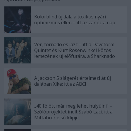
Kolorblind új dala a toxikus nyári
optimizmus ellen – itt a szar ez a nap
Vér, tornádó és jazz – itt a Daveform
Quintet és Kurt Rosenwinkel közös
lemezének új előfutára, a Sharknado
A Jackson 5 slágerét értelmezi át új
dalában Xike: itt az ABC!
„40 fölött már meg lehet hülyülni” –
Szólóprojektet indít Szabó Laci, itt a
Mitfahrer első klipje