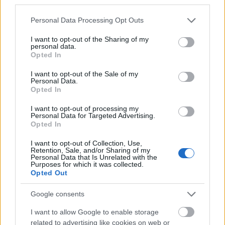
third parties.
ő maga írta, producerelte, énekelte fel az új számot,
és a lemezborítót is ő készítette.
Please note that this website/app uses one or more Google
Personal Data Processing Opt Outs
services and may gather and store information including but
not limited to your visit or usage behaviour. You may click to
I want to opt-out of the Sharing of my
personal data.
alább meg is hallgathatjuk Deva új glitchmentesítő
grant or deny consent to Google and its third-party tags to
Opted In
kislemezdalát, és érdemes ma megvásárolni akár
use your data for below specified purposes in below Google
ezt, akár az előadó korábbi dalait, hiszen a
consent section.
I want to opt-out of the Sale of my
Personal Data.
Bandcamp jó szokása szerint minden hónap első
Opted In
péntekén az eladott digitális zenék utáni
részesedésének 100 százalékát átengedi az
I want to opt-out of processing my
előadóknak:
Personal Data for Targeted Advertising.
Opted In
I want to opt-out of Collection, Use,
Retention, Sale, and/or Sharing of my
Personal Data that Is Unrelated with the
Purposes for which it was collected.
Opted Out
Google consents
és még egy bónuszvideó:
I want to allow Google to enable storage
related to advertising like cookies on web or