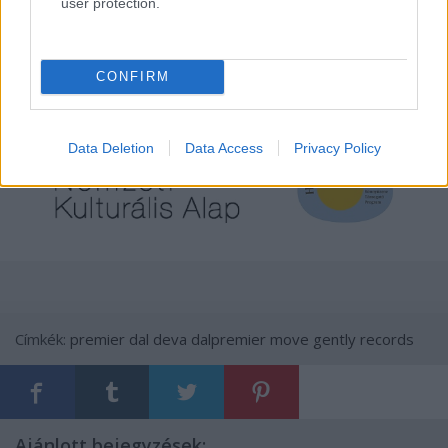
user protection.
A cikk megjelenését a
Hangfoglaló Program
keretében
a
Nemzeti Kulturális Alap
támogatta.
CONFIRM
Data Deletion
Data Access
Privacy Policy
Címkék:
premier
dal
deva
dalpremier
move gently records
Ajánlott bejegyzések: