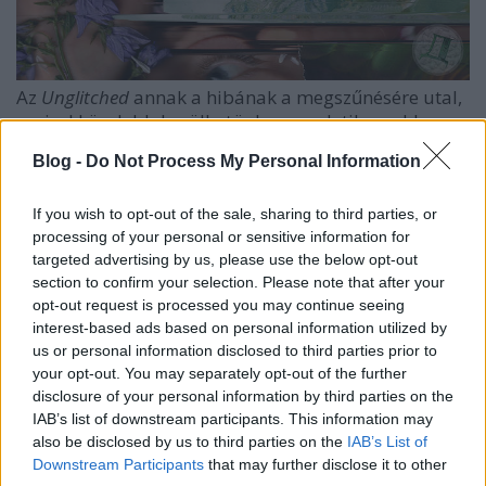
Az
Unglitched
annak a hibának a megszűnésére utal,
amivel közelebb kerülhetünk az eredetihez: ahhoz a
valódi énhez, ahol a teljesség érzete selymesen
Blog -
Do Not Process My Personal Information
átölel, és ahova talán mindenki visszavágyik. A dal
az alkotó elmondása szerint ennek az állapotnak a
felismeréséről szól. A kislemezre felkerült egy remix
If you wish to opt-out of the sale, sharing to third parties, or
processing of your personal or sensitive information for
is, amelyet
BéTé
készített – nemsokára tőle is
targeted advertising by us, please use the below opt-out
várható egy új EP
Zságer Balázs
új kiadójánál, a
section to confirm your selection. Please note that after your
Move Gently Records
égisze alatt.
opt-out request is processed you may continue seeing
interest-based ads based on personal information utilized by
Ez a szám egyébként a 19 éves Dorinának már a
us or personal information disclosed to third parties prior to
harmadik kislemeze a Move Gently labelnél, az
your opt-out. You may separately opt-out of the further
előadó pedig már az első dala után lehetőséget
disclosure of your personal information by third parties on the
kapott bemutatkozni a
LivEurope
programban,
IAB’s list of downstream participants. This information may
amely több mint 15 nagy európai klubot érintett, így
also be disclosed by us to third parties on the
IAB’s List of
felléphetett Ljubljanában, Prágában és a Waves
Downstream Participants
that may further disclose it to other
Vienna showcase-fesztiválon. Mint korábban, most is