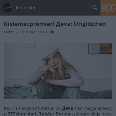
Recorder
Kislemezpremier! Дeva: Unglitched
Gaines
•
2020. szeptember 04.
Március elején mutattuk be
Дeva
első megjelenését,
a
777
című dalt
,
Takács Dorina
szólóprojektje most