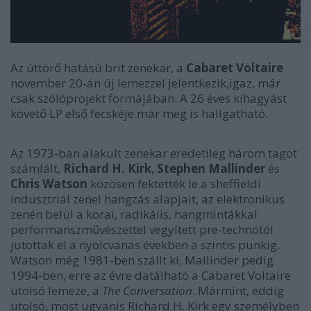
Az úttörő hatású brit zenekar, a
Cabaret Voltaire
november 20-án új lemezzel jelentkezik,igaz, már
csak szólóprojekt formájában. A 26 éves kihagyást
követő LP első fecskéje már meg is hallgatható.
Az 1973-ban alakult zenekar eredetileg három tagot
számlált,
Richard H. Kirk
,
Stephen Mallinder
és
Chris Watson
közösen fektették le a sheffieldi
indusztriál zenei hangzás alapjait, az elektronikus
zenén belül a korai, radikális, hangmintákkal
performanszművészettel vegyített pre-technótól
jutottak el a nyolcvanas években a szintis punkig.
Watson még 1981-ben szállt ki, Mallinder pedig
1994-ben, erre az évre datálható a Cabaret Voltaire
utolsó lemeze, a
The Conversation
. Mármint, eddig
utolsó, most ugyanis Richard H. Kirk egy személyben