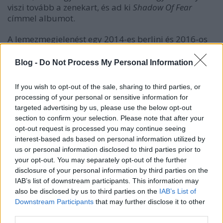
viszi tovább a zenekart, és ad ki
Shadow Of Fear
címmel albumot.
A lemezmegjelenést egy 2014-es berlini és 2016-os
amszterdami szólókoncert előzte meg, amelyeken
Kirk új számokat játszott a Cabaret Voltaire neve
Blog -
Do Not Process My Personal Information
alatt. A stúdiómunkálatok pont befejeződtek a
koronavírus-járvány berobbanása előtt, így Kirk
If you wish to opt-out of the sale, sharing to third parties, or
elmondása szerint a válsághelyzet nem volt hatással
processing of your personal or sensitive information for
a zenei anyagra, "
de mivel kicsit amúgy is paranoiás
targeted advertising by us, please use the below opt-out
vagyok, utalnak arra jelek a dalokban, hogy bizarr
section to confirm your selection. Please note that after your
irányt vesznek a dolgok
". Az LP-n szereplő nyolc
opt-out request is processed you may continue seeing
számot kimondottan az élő szettek kedvéért szerezte,
interest-based ads based on personal information utilized by
mert nem akart a bulikon nosztalgiázni, régi
us or personal information disclosed to third parties prior to
anyagból meríteni, valami újat, 21. századit akart
your opt-out. You may separately opt-out of the further
létrehozni. A lemezt a Western Works stúdióban
disclosure of your personal information by third parties on the
vették fel, ahol a zenekar korábbi kiadványait is, és
IAB’s list of downstream participants. This information may
egy technikai malőr miatt az eredeti tervekkel
also be disclosed by us to third parties on the
IAB’s List of
ellentétben nem digitálisan, hanem eredeti analóg
Downstream Participants
that may further disclose it to other
third parties.
berendezésekkel rögzítették az új dalokat. A közel