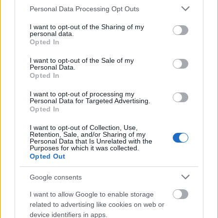
nyolcperces, szinti-technós-EBM-es
Vasto
az első
Please note that this website/app uses one or more Google
Personal Data Processing Opt Outs
előfutár:
services and may gather and store information including but
not limited to your visit or usage behaviour. You may click to
I want to opt-out of the Sharing of my
personal data.
grant or deny consent to Google and its third-party tags to
Opted In
use your data for below specified purposes in below Google
consent section.
I want to opt-out of the Sale of my
Personal Data.
Opted In
I want to opt-out of processing my
Personal Data for Targeted Advertising.
Opted In
I want to opt-out of Collection, Use,
Retention, Sale, and/or Sharing of my
Personal Data that Is Unrelated with the
Purposes for which it was collected.
Opted Out
Google consents
I want to allow Google to enable storage
related to advertising like cookies on web or
device identifiers in apps.