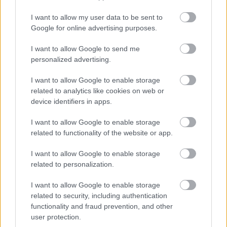
01. Be Free
I want to allow my user data to be sent to
02. The Power (Of Their Knowledge)
Google for online advertising purposes.
03. Night Of The Jackal
I want to allow Google to send me
04. Microscopic Flesh Fragment
personalized advertising.
05. Papa Nine Zero Delta United
06. Universal Energy
I want to allow Google to enable storage
07. Vasto
related to analytics like cookies on web or
08. What's Goin' On
device identifiers in apps.
I want to allow Google to enable storage
related to functionality of the website or app.
I want to allow Google to enable storage
related to personalization.
I want to allow Google to enable storage
related to security, including authentication
functionality and fraud prevention, and other
user protection.