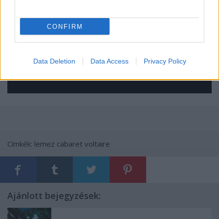
CONFIRM
Data Deletion
Data Access
Privacy Policy
Címkék:
lemez
cabaret voltaire
Ajánlott bejegyzések: