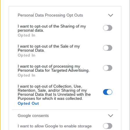
third parties.
Please note that this website/app uses one or more Google
Personal Data Processing Opt Outs
services and may gather and store information including but
not limited to your visit or usage behaviour. You may click to
I want to opt-out of the Sharing of my
personal data.
grant or deny consent to Google and its third-party tags to
Opted In
use your data for below specified purposes in below Google
consent section.
I want to opt-out of the Sale of my
Personal Data.
Opted In
I want to opt-out of processing my
Personal Data for Targeted Advertising.
Opted In
I want to opt-out of Collection, Use,
Retention, Sale, and/or Sharing of my
Personal Data that Is Unrelated with the
Purposes for which it was collected.
Opted Out
Google consents
I want to allow Google to enable storage