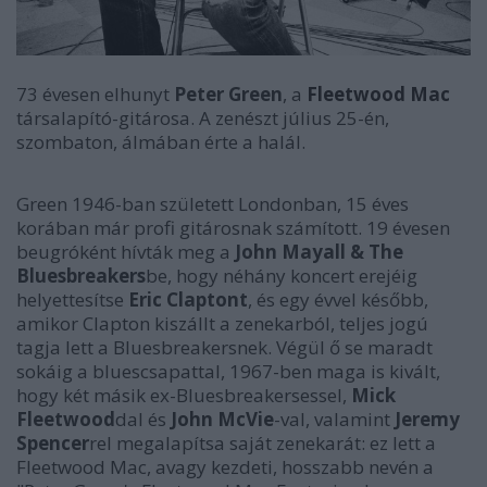
73 évesen elhunyt
Peter Green
, a
Fleetwood Mac
társalapító-gitárosa. A zenészt július 25-én,
szombaton, álmában érte a halál.
Green 1946-ban született Londonban, 15 éves
korában már profi gitárosnak számított. 19 évesen
beugróként hívták meg a
John Mayall & The
Bluesbreakers
be, hogy néhány koncert erejéig
helyettesítse
Eric Claptont
, és egy évvel később,
amikor Clapton kiszállt a zenekarból, teljes jogú
tagja lett a Bluesbreakersnek. Végül ő se maradt
sokáig a bluescsapattal, 1967-ben maga is kivált,
hogy két másik ex-Bluesbreakersessel,
Mick
Fleetwood
dal és
John McVie
-val, valamint
Jeremy
Spencer
rel megalapítsa saját zenekarát: ez lett a
Fleetwood Mac, avagy kezdeti, hosszabb nevén a