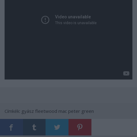
Címkék:
gyász
fleetwood mac
peter green