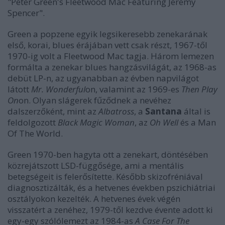
"Peter Green's Fleetwood Mac Featuring Jeremy
Spencer".
Green a popzene egyik legsikeresebb zenekarának
első, korai, blues érájában vett csak részt, 1967-től
1970-ig volt a Fleetwood Mac tagja. Három lemezen
formálta a zenekar blues hangzásvilágát, az 1968-as
debüt LP-n, az ugyanabban az évben napvilágot
látott
Mr. Wonderful
on, valamint az 1969-es
Then Play
On
on. Olyan slágerek fűződnek a nevéhez
dalszerzőként, mint az
Albatross
, a
Santana
által is
feldolgozott
Black Magic Woman
, az
Oh Well
és a
Man
Of The World
.
Green 1970-ben hagyta ott a zenekart, döntésében
közrejátszott LSD-függősége, ami a mentális
betegségeit is felerősítette. Később skizofréniával
diagnosztizálták, és a hetvenes években pszichiátriai
osztályokon kezelték. A hetvenes évek végén
visszatért a zenéhez, 1979-től kezdve évente adott ki
egy-egy szólólemezt az 1984-as
A Case For The