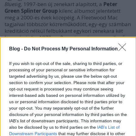
Blues
ig, 1997-ben új zenekart alapított, a
Peter
Green Splinter Group
kilenc albumot jelentetett
meg a 2000-es évek közepéig. A Fleetwood Mac
tagjaival többször közreműködött, egy-egy számban
kreditáció nélkül felbukkant egykori zenekara két
lemezén is (az 1973-as
Penguin
en, és a nagy sikerű
1979-es
Tusk
on), és Mick Fleetwood
The Visitor
című
Blog -
Do Not Process My Personal Information
szólólemezén is vendéggitározott.
Greent a Fleetwood Mac többi tagjával együtt 1998-
If you wish to opt-out of the sale, sharing to third parties, or
ban beiktatták a Rock And Roll Dicsőségek
processing of your personal or sensitive information for
Csarnokába.
Stevie Nicks
megemlékezésében
azt
targeted advertising by us, please use the below opt-out
section to confirm your selection. Please note that after your
írta, hogy Green gitárjátéka nagy hatással volt rá, és
opt-out request is processed you may continue seeing
komoly szerepet játszott abban, hogy örömmel
interest-based ads based on personal information utilized by
csatlakozott a zenekarhoz. "
Borzasztóan sajnálom,
us or personal information disclosed to third parties prior to
hogy soha nem osztozhattam vele a színpadon. Szívem
your opt-out. You may separately opt-out of the further
mélyén mindig reménykedtem benne, hogy egyszer
disclosure of your personal information by third parties on the
össze fog jönni.
"
IAB’s list of downstream participants. This information may
also be disclosed by us to third parties on the
IAB’s List of
Downstream Participants
that may further disclose it to other