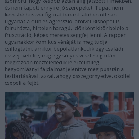
szomorú, hogy később aztán alig játszott filmekben,
és nem kapott ennyire jó szerepeket. Tupac nem
kevésbé hús-vér figurát teremt, akiben ott van
ugyanaz a düh és agresszió, amivel Bishopot is
felruházta, hirtelen haragú, időnként kitör belőle a
frusztráció, képes méretes seggfej lenni. A rapper
ugyanakkor komikus vénáját is meg tudja
csillogtatni, amikor bepofátlankodik egy családi
összejövetelre, míg egy súlyos veszteség után
megrázóan meztelenedik le érzelmileg,
hegyomlásnyi fájdalmat jelenítve meg pusztán a
testtartásával, azzal, ahogy összegörnyedve, ököllel
csépeli a fejét.