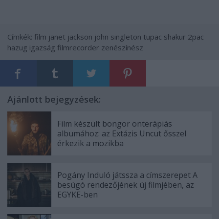
Címkék:
film
janet jackson
john singleton
tupac shakur
2pac
hazug igazság
filmrecorder
zenészínész
Ajánlott bejegyzések:
Film készült bongor önterápiás
albumához: az Extázis Uncut ősszel
érkezik a mozikba
Pogány Induló játssza a címszerepet A
besúgó rendezőjének új filmjében, az
EGYKE-ben