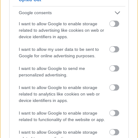
Ryantől, majd odaadja Janet Jacksonnak és
Tupacnak. A staféta átadása egyből a film elején
Google consents
megtörténik, amikor
Billy Zane
és
Lori Petty
I want to allow Google to enable storage
smúzolnak szappanoperás beállításokban, mielőtt
related to advertising like cookies on web or
kiderülne, hogy filmet nézünk a filmen belül egy
device identifiers in apps.
autós moziban valódi főhősünkkel, Justice-szel; a
film egy későbbi pontján Lucky az
Elfújta a szél
I want to allow my user data to be sent to
legendás zárómondatát idézi, a "
damn
"-t egy"
fuck
"-
Google for online advertising purposes.
ra cserélve. Az író-rendező megmutatja, hogyan
nézne ki a romantikus film (plusz a road movie)
I want to allow Google to send me
zsánere fekete főszereplőkkel: egyrészt megtartja a
personalized advertising.
helyenként giccses, naplementés, tengerparti
beállításokat, a kezdeti utálatból évődésen keresztül
I want to allow Google to enable storage
románcba hajló dinamikát a két főhős között,
related to analytics like cookies on web or
leköveti az ilyenkor elvárt paneleket. "Ugyan miért
device identifiers in apps.
ne lehetne más a románcba bonyolódó páros
I want to allow Google to enable storage
bőrszíne?" - teszi fel a kérdést a film. De azzal a
related to functionality of the website or app.
kérdéssel is megtoldja, hogy
miben
lenne más egy
ilyen leosztás; például abban, hogy a bánatában a
I want to allow Google to enable storage
tükör előtt
Stevie Wonder
t hallgató Justice lakása