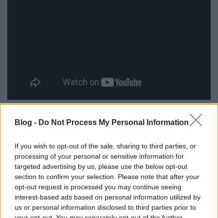
A korabeli kritikusok többnyire lehúzták a filmet, és
Blog -
Do Not Process My Personal Information
nagy valószínűséggel értetlenül álltak az előtt, hogy
a 24 évesen első filmjével minden idők legfiatalabb
If you wish to opt-out of the sale, sharing to third parties, or
Oscar-jelölt rendezőjeként (és az első afro-
processing of your personal or sensitive information for
amerikaiként a kategóriában) berobbant Singleton
targeted advertising by us, please use the below opt-out
újabb szociorealista dráma helyett egy romantikus
section to confirm your selection. Please note that after your
filmmel rukkol elő másodszorra. Pedig a
Hazug
opt-out request is processed you may continue seeing
igazság
a maga szabálytalanságával, meglepő
interest-based ads based on personal information utilized by
tónusváltásaival valójában ambiciózusabb, mint az
us or personal information disclosed to third parties prior to
önéletrajzi ihletésű debütfilm volt. A nyitójelenet
your opt-out. You may separately opt-out of the further