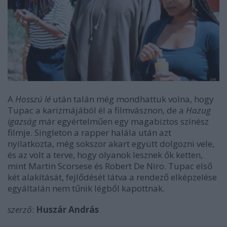
A
Hosszú lé
után talán még mondhattuk volna, hogy
Tupac a karizmájából él a filmvásznon, de a
Hazug
igazság
már egyértelműen egy magabiztos színész
filmje. Singleton a rapper halála után azt
nyilatkozta, még sokszor akart együtt dolgozni vele,
és az volt a terve, hogy olyanok lesznek ők ketten,
mint Martin Scorsese és Robert De Niro. Tupac első
két alakítását, fejlődését látva a rendező elképzelése
egyáltalán nem tűnik légből kapottnak.
szerző
:
Huszár András