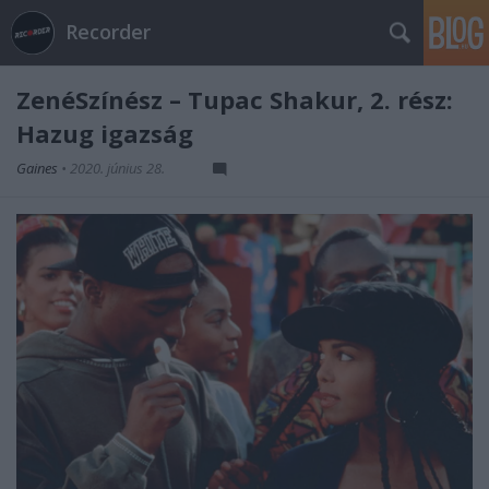
Recorder
ZenéSzínész – Tupac Shakur, 2. rész:
Hazug igazság
Gaines
•
2020. június 28.