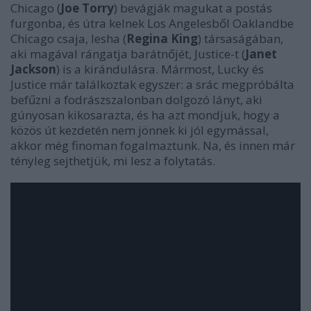
Chicago (
Joe Torry
) bevágják magukat a postás
furgonba, és útra kelnek Los Angelesből Oaklandbe
Chicago csaja, Iesha (
Regina King
) társaságában,
aki magával rángatja barátnőjét, Justice-t (
Janet
Jackson
) is a kirándulásra. Mármost, Lucky és
Justice már találkoztak egyszer: a srác megpróbálta
befűzni a fodrászszalonban dolgozó lányt, aki
gúnyosan kikosarazta, és ha azt mondjuk, hogy a
közös út kezdetén nem jönnek ki jól egymással,
akkor még finoman fogalmaztunk. Na, és innen már
tényleg sejthetjük, mi lesz a folytatás.