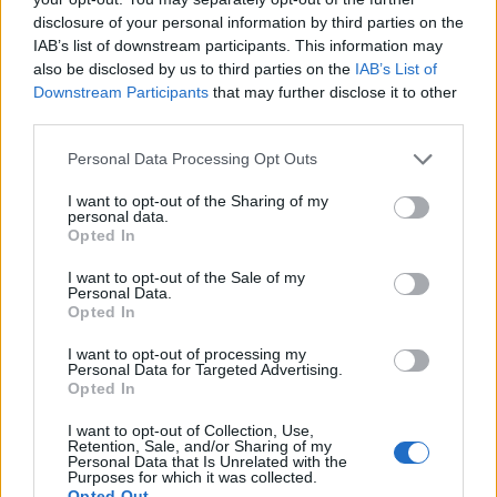
brutális gyilkosságban tetőzik, ezt követően a film
disclosure of your personal information by third parties on the
első harmadát a fodrászszalonban töltjük,
IAB’s list of downstream participants. This information may
a
Birkanyírás
női főszereplős változatában. Majd
also be disclosed by us to third parties on the
IAB’s List of
kezdetét veszi egy road movie, melynek végállomása
Downstream Participants
that may further disclose it to other
ismét erőszakba és tragédiába fordul.
third parties.
Please note that this website/app uses one or more Google
Personal Data Processing Opt Outs
services and may gather and store information including but
not limited to your visit or usage behaviour. You may click to
I want to opt-out of the Sharing of my
personal data.
grant or deny consent to Google and its third-party tags to
Opted In
use your data for below specified purposes in below Google
consent section.
I want to opt-out of the Sale of my
Personal Data.
Opted In
I want to opt-out of processing my
Personal Data for Targeted Advertising.
Opted In
I want to opt-out of Collection, Use,
Mindez teljesen tudatos Singleton részéről, aki fogja
Retention, Sale, and/or Sharing of my
Personal Data that Is Unrelated with the
a szinte kizárólag fehér sztároknak fenntartott
Purposes for which it was collected.
romkom műfaját, elveszi Tom Hankstől és Meg
Opted Out