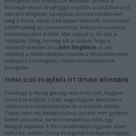
Bishopnak volt a
Hosszú lé
kezdetén: amikor a
kislányát elviszi drogfüggő anyjától, a lakásban a nő
aktuális drogdíler barátjával szolidaritásban veri
meg a fickót, akivel a nő éppen lefekszik, nem sokkal
ezelőtt pedig az utcán korzózó, bosszúra szomjazó
bandatagokkal dumál. Már sejtjük is, mi lesz a
folytatás, főleg, ha még azt is tudjuk, hogy a
rendezői székben az a
John Singleton
ül, aki
előzőleg a
Fekete vidék
ben ötvözte a felnövéstörténet
műfaját a Los Angeles-i fekete bandaháborúk
közegébe.
TUPAC ELSŐ FILMJÉRŐL ITT ÍRTUNK BŐVEBBEN
Csakhogy a
Hazug igazság
nem arról szól, hogyan
csúszik le a lejtőn Lucky, vagy hogyan kényszerül
választani a törvénytisztelet és a bűnözés között.
Tupac nem lett beskatulyázva, ezúttal nem gyilkost
kellett játszania, hanem romantikus hőst, egy
átlagos hapekot. A film cselekménye ugyanis akkor
indul be, amikor Lucky és legjobb barátja/kollégája,