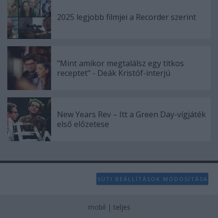
2025 legjobb filmjei a Recorder szerint
"Mint amikor megtalálsz egy titkos
receptet" - Deák Kristóf-interjú
New Years Rev – Itt a Green Day-vígjáték
első előzetese
SÜTI BEÁLLÍTÁSOK MÓDOSÍTÁSA
mobil
|
teljes