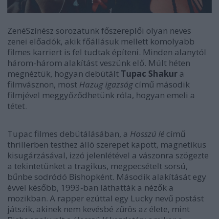
ZenéSzínész sorozatunk főszereplői olyan neves
zenei előadók, akik főállásuk mellett komolyabb
filmes karriert is fel tudtak építeni. Minden alanytól
három-három alakítást veszünk elő. Múlt héten
megnéztük, hogyan debütált
Tupac Shakur
a
filmvásznon, most
Hazug igazság
című második
filmjével meggyőződhetünk róla, hogyan emeli a
tétet.
Tupac filmes debütálásában, a
Hosszú lé
című
thrillerben testhez álló szerepet kapott, magnetikus
kisugárzásával, izzó jelenlétével a vászonra szögezte
a tekintetünket a tragikus, megpecsételt sorsú,
bűnbe sodródó Bishopként. Második alakítását egy
évvel később, 1993-ban láthatták a nézők a
mozikban. A rapper ezúttal egy Lucky nevű postást
játszik, akinek nem kevésbé zűrös az élete, mint