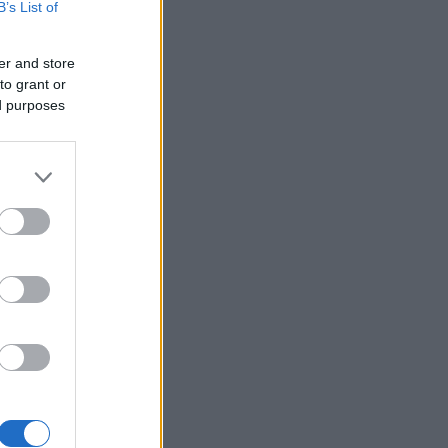
B’s List of
er and store
to grant or
ed purposes