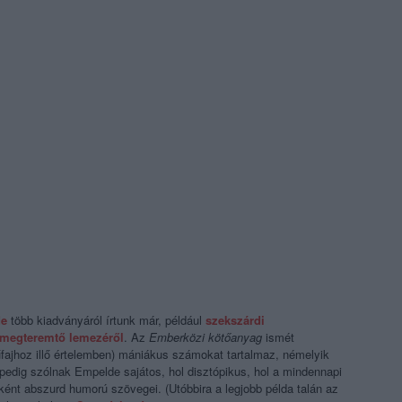
de
több kiadványáról írtunk már, például
szekszárdi
t megteremtő lemezéről
. Az
Emberközi kötőanyag
ismét
fajhoz illő értelemben) mániákus számokat tartalmaz, némelyik
dig szólnak Empelde sajátos, hol disztópikus, hol a mindennapi
nként abszurd humorú szövegei. (Utóbbira a legjobb példa talán az