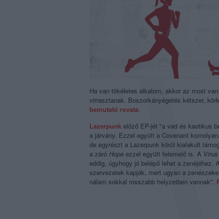
Ha van tökéletes alkalom, akkor az most van
virrasztanak. Boszorkányégetés kétszer, kör
bemutató rovata
.
Lazerpunk
előző EP-jét "a vad és kaotikus be
a járvány. Ezzel együtt a Covenant komolyan,
de egyrészt a Lazerpunk körül kialakult támo
a záró
Hope
ezzel együtt felemelő is. A
Virus
eddig, úgyhogy jó belépő lehet a zenéjéhez. 
szervezetek kapják, mert ugyan a zenészeket
nálam sokkal rosszabb helyzetben vannak".