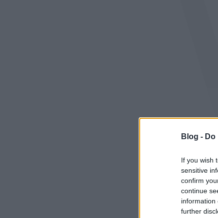
Blog -
Do 
If you wish 
sensitive in
confirm you
continue se
information 
further disc