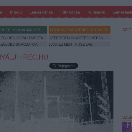
ar
Interjú
Lemezkritika
Filmkritika
Kultsarok
Lemeztásk
SZIG
RDER PODCASTJAI ITT!
FRISS MAGYAR ZENÉK HETENTE!
 LEGJOBB HAZAI LEMEZEK.
HÁTTÉRBEN IS KÖZÉPPONTBAN.
 LEGJOBB SOROZATOK.
2005: EZ MENT HÚSZ ÉVE.
YÁLJ! - REC.HU
SZE