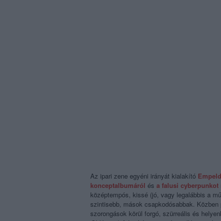
Az ipari zene egyéni irányát kialakító
Empel
konceptalbumáról
és
a falusi cyberpunko
középtempós, kissé (jó, vagy legalábbis a mű
szintisebb, mások csapkodósabbak. Közben pe
szorongások körül forgó, szürreális és helye