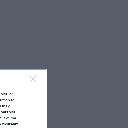
sonal or
ection to
ou may
 personal
out of the
 downstream