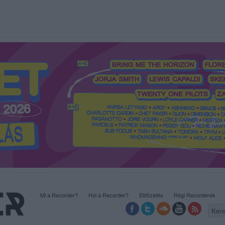
Mi a Recorder?
Hol a Recorder?
Előfizetés
Régi Recorderek