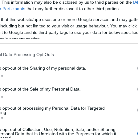
. This information may also be disclosed by us to third parties on the
IA
zó EP-jét (később
itt mutatkozott be
Magyarradar rovatunkban),
Participants
that may further disclose it to other third parties.
 egy olyat, ami egy pályája elején tartó előadótól kifejezetten
zte a dalait - és az eredmény megállja a helyét akár önállóan is.
 that this website/app uses one or more Google services and may gath
popos dalok alaphangulatából sok minden megmaradt ebben a
including but not limited to your visit or usage behaviour. You may click 
 egyben új ízeket is kaptak, Saya Noé pedig egy igen magabiztos
 to Google and its third-party tags to use your data for below specifi
egjelenés, mind az előadás szempontjából. Persze komoly
ogle consent section.
kezik a Twitchen (akit érdekel, hogyan működik ez - egészen
 annak ajánlott
a BuSH beszélgetése
.) Innen jött az ötlet is, mint
tt tavaly az EP, a Twitch-nézőim egyhangúan kérik, hogy legyen
l Data Processing Opt Outs
islemeznek, ami jobban hasonlít arra, amit akusztikusan hallanak
z EP első évfordulója előtt hirtelen megcsapott a gondolat: ha van
am, akkor az most van."
Mindegyik számból van videó
(alább az
o opt-out of the Sharing of my personal data.
k), plusz egyben fent van a stream oldalakon.
Honlap
,
Facebook
In
o opt-out of the Sale of my Personal Data.
In
to opt-out of processing my Personal Data for Targeted
ing.
In
o opt-out of Collection, Use, Retention, Sale, and/or Sharing
ersonal Data that Is Unrelated with the Purposes for which it
lected.