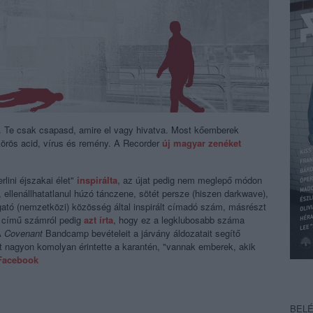
. Te csak csapasd, amire el vagy hivatva. Most kőemberek
körös acid, vírus és remény. A Recorder
új magyar zenéket
rlini éjszakai élet"
inspirálta
, az újat pedig nem meglepő módon
 ellenállhatatlanul húzó tánczene, sötét persze (hiszen darkwave),
gató (nemzetközi) közösség által inspirált címadó szám, másrészt
című számról pedig
azt írta
, hogy ez a legklubosabb száma
A
Covenant
Bandcamp bevételeit a járvány áldozatait segítő
 nagyon komolyan érintette a karantén, "vannak emberek, akik
Facebook
BEL