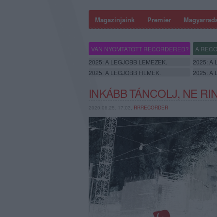
Magazinjaink
Premier
Magyarrad
VAN NYOMTATOTT RECORDERED?
A RECO
2025: A LEGJOBB LEMEZEK.
2025: A
2025: A LEGJOBB FILMEK.
2025: A
INKÁBB TÁNCOLJ, NE RIN
2020.06.25. 17:03,
RRRECORDER