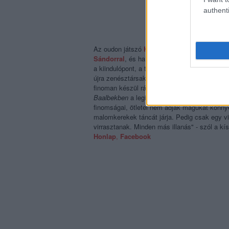
authenti
Az oudon játszó
Kobza Vajk
különösen aktív
Sándorral
, és hallható volt
a Thy Catafalqu
a kiindulópont, a tíz szám fele "javarészt trad
újra zenésztársakkal, különféle megközelíté
finoman készül rá egy visszafogottan húzó g
Baalbekben
a leginkább kísérletező, de egyb
finomságai, ötletei nem adják magukat könny
malomkerekek táncát járja. Pedig csak egy vi
virrasztanak. Minden más illanás" - szól a k
Honlap
,
Facebook