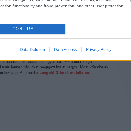
cation functionality and fraud prevention, and other user protection.
 mostanában: kijött egy
folyamatzenés albuma Szabó
CONFIRM
e-lemezen
is. Most pedig itt egy új album, az
Illanás
, A keleti zene
icionális" átdolgozás, a többi pedig ugyanezt a világot értelmezi
sekben. Az
Egy éj Selmeczen
pompás drámai ívet ír le; a
Napúton
Data Deletion
Data Access
Privacy Policy
roove-os részre; a
Tűnődés
zenéjét jól leírja a címe; az
Egy óriás
en nagyon is átélhető-élvezhető darab. Az
Illanás
szépsége,
en, de érdemes rászánni a figyelmet. "Az ember zörgő
llanás lenne világunkat megigazulva itt hagyni. Most kőemberek
ísérőszöveg. A lemezt
a Lángoló Gitárok mutatta be
.