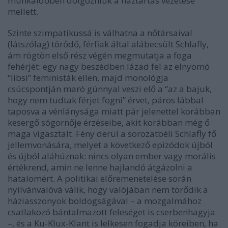
munkaidőben dolgozniuk a háztartás vezetése
mellett.
Szinte szimpatikussá is válhatna a nőtársaival
(látszólag) törődő, férfiak által alábecsült Schlafly,
ám rögtön első rész végén megmutatja a foga
fehérjét: egy nagy beszédben lázad fel az elnyomó
“libsi” feministák ellen, majd monológja
csúcspontján maró gúnnyal veszi elő a “az a bajuk,
hogy nem tudtak férjet fogni” érvet, páros lábbal
taposva a vénlánysága miatt pár jelenettel korábban
kesergő sógornője érzéseibe, akit korábban még ő
maga vigasztalt. Fény derül a sorozatbéli Schlafly fő
jellemvonására, melyet a következő epizódok újból
és újból aláhúznak: nincs olyan ember vagy morális
értékrend, amin ne lenne hajlandó átgázolni a
hatalomért. A politikai előremenetelése során
nyilvánvalóvá válik, hogy valójában nem törődik a
háziasszonyok boldogságával – a mozgalmához
csatlakozó bántalmazott feleséget is cserbenhagyja
–, és a Ku-Klux-Klant is lelkesen fogadja köreiben, ha