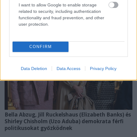
jogász
Bella Abzug
ra (
Margo Martindale
)
I want to allow Google to enable storage
koncentrál a sorozat.
related to security, including authentication
functionality and fraud prevention, and other
user protection.
CONFIRM
Data Deletion
Data Access
Privacy Policy
Bella Abzug, Jill Ruckelshaus (Elizabeth Banks) és
Shirley Chisholm (Uzo Aduba) demokrata férfi
politikusokat győzködnek