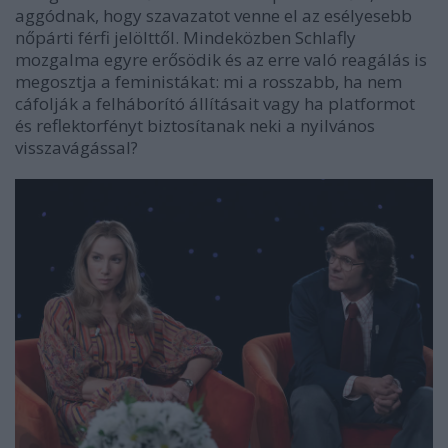
aggódnak, hogy szavazatot venne el az esélyesebb
nőpárti férfi jelölttől. Mindeközben Schlafly
mozgalma egyre erősödik és az erre való reagálás is
megosztja a feministákat: mi a rosszabb, ha nem
cáfolják a felháborító állításait vagy ha platformot
és reflektorfényt biztosítanak neki a nyilvános
visszavágással?