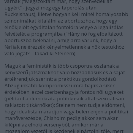
várnak (“Megszoktam már, hogy szenvedek az
ügyért” - jegyzi meg egy taperolás után
Ruckelshaus), illetve hogyan kell minél homályosabb
szinonimákat kitalálni az abortuszhoz, hogy egy
elnökjelölt egyáltalán fontolóra vegye a legalizálás
felvételét a programjába (“Hány nő fog elbaltázott
abortuszba belehalni, amíg arra várunk, hogy a
férfiak ne érezzék kényelmetlennek a nők testükhöz
való jogát? – fakad ki Steinem).
Maguk a feministák is több csoportra oszlanak a
kényszerű játszmákhoz való hozzáállásuk és a saját
értékrendjük szerint: a praktikus gondolkodású
Abzug inkább kompromisszumra hajlik a siker
érdekében, ezzel cserbenhagyja fontos női ügyeket
(például a demokrata politikusok által szexuálisan
zaklatott titkárnőket); Steinem nem tudja eldönteni,
hogy idealista maradjon vagy belemenjen a politikai
manőverezésbe, Chisholm pedig akkor sem akar
kilépni az elnöki versenyből, amikor már a
mozgalom vezetői is kezdenek elpártolni tőle, mert