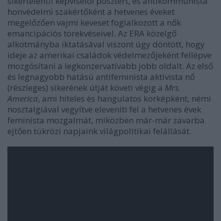
sikertelenül képviselői posztért, és antikommunista
honvédelmi szakértőként a hetvenes éveket
megelőzően vajmi keveset foglalkozott a nők
emancipációs törekvéseivel. Az ERA közelgő
alkotmányba iktatásával viszont úgy döntött, hogy
ideje az amerikai családok védelmezőjeként fellépve
mozgósítani a legkonzervatívabb jobb oldalt. Az első
és legnagyobb hatású antifeminista aktivista nő
(részleges) sikerének útját követi végig a
Mrs.
America
, ami hiteles és hangulatos korképként, némi
nosztalgiával vegyítve eleveníti fel a hetvenes évek
feminista mozgalmát, miközben már-már zavarba
ejtően tükrözi napjaink világpolitikai felállását.