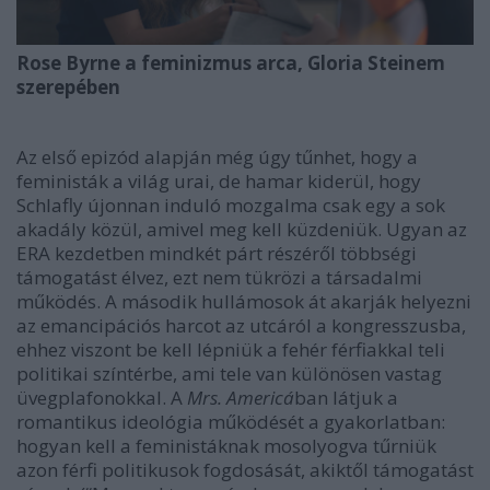
Rose Byrne a feminizmus arca, Gloria Steinem
szerepében
Az első epizód alapján még úgy tűnhet, hogy a
feministák a világ urai, de hamar kiderül, hogy
Schlafly újonnan induló mozgalma csak egy a sok
akadály közül, amivel meg kell küzdeniük. Ugyan az
ERA kezdetben mindkét párt részéről többségi
támogatást élvez, ezt nem tükrözi a társadalmi
működés. A második hullámosok át akarják helyezni
az emancipációs harcot az utcáról a kongresszusba,
ehhez viszont be kell lépniük a fehér férfiakkal teli
politikai színtérbe, ami tele van különösen vastag
üvegplafonokkal. A
Mrs. Americá
ban látjuk a
romantikus ideológia működését a gyakorlatban:
hogyan kell a feministáknak mosolyogva tűrniük
azon férfi politikusok fogdosását, akiktől támogatást