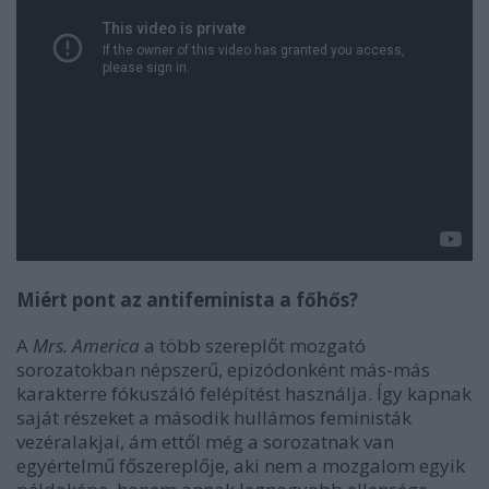
Miért pont az antifeminista a főhős?
A
Mrs. America
a több szereplőt mozgató
sorozatokban népszerű, epizódonként más-más
karakterre fókuszáló felépítést használja. Így kapnak
saját részeket a második hullámos feministák
vezéralakjai, ám ettől még a sorozatnak van
egyértelmű főszereplője, aki nem a mozgalom egyik