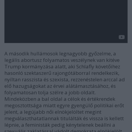
A második hullámosok legnagyobb győzelme, a
legális abortusz folyamatos veszélynek van kitéve
Trump kormányzása alatt, aki Schlafly követőihez
hasonló szektaszerű rajongótáborral rendelkezik,
nyíltan rasszista és szexista, rezzenéstelen arccal ad
elő hazugságokat az érvei alátámasztásához, és
folyamatosan tolja szélre a jobb oldalt.
Mindeközben a bal oldal a célok és értékrendek
megosztottsága miatt egyre gyengülő politikai erőt
jelent, a legújabb női elnökjelöltet megint
megválaszthatatlannak titulálták és vissza is kellett
lépnie, a feministák pedig kénytelenek beállni a
szexuális zaklatással vádolt demokrata elnökjelölt