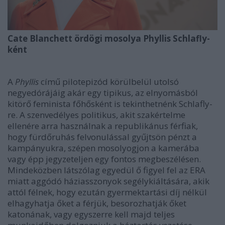
Cate Blanchett ördögi mosolya Phyllis Schlafly-
ként
A
Phyllis
című pilotepizód körülbelül utolsó
negyedórájáig akár egy tipikus, az elnyomásból
kitörő feminista főhősként is tekinthetnénk Schlafly-
re. A szenvedélyes politikus, akit szakértelme
ellenére arra használnak a republikánus férfiak,
hogy fürdőruhás felvonulással gyűjtsön pénzt a
kampányukra, szépen mosolyogjon a kamerába
vagy épp jegyzeteljen egy fontos megbeszélésen.
Mindeközben látszólag egyedül ő figyel fel az ERA
miatt aggódó háziasszonyok segélykiáltására, akik
attól félnek, hogy ezután gyermektartási díj nélkül
elhagyhatja őket a férjük, besorozhatják őket
katonának, vagy egyszerre kell majd teljes