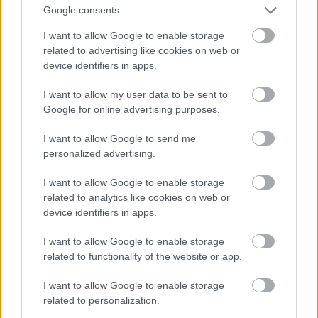
Google consents
I want to allow Google to enable storage
related to advertising like cookies on web or
A Tracey Ullman által megformált Betty Friedan
device identifiers in apps.
I want to allow my user data to be sent to
A könyv nagyban járult hozzá az egyenlő esélyeket
Google for online advertising purposes.
és jogokat követelő második hullám születéséhez,
I want to allow Google to send me
amit két női érdekvédelmi szervezet megalakulása, a
personalized advertising.
National Organization for Women
(
NOW
) és a
National Women's Political Caucus
(
NWPC
)
I want to allow Google to enable storage
fémjelez. Az alapítók közül Friedanen (
Tracey
related to analytics like cookies on web or
Ullman
) kívül az újságíróként befutó és a második
device identifiers in apps.
hullám arcává váló
Gloria Steinem
re (
Rose Byrne
);
az első fekete és első női jelöltként elnökségért
I want to allow Google to enable storage
induló
Shirley Chisholm
ra (
Uzo Aduba
); a Schlafly-
related to functionality of the website or app.
vel többszörösen nyilvános vitába szálló
Brenda
Feigen-Fasteau
-ra (
Ari Graynor
); az abortuszpárti
I want to allow Google to enable storage
republikánus
Jill Ruckelshaus
-ra (
Elizabeth Banks
);
related to personalization.
illetve a “Harcos Bella”-ként elhíresült képviselő és