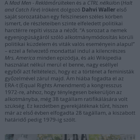
A
Mad Men - Reklámőrültek
en és a
CTRL nélkül
ön (
Halt
and Catch Fire
) íróként dolgozó
Dahvi Waller
első
saját sorozatában egy felszínesen széles körben
ismert, de részleteiben szinte elfeledett politikai
harctérre repíti vissza a nézőt. “A sorozat a nemek
egyenjogúságáról szóló alkotmánymódosítás körüli
politikai küzdelem és viták valós eseményein alapul”
– ezzel a felvezető mondattal indul a kilencrészes
Mrs. America
minden epizódja, és aki Wikipedia
használat nélkül merül el benne, nagy eséllyel
egyből azt feltételezi, hogy ez a történet a feministák
győzelmével zárul majd. Ám hiába fogadta el az
ERA-t (Equal Rights Amendment) a kongresszus
1972-re, ahhoz, hogy ténylegesen bekerüljön az
alkotmányba, még 38 tagállam ratifikálására volt
szükség. Ez kezdetben gyerekjátéknak tűnt, hiszen
már az első évben elfogadta 28 tagállam, a kiszabott
határidő pedig 1979-ig szólt.