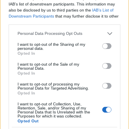
sikerkönyve, az 1963-ban kiadott
The Feminine
IAB’s list of downstream participants. This information may
Mystique
adta, amiben az írónő arról a “név nélküli
also be disclosed by us to third parties on the
IAB’s List of
problémáról” értekezett, ami boldogtalanná tett
Downstream Participants
that may further disclose it to other
megannyi fehér középosztálybeli háziasszonyt az
third parties.
ötvenes-hatvanas évek Amerikájában. A címbéli
feminine mystique
azt az elképzelést jelenti, ami
Please note that this website/app uses one or more Google
Personal Data Processing Opt Outs
szerint egy nő természeténél fogva akkor lesz boldog
services and may gather and store information including but
és kiteljesedett, ha megházasodik, gyereket szül és
not limited to your visit or usage behaviour. You may click to
I want to opt-out of the Sharing of my
personal data.
háztartást vezet, míg a karrierépítés egyenes út a
grant or deny consent to Google and its third-party tags to
Opted In
use your data for below specified purposes in below Google
boldogtalansághoz.
consent section.
I want to opt-out of the Sale of my
Personal Data.
Opted In
I want to opt-out of processing my
Personal Data for Targeted Advertising.
Opted In
I want to opt-out of Collection, Use,
Retention, Sale, and/or Sharing of my
Personal Data that Is Unrelated with the
Purposes for which it was collected.
Opted Out