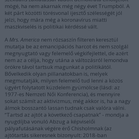
mögé, ha nem akarnak még négy évet Trumpból. A
két párt közötti törésvonal ijesztő szélességét jól
jelzi, hogy mára még a koronavírus miatti
maszkviselés is politikai kérdéssé vált.
A
Mrs. America
nem rózsaszín filteren keresztül
mutatja be az emancipációs harcot és nem szolgál
megnyugtató vagy felemelő végkifejlettel, de azért
nem az a célja, hogy utána a változásról lemondva
örökre távol tartsuk magunkat a politikától.
Bővelkedik olyan pillanatokban is, melyek
megmutatják, milyen felemelő tud lenni a közös
ügyért folytatott küzdelem gyümölcse (lásd: az
1977-es Nemzeti Női Konferencia), és mennyire
sokat számít az aktivizmus, még akkor is, ha a nagy
álmok bosszantó lassan tudnak csak valóra válni.
“Tartsd az ajtót a következő csapatnak” - mondja a
nyugdíjba vonuló Abzug a képviselői
pályafutásának végére érő Chisholmnak (az
ajtótartás sikeresnek bizonyult: 2018-ban