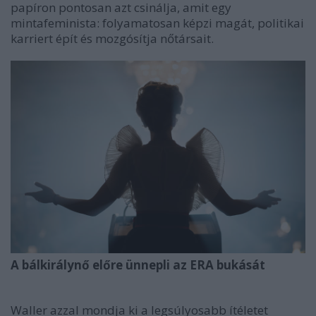
papíron pontosan azt csinálja, amit egy
mintafeminista: folyamatosan képzi magát, politikai
karriert épít és mozgósítja nőtársait.
A bálkirálynő előre ünnepli az ERA bukását
Waller azzal mondja ki a legsúlyosabb ítéletet