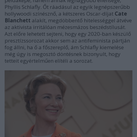
példaképe, hanem annak legnagyobb ellensége,
Phyllis Schlafly. Őt ráadásul az egyik legnépszerűbb
hollywoodi színésznő, a kétszeres Oscar-díjat
Cate
Blanchett
alakít, megdöbbentő hitelességgel átvéve
az aktivista irritálóan mézesmázos beszédstílusát.
Azt előre lehetett sejteni, hogy egy 2020-ban készülő
presztízssorozat akkor sem az antifeminista pártján
fog állni, ha ő a főszereplő, ám Schlafly kiemelése
még úgy is megosztó döntésnek bizonyult, hogy
tetteit egyértelműen elítéli a sorozat.