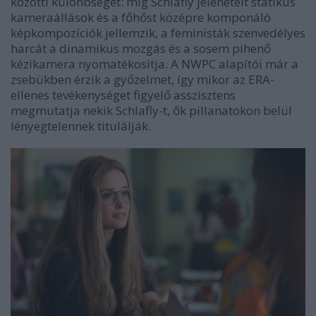
közötti különbséget: míg Schlafly jeleneteit statikus
kameraállások és a főhőst középre komponáló
képkompozíciók jellemzik, a feministák szenvedélyes
harcát a dinamikus mozgás és a sosem pihenő
kézikamera nyomatékosítja. A NWPC alapítói már a
zsebükben érzik a győzelmet, így mikor az ERA-
ellenes tevékenységet figyelő asszisztens
megmutatja nekik Schlafly-t, ők pillanatokon belül
lényegtelennek titulálják.