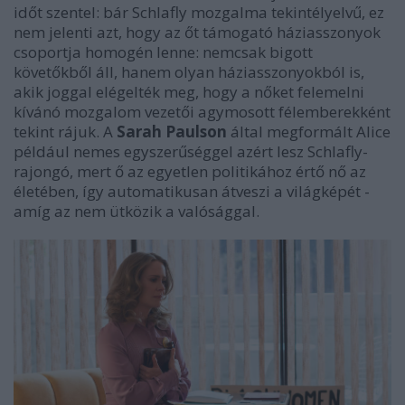
időt szentel: bár Schlafly mozgalma tekintélyelvű, ez
nem jelenti azt, hogy az őt támogató háziasszonyok
csoportja homogén lenne: nemcsak bigott
követőkből áll, hanem olyan háziasszonyokból is,
akik joggal elégelték meg, hogy a nőket felemelni
kívánó mozgalom vezetői agymosott félemberekként
tekint rájuk. A
Sarah Paulson
által megformált Alice
például nemes egyszerűséggel azért lesz Schlafly-
rajongó, mert ő az egyetlen politikához értő nő az
életében, így automatikusan átveszi a világképét -
amíg az nem ütközik a valósággal.