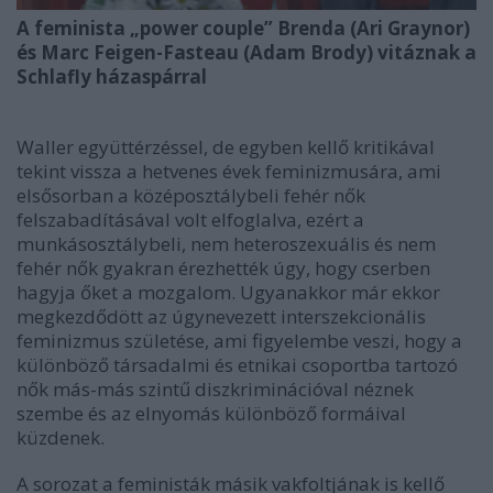
A feminista „power couple” Brenda (Ari Graynor)
és Marc Feigen-Fasteau (Adam Brody) vitáznak a
Schlafly házaspárral
Waller együttérzéssel, de egyben kellő kritikával
tekint vissza a hetvenes évek feminizmusára, ami
elsősorban a középosztálybeli fehér nők
felszabadításával volt elfoglalva, ezért a
munkásosztálybeli, nem heteroszexuális és nem
fehér nők gyakran érezhették úgy, hogy cserben
hagyja őket a mozgalom. Ugyanakkor már ekkor
megkezdődött az úgynevezett interszekcionális
feminizmus születése, ami figyelembe veszi, hogy a
különböző társadalmi és etnikai csoportba tartozó
nők más-más szintű diszkriminációval néznek
szembe és az elnyomás különböző formáival
küzdenek.
A sorozat a feministák másik vakfoltjának is kellő