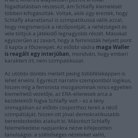
fogadtatásban részesült, ám Schlafly kiemelését
többen kifogásolták. Voltak, akik úgy érezték, hogy
Schlafly akaratlanul is szimpatikussá válik azzal,
hogy megismerjük a nézőpontját, a nehézségeit és
vele töltjük a játékidő legnagyobb részét. Másokat
egyszerűen az zavart, hogy a feministák helyett pont
ő kapta a főszerepet. Az előbbi vádra
maga Waller
is reagált egy interjúban
,
mondván, hogy emberi
karaktert írt, nem szimpatikusat.
Az utóbbi döntés mellett pedig többféleképpen is
lehet érvelni. Egyrészt narratív szempontból logikus,
hiszen míg a feminista mozgalomnak nincs egyetlen
kiemelhető vezetője, az ERA-ellenesek arca a
kezdetektől fogva Schlafly volt – ez a tény
önmagában az előbbi csoporthoz tereli a néző
szimpátiáját, hiszen ott jóval demokratikusabb
berendezkedés alakult ki. Másrészt Schlafly
felemelkedése napjainkra nézve kifejezetten
tanulságos: a szélsőséges nézeteket valló,