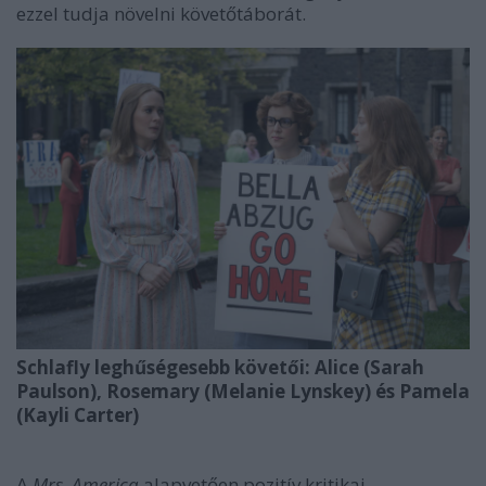
ezzel tudja növelni követőtáborát.
Schlafly leghűségesebb követői: Alice (Sarah
Paulson), Rosemary (Melanie Lynskey) és Pamela
(Kayli Carter)
A
Mrs. America
alapvetően pozitív kritikai