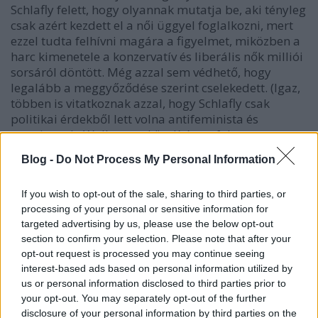
Schlafly felett, hogy olyannak mutatja be, aki tényleg
csak azért kezdett el a női üggyel foglalkozni, mert
ezzel tudta felhívni magára a figyelmet, miközben a
harc kimenetele a konzervatív és liberális nők milliói
sorsáról döntött. Még azzal sem védhető, hogy
legalább a meggyőződése szerint cselekedett. (Igaz,
többen is vitatkoznak azzal, hogy Schlafly csak
politikai érdekből lett volna antifeminista és
rasszista, de Waller megközelítése a fokozatosan
súlyosbodó morális süllyedésről forgatókönyvi
Blog -
Do Not Process My Personal Information
szempontból ütősebb.)
A második hullám szépségei és korlátai
If you wish to opt-out of the sale, sharing to third parties, or
processing of your personal or sensitive information for
A feminizmus nyugati történelmének
két
targeted advertising by us, please use the below opt-out
section to confirm your selection. Please note that after your
egyértelműen meghatározó hulláma van
: az első
opt-out request is processed you may continue seeing
a választójogot kiharcoló 19. század végi-20. század
interest-based ads based on personal information utilized by
eleji szüfrazsett mozgalomhoz köthető, a második a
us or personal information disclosed to third parties prior to
hetvenes évek Amerikájához. A társadalmi
your opt-out. You may separately opt-out of the further
mozgolódás első nagy lökését
Betty Friedan
disclosure of your personal information by third parties on the