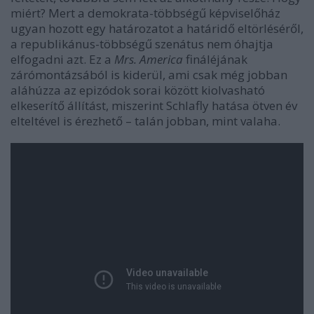
miért? Mert a demokrata-többségű képviselőház
ugyan hozott egy határozatot a határidő eltörléséről,
a republikánus-többségű szenátus nem óhajtja
elfogadni azt. Ez a
Mrs. America
fináléjának
zárómontázsából is kiderül, ami csak még jobban
aláhúzza az epizódok sorai között kiolvasható
elkeserítő állítást, miszerint Schlafly hatása ötven év
elteltével is érezhető – talán jobban, mint valaha.