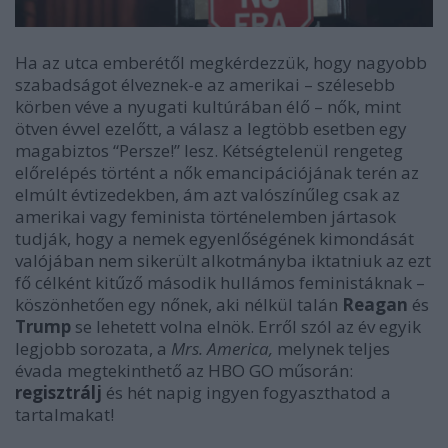
Ha az utca emberétől megkérdezzük, hogy nagyobb
szabadságot élveznek-e az amerikai – szélesebb
körben véve a nyugati kultúrában élő – nők, mint
ötven évvel ezelőtt, a válasz a legtöbb esetben egy
magabiztos “Persze!” lesz. Kétségtelenül rengeteg
előrelépés történt a nők emancipációjának terén az
elmúlt évtizedekben, ám azt valószínűleg csak az
amerikai vagy feminista történelemben jártasok
tudják, hogy a nemek egyenlőségének kimondását
valójában nem sikerült alkotmányba iktatniuk az ezt
fő célként kitűző második hullámos feministáknak –
köszönhetően egy nőnek, aki nélkül talán
Reagan
és
Trump
se lehetett volna elnök. Erről szól az év egyik
legjobb sorozata, a
Mrs. America,
melynek teljes
évada megtekinthető az HBO GO műsorán:
regisztrálj
és hét napig ingyen fogyaszthatod a
tartalmakat!