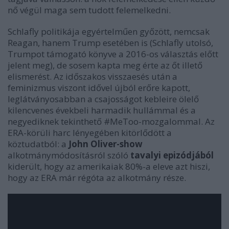
nő végül maga sem tudott felemelkedni.
Schlafly politikája egyértelműen győzött, nemcsak
Reagan, hanem Trump esetében is (Schlafly utolsó,
Trumpot támogató könyve a 2016-os választás előtt
jelent meg), de sosem kapta meg érte az őt illető
elismerést. Az időszakos visszaesés után a
feminizmus viszont idővel újból erőre kapott,
leglátványosabban a csajosságot kebleire ölelő
kilencvenes évekbeli harmadik hullámmal és a
negyediknek tekinthető #MeToo-mozgalommal. Az
ERA-körüli harc lényegében kitörlődött a
köztudatból: a
John Oliver-show
alkotmánymódosításról szóló
tavalyi epizódjából
kiderült, hogy az amerikaiak 80%-a eleve azt hiszi,
hogy az ERA már régóta az alkotmány része.