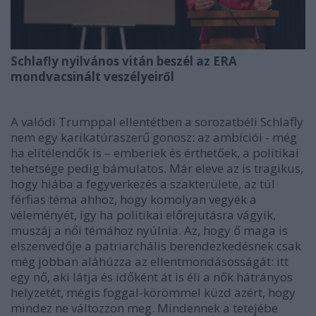
Schlafly nyilvános vitán beszél az ERA
mondvacsinált veszélyeiről
A valódi Trumppal ellentétben a sorozatbéli Schlafly
nem egy karikatúraszerű gonosz: az ambíciói - még
ha elítélendők is – emberiek és érthetőek, a politikai
tehetsége pedig bámulatos. Már eleve az is tragikus,
hogy hiába a fegyverkezés a szakterülete, az túl
férfias téma ahhoz, hogy komolyan vegyék a
véleményét, így ha politikai előrejutásra vágyik,
muszáj a női témához nyúlnia. Az, hogy ő maga is
elszenvedője a patriarchális berendezkedésnek csak
még jobban aláhúzza az ellentmondásosságát: itt
egy nő, aki látja és időként át is éli a nők hátrányos
helyzetét, mégis foggal-körömmel küzd azért, hogy
mindez ne változzon meg. Mindennek a tetejébe