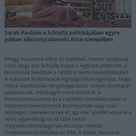
Sarah Paulson a Schlafly politikájában egyre
jobban elbizonytalanodó Alice szerepében
Ahogy haladunk előre az évadban, hamar világossá
válik, hogy bár Schlafly kapja a legtöbb játékidőt, a
feministák felelősek a nézők érzelmi bevonódásáért.
A második hullámosok legnagyobb tragédiája, hogy
hiába vitatkoznak rengeteget azon, milyen stratégiát
választanak, mindegyik sorra bukik el: a
kompromisszumos és a radikális próbálkozások is
többnyire sikertelennek bizonyulnak vagy csak
részleges sikereket érnek el, így már azelőtt eloszlik a
nemi egyenlőség rövid időn belüli
megvalósíthatóságának illúziója, mielőtt
hivatalosan is elbukna az ERA. A lelkes harcosok