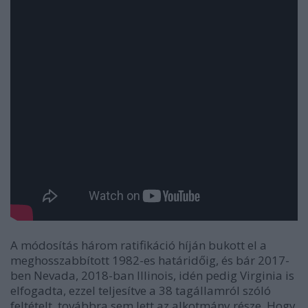
A módosítás három ratifikáció híján bukott el a
meghosszabbított 1982-es határidőig, és bár 2017-
ben Nevada, 2018-ban Illinois, idén pedig Virginia is
elfogadta, ezzel teljesítve a 38 tagállamról szóló
feltételt, továbbra sem lett az alkotmány része. Hogy