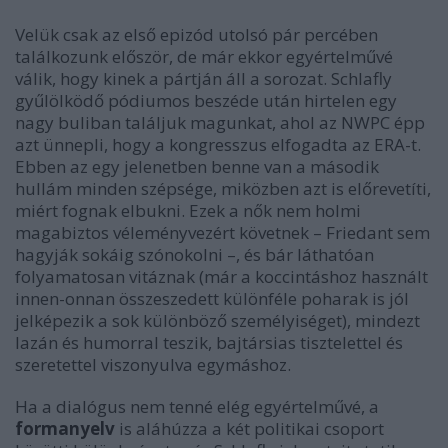
Velük csak az első epizód utolsó pár percében
találkozunk először, de már ekkor egyértelművé
válik, hogy kinek a pártján áll a sorozat. Schlafly
gyűlölködő pódiumos beszéde után hirtelen egy
nagy buliban találjuk magunkat, ahol az NWPC épp
azt ünnepli, hogy a kongresszus elfogadta az ERA-t.
Ebben az egy jelenetben benne van a második
hullám minden szépsége, miközben azt is előrevetíti,
miért fognak elbukni. Ezek a nők nem holmi
magabiztos véleményvezért követnek – Friedant sem
hagyják sokáig szónokolni –, és bár láthatóan
folyamatosan vitáznak (már a koccintáshoz használt
innen-onnan összeszedett különféle poharak is jól
jelképezik a sok különböző személyiséget), mindezt
lazán és humorral teszik, bajtársias tisztelettel és
szeretettel viszonyulva egymáshoz.
Ha a dialógus nem tenné elég egyértelművé, a
formanyelv
is aláhúzza a két politikai csoport