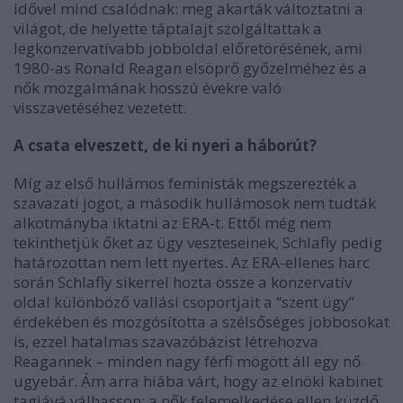
idővel mind csalódnak: meg akarták változtatni a
világot, de helyette táptalajt szolgáltattak a
legkonzervatívabb jobboldal előretörésének, ami
1980-as Ronald Reagan elsöprő győzelméhez és a
nők mozgalmának hosszú évekre való
visszavetéséhez vezetett.
A csata elveszett, de ki nyeri a háborút?
Míg az első hullámos feministák megszerezték a
szavazati jogot, a második hullámosok nem tudták
alkotmányba iktatni az ERA-t. Ettől még nem
tekinthetjük őket az ügy veszteseinek, Schlafly pedig
határozottan nem lett nyertes. Az ERA-ellenes harc
során Schlafly sikerrel hozta össze a konzervatív
oldal különböző vallási csoportjait a “szent ügy”
érdekében és mozgósította a szélsőséges jobbosokat
is, ezzel hatalmas szavazóbázist létrehozva
Reagannek – minden nagy férfi mögött áll egy nő
ugyebár. Ám arra hiába várt, hogy az elnöki kabinet
tagjává válhasson: a nők felemelkedése ellen küzdő