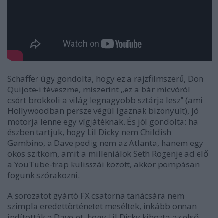
Schaffer úgy gondolta, hogy ez a rajzfilmszerű, Don
Quijote-i téveszme, miszerint „ez a bár micvóról
csórt brokkoli a világ legnagyobb sztárja lesz” (ami
Hollywoodban persze végül igaznak bizonyult), jó
motorja lenne egy vígjátéknak. És jól gondolta: ha
észben tartjuk, hogy Lil Dicky nem
Childish
Gambino
, a
Dave
pedig nem az
Atlanta
, hanem egy
okos szitkom, amit a milleniálok
Seth Rogen
je ad elő
a YouTube-trap kulisszái között, akkor pompásan
fogunk szórakozni.
A sorozatot gyártó FX csatorna tanácsára nem
szimpla eredettörténetet meséltek, inkább onnan
indították a
Dave
-et, hogy Lil Dicky kihozta az első