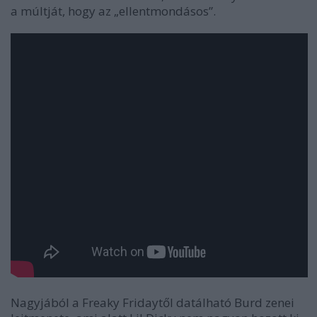
a múltját, hogy az „ellentmondásos”.
Nagyjából a
Freaky Friday
től datálható Burd zenei