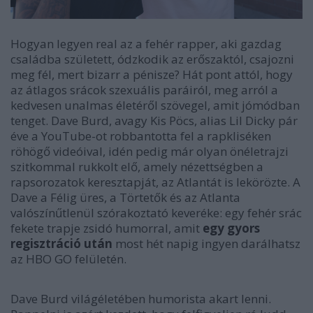
Hogyan legyen
real
az a fehér rapper, aki gazdag
családba született, ódzkodik az erőszaktól, csajozni
meg fél, mert bizarr a pénisze? Hát pont attól, hogy
az átlagos srácok szexuális paráiról, meg arról a
kedvesen unalmas életéről szövegel, amit jómódban
tenget.
Dave Burd
, avagy Kis Pöcs, alias
Lil Dicky
pár
éve a YouTube-ot robbantotta fel a rapkliséken
röhögő videóival, idén pedig már olyan önéletrajzi
szitkommal rukkolt elő, amely nézettségben a
rapsorozatok keresztapját, az
Atlantá
t is lekörözte. A
Dave
a
Félig üres
, a
Törtetők
és az
Atlanta
valószínűtlenül szórakoztató keveréke: egy fehér srác
fekete trapje zsidó humorral, amit
egy gyors
regisztráció után
most hét napig ingyen darálhatsz
az
HBO GO
felületén.
Dave Burd világéletében humorista akart lenni.