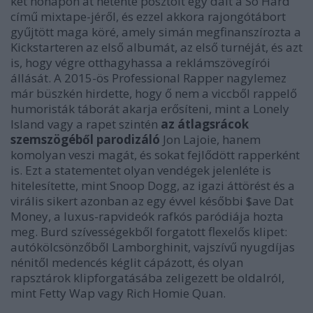
két hónapon át hetente posztolt egy dalt a
So Hard
című mixtape-jéről, és ezzel akkora rajongótábort
gyűjtött maga köré, amely simán megfinanszírozta a
Kickstarteren az első albumát, az első turnéját, és azt
is, hogy végre otthagyhassa a reklámszövegírói
állását. A 2015-ös
Professional Rapper
nagylemez
már büszkén hirdette, hogy ő nem a viccből rappelő
humoristák táborát akarja erősíteni, mint a
Lonely
Island
vagy a rapet szintén
az átlagsrácok
szemszögéből parodizáló
Jon Lajoie
, hanem
komolyan veszi magát, és sokat fejlődött rapperként
is. Ezt a
statement
et olyan vendégek jelenléte is
hitelesítette, mint
Snoop Dogg
, az igazi áttörést és a
virális sikert azonban az egy évvel későbbi
$ave Dat
Money
, a luxus-rapvideók rafkós paródiája hozta
meg. Burd szívességekből forgatott flexelős klipet:
autókölcsönzőből Lamborghinit, vajszívű nyugdíjas
nénitől medencés kéglit cápázott, és olyan
rapsztárok klipforgatásába zeligezett be oldalról,
mint
Fetty Wap
vagy
Rich Homie Quan
.