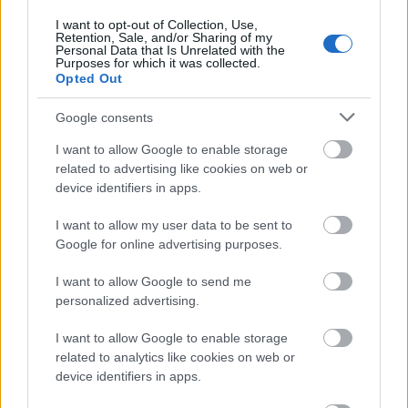
frusztrációk a (szexuális) életére. A sorozat egyik
csúcspontja a hármas epizód, amelyben azt ecseteli
I want to opt-out of Collection, Use,
Retention, Sale, and/or Sharing of my
Dave, hogyan rejtegeti péniszét a barátnője elől: itt
Personal Data that Is Unrelated with the
egy mélységesen esendő figura, egy hórihorgas
Purposes for which it was collected.
Opted Out
Woody Allen
lép elénk, aki rendre a legkínosabb
szituációkba lavírozza magát (fejőpornó,
Google consents
félgumibaba-szex), amelyekből sokszor nem is a
neurotikus humora segíti ki, hanem a barátai
I want to allow Google to enable storage
empátiája.
related to advertising like cookies on web or
device identifiers in apps.
I want to allow my user data to be sent to
Google for online advertising purposes.
I want to allow Google to send me
personalized advertising.
I want to allow Google to enable storage
related to analytics like cookies on web or
device identifiers in apps.