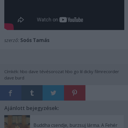
szerző:
Soós Tamás
Címkék:
hbo
dave
tévésorozat
hbo go
lil dicky
filmrecorder
dave burd
Ajánlott bejegyzések:
Buddha csendje, burzsuj lárma. A Fehér