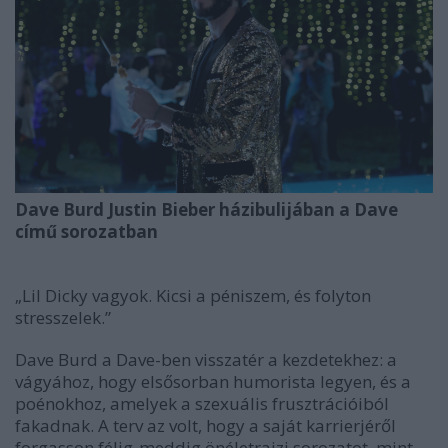
Dave Burd Justin Bieber házibulijában a Dave
című sorozatban
„Lil Dicky vagyok. Kicsi a péniszem, és folyton
stresszelek.”
Dave Burd a
Dave
-ben visszatér a kezdetekhez: a
vágyához, hogy elsősorban humorista legyen, és a
poénokhoz, amelyek a szexuális frusztrációiból
fakadnak. A terv az volt, hogy a saját karrierjéről
forgasson félig-meddig önéletrajzi sorozatot, mint