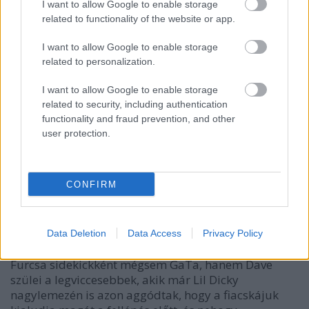
I want to allow Google to enable storage
related to functionality of the website or app.
Dave Burd és GaTA a Dave című sorozatban
I want to allow Google to enable storage
related to personalization.
Burd arra is figyelt, hogy az őt körülvevő csapatnak,
I want to allow Google to enable storage
a beatmaker-hangmérnökére, a menedzserére, és a
related to security, including authentication
hype man-jére,
GaTá
ra is küldjön némi
functionality and fraud prevention, and other
reflektorfényt. A sorozatban önmagát játszó GaTa el
user protection.
is lopja a show-t: a róla szóló epizód (az ötös) az
évad legemlékezetesebb része, amely már közelíti az
Atlanta
zsenijét, és időugrással, mentális
CONFIRM
összezuhanással, és egy szíven ütő baráti
vallomással rántja le a leplet arról, hogy mi rejlik
GaTa hiperaktivitása mögött, milyen sebeket takar
ki a fekete hipermaszkulinitás.
Data Deletion
Data Access
Privacy Policy
Furcsa sidekickként mégsem GaTa, hanem Dave
szülei a legviccesebbek, akik már Lil Dicky
nagylemezén is azon aggódtak, hogy a fiacskájuk