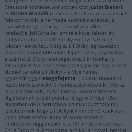
Savage
és
Lil Uzi Vert
mellé, hogy aztán az a
Scooter
Braun
szerződtesse, aki többek közt
Justin Biebert
és
Ariana Grandé
t menedzselte.
„Pár éve az internet
fele pornó volt, a harmada kattintásvadászat, a
maradék meg Lil Dicky”
– mondta későbbi
rendezője,
Jeff Schaffer
, amire a közel három év
hallgatás után kiadott
Freaky Friday
csak még
jobban ráerősített. Máig ez Lil Dicky legnézettebb
klipje több mint 600 millió lejátszással, ugyanakkor
a szám a Lil Dicky-jelenséget övező kritikákat is
felhangosította: bár a zenei szaksajtó mindig is rossz
viccnek tartotta Lil Dickyt – a Vice nemes
egyszerűséggel
leseggfejezte
–, a
Chris Brown
nal
közös track széleskörű nemtetszést váltott ki. Már az
is botrányos volt, hogy
Lindsay Lohan
testcserés
vígjátékának ötletét porolta le egy műmájer r&b-
slágerben, de Amerikában leginkább azt találták
ízléstelennek, hogy Lil Dickynek minderről csak az a
poén jutott eszébe, hogy afroamerikaiként
büntetlenül niggerezhet, és a
Rihanná
t bántalmazó
Chris Brownt is kimosdatta, amikor annyival intézi el