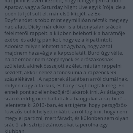
Rappelni is azért kezdett, hogy felfigyeljen rá
Judd
Apatow
, vagy a
Saturday Night Live
egyik írója, de a
poén túl jól sült el: már első klipjét, az
Ex-
Boyfriend
et is több mint egymillióan nézték meg egy
nap alatt. Dicky már ekkor is a bizonytalan srácok
félelméről rappelt: a klipben belebotlik a barátnője
exébe, és addig pánikol, hogy ez a kipattintott
Adonisz milyen lehetett az ágyban, hogy azzal
majdnem hazavágja a kapcsolatát. Burd úgy vélte,
ha az ember nem szegénynek és erőszakosnak
született, akinek összejött az élet, miután rappelni
kezdett, akkor nehéz azonosulnia a rapzenék 99
százalékával.
„A rapperek általában arról dumálnak,
milyen nagy a farkuk, és hány csajt dugtak meg. Én
ennek pont az ellenkezőjéről akarok írni. Az átlagos
srácok eddig nem hallatták a hangjukat a rapben”
–
jelentette ki 2013-ban, és azt ígérte, hogy pezsgőzős-
füvezős bulik helyett inkább arról fog írni, hogy nem
megy el partizni, mert fáradt, és különben sem olyan
srác ő, aki sztriptíztáncosokat taperolna egy
klubban.