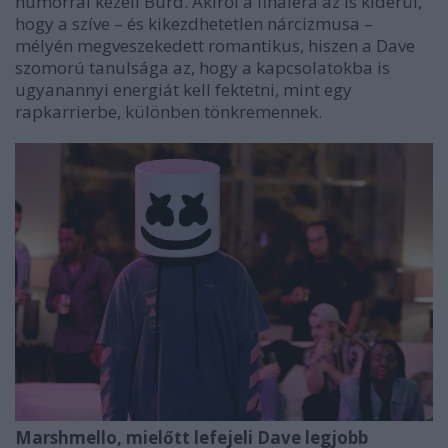
humorral kezeli Burd. Akiről a fináléra az is kiderül,
hogy a szíve – és kikezdhetetlen nárcizmusa –
mélyén megveszekedett romantikus, hiszen a
Dave
szomorú tanulsága az, hogy a kapcsolatokba is
ugyanannyi energiát kell fektetni, mint egy
rapkarrierbe, különben tönkremennek.
Marshmello, mielőtt lefejeli Dave legjobb