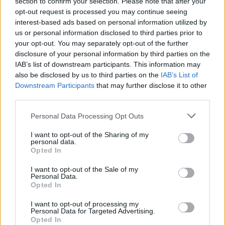
section to confirm your selection. Please note that after your
opt-out request is processed you may continue seeing
interest-based ads based on personal information utilized by
us or personal information disclosed to third parties prior to
your opt-out. You may separately opt-out of the further
disclosure of your personal information by third parties on the
IAB’s list of downstream participants. This information may
also be disclosed by us to third parties on the
IAB’s List of
Downstream Participants
that may further disclose it to other
third parties.
Please note that this website/app uses one or more Google
Personal Data Processing Opt Outs
services and may gather and store information including but
Dave Burd és az urológusa (Paul Urcioli) a Dave
not limited to your visit or usage behaviour. You may click to
I want to opt-out of the Sharing of my
című sorozatban
personal data.
grant or deny consent to Google and its third-party tags to
Opted In
use your data for below specified purposes in below Google
consent section.
I want to opt-out of the Sale of my
Megnyerően csinál hülyét magából
Personal Data.
Opted In
A
Dave
akkor a legjobb, amikor képes hátrahagyni a
sokszor tényleg fárasztó poénkodást a saját
I want to opt-out of processing my
Personal Data for Targeted Advertising.
péniszével, és megmutatni, hogyan hatnak ezek a
Opted In