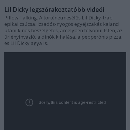
Lil Dicky legszórakoztatóbb videói
Pillow Talking
. A történetmesélős Lil Dicky-trap
epikai csúcsa. Izzadós-nyögős egyéjszakás kaland
utáni kínos beszélgetés, amelyben felvonul Isten, az
űrlényinvázió, a dinók kihalása, a pepperónis pizza,
és Lil Dicky agya is.