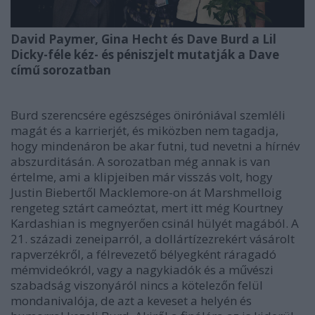
David Paymer, Gina Hecht és Dave Burd a Lil
Dicky-féle kéz- és péniszjelt mutatják a Dave
című sorozatban
Burd szerencsére egészséges öniróniával szemléli
magát és a karrierjét, és miközben nem tagadja,
hogy mindenáron be akar futni, tud nevetni a hírnév
abszurditásán. A sorozatban még annak is van
értelme, ami a klipjeiben már visszás volt, hogy
Justin Bieber
től
Macklemore
-on át
Marshmello
ig
rengeteg sztárt cameóztat, mert itt még
Kourtney
Kardashian
is megnyerően csinál hülyét magából. A
21. századi zeneiparról, a dollártízezrekért vásárolt
rapverzékről, a félrevezető bélyegként ráragadó
mémvideókról, vagy a nagykiadók és a művészi
szabadság viszonyáról nincs a kötelezőn felül
mondanivalója, de azt a keveset a helyén és