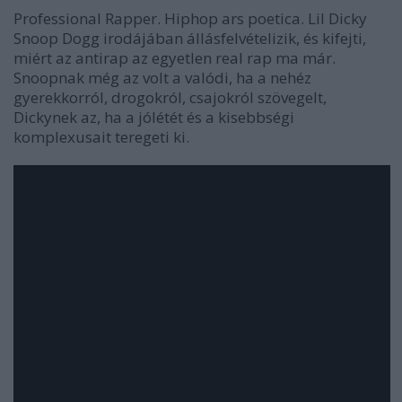
Professional Rapper
. Hiphop ars poetica. Lil Dicky
Snoop Dogg irodájában állásfelvételizik, és kifejti,
miért az antirap az egyetlen real rap ma már.
Snoopnak még az volt a valódi, ha a nehéz
gyerekkorról, drogokról, csajokról szövegelt,
Dickynek az, ha a jólétét és a kisebbségi
komplexusait teregeti ki.