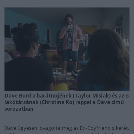
Dave Burd a barátnőjének (Taylor Misiak) és az ő
lakótársának (Christine Ko) rappel a Dave című
sorozatban
Dave ügyesen lovagolta meg az
Ex-Boyfriend
sikerét,