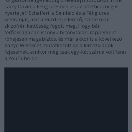
Larry David
a
Félig üres
ben, és az ötlethez meg is
nyerte Jeff Schaffert, a
Seinfeld
és a
Félig üres
veteránját, akit a Burdre jellemző, szinte már
skizofrén kettősség fogott meg. Hogy bár
férfiasságában iszonyú bizonytalan, rapperként
röhejesen magabiztos, és már akkor is a következő
Kanye West
ként mutatkozott be a lemezkiadók
fejeseinek, amikor még csak egy-két száma volt fenn
a YouTube-on.