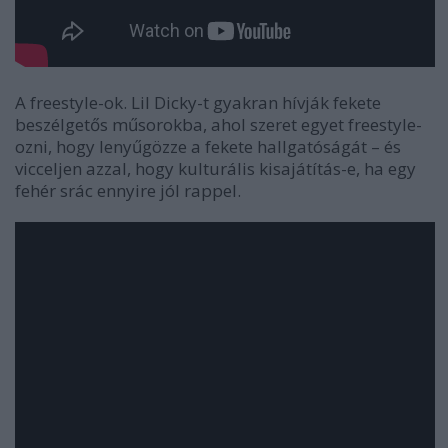
A freestyle-ok. Lil Dicky-t gyakran hívják fekete
beszélgetős műsorokba, ahol szeret egyet freestyle-
ozni, hogy lenyűgözze a fekete hallgatóságát – és
vicceljen azzal, hogy kulturális kisajátítás-e, ha egy
fehér srác ennyire jól rappel.