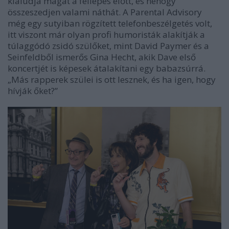
kialudja magát a fellépés előtt, és nehogy
összeszedjen valami náthát. A
Parental Advisory
még egy sutyiban rögzített telefonbeszélgetés volt,
itt viszont már olyan profi humoristák alakítják a
túlaggódó zsidó szülőket, mint
David Paymer
és a
Seinfeld
ből ismerős
Gina Hecht
, akik Dave első
koncertjét is képesek átalakítani egy babazsúrrá.
„Más rapperek szülei is ott lesznek, és ha igen, hogy
hívják őket?”