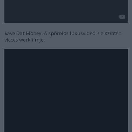
$ave Dat Money
. A spórolós luxusvideó + a szintén
vicces werkfilmje.