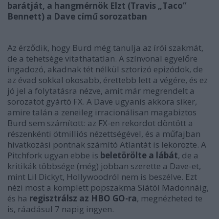
barátját, a hangmérnök Elzt (Travis „Taco”
Bennett) a Dave című sorozatban
Az érződik, hogy Burd még tanulja az írói szakmát,
de a tehetsége vitathatatlan. A színvonal egyelőre
ingadozó, akadnak tét nélkül sztorizó epizódok, de
az évad sokkal okosabb, érettebb lett a végére, és ez
jó jel a folytatásra nézve, amit már megrendelt a
sorozatot gyártó FX. A
Dave
ugyanis akkora siker,
amire talán a zeneileg irracionálisan magabiztos
Burd sem számított: az FX-en rekordot döntött a
részenkénti ötmilliós nézettségével, és a műfajban
hivatkozási pontnak számító
Atlantá
t is lekörözte. A
Pitchfork ugyan ebbe is
beletörölte a lábát
, de a
kritikák többsége (még) jobban szerette a
Dave
-et,
mint Lil Dickyt, Hollywoodról nem is beszélve. Ezt
nézi most a komplett popszakma
Siá
tól
Madonná
ig,
és ha
regisztrálsz az HBO GO-ra
, megnézheted te
is, ráadásul 7 napig ingyen.