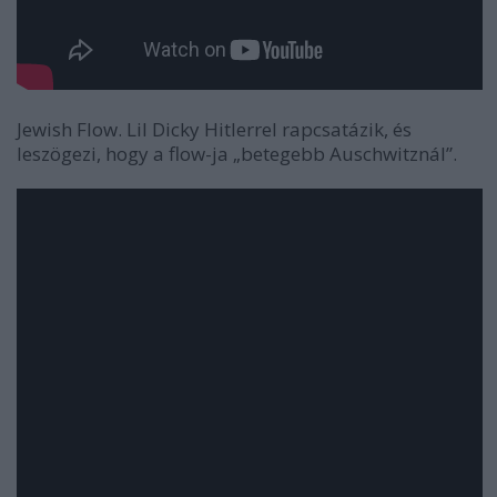
Jewish Flow
. Lil Dicky
Hitler
rel rapcsatázik, és
leszögezi, hogy a flow-ja „betegebb Auschwitznál”.