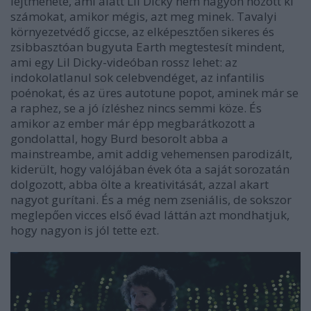
lejtmenete, ami alatt Lil Dicky nem nagyon hozott ki
számokat, amikor mégis, azt meg minek. Tavalyi
környezetvédő giccse, az elképesztően sikeres és
zsibbasztóan bugyuta
Earth
megtestesít mindent,
ami egy Lil Dicky-videóban rossz lehet: az
indokolatlanul sok celebvendéget, az infantilis
poénokat, és az üres autotune popot, aminek már se
a raphez, se a jó ízléshez nincs semmi köze. És
amikor az ember már épp megbarátkozott a
gondolattal, hogy Burd besorolt abba a
mainstreambe, amit addig vehemensen parodizált,
kiderült, hogy valójában évek óta a saját sorozatán
dolgozott, abba ölte a kreativitását, azzal akart
nagyot gurítani. És a még nem zseniális, de sokszor
meglepően vicces első évad láttán azt mondhatjuk,
hogy nagyon is jól tette ezt.