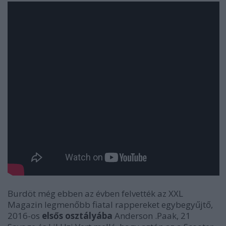
Burdöt még ebben az évben felvették az XXL
Magazin legmenőbb fiatal rappereket egybegyűjtő,
2016-os
elsős osztályába
Anderson .Paak
,
21