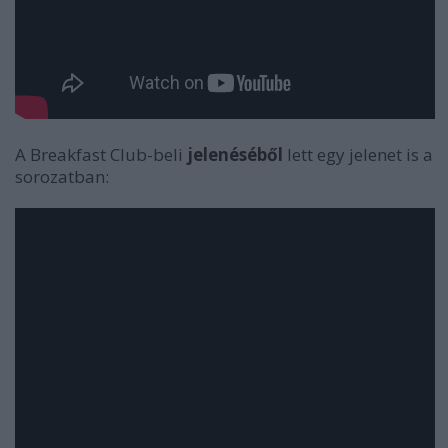
A Breakfast Club-beli
jelenéséből
lett egy jelenet is a
sorozatban: