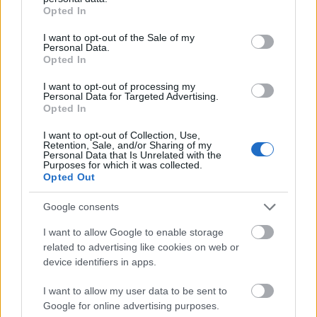
jammeltek, élő hangszerelésű dalok, dalrészek is
grant or deny consent to Google and its third-party tags to
Opted In
felkerültek a lemezeikre, és egyben szélesítették a
use your data for below specified purposes in below Google
műfaji palettát. A hiphop mellett visszanyúltak
consent section.
I want to opt-out of the Sale of my
gyökereikhez (eredetileg punkzenekarként indultak),
Personal Data.
Opted In
a rapet énekes részek és instrumentális
funkszerzemények egészítették ki. Az
Ill
I want to opt-out of processing my
Communication
ennek az időszaknak a legjobb
Personal Data for Targeted Advertising.
Opted In
lenyomata, és lehetne érvelni amellett is, hogy ezzel
kezdjen a formációval ismerkedő hallgató, elvégre itt
I want to opt-out of Collection, Use,
sorjáznak a Beastie-k legbombább dalai. A
Sure Shot
Retention, Sale, and/or Sharing of my
Personal Data that Is Unrelated with the
tökéletes esszenciáját nyújtja a három hang – a két
Purposes for which it was collected.
nyafka fejhang és a reszelősebb kontrapunkt –
Opted Out
harmóniájának, a
Root Down
a funksample-özés
magasiskolája a Hammond-kiállással, a
Sabotage
Google consents
pedig, nos, az a
Sabotage
.
I want to allow Google to enable storage
related to advertising like cookies on web or
device identifiers in apps.
I want to allow my user data to be sent to
Google for online advertising purposes.