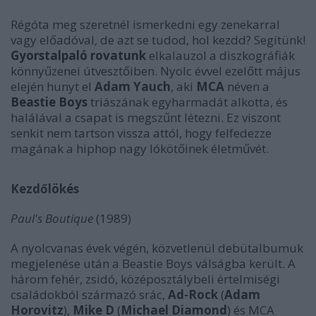
Régóta meg szeretnél ismerkedni egy zenekarral
vagy előadóval, de azt se tudod, hol kezdd? Segítünk!
Gyorstalpaló rovatunk
elkalauzol a diszkográfiák
könnyűzenei útvesztőiben. Nyolc évvel ezelőtt május
elején hunyt el
Adam Yauch
, aki
MCA
néven a
Beastie Boys
triászának egyharmadát alkotta, és
halálával a csapat is megszűnt létezni. Ez viszont
senkit nem tartson vissza attól, hogy felfedezze
magának a hiphop nagy lókötőinek életművét.
Kezdőlökés
Paul's Boutique
(1989)
A nyolcvanas évek végén, közvetlenül debütalbumuk
megjelenése után a Beastie Boys válságba került. A
három fehér, zsidó, középosztálybeli értelmiségi
családokból származó srác,
Ad-Rock
(
Adam
Horovitz
),
Mike D
(
Michael Diamond
) és MCA