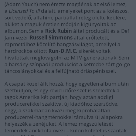
(Adam Yauch) nem érezte magáénak az első lemez,
a
Licensed To Ill
dalait, amelyeket pont az a koleszos,
sört vedelő, alfahím, partiállat réteg ölelte keblére,
akiket a maguk éretlen módján kigúnyoltak az
albumon. Sem a
Rick Rubin
által producált és a Def
Jam-vezér
Russell Simmons
által erőltetett,
rapmetálhoz közelítő hangzásvilágot, amellyel a
hardrockba oltott
Run-D.M.C.
sikerét voltak
hivatottak meglovagolni az MTV-generációnak. Sem
a harsány színpadi produkciót a ketrecbe zárt go-go
táncoslányokkal és a felfújható óriáspénisszel.
A csapat közel állt hozzá, hogy egyetlen album után
széthulljon, és egy rövid időre szét is széledtek a
tagok Amerika két partján, hogy aztán addigi
producereikkel szakítva, új kiadóhoz szerződve,
négy, a szakmában kvázi még kipróbálatlan
producerrel-hangmérnökkel társulva új alapokra
helyezzék a zenéjüket. A lemez megszületését
temérdek anekdota övezi – ​külön kötetet is szántak