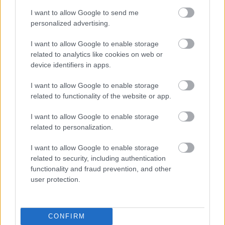
I want to allow Google to send me
personalized advertising.
I want to allow Google to enable storage
related to analytics like cookies on web or
device identifiers in apps.
I want to allow Google to enable storage
related to functionality of the website or app.
I want to allow Google to enable storage
related to personalization.
I want to allow Google to enable storage
Hardkór
related to security, including authentication
functionality and fraud prevention, and other
Hello Nasty
(1998)
user protection.
A két hete streamelhető
Beastie Boys Story
című
karrieráttekintő dokumentumfilm elsősorban a trió
CONFIRM
korai időszakára fókuszál, a kétórás film felénél még