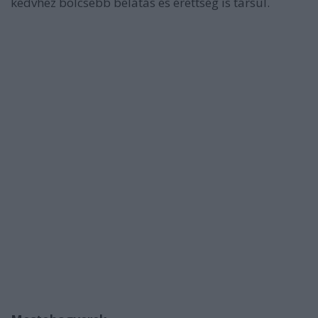
kedvhez bölcsebb belátás és érettség is társul.