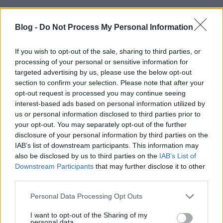
Blog -
Do Not Process My Personal Information
If you wish to opt-out of the sale, sharing to third parties, or
processing of your personal or sensitive information for
Középhaladó
targeted advertising by us, please use the below opt-out
section to confirm your selection. Please note that after your
Ill Communication
(1994)
opt-out request is processed you may continue seeing
interest-based ads based on personal information utilized by
A
Paul's Boutique
-ot fogadó értetlenség és közöny
us or personal information disclosed to third parties prior to
után a korábban arénákat megtöltő trió néhány év
your opt-out. You may separately opt-out of the further
disclosure of your personal information by third parties on the
és két lemez alatt építette fel magát újból, kis
IAB’s list of downstream participants. This information may
klubokból mászva fel a nagyobb közönségekig.
also be disclosed by us to third parties on the
IAB’s List of
Mivel a Capitol Recordsszal két albumra írtak alá
Downstream Participants
that may further disclose it to other
szerződést, még összehozhatták az 1992-es,
third parties.
remek
Check Your Head
et; ez a lemez siker lett, ezért
mégsem rúgták ki őket páros lábbal a kiadótól, sőt.
Please note that this website/app uses one or more Google
Personal Data Processing Opt Outs
A hangmintázás mellé a saját stúdiójukban
services and may gather and store information including but
elkezdték fejleszteni hangszeres tudásukat,
not limited to your visit or usage behaviour. You may click to
I want to opt-out of the Sharing of my
personal data.