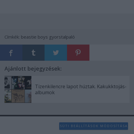
Címkék:
beastie boys
gyorstalpaló
Ajánlott bejegyzések:
Tizenkilencre lapot húztak. Kakukktojás-
albumok
SÜTI BEÁLLÍTÁSOK MÓDOSÍTÁSA