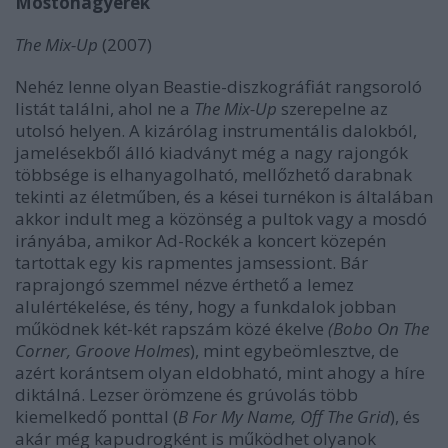
Mostohagyerek
The Mix-Up
(2007)
Nehéz lenne olyan Beastie-diszkográfiát rangsoroló
listát találni, ahol ne a
The Mix-Up
szerepelne az
utolsó helyen. A kizárólag instrumentális dalokból,
jamelésekből álló kiadványt még a nagy rajongók
többsége is elhanyagolható, mellőzhető darabnak
tekinti az életműben, és a kései turnékon is általában
akkor indult meg a közönség a pultok vagy a mosdó
irányába, amikor Ad-Rockék a koncert közepén
tartottak egy kis rapmentes jamsessiont. Bár
raprajongó szemmel nézve érthető a lemez
alulértékelése, és tény, hogy a funkdalok jobban
működnek két-két rapszám közé ékelve
(Bobo On The
Corner, Groove
Holmes
), mint egybeömlesztve, de
azért korántsem olyan eldobható, mint ahogy a híre
diktálná. Lezser örömzene és grúvolás több
kiemelkedő ponttal (
B For My Name, Off The Grid
), és
akár még kapudrogként is működhet olyanok