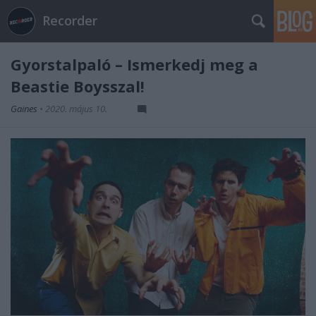
Recorder
Gyorstalpaló – Ismerkedj meg a
Beastie Boysszal!
Gaines
•
2020. május 10.