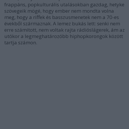
frappáns, popkulturális utalásokban gazdag, hetyke
szövegeik mögé, hogy ember nem mondta volna
meg, hogy a riffek és basszusmenetek nem a 70-es
évekből származnak. A lemez bukás lett: senki nem
erre számított, nem voltak rajta rádióslágerek, ám az
utókor a legmeghatározóbb hiphopkorongok között
tartja számon.