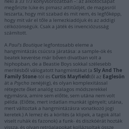
neki a
33 1/3
könyvsorozatban –: az alkotócsapat
megőrizte lüke és pimasz attitűdjét, de magasról
leszarta, hogy mit szabad és mit nem, és legfőképp,
hogy mit vár el tőle a lemezkiadójuk és az addigi
célközönségük. Csak a játék és invenciózusság
számított.
A
Paul's Boutique
legfontosabb eleme a
hangmintázás csúcsra járatása: a sample-ök és
beatek keverése már bőven divatban volt a
hiphopban, de a Beastie Boys sokkal szélesebb
merítésből válogatott hangmintákat (a
Sly And The
Family Stone
-tól és
Curtis Mayfield
től az
Eaglesön
át a
Psycho
zenéjéig), és olyan komplexitással
rétegezte őket analóg szalagos módszerekkel
egymásra, amire sem előtte, sem utána nem volt
példa. (Előtte, mert irdatlan munkát igényelt; utána,
mert változtak a hangmintázásra vonatkozó jogi
keretek.) A lemez és a körítés (a klipek, a tagok által
viselt ruhák és fazonok) a funk- és diszkóérát hozták
vissza, és olyan retróalapokat kollázsoltak össze