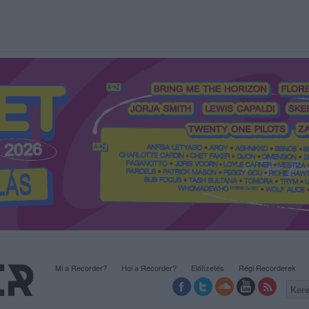
Mi a Recorder?
Hol a Recorder?
Előfizetés
Régi Recorderek