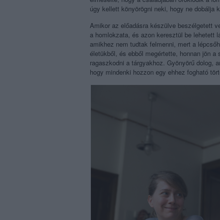
úgy kellett könyörögni neki, hogy ne dobálja k
Amikor az előadásra készülve beszélgetett ve
a homlokzata, és azon keresztül be lehetett lá
amikhez nem tudtak felmenni, mert a lépcsőh
életükből, és ebből megértette, honnan jön a
ragaszkodni a tárgyakhoz. Gyönyörű dolog, am
hogy mindenki hozzon egy ehhez fogható tört