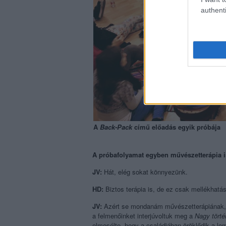
authenti
A
Back-Pack
című előadás egyik próbája
A próbafolyamat egyben művészetterápia 
JV:
Hát, elég sokat könnyezünk.
HD:
Biztos terápia is, de ez csak mellékhatá
JV:
Azért se mondanám művészetterápiának, me
a felmenőinket interjúvoltuk meg a
Nagy tört
elmesélte, hogy a családjában öröklődik a lom