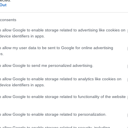
sinálok, mégis mindig táblázatokban gondolkodom. Apukámtól
Out
endszerezek. Ha M&M’set eszek, azt is szétválogatom szín
consents
k, mégis minden kutyát észreveszek az utcán. Kisgyerekként is
ogassuk a kutyákat. Előző életemben valószínűleg kutya voltam.
o allow Google to enable storage related to advertising like cookies on
evice identifiers in apps.
lnak az emberek. Valaki a legdurvább problémáját viszi bele,
ányítják, más meg inkább a külvilágra értelmezi a mondatot, és
o allow my user data to be sent to Google for online advertising
a. Ez is sokat elárul arról, mennyire másképp működünk.
s.
to allow Google to send me personalized advertising.
o allow Google to enable storage related to analytics like cookies on
evice identifiers in apps.
o allow Google to enable storage related to functionality of the website
o allow Google to enable storage related to personalization.
o allow Google to enable storage related to security, including