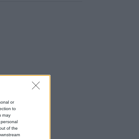
sonal or
ection to
ou may
 personal
out of the
 downstream