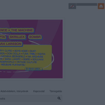
SÜTI BEÁLLÍTÁSOK MÓDOSÍTÁSA
Adatvédelem, irányelvek
Kapcsolat
Támogatás