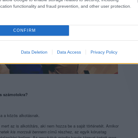
cation functionality and fraud prevention, and other user protection.
CONFIRM
Data Deletion
Data Access
Privacy Policy
is számotokra?
sa a közös alkotásnak.
rt az is alkotótárs, aki nem hozza be a saját történetét. Amikor
énetek kis morzsái bennem
című részhez, az egyik kórustag
talanítási hajlam. Az anyukájuk mindig kevés tárgyat tartott meg,