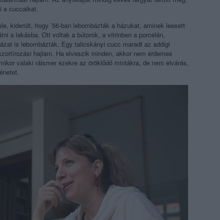
i a cuccaikat.
le, kiderült, hogy ’56-ban lebombázták a házukat, aminek leesett
tni a lakásba. Ott voltak a bútorok, a vitrinben a porcelán,
ázat is lebombázták. Egy talicskányi cucc maradt az addigi
 szortírozási hajlam. Ha elveszik minden, akkor nem érdemes
ikor valaki ráismer ezekre az öröklődő mintákra, de nem elvárás,
énetet.