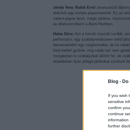
Jónás Vera:
Rubik Ernő
zeneszerzői diploma
alakított egy kortárs poporchestrát. Ez az e
valami popos lenni, mégis játékos, improviza
és ötletszerzőként a
Back-Pack
ben.
Halas Dóra:
Azt a formát visszük tovább, am
performatív, egy szabályrendszeren belül játs
becsavarodott egy csigavonalba, de ha valaki 
köré kellett gyűlnie, míg valaki azt nem gon
mozgásban is szabályokat állított fel, de csak
előadásban ilyen jellegű játékokat szúrtunk b
Blog -
Do 
If you wish 
sensitive in
confirm you
continue se
information 
further disc