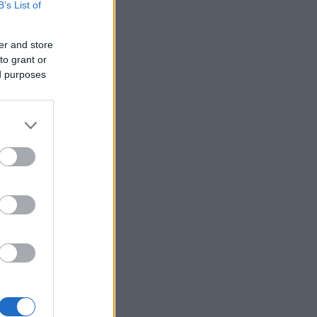
B’s List of
er and store
to grant or
ed purposes