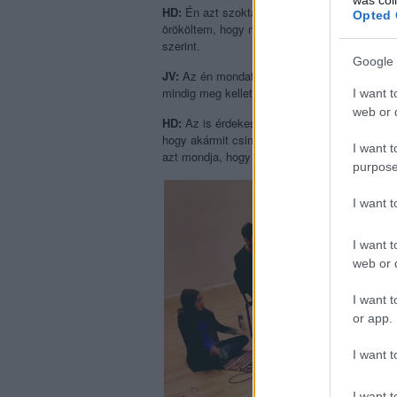
HD:
Én azt szoktam mondani, hogy akármit c
Opted 
örököltem, hogy mindent szinte betegesen r
szerint.
Google 
JV:
Az én mondatom az, hogy akármit csinálo
mindig meg kellett állni velem, hogy megsim
I want t
web or d
HD:
Az is érdekes, mennyire másképp válaszo
hogy akármit csinál, mindig a szenvedélyei ir
I want t
azt mondja, hogy mégis mindig leesik az alm
purpose
I want 
I want t
web or d
I want t
or app.
I want t
I want t