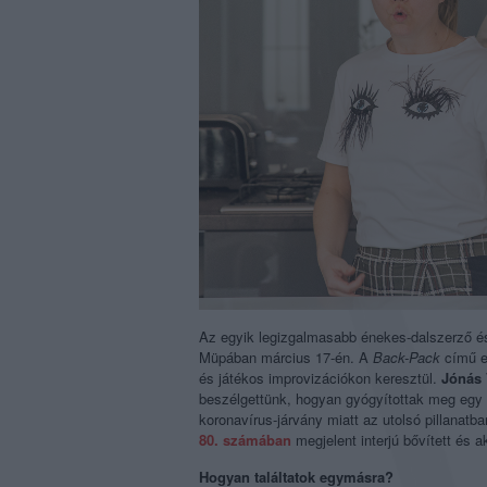
Az egyik legizgalmasabb énekes-dalszerző és
Müpában március 17-én. A
Back-Pack
című es
és játékos improvizációkon keresztül.
Jónás 
beszélgettünk, hogyan gyógyítottak meg egy p
koronavírus-járvány miatt az utolsó pillanatba
80. számában
megjelent interjú bővített és ak
Hogyan találtatok egymásra?