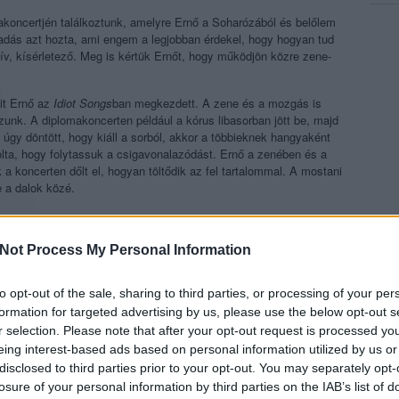
koncertjén találkoztunk, amelyre Ernő a Soharózából és belőlem
lőadás azt hozta, ami engem a legjobban érdekel, hogy hogyan tud
tív, kísérletező. Meg is kértük Ernőt, hogy működjön közre zene-
it Ernő az
Idiot Songs
ban megkezdett. A zene és a mozgás is
zunk. A diplomakoncerten például a kórus libasorban jött be, majd
úgy döntött, hogy kiáll a sorból, akkor a többieknek hangyaként
dolta, hogy folytassuk a csigavonalazódást. Ernő a zenében és a
 a koncerten dőlt el, hogyan töltődik az fel tartalommal. A mostani
e a dalok közé.
Not Process My Personal Information
to opt-out of the sale, sharing to third parties, or processing of your per
formation for targeted advertising by us, please use the below opt-out s
r selection. Please note that after your opt-out request is processed y
eing interest-based ads based on personal information utilized by us or
disclosed to third parties prior to your opt-out. You may separately opt-
losure of your personal information by third parties on the IAB’s list of