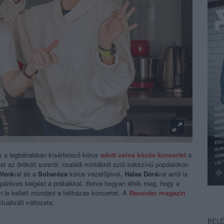
 a legbátrabban kísérletező kórus
adott volna közös koncertet
a
t az örökölt sorsról, családi mintákról szól sokszínű popdalokon
Verá
val és a
Soharóza
kórus vezetőjével,
Halas Dórá
val arról is
áréves kiégést a próbákkal, illetve hogyan élték meg, hogy a
n le kellett mondani a teltházas koncertet. A
Recorder magazin
tualizált változata.
BEL