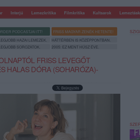
ar
Interjú
Lemezkritika
Filmkritika
Kultsarok
Lemeztásk
SZIG
RDER PODCASTJAI ITT!
FRISS MAGYAR ZENÉK HETENTE!
 LEGJOBB HAZAI LEMEZEK.
HÁTTÉRBEN IS KÖZÉPPONTBAN.
 LEGJOBB SOROZATOK.
2005: EZ MENT HÚSZ ÉVE.
OLNAPTÓL FRISS LEVEGŐT
ÉS HALAS DÓRA (SOHARÓZA)-
SZE