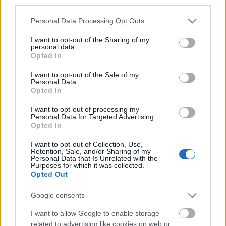
third parties.
Facebook-eseményoldal
Please note that this website/app uses one or more Google
Personal Data Processing Opt Outs
services and may gather and store information including but
not limited to your visit or usage behaviour. You may click to
I want to opt-out of the Sharing of my
personal data.
grant or deny consent to Google and its third-party tags to
Opted In
use your data for below specified purposes in below Google
consent section.
I want to opt-out of the Sale of my
Personal Data.
Opted In
I want to opt-out of processing my
Personal Data for Targeted Advertising.
Opted In
I want to opt-out of Collection, Use,
Retention, Sale, and/or Sharing of my
Personal Data that Is Unrelated with the
Purposes for which it was collected.
Opted Out
Google consents
I want to allow Google to enable storage
related to advertising like cookies on web or