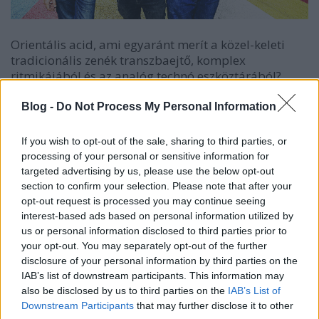
Orientális acid, ami egyaránt merít a közel-keleti
tradicionális zenék transzbaejtő, komplex
ritmikájából és az analóg technó eszköztárából?
Szerintünk nehéz ennél tánctér-kompatibilisebb
elegyet kitalálni, szóval szerencse, hogy a műfaj
Blog -
Do Not Process My Personal Information
legnagyobb mestere pont a hétvégén lép fel
Budapesten!
If you wish to opt-out of the sale, sharing to third parties, or
processing of your personal or sensitive information for
Guido Minisky és Hervé Carvalho projektje úgy
targeted advertising by us, please use the below opt-out
fuzionálja az analóg elektronikára jellemző vasakat
section to confirm your selection. Please note that after your
és a közel-keleti, valamint észak-afrikai tradicionális
opt-out request is processed you may continue seeing
zenét, hogy abból új minőség születik: az
„oriental
interest-based ads based on personal information utilized by
acid”
-ben ott van a techno ridegsége, de az említett
us or personal information disclosed to third parties prior to
térségek zenéjének érzelmi és drámai töltete is.
your opt-out. You may separately opt-out of the further
disclosure of your personal information by third parties on the
IAB’s list of downstream participants. This information may
Időpont:
2020. február 29.; 19:30
also be disclosed by us to third parties on the
IAB’s List of
Downstream Participants
that may further disclose it to other
Helyszín:
Akvárium Klub