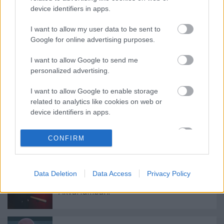
device identifiers in apps.
I want to allow my user data to be sent to
Címkék:
programajánló
koncert
techno
tribal
orientális
Google for online advertising purposes.
akvárium klub
acid arab
I want to allow Google to send me
personalized advertising.
I want to allow Google to enable storage
Ajánlott bejegyzések:
related to analytics like cookies on web or
device identifiers in apps.
Magyarországra jön a Drink The Sea, az
I want to allow Google to enable storage
R.E.M., a Queens of the Stone Age és a
CONFIRM
Screaming Trees tagjainak supergroupja
related to functionality of the website or app.
I want to allow Google to enable storage
Data Deletion
Data Access
Privacy Policy
related to personalization.
Jamie Woon 10 év után újra az
Akváriumban!
I want to allow Google to enable storage
related to security, including authentication
functionality and fraud prevention, and other