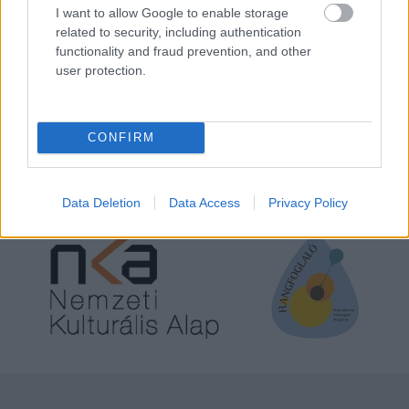
I want to allow Google to enable storage
related to security, including authentication
functionality and fraud prevention, and other
user protection.
Indeed a Facebookon
a zenekar a Bandcampen
CONFIRM
A cikk megjelenését a
Hangfoglaló Program
keretében
a
Nemzeti Kulturális Alap
támogatta.
Data Deletion
Data Access
Privacy Policy