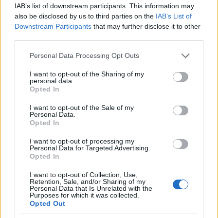
bontják meg a közvetlen közeli zenés jelenetek. Maga a
IAB’s list of downstream participants. This information may
zene is összetett annyira, hogy nem akartuk elvonni
also be disclosed by us to third parties on the
IAB’s List of
erről a figyelmet. Egy elszállós lassú videó, amit lehet
Downstream Participants
that may further disclose it to other
csak úgy „bambulni”, miközben kitekered a hangerőt!
third parties.
A klip készítője
Nyúl Nimród
, akivel immár másodjára
Please note that this website/app uses one or more Google
Personal Data Processing Opt Outs
dolgoztunk együtt. Minden tiszteletünk Nimródé, aki
services and may gather and store information including but
annak ellenére, hogy már az első napon szétfagyott,
not limited to your visit or usage behaviour. You may click to
I want to opt-out of the Sharing of my
personal data.
grant or deny consent to Google and its third-party tags to
egy hétre rá egymaga visszatért a helyszínekre footage-
Opted In
use your data for below specified purposes in below Google
ért, és rendületlenül vagdosott a gép előtt is. Egy igazi
consent section.
istenáldása a srác, nemcsak profi, de mind az öt
I want to opt-out of the Sale of my
Personal Data.
érzékét beleviszi a képbe, a hatodik érzéke pedig talán
Opted In
már közös a bandáéval. Nála alkalmasabb klipest nem
is kívánhatnánk, KÖSZÖNJÜK, NYÚL!!! ”
I want to opt-out of processing my
Personal Data for Targeted Advertising.
Opted In
az Indeedet élőben legközelebb február 28-án,
I want to opt-out of Collection, Use,
péntek este lehet elcsípni a szegedi JATE Klubban
Retention, Sale, and/or Sharing of my
Personal Data that Is Unrelated with the
(
Facebook-esemény
), a fővárosban pedig április
Purposes for which it was collected.
26-án, a Budapest Riff Clubban koncerteznek a
Opted Out
kanadai The Hazytonesszal (
Facebook-esemény
).