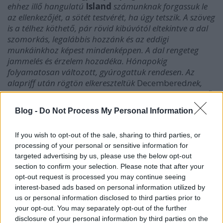
ehhez illő hangulatú
Island
számunknak forgassuk le
az ellenkezőjét, a sötét testvérét, ha úgy tetszik. A szöveg
is a télhez köthető, pár rövid kibúvótól eltekintve a dal
szomorkás, legalábbis hozzánk és az eddigi
munkáinkhoz képest mindenképpen.
A dal rengeteg
jammelés és érzelem hozadéka. Hónapokig
folyamatosan változott, gyúrogattuk rendesen. Az
alapriff után rögtön elkereszteltük
Decembered
nek,
ami egy szójátékkal tükrözi az alaphangulatát. Egy erős
de érzékeny, kimért de sürgető, gyengéd de feszültséggel
Blog -
Do Not Process My Personal Information
teli hangulatábrázolás lett a végeredmény. Hossza
ellenére értelmezhető pillanatképként is, de egy
If you wish to opt-out of the sale, sharing to third parties, or
titokzatosabb, örök érvényű érzésként is. Nem
processing of your personal or sensitive information for
mondunk el benne mindent, a hallgatóra bízzuk, mit
targeted advertising by us, please use the below opt-out
hall és érez ki belőle.
section to confirm your selection. Please note that after your
opt-out request is processed you may continue seeing
A felvételek nagyobbik része Csobánkán a Pilis lábánál,
interest-based ads based on personal information utilized by
a hangszeres részek pedig a budapesti
us or personal information disclosed to third parties prior to
próbatermünkben rögzültek. A koncepció része a
your opt-out. You may separately opt-out of the further
hosszan elnyújtott képek és természeti formák, ezeket
disclosure of your personal information by third parties on the