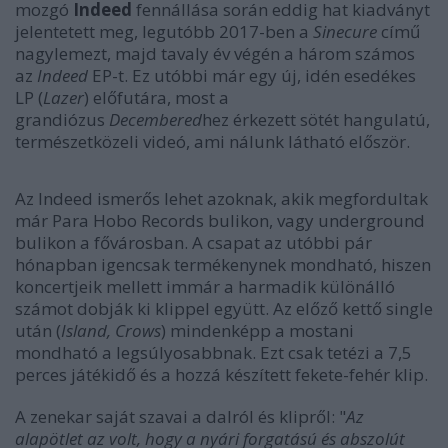
mozgó
Indeed
fennállása során eddig hat kiadványt
jelentetett meg, legutóbb 2017-ben a
Sinecure
című
nagylemezt, majd tavaly év végén a három számos
az
Indeed
EP-t. Ez utóbbi már egy új, idén esedékes
LP (
Lazer
) előfutára, most a
grandiózus
Decembered
hez érkezett sötét hangulatú,
természetközeli videó, ami nálunk látható először.
Az Indeed ismerős lehet azoknak, akik megfordultak
már Para Hobo Records bulikon, vagy underground
bulikon a fővárosban. A csapat az utóbbi pár
hónapban igencsak termékenynek mondható, hiszen
koncertjeik mellett immár a harmadik különálló
számot dobják ki klippel együtt. Az előző kettő single
után (
Island, Crows
) mindenképp a mostani
mondható a legsúlyosabbnak. Ezt csak tetézi a 7,5
perces játékidő és a hozzá készített fekete-fehér klip.
A zenekar saját szavai a dalról és klipről: "
Az
alapötlet az volt, hogy a nyári forgatású és abszolút