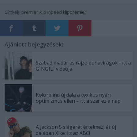
Címkék:
premier
klip
indeed
klippremier
Ajánlott bejegyzések:
Szabad madár és rajzó dunavirágok - itt a
GÏNGÏLÏ videója
Kolorblind új dala a toxikus nyári
optimizmus ellen – itt a szar ez a nap
A Jackson 5 slágerét értelmezi át új
dalában Xike: itt az ABC!