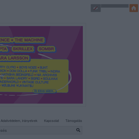
SÜTI BEÁLLÍTÁSOK MÓDOSÍTÁSA
Adatvédelem, irányelvek
Kapcsolat
Támogatás