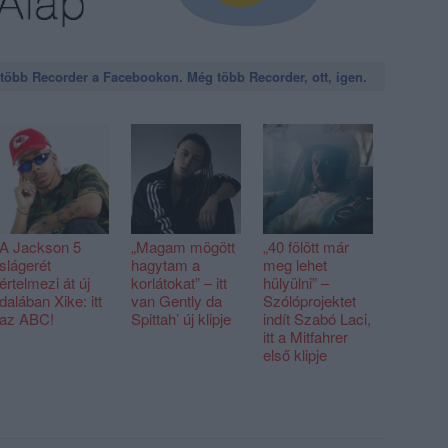
öbb Recorder a Facebookon. Még több Recorder, ott, igen.
A Jackson 5
„Magam mögött
„40 fölött már
slágerét
hagytam a
meg lehet
értelmezi át új
korlátokat” – itt
hülyülni” –
dalában Xike: itt
van Gently da
Szólóprojektet
az ABC!
Spittah’ új klipje
indít Szabó Laci,
itt a Mitfahrer
első klipje