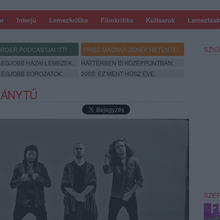
ar
Interjú
Lemezkritika
Filmkritika
Kultsarok
Lemeztásk
SZIG
RDER PODCASTJAI ITT!
FRISS MAGYAR ZENÉK HETENTE!
 LEGJOBB HAZAI LEMEZEK.
HÁTTÉRBEN IS KÖZÉPPONTBAN.
 LEGJOBB SOROZATOK.
2005: EZ MENT HÚSZ ÉVE.
IRÁNYTŰ
SZE