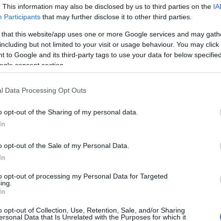
ar nyelvű nagylemezetek, a
Csillagból emberré
. Mennyire
. This information may also be disclosed by us to third parties on the
IA
n a fogadtatása?
Participants
that may further disclose it to other third parties.
dított energia összefüggésében mi csípjük az albumot. A
 that this website/app uses one or more Google services and may gath
nem lettünk világsztárok, mert arról hallottunk volna… :)
including but not limited to your visit or usage behaviour. You may click 
emezzel. Bár én úgy érzem, hogy ez valami új sztorinak a nyitánya
 to Google and its third-party tags to use your data for below specifi
ogle consent section.
detéséről?
l Data Processing Opt Outs
nk és ez, illetve az operatőr, Polonyi András szakértelme és
efelé tekintő klipet szerettünk volna, hiszen a dal is egy belső útról
o opt-out of the Sharing of my personal data.
bb klipforgatásunk. Le a kalappal az alkotók előtt. Mind a helyszín
In
volt a hangulat és ez szerintem a képeken is átjön.
azai zenei palettán?
o opt-out of the Sale of my Personal Data.
In
a, de szeretném, ha hűek tudnánk maradni önmagunkhoz, a Turbo
 függetlenül azt a bizonyos energianyalábot meglovagolva az élő
to opt-out of processing my Personal Data for Targeted
inget, amiből manapság a media felerősödött zajában igen kevés
ing.
In
o opt-out of Collection, Use, Retention, Sale, and/or Sharing
s 27-én az Instant - Fogas Komplexumban?
ersonal Data that Is Unrelated with the Purposes for which it