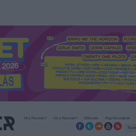
Mi a Recorder?
Hol a Recorder?
Előfizetés
Régi Recorderek