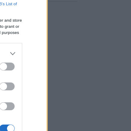
B’s List of
er and store
to grant or
ed purposes