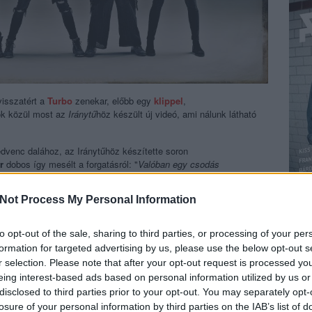
visszatért a
Turbo
zenekar, előbb egy
klippel
,
k közül most az
Iránytű
höz készült új videó, ami nálunk látható
venc dalához, az Iránytűhöz készítette soron
r
dobos így mesélt a forgatásról: "
Valóban egy csodás
Pápától egy kőhajításnyira. Ennek a helyszínnek az energiája és
, mind a kameramanunkat és csapatát, Polonyi Andrisékat. Már-
Not Process My Personal Information
rszágon járnánk, hanem egy eldugott észak-európai tájat idéző
 ridegebb, havasabb tájat vizionáltunk magunk elé, azonban az
épp alakult, cserébe viszony gyönyörű fényeket és
to opt-out of the sale, sharing to third parties, or processing of your per
t megelőző este igazi élmény volt, régi Turbo időket idéző,
formation for targeted advertising by us, please use the below opt-out s
r selection. Please note that after your opt-out request is processed y
eing interest-based ads based on personal information utilized by us or
a zenekar két másik tagjával,
Tanka Balázs
énekessel és
Vigh
disclosed to third parties prior to your opt-out. You may separately opt-
losure of your personal information by third parties on the IAB’s list of
BEL