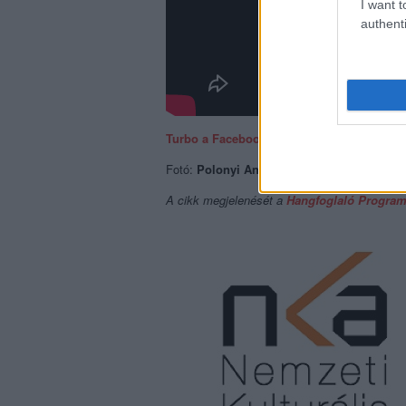
I want t
authenti
Turbo a Facebookon
Fotó:
Polonyi András
A cikk megjelenését a
Hangfoglaló Progra