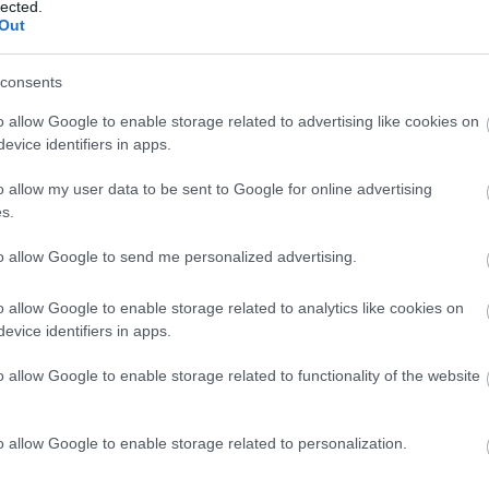
lected.
Out
yag dalainak kibontott verzióira
esz. Ez a mi pályánk, ahol összeadódnak az energiák. Várjuk
consents
o allow Google to enable storage related to advertising like cookies on
helyszínen készültek,
Polonyi András
és
Vigh Dávid
evice identifiers in apps.
legjobb harminc dala közé is bejutottak,
itt lehet nyomon
i koncert
eseményoldala pedig itt található
.
o allow my user data to be sent to Google for online advertising
s.
to allow Google to send me personalized advertising.
o allow Google to enable storage related to analytics like cookies on
evice identifiers in apps.
o allow Google to enable storage related to functionality of the website
o allow Google to enable storage related to personalization.