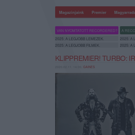
Magazinjaink
Premier
Magyarrad
VAN NYOMTATOTT RECORDERED?
A RECO
2025: A LEGJOBB LEMEZEK.
2025: A
2025: A LEGJOBB FILMEK.
2025: A
KLIPPREMIER! TURBO: 
2020.02.11. 14:00,
GAINES