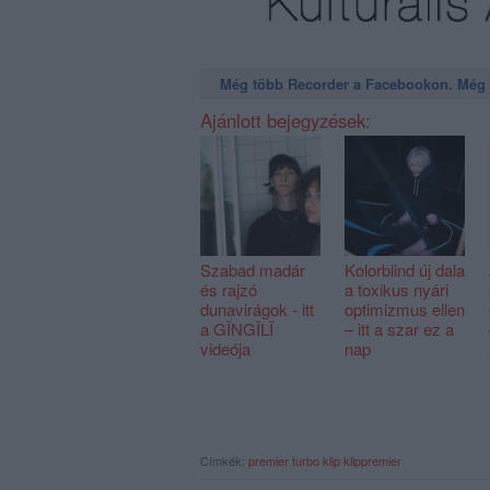
Még több Recorder a Facebookon. Még t
Ajánlott bejegyzések:
Szabad madár
Kolorblind új dala
és rajzó
a toxikus nyári
dunavirágok - itt
optimizmus ellen
a GÏNGÏLÏ
– itt a szar ez a
videója
nap
Címkék:
premier
turbo
klip
klippremier