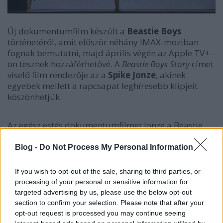
Új dokumentumfilm készült a
Beastie Boys
történetéről, amit először néhány IMAX-moziban
fognak bemutatni, majd április végén az Apple TV+-
on tesznek hozzáférhetővé. A
Beastie Boys Story
címet
viselő film rendezője az a
Spike Jonze
, akinek
egyebek mellett a rapcsapat leghíresebb klipjeit
köszönhetjük.
Az egész estés dokumentumfilmet Jonze a Beastie
Boys két élő tagjával
Mike Diamonddal
és
Adam
Horovitzcal
közösen állította össze, és a
Blog -
Do Not Process My Personal Information
sajtóközlemény szerint az "élő dokumentarista
filmélmény a csapat történetére és hagyatékára
If you wish to opt-out of the sale, sharing to third parties, or
fókuszál", intim, személyes közelségből. A projekt a
processing of your personal or sensitive information for
2018 októberében megjelent, Horovitz és Diamond
targeted advertising by us, please use the below opt-out
által közösen jegyzett
Beastie Boys Book
című, 600
section to confirm your selection. Please note that after your
oldalas memoárból nőtte ki magát, amit színházi
opt-out request is processed you may continue seeing