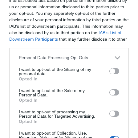
előadássá is adaptáltak, és a film nem sokkal az
Ill
interest-based ads based on personal information utilized by
Communication
című lemez huszonhatodik
us or personal information disclosed to third parties prior to
évfordulója előtt fog megjelenni.
your opt-out. You may separately opt-out of the further
disclosure of your personal information by third parties on the
Spike Jonze és a Beastie Boys kapcsolata régre nyúlik
IAB’s list of downstream participants. This information may
also be disclosed by us to third parties on the
IAB’s List of
vissza, a pályáját deszkás és BMX-es videókkal kezdő
Downstream Participants
that may further disclose it to other
rendező hozta tető alá három olyan szám klipjét is,
third parties.
amely az emlegetett 1994-es lemezen szerepel,
köztük a
Sure Shot
-ét és a
Sabotage
-ét, ez utóbbi
Please note that this website/app uses one or more Google
Personal Data Processing Opt Outs
alighanem a leghíresebb Beastie-videó, melyben
services and may gather and store information including but
MCA, Ad-Rock, Mike D és DJ Hurricane 70-es évekbeli
not limited to your visit or usage behaviour. You may click to
I want to opt-out of the Sharing of my
zsarusorozat-szereplőkként akcióznak. Jonze később
personal data.
grant or deny consent to Google and its third-party tags to
Opted In
klipek mellett nagyjátékfilmeket kezdett rendezni,
use your data for below specified purposes in below Google
köztük
A John Malkovich-menet
et, az
Adaptáció
t,
consent section.
I want to opt-out of the Sale of my
valamint
A nő
t, melynek forgatókönyvéért Oscart is
Personal Data.
Opted In
kapott. Mindeközben közreműködött öt Jackass-film
megírásában, rendezett látványos reklámokat, plusz
I want to opt-out of processing my
még egy klipet a Beastie Boys utolsó lemezéhez, és
Personal Data for Targeted Advertising.
nemsokára gyűjteményes kötet formájában fogják
Opted In
kiadni a zenekarról az évek során lőtt fotóit.
I want to opt-out of Collection, Use,
Retention, Sale, and/or Sharing of my