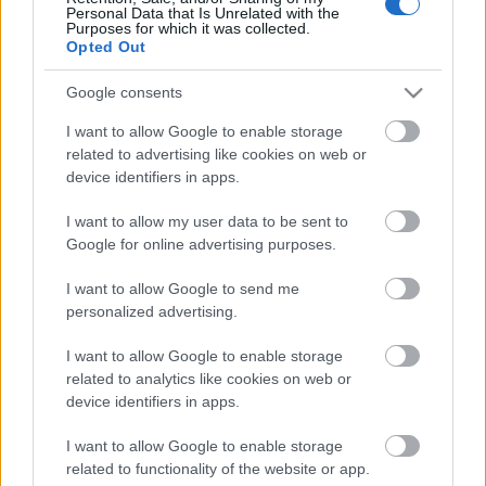
"Sokkal tartozom a Beastie Boysnak" – fogalmazott
Personal Data that Is Unrelated with the
Purposes for which it was collected.
Jonze. – "Egy alkalommal kimentettek egy lángoló
Opted Out
hajóból, máskor meg segítettek csalni a felvételi
vizsgámmal, hogy bekerülhessek a Florida Állami
Google consents
Egyetemre. Nagy megtiszteltetés, hogy újra
összefoghatok velük, és elmesélhetjük a sztorijukat."
I want to allow Google to enable storage
Mike D-ék pedig azt mondták el róla, hogy azon ritka
related to advertising like cookies on web or
barátok közé tartozik, akikkel olyan sokszor
device identifiers in apps.
ebédeltek már együtt, hogy fejből tudják, mit fog
I want to allow my user data to be sent to
rendelni, "és még ha nem is ismerünk egy fogást
Google for online advertising purposes.
sem az étlapon, akkor is talál valamit mindenkinek
az asztalnál, ami ízleni fog." A fényképalbum
I want to allow Google to send me
március 17-én jelenik meg, egy hónappal később
personalized advertising.
pedig már meg is nézhetjük az új
dokumentumfilmet. Addig is itt a
Don't Play No
I want to allow Google to enable storage
Game That I Can't Win
játékfigurás rövidfilmje Spike
related to analytics like cookies on web or
Jonze-tól:
device identifiers in apps.
I want to allow Google to enable storage
related to functionality of the website or app.