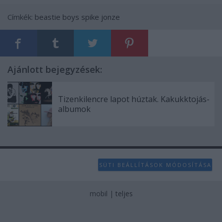
Címkék:
beastie boys
spike jonze
Ajánlott bejegyzések:
Tizenkilencre lapot húztak. Kakukktojás-
albumok
SÜTI BEÁLLÍTÁSOK MÓDOSÍTÁSA
mobil
|
teljes