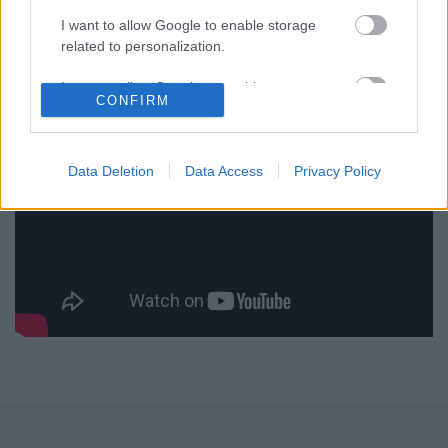
I want to allow Google to enable storage
related to personalization.
I want to allow Google to enable storage
CONFIRM
related to security, including authentication
functionality and fraud prevention, and other
user protection.
Data Deletion
Data Access
Privacy Policy