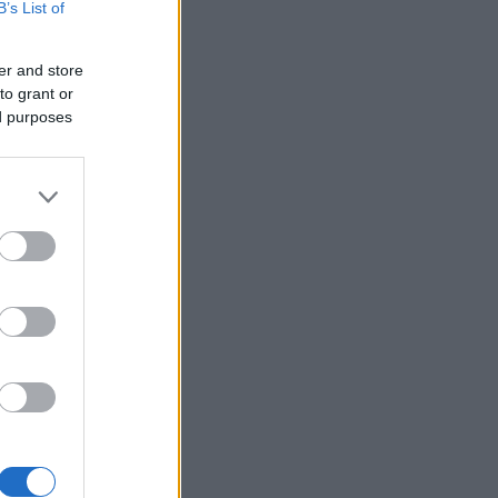
B’s List of
er and store
to grant or
ed purposes