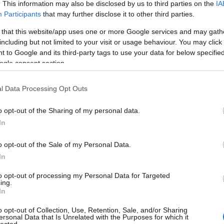
énete –, és 2007-es debütalbumukkal, az
All Hour Cymbal
lal egyből
. This information may also be disclosed by us to third parties on the
IA
 a kritikusok kegyeit. A legjobbkor mutatkoztak be, a 2000-es évek
Participants
that may further disclose it to other third parties.
, a
Vampire
Weekend
, a
Dirty
Projectors
és a
Grizzly
Bear
res számaikkal soroltak be, amit a 2010-es
Odd Blood
lemezzel
 that this website/app uses one or more Google services and may gath
ezt követően, a legutóbbi épp idén,
Erotic Reruns
címmel.
including but not limited to your visit or usage behaviour. You may click 
ég 2010-ben, amikor a fesztivál egyik legjobb koncertjét adták –
 to Google and its third-party tags to use your data for below specifi
pni
Wildert és Keatinget –, másodszor pedig ezen a nyáron. Alább
ogle consent section.
ow-beli szereplésük, melynek során zenélve megjárják a New
l Data Processing Opt Outs
o opt-out of the Sharing of my personal data.
In
o opt-out of the Sale of my Personal Data.
In
to opt-out of processing my Personal Data for Targeted
ing.
In
o opt-out of Collection, Use, Retention, Sale, and/or Sharing
ersonal Data that Is Unrelated with the Purposes for which it
lected.