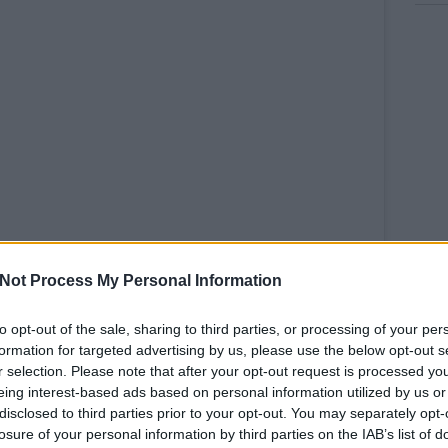
Not Process My Personal Information
to opt-out of the sale, sharing to third parties, or processing of your per
gramon
formation for targeted advertising by us, please use the below opt-out s
r selection. Please note that after your opt-out request is processed y
t bejegyzés
,
Dec 19., 2019, időpont: 12:55 (PST időzóna szerint)
eing interest-based ads based on personal information utilized by us or
disclosed to third parties prior to your opt-out. You may separately opt-
an alakult Brooklynban – a bejegyzés alapján már két évvel
losure of your personal information by third parties on the IAB’s list of