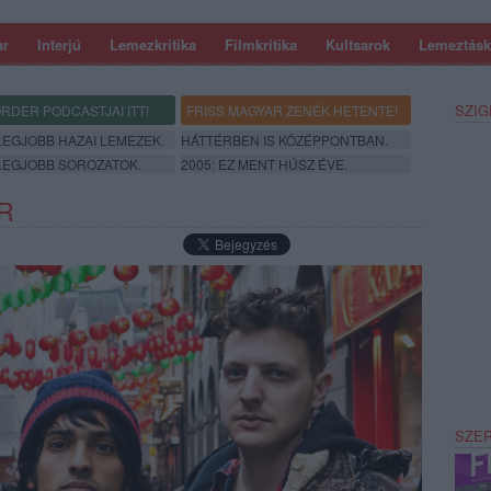
ar
Interjú
Lemezkritika
Filmkritika
Kultsarok
Lemeztásk
SZIG
RDER PODCASTJAI ITT!
FRISS MAGYAR ZENÉK HETENTE!
 LEGJOBB HAZAI LEMEZEK.
HÁTTÉRBEN IS KÖZÉPPONTBAN.
 LEGJOBB SOROZATOK.
2005: EZ MENT HÚSZ ÉVE.
R
SZE