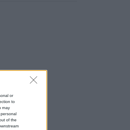
sonal or
ection to
ou may
 personal
out of the
 downstream