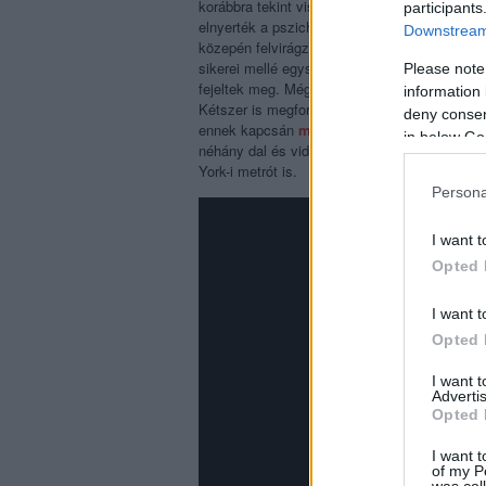
korábbra tekint vissza a Yeasayer eredettört
participants
elnyerték a pszichedelikus artpop rajongói és
Downstream 
közepén felvirágzott a brooklyni indie-szcéna
sikerei mellé egyszerre ötletgazdag és sláge
Please note
fejeltek meg. Még három albumuk jelent meg 
information 
Kétszer is megfordultak a Szigeten, először m
deny consent
ennek kapcsán
mikrofonvégre is tudtuk ka
in below Go
néhány dal és videó, köztük a Take Away Sh
York-i metrót is.
Persona
I want t
Opted 
I want t
Opted 
I want 
Advertis
Opted 
I want t
of my P
was col