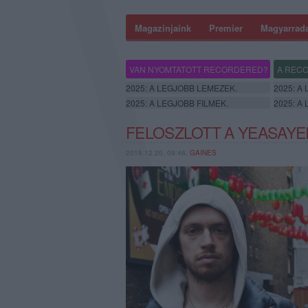
Magazinjaink
Premier
Magyarrad
VAN NYOMTATOTT RECORDERED?
A RECO
2025: A LEGJOBB LEMEZEK.
2025: A
2025: A LEGJOBB FILMEK.
2025: A
FELOSZLOTT A YEASAYE
2019.12.20. 09:46,
GAINES