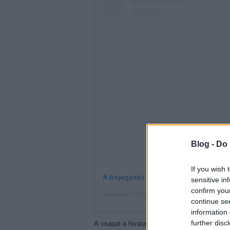
Blog -
Do 
If you wish 
A bejegyzés megtekintése az Insta
sensitive in
confirm you
Yeasayer (@yeasayer) által megosztot
continue se
information 
A csapat a hivatalos források szerint 2006-b
further disc