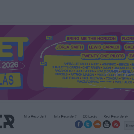
Mi a Recorder?
Hol a Recorder?
Előfizetés
Régi Recorderek