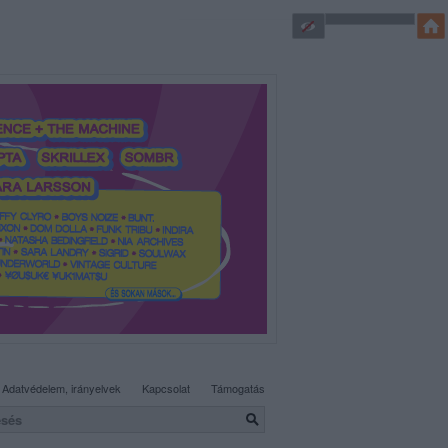
SÜTI BEÁLLÍTÁSOK MÓDOSÍTÁSA
Adatvédelem, irányelvek
Kapcsolat
Támogatás