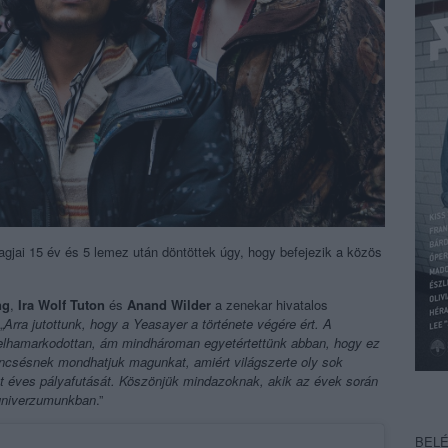
agjai 15 év és 5 lemez után döntöttek úgy, hogy befejezik a közös
ng
,
Ira
Wolf
Tuton
és
Anand
Wilder
a zenekar hivatalos
„
Arra jutottunk, hogy a Yeasayer a története végére ért. A
lhamarkodottan, ám mindhároman egyetértettünk abban, hogy ez
ncsésnek mondhatjuk magunkat, amiért világszerte oly sok
t éves pályafutását. Köszönjük mindazoknak, akik az évek során
 univerzumunkban
.”
BEL