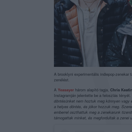
A brooklyni experimentális indiepop-zenekar t
zenélést.
A
Yeasayer
három alapító tagja,
Chris
Keati
Instagramján jelentette be a feloszlás tényét. 
döntésünket nem hoztuk meg könnyen vagy e
a helyes döntés, és jókor hozzuk meg. Szere
emberrel oszthattuk meg a zenekarunk tizenö
támogattak minket, és megfordultak a zenei