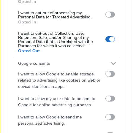
Opted In
nem tartja rendes zenekarnak a Who-t. December 6-
án jelenik meg a legújabb lemezük, nemes
I want to opt-out of processing my
Personal Data for Targeted Advertising.
egyszerűséggel
Who
címmel, amelynek felvételei
Opted In
során Daltrey és Townshend egyetlen percet sem
töltött közösen a stúdióban: külön-külön,
I want to opt-out of Collection, Use,
Retention, Sale, and/or Sharing of my
Londonban és Los Angelesben rögzítették a saját
Personal Data that Is Unrelated with the
részeiket, és a "személyi producereiken" keresztül
Purposes for which it was collected.
Opted Out
kommunikáltak egymással. A cikk bevezető részében
elmondják, hogy amúgy egészen kedvelik egymást,
Google consents
és törődnek a másikkal, hogy aztán rendre
odaszúrjanak egymásnak: Townshend elmeséli,
I want to allow Google to enable storage
hogy néha a színpadon Daltrey ingerülten néz rá,
related to advertising like cookies on web or
"csak mert én is ott vagyok", míg Daltrey-t az
device identifiers in apps.
bosszantja, hogy nem tudja variálni a turnén játszott
számokat, mert Townshend "nem igazán emlékszik a
I want to allow my user data to be sent to
szövegekre és az akkordmenetekre".
Google for online advertising purposes.
I want to allow Google to send me
personalized advertising.