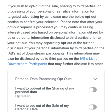
egyszerűséggel válaszolt: "
Ezzel nem fogom
If you wish to opt-out of the sale, sharing to third parties, or
megörvendeztetni a Who-rajongókat, de hála az égnek,
processing of your personal or sensitive information for
hogy már nincsenek köztünk
." Majd bővebben is
targeted advertising by us, please use the below opt-out
kifejtette, mennyire nehéz volt zenélni velük, és csak
section to confirm your selection. Please note that after your
az ő, mármint, Pete Townshend "zenei
opt-out request is processed you may continue seeing
fegyelmezettsége és ritmusgitáros hatékonysága"
interest-based ads based on personal information utilized by
tartotta egyben a legendás együttest. "
John úgy
us or personal information disclosed to third parties prior to
basszusgitározott, mintha Messiaen orgonált volna.
your opt-out. You may separately opt-out of the further
Minden egyes hangjegy, harmónia az egekben járt.
disclosure of your personal information by third parties on the
Miután elhunyt, és először koncerteztem nélküle, és Pino
IAB’s list of downstream participants. This information may
[Palladino] nem játszott ilyesmit a basszusgitáron... hát
also be disclosed by us to third parties on the
IAB’s List of
azt mondtam: "Nahát, végre van melóm
." Ami pedig
Downstream Participants
that may further disclose it to other
Keith Moont, minden dobosok legfenegyerekebbikét
third parties.
illeti, helyette mindig Townshendnek kellett tartania
Please note that this website/app uses one or more Google
az ütemet.
Personal Data Processing Opt Outs
services and may gather and store information including but
not limited to your visit or usage behaviour. You may click to
I want to opt-out of the Sharing of my
MINDEN ELADÓ: ÍME, A WHO KIMAGASLÓ
personal data.
grant or deny consent to Google and its third-party tags to
HATVANAS ÉVEKBELI LEMEZE
Opted In
use your data for below specified purposes in below Google
consent section.
A nagy lélegzetű cikk többi része is tartogat érdekes
I want to opt-out of the Sale of my
Personal Data.
részleteket, például hogy Townshend már jó ideje