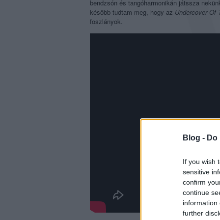
bendzsón és tangóharmonikán játssza nekü
később tudtam meg, hogy az
Undercover Of 
foszlányok.
Blog -
Do 
If you wish 
sensitive in
confirm you
continue se
information 
further disc