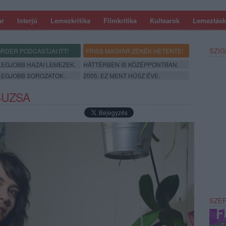
ar
Interjú
Lemezkritika
Filmkritika
Kultsarok
Lemeztásk
SZIG
RDER PODCASTJAI ITT!
FRISS MAGYAR ZENÉK HETENTE!
 LEGJOBB HAZAI LEMEZEK.
HÁTTÉRBEN IS KÖZÉPPONTBAN.
 LEGJOBB SOROZATOK.
2005: EZ MENT HÚSZ ÉVE.
SUZSA
SZE