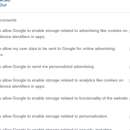
Out
consents
o allow Google to enable storage related to advertising like cookies on
evice identifiers in apps.
o allow my user data to be sent to Google for online advertising
Beck
.
s.
to allow Google to send me personalized advertising.
nak, mondjuk 150 ezren. Amikor senki. Amikor iszonyatosan
 a színpadon. Amikor épp elhagytak. Amikor molesztálnak, és
 hogy összeesel közvetlen előtte. Amikor annyira kész vagy, hogy
o allow Google to enable storage related to analytics like cookies on
 másnap. Amikor közben megy el a hangod. Amikor könyörögsz
evice identifiers in apps.
tána, hogy kifizessenek.
o allow Google to enable storage related to functionality of the website
o allow Google to enable storage related to personalization.
o allow Google to enable storage related to security, including