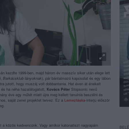
 kezdte 1999-ben, majd három év masszív siker után elege lett
ő
,
Barkácsklub lányoknak
), pár bántalmazó kapcsolat és egy lábon
ra jutott, hogy muszáj volt dobbantania. Hat éven át énekelt
t, és ha néha hazalátogatott,
Kovács Péter
Stopsonic nevű
ány éve egy műtét miatt újra meg kellett tanulnia beszélni és
os, saját zenei projektet tervez.
Ez a
Lemeztáska
-interjú először
eg.
olt a közös kedvencünk. Vagy amikor katonatiszt nagyapám
BEL