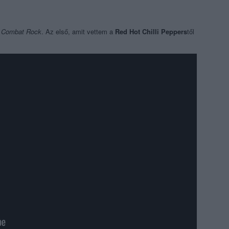
:
Combat Rock
. Az első, amit vettem a
Red Hot Chilli Peppers
től