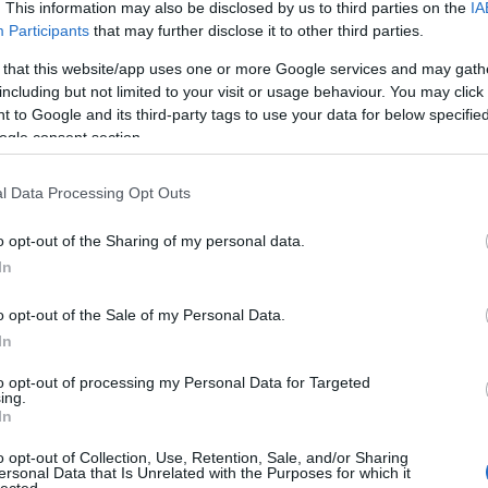
. This information may also be disclosed by us to third parties on the
IA
Participants
that may further disclose it to other third parties.
 loptam,
Kurtis Blow
CD-je volt, egy DJ-pultból. A kantáros
megtervezett bűncselekmény volt.
 that this website/app uses one or more Google services and may gath
including but not limited to your visit or usage behaviour. You may click 
 to Google and its third-party tags to use your data for below specifi
ogle consent section.
 hallgattam a rádiót és megszólalt
Madonna
. Nyolcéves voltam,
tesóm mutatta pár évvel később egy nyaraláson Tiszafüreden,
ngok.
l Data Processing Opt Outs
o opt-out of the Sharing of my personal data.
In
o opt-out of the Sale of my Personal Data.
In
to opt-out of processing my Personal Data for Targeted
ing.
In
o opt-out of Collection, Use, Retention, Sale, and/or Sharing
ersonal Data that Is Unrelated with the Purposes for which it
lected.