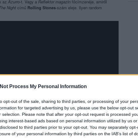
nk az
Azurro
-t. Vagy a
Reflektor magazin
főcímzenéje, amiről
The Night
című
Rolling Stones
-szám eleje. Ilyen random
Not Process My Personal Information
to opt-out of the sale, sharing to third parties, or processing of your per
formation for targeted advertising by us, please use the below opt-out s
r selection. Please note that after your opt-out request is processed y
eing interest-based ads based on personal information utilized by us or
disclosed to third parties prior to your opt-out. You may separately opt-
losure of your personal information by third parties on the IAB’s list of