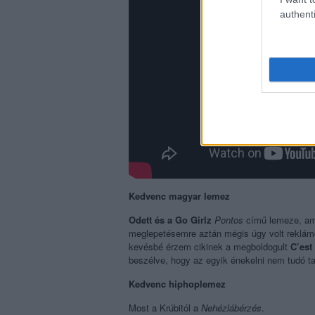
authenti
Kedvenc magyar lemez
Odett és a Go Girlz
Pontos
című lemeze, am
meglepetésemre aztán mégis úgy volt reklámo
kevésbé érzem cikinek a megboldogult
C’est
beszélve, hogy az egyik énekelni nem tudó t
Kedvenc hiphoplemez
Most a Krúbitól a
Nehézlábérzés
.