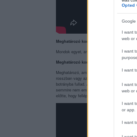
Opted 
Google 
I want t
web or d
Meghatározó koncertélmény nézőként
I want t
Mondok egyet, amiről tudom, hogy az lenne:
purpose
Meghatározó koncertélmény előadóként
I want 
Meghatározó, amikor elképesztően sokan van
rosszban vagy azokkal, akikkel együtt állsz
botrányba fullad. Amikor annyira beteg vagy,
I want t
semmire nem emlékszel, csak a szégyen van
web or d
előtte, hogy felléphess. Amikor könyörögsz u
I want t
or app.
I want t
I want t