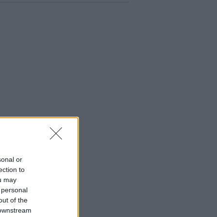
sonal or
ection to
ou may
 personal
out of the
 downstream