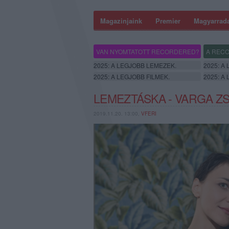
Magazinjaink
Premier
Magyarrad
VAN NYOMTATOTT RECORDERED?
A RECO
2025: A LEGJOBB LEMEZEK.
2025: A
2025: A LEGJOBB FILMEK.
2025: A
LEMEZTÁSKA - VARGA Z
2019.11.20. 13:00,
VFERI