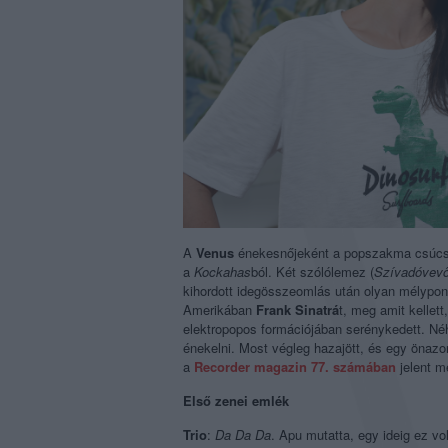
A
Venus
énekesnőjeként a popszakma csúcsán
a
Kockahas
ból. Két szólólemez (
Szívadóvev
kihordott idegösszeomlás után olyan mélypont
Amerikában
Frank Sinatrá
t, meg amit kellet
elektropopos formációjában serénykedett. Néh
énekelni. Most végleg hazajött, és egy önazon
a
Recorder magazin 77. számában
jelent m
Első zenei emlék
Trio
:
Da Da Da
. Apu mutatta, egy ideig ez v