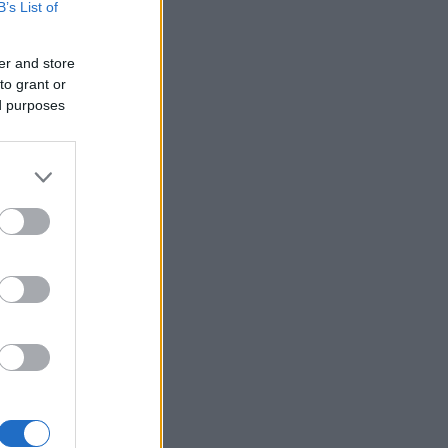
B’s List of
er and store
to grant or
ed purposes