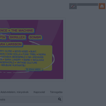
SÜTI BEÁLLÍTÁSOK MÓDOSÍTÁSA
Adatvédelem, irányelvek
Kapcsolat
Támogatás