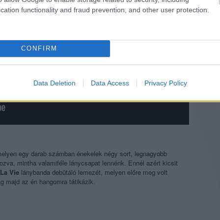
cation functionality and fraud prevention, and other user protection.
CONFIRM
Data Deletion
Data Access
Privacy Policy
elyen egy darab számban énekelek négy sort, legnagyobb
zva, mintha valamiféle lánycsapat lennénk. Ennél azért kicsit
 La Vie
lánybanda debütáló lemezét, melyen előre meg volt
ag majd az én hangomra tátikázik.