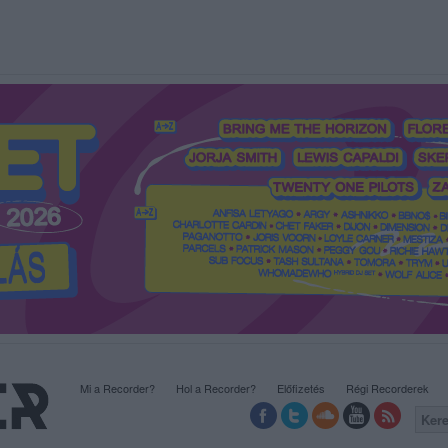
Mi a Recorder?
Hol a Recorder?
Előfizetés
Régi Recorderek