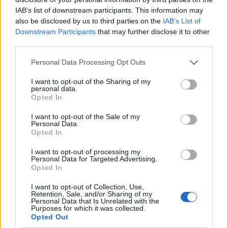
tudom kiélni magam, ha van egy parádés drop és
IAB’s list of downstream participants. This information may
egy jó ének, ami mindenkinek boldogságot ad. A
also be disclosed by us to third parties on the
IAB’s List of
nagyon monoton, nagyon egysíkú dolgokkal nem
Downstream Participants
that may further disclose it to other
tudok azonosulni.
third parties.
Egyike vagy azon kevés magyar DJ-knek, akik
Please note that this website/app uses one or more Google
Personal Data Processing Opt Outs
felléptek a Tomorrowlanden. Milyen emlékeid
services and may gather and store information including but
vannak a fesztiválról?
not limited to your visit or usage behaviour. You may click to
I want to opt-out of the Sharing of my
personal data.
grant or deny consent to Google and its third-party tags to
Opted In
Ami először beugrik, az az, hogy ugyanúgy kezeltek,
use your data for below specified purposes in below Google
mint a legnagyobb neveket. Ugyanúgy vörös
consent section.
I want to opt-out of the Sale of my
szőnyegen mentem be, ugyanúgy kaptam artist
Personal Data.
village kártyát, ugyanannál az asztalnál ültem, ahol
Opted In
Nervo és Martin Garrix. Egy kisebb, vízi helyszínen
I want to opt-out of processing my
zenéltem, pont naplemente volt, körben mentek a
Personal Data for Targeted Advertising.
tűzcsóvák. Nyolc embernek kezdtem el zenélni, de
Opted In
mire végeztem, tele lett a helyszín, hiába voltam
I want to opt-out of Collection, Use,
ugyanabban az idősávban, mint Steve Angello.
Retention, Sale, and/or Sharing of my
Sokan írtak utána, hogy miatta mentek ki, de
Personal Data that Is Unrelated with the
Purposes for which it was collected.
leragadtak nálam.
Opted Out