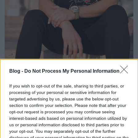
2013-ban jött ki az első, hivatalosan átvett
Blog -
Do Not Process My Personal Information
dalod, az
Orlando
Dawn
. Mesélj az első,
ténylegesen saját szerzeményedről!
If you wish to opt-out of the sale, sharing to third parties, or
processing of your personal or sensitive information for
2014-ben jött ki a
YOLO
, ami a „you only live once”
targeted advertising by us, please use the below opt-out
életérzésre épült. Volt egy elég masszív deep house-
section to confirm your selection. Please note that after your
os becsípődésem akkoriban, de azóta rájöttem, hogy
opt-out request is processed you may continue seeing
ez a stílus kevés ahhoz, hogy megmutassam
interest-based ads based on personal information utilized by
önmagam. Sok stílussal próbálkoztam, de világos
us or personal information disclosed to third parties prior to
lett, hogy alapvetően fesztivál-DJ vagyok: abban
your opt-out. You may separately opt-out of the further
disclosure of your personal information by third parties on the