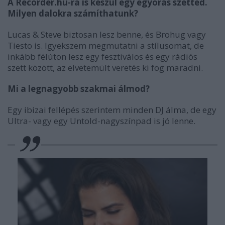
A Recorder
.hu-ra is készül egy egyórás szetted.
Milyen dalokra számíthatunk?
Lucas & Steve biztosan lesz benne, és Brohug vagy
Tiesto is. Igyekszem megmutatni a stílusomat, de
inkább félúton lesz egy fesztiválos és egy rádiós
szett között, az elvetemült veretés ki fog maradni.
Mi a legnagyobb szakmai álm
od?
Egy ibizai fellépés szerintem minden DJ álma, de egy
Ultra- vagy egy Untold-nagyszínpad is jó lenne.