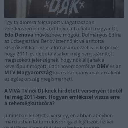
Egy találomra felcsapott világatlaszban
véletlenszerűen kiszúrt folyó áll a fiatal magyar DJ,
Edo Denova
művészneve mögött. Dolmányos Edina
az üzbegisztáni Denov istennőjét választotta
kísérőként karrierje állomásain, ezzel is jelképezve,
hogy 2011-es debütálásakor még nem számított
megszokott jelenségnek, hogy nők álljanak a
keverőpult mögött. Edót novembertől az
OMV
és az
MTV Magyarország
közös kampányának arcaként
az egész ország megismerheti.
A V
IVA TV női DJ-knek hirdetett versenyén tűntél
fel még 2011-ben. Hogyan emlékszel vissza erre
a tehetségkutatóra?
Júniusban lehetett a verseny, én abban az évben
márciusban láttam először igazi lejátszót, fizikai
valójában. Nagyjából óraszámban tudom