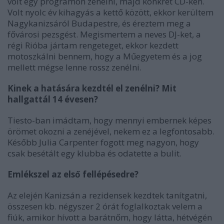
volt egy programon zenélni, majd konkrét CD-ken.
Volt nyolc év kihagyás a kettő között, ekkor kerültem
Nagykanizsáról Budapestre, és éreztem meg a
fővárosi pezsgést. Megismertem a neves DJ-ket, a
régi Rióba jártam rengeteget, ekkor kezdett
motoszkálni bennem, hogy a Műegyetem és a jog
mellett mégse lenne rossz zenélni.
Kinek a hatására kezdtél el zenélni?
Mit
hallgattál 14 évesen?
Tiesto-ban imádtam, hogy mennyi embernek képes
örömet okozni a zenéjével, nekem ez a legfontosabb.
Később Julia Carpenter fogott meg nagyon, hogy
csak besétált egy klubba és odatette a bulit.
Emlékszel az első fellépésedre?
Az elején Kanizsán a rezidensek kezdtek tanítgatni,
összesen kb. négyszer 2 órát foglalkoztak velem a
fiúk, amikor hívott a barátnőm, hogy látta, hétvégén