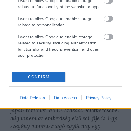
I want to allow Google to enable storage
related to functionality of the website or app.
Az Erik Sumo Band egykori frontembere,
Harcsa Veronika vendégként énekli a
I want to allow Google to enable storage
Princess Of Mount Fuji
című dalt,
related to personalization.
amelyhez egy izgalmas japán legendát
I want to allow Google to enable storage
dolgozott fel. Így mesélt erről a
related to security, including authentication
Recordernek.
functionality and fraud prevention, and other
user protection.
„Ambrus már az alkotómunka legelején
tudta, hogy
Mount Fuji
lesz az album címe.
CONFIRM
Amikor átküldte a dalom zenei vázlatát, a
szövegíráshoz a Fudzsiról kezdtem olvasni,
így bukkantam
Hold hercegnő
legendájára,
Data Deletion
Data Access
Privacy Policy
ami nemcsak a legkorábbi fennmaradt
japán történet, de 10. századi keletkezésével
alighanem az emberiség első sci-fije is. Egy
szegény bambuszvágó egyik nap egy