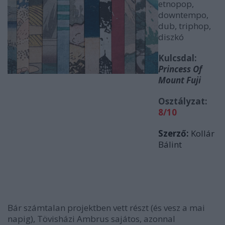
etnopop,
downtempo,
dub, triphop,
diszkó
Kulcsdal:
Princess Of
Mount Fuji
Osztályzat:
8/10
Szerző:
Kollár
Bálint
Bár számtalan projektben vett részt (és vesz a mai
napig), Tövisházi Ambrus sajátos, azonnal