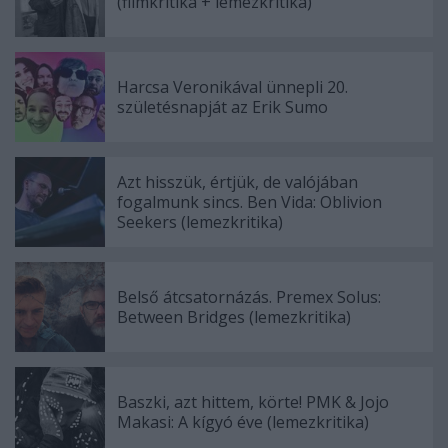
(filmkritika + lemezkritika)
Harcsa Veronikával ünnepli 20.
születésnapját az Erik Sumo
Azt hisszük, értjük, de valójában
fogalmunk sincs. Ben Vida: Oblivion
Seekers (lemezkritika)
Belső átcsatornázás. Premex Solus:
Between Bridges (lemezkritika)
Baszki, azt hittem, körte! PMK & Jojo
Makasi: A kígyó éve (lemezkritika)