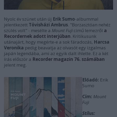
Nyolc év szünet után új
Erik Sumo
-albummal
jelentkezett
Tövisházi Ambrus
. "Borzasztóan nehéz
szülés volt" - mesélte a
Mount Fuji
című lemezről
a
Recordernek adott interjúban
. Kritikusunk
utánajárt, hogy megérte-e a sok fáradozás,
Harcsa
Veronika
pedig beavatja az olvasót egy izgalmas
japán legendába, ami az egyik dalt ihlette. Ez a két
írás először a
Recorder magazin 76. számában
jelent meg.
Előadó:
Erik
Sumo
Cím:
Mount
Fuji
Stílus: