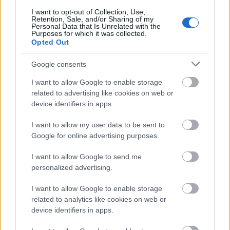
valahogy mégsem az, melankolikus, de ott van
I want to opt-out of Collection, Use,
benne valami száj szélén játszó mosoly.
Retention, Sale, and/or Sharing of my
Personal Data that Is Unrelated with the
Purposes for which it was collected.
Opted Out
Google consents
I want to allow Google to enable storage
related to advertising like cookies on web or
device identifiers in apps.
I want to allow my user data to be sent to
Google for online advertising purposes.
A Hold hercegnő a
Kaguya hercegnő története
I want to allow Google to send me
című 2013-as Ghibli-filmben
personalized advertising.
I want to allow Google to enable storage
related to analytics like cookies on web or
device identifiers in apps.
A FUDZSI-HEGY LEGENDÁJA