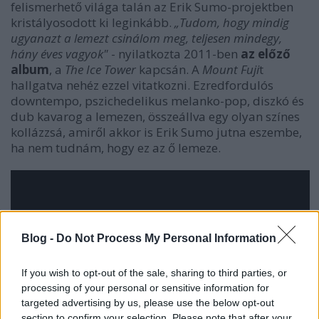
felismerhető világa talán az Erik Sumo-projektben
kristályosodott ki leginkább.
„Tudom, hogy mindig
ugyanazt a lemezt csinálom meg, teljesen mindegy,
hány éves vagyok"
- nyilatkozta 2011-ben
az előző
album
, a
The Ice Tower
kapcsán. A
Mount Fuji
t
hallgatva nehéz ezzel vitatkozni. Ezredfordulós
downtempo, pszichedelikus melanko-pop, diszkó és
dub kavarog a lemezen, összeállva egy olyan színes
kollázzsá, amiről akkor is Erik Sumo jutna eszembe,
ha nem tudnám, hogy ez az ő lemeze.
Blog -
Do Not Process My Personal Information
If you wish to opt-out of the sale, sharing to third parties, or
processing of your personal or sensitive information for
targeted advertising by us, please use the below opt-out
section to confirm your selection. Please note that after your