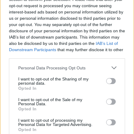
opt-out request is processed you may continue seeing
interest-based ads based on personal information utilized by
us or personal information disclosed to third parties prior to
your opt-out. You may separately opt-out of the further
disclosure of your personal information by third parties on the
IAB’s list of downstream participants. This information may
also be disclosed by us to third parties on the
IAB’s List of
Downstream Participants
that may further disclose it to other
third parties.
Ugyanakkor az elmúlt évek, de főleg a
Liza, a
rókatündér
filmzenéjén
való munka mégsem múlt
Please note that this website/app uses one or more Google
Personal Data Processing Opt Outs
el nyomtalanul: új elemként színezi át a dalokat a
services and may gather and store information including but
távol-keleti dallamvilág és a helyenként felbukkanó
not limited to your visit or usage behaviour. You may click to
I want to opt-out of the Sharing of my
japán szöveg. Néhol pedig még a film bolondosabb,
personal data.
grant or deny consent to Google and its third-party tags to
Opted In
felszabadultabb hangulata is visszaköszön, főleg a
use your data for below specified purposes in below Google
tánczene felé ellépő dalokban (mint a
Running To The
consent section.
I want to opt-out of the Sale of my
Wild
). De talán akkor mondunk el a legtöbbet, ha
Personal Data.
csak annyit írunk, hogy a lemez pont olyan, mint a
Opted In
Kacusika Hokuszai
-sorozatból, a
Fudzsi
I want to opt-out of processing my
harminchat látképé
ből inspirálódó borító: sokszínű,
Personal Data for Targeted Advertising.
mégis egységes, elsőre talán ridegnek ható, de
Opted In