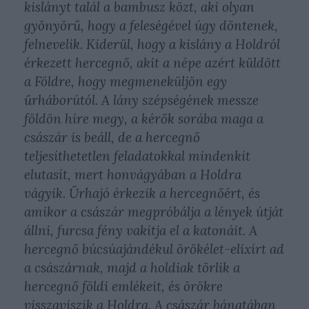
kislányt talál a bambusz közt, aki olyan
gyönyörű, hogy a feleségével úgy döntenek,
felnevelik. Kiderül, hogy a kislány a Holdról
érkezett hercegnő, akit a népe azért küldött
a Földre, hogy megmeneküljön egy
űrháborútól. A lány szépségének messze
földön híre megy, a kérők sorába maga a
császár is beáll, de a hercegnő
teljesíthetetlen feladatokkal mindenkit
elutasít, mert honvágyában a Holdra
vágyik. Űrhajó érkezik a hercegnőért, és
amikor a császár megpróbálja a lények útját
állni, furcsa fény vakítja el a katonáit. A
hercegnő búcsúajándékul örökélet-elixírt ad
a császárnak, majd a holdiak törlik a
hercegnő földi emlékeit, és örökre
visszaviszik a Holdra. A császár bánatában