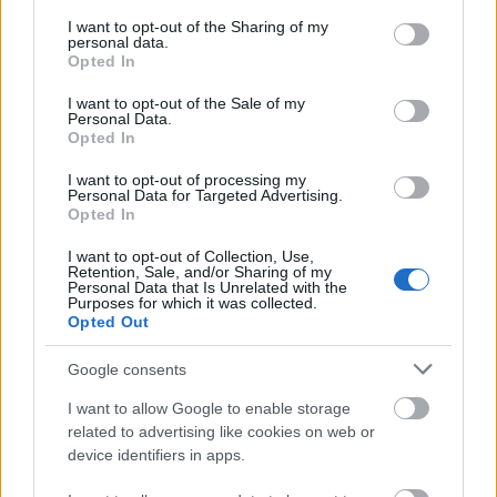
services and may gather and store information including but
feszített tempóban, rövid határidővel lehozták a
not limited to your visit or usage behaviour. You may click to
I want to opt-out of the Sharing of my
personal data.
lehetetlent. Szeretném külön kiemelni Benit, a főszereplő
grant or deny consent to Google and its third-party tags to
Opted In
színészünket, aki felnőtteket megszégyenítő
use your data for below specified purposes in below Google
profizmussal csinálta végig velünk ezt a sokszor
consent section.
I want to opt-out of the Sale of my
repetitív, unalmas, de végig rengeteg energiát
Personal Data.
Opted In
felemésztő munkát."
I want to opt-out of processing my
"A ZENEKAR AZ ELSŐ, MINDEN MÁS
Personal Data for Targeted Advertising.
MÁSODLAGOS" – BARON MANTIS-INTERJÚNK
Opted In
I want to opt-out of Collection, Use,
A videót az
Amorph Media Production
készítette,
Retention, Sale, and/or Sharing of my
ahogy a zenekar korábbi, sötétre hangolt
Personal Data that Is Unrelated with the
Purposes for which it was collected.
atmoszférájú
Mountain
című klipjét is. Az akkori
Opted Out
együttműködés olyannyira bevált, hogy nem volt
kérdés, hogy ezúttal is őket kérjék fel. A csapat a
Google consents
következő rendezői koncepcióval állt a témához: "
A
rendezettség ugyanakkor unalmasnak, a rendszerbe
I want to allow Google to enable storage
való beilleszkedés pedig önmagunk
related to advertising like cookies on web or
device identifiers in apps.
megerőszakolásának tűnhet, így az életünk során újra
és újra felbukkanó kísértések folyamatos döntési helyzet