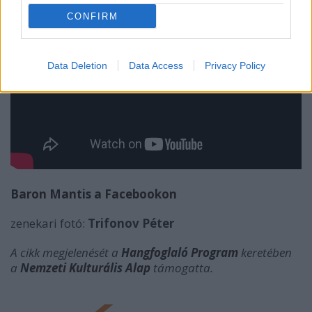
CONFIRM
Data Deletion
Data Access
Privacy Policy
Baron Mantis a Facebookon
zenekari fotó:
Trifonov Péter
A cikk megjelenését a
Hangfoglaló Program
keretében
a
Nemzeti Kulturális Alap
támogatta.