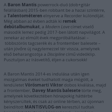
A
Baron Mantis
powerrock-duó (dob+gitár
felállásban) 2015-ben robbant be a hazai színtérre,
a
Talentométeren
elnyerve a Recorder különdíját.
Még abban az évben adták ki
remek
debütalbumukat
, a
Modern Love
címet viselő
második lemez pedig 2017-ben látott napvilágot. A
zenekar az elmúlt évek megpróbáltatásai –
többszörös tagcserék és a frontember balesete –
után jövőre új nagylemezzel tér vissza, amelynek
első beharangozója a
Discipline
című videóklip.
Pusztuljon az írásvetítő, éljen a cukorsokk!
A Baron Mantis 2014-es indulása után igen
mozgalmas éveket tudhatott maga mögött, a
lendületet
Vörösmarti Viktor
dobos kiválása, majd
a frontember,
Davey Mantis balesete
törte meg,
amelynek következtében hónapokig háttérbe
kényszerültek, és csak az online térben, az újonnan
beindított
MANTISVLOG-on
keresztül tudtak