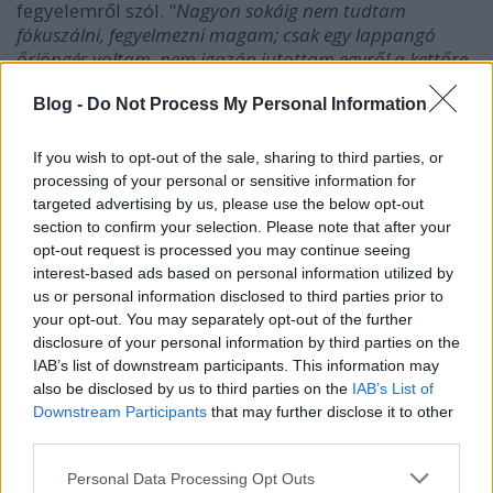
fegyelemről szól. "
Nagyon sokáig nem tudtam
fókuszálni, fegyelmezni magam; csak egy lappangó
őrjöngés voltam, nem igazán jutottam egyről a kettőre
az életemben" –
árulja el Davey. – "
Aztán nagyon
Blog -
Do Not Process My Personal Information
lassan elkezdődött egy évtizede tartó változás, egy
törekvés. Önfegyelemről van itt inkább szó, nem pedig
mások által rám erőltetett elvárások szigorú
If you wish to opt-out of the sale, sharing to third parties, or
betartásáról. Belső erő és nyugalom - a nehéz, unalmas
processing of your personal or sensitive information for
munkák és bukások üdvözlése. Az egész album a
targeted advertising by us, please use the below opt-out
pusztulásból, menekülésből a rendezettség, önfegyelem,
section to confirm your selection. Please note that after your
és minőségibb élet felé tartó útnak egy részét jeleníti
opt-out request is processed you may continue seeing
interest-based ads based on personal information utilized by
meg és az eközben tomboló belső háborút."
us or personal information disclosed to third parties prior to
your opt-out. You may separately opt-out of the further
A klipet Marosi Csaba általános iskolájában
disclosure of your personal information by third parties on the
forgatták egy gyerekszínész főszereplésével.
IAB’s list of downstream participants. This information may
"
Számomra volt egy különleges miliője az egész
also be disclosed by us to third parties on the
IAB’s List of
forgatásnak ezáltal" –
teszi hozzá Csaba. –
"Rettentő
Downstream Participants
that may further disclose it to other
érdekes élmény volt ennyi év után visszamenni az ismert
third parties.
falak, szagok, hangulatok közé, rég elfeledett emlékek
jöttek elő élesen a semmiből. Nagyon szerettem a
Please note that this website/app uses one or more Google
Personal Data Processing Opt Outs
forgatás hangulatát, le a kalappal a stáb előtt, hiszen