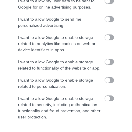
I want to allow my user data to be sent to
elé állítanak minket. Melyik belső hangra hallgassunk? A
Google for online advertising purposes.
videoklip ezt a belső diskurzust mutatja meg meseszerű
szimbolikus képekkel és a szembenállásból fakadó belső
I want to allow Google to send me
feszültségekre helyezi a fókuszt."
personalized advertising.
I want to allow Google to enable storage
a zenekar legközelebb október 31-én, a Robotban
related to analytics like cookies on web or
lép fel, a Halloween-buli
Facebook-eseményoldala
device identifiers in apps.
itt található
I want to allow Google to enable storage
related to functionality of the website or app.
és akkor lássuk a tomboló-felszabadító,
feszültségekkel teli klipet:
I want to allow Google to enable storage
related to personalization.
I want to allow Google to enable storage
related to security, including authentication
functionality and fraud prevention, and other
user protection.