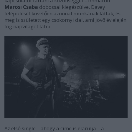
kapcsolatot tartani a közönséggel – immáron
Marosi Csaba
dobossal kiegészülve. Davey
felépülését követően azonnal munkának láttak, és
meg is született egy csokornyi dal, ami jövő év elején
fog napvilágot látni.
Az első single – ahogy a címe is elárulja – a