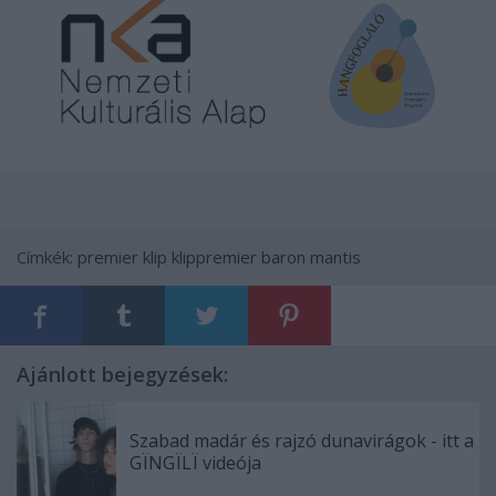
Címkék:
premier
klip
klippremier
baron mantis
Ajánlott bejegyzések:
Szabad madár és rajzó dunavirágok - itt a
GÏNGÏLÏ videója