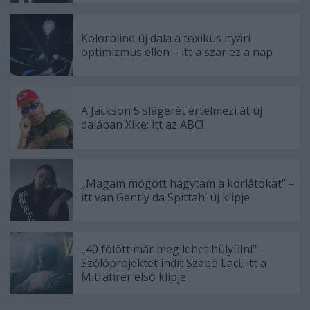
Kolorblind új dala a toxikus nyári
optimizmus ellen – itt a szar ez a nap
A Jackson 5 slágerét értelmezi át új
dalában Xike: itt az ABC!
„Magam mögött hagytam a korlátokat” –
itt van Gently da Spittah’ új klipje
„40 fölött már meg lehet hülyülni” –
Szólóprojektet indít Szabó Laci, itt a
Mitfahrer első klipje