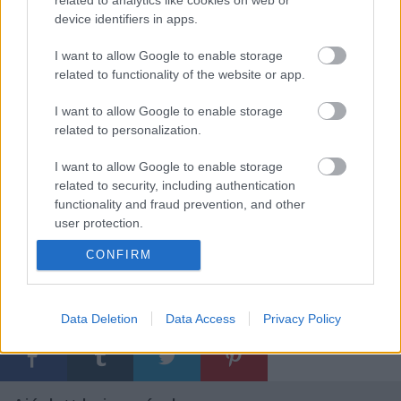
related to analytics like cookies on web or
device identifiers in apps.
A cikk megjelenését a
Hangfoglaló Program
keretében
a
Nemzeti Kulturális Alap
támogatta.
I want to allow Google to enable storage
related to functionality of the website or app.
I want to allow Google to enable storage
related to personalization.
I want to allow Google to enable storage
related to security, including authentication
functionality and fraud prevention, and other
user protection.
CONFIRM
Címkék:
premier
klip
klippremier
maneuver maneuver
Data Deletion
Data Access
Privacy Policy