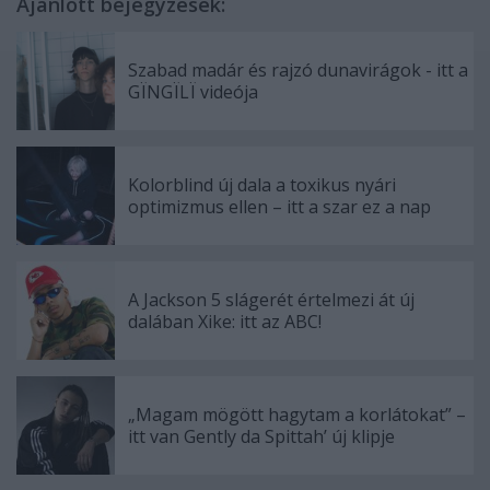
Ajánlott bejegyzések:
Szabad madár és rajzó dunavirágok - itt a
GÏNGÏLÏ videója
Kolorblind új dala a toxikus nyári
optimizmus ellen – itt a szar ez a nap
A Jackson 5 slágerét értelmezi át új
dalában Xike: itt az ABC!
„Magam mögött hagytam a korlátokat” –
itt van Gently da Spittah’ új klipje