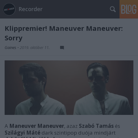
Recorder
Klippremier! Maneuver Maneuver:
Sorry
Gaines
•
2019. október 11.
A
Maneuver Maneuver
, azaz
Szabó Tamás
és
Szilágyi Máté
dark szintipop duója mindjárt