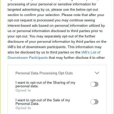
inspirálódtunk. A megvalósítás
Galgóczi Németh
processing of your personal or sensitive information for
Kristófot
(aki a klip operatőre is volt) dicséri. Emellett
targeted advertising by us, please use the below opt-out
sokat köszönhetünk a táncoslányoknak, akiknek
section to confirm your selection. Please note that after your
baromi nehéz dolguk volt. A számot a felvételhez
opt-out request is processed you may continue seeing
kétszeres tempóra gyorsítottuk fel, így erre a verzióra
interest-based ads based on personal information utilized by
kellett egy koreográfiát létrehozniuk, úgy, hogy aztán
us or personal information disclosed to third parties prior to
az eredeti sebességre való visszalassításkor is esztétikus
your opt-out. You may separately opt-out of the further
maradjon az egész. Nekik külön köszönjük a
disclosure of your personal information by third parties on the
munkájukat! A forgatásnak több feszült pillanata volt,
IAB’s list of downstream participants. This information may
de leginkább a tűzkörös zárójelenet volt az, ahol
also be disclosed by us to third parties on the
IAB’s List of
nagyon pontosnak kellett lenni. Féltünk, hogy elfogy a
Downstream Participants
that may further disclose it to other
third parties.
gyújtóanyag, hogy végig ég-e, és hogy fellángol a lányok
hosszú ruhája. Szerencsére végül nem lett baj a
Please note that this website/app uses one or more Google
Personal Data Processing Opt Outs
dologból és senki nem égett se be, se le, se fel. Ennek
services and may gather and store information including but
köszönhetően most meg is tudjuk mutatni a
not limited to your visit or usage behaviour. You may click to
I want to opt-out of the Sharing of my
végeredményt.
”
personal data.
grant or deny consent to Google and its third-party tags to
Opted In
use your data for below specified purposes in below Google
consent section.
I want to opt-out of the Sale of my
ne is szaporítsuk tovább a szót, lássuk a
Sorry
Personal Data.
klipjét:
Opted In