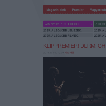
Magazinjaink
Premier
Magyarrad
VAN NYOMTATOTT RECORDERED?
A RECO
2025: A LEGJOBB LEMEZEK.
2025: A
2025: A LEGJOBB FILMEK.
2025: A
KLIPPREMIER! DLRM: C
2019.10.01. 12:00,
GAINES