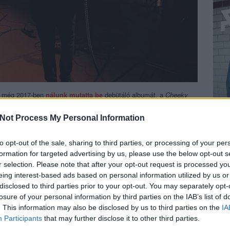
még 2017-ben
nálunk mutatta be
debütáló albumát, a
Cheeky
szervezéséről is
meséltek nekünk
. Idén év elején új albummal
ekintenek: stúdiózós klippel megtámogatott daluk, a
Chew Me
egy
Not Process My Personal Information
gy késő éjszakáig húzódó jam session alatt született a csapat
to opt-out of the sale, sharing to third parties, or processing of your per
dolog pikantériája, hogy nem a saját posztjainkon voltunk, amikor
formation for targeted advertising by us, please use the below opt-out s
a saját hangszereinken folytattuk, és kb. aznap össze is állt az
r selection. Please note that after your opt-out request is processed y
usztusban került sor, szintén rendhagyó módon, a DLRM ugyanis
eing interest-based ads based on personal information utilized by us or
, nem pedig sávonként, ahogy azelőtt szokták. „
Ehhez kell persze
disclosed to third parties prior to your opt-out. You may separately opt-
ág egyik legnívósabb stúdiójáig mentünk, a Pannonia nagytermében
losure of your personal information by third parties on the IAB’s list of
reléssel ezúttal is jó barátunkat,
Nóniusz Gábort
bíztuk meg, aki
. This information may also be disclosed by us to third parties on the
IA
szerűen ellátta.”
Az egyben feljátszás a szám hangzását is
Participants
that may further disclose it to other third parties.
 a lehető legőszintébb megörökítése volt a cél
”.
BEL