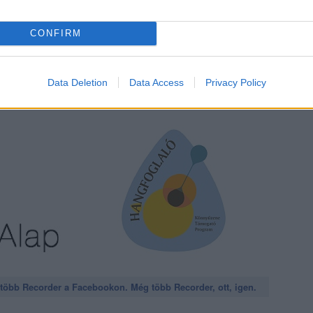
CONFIRM
m
keretében a
Nemzeti Kulturális Alap
támogatta.
Data Deletion
Data Access
Privacy Policy
öbb Recorder a Facebookon. Még több Recorder, ott, igen.