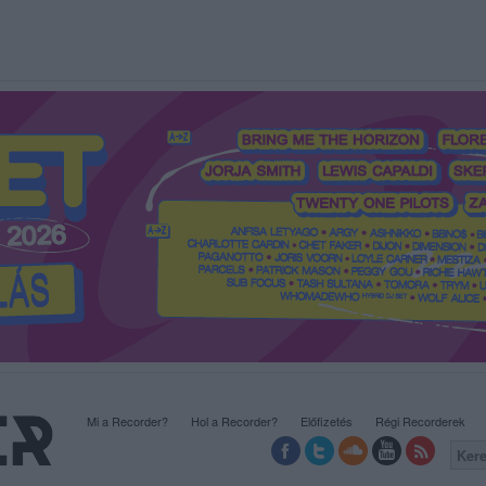
Mi a Recorder?
Hol a Recorder?
Előfizetés
Régi Recorderek