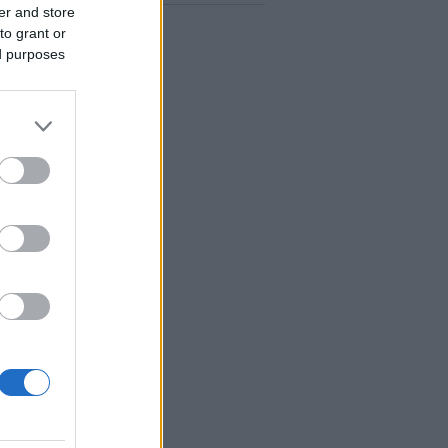
er and store
to grant or
ed purposes