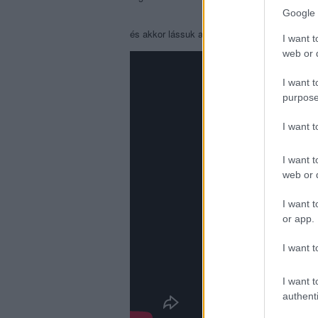
Google 
és akkor lássuk a
Chew Me
-t:
I want t
web or d
I want t
purpose
I want 
I want t
web or d
I want t
or app.
I want t
I want t
authenti