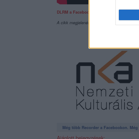
DLRM a Facebookon
A cikk megjelenését a
Hangfoglaló Progra
Még több Recorder a Facebookon. Még t
Ajánlott bejegyzések: