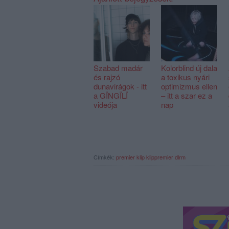
Szabad madár
Kolorblind új dala
és rajzó
a toxikus nyári
dunavirágok - itt
optimizmus ellen
a GÏNGÏLÏ
– itt a szar ez a
videója
nap
Címkék:
premier
klip
klippremier
dlrm