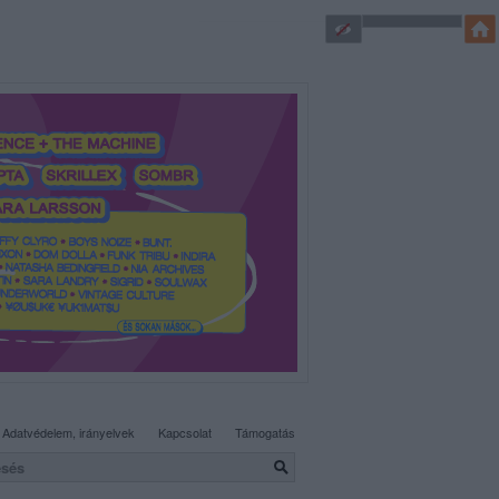
SÜTI BEÁLLÍTÁSOK MÓDOSÍTÁSA
Adatvédelem, irányelvek
Kapcsolat
Támogatás