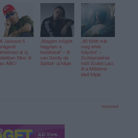
A Jackson 5
„Magam mögött
„40 fölött már
slágerét
hagytam a
meg lehet
értelmezi át új
korlátokat” – itt
hülyülni” –
dalában Xike: itt
van Gently da
Szólóprojektet
az ABC!
Spittah’ új klipje
indít Szabó Laci,
itt a Mitfahrer
első klipje
komment