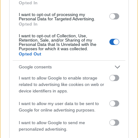
Opted In
folyamatos körforgás, hiszen nagyon nehezen tudjuk
beismerni hibáinkat, bűneinket. Ezt igyekeztünk a
I want to opt-out of processing my
klipben is megjeleníteni, melyben segítségünkre volt
Personal Data for Targeted Advertising.
Császár Robi
(TRI-ANGLE) barátunk, akinek a
Opted In
rendezést is köszönhetjük.
I want to opt-out of Collection, Use,
Retention, Sale, and/or Sharing of my
Personal Data that Is Unrelated with the
5. Minden más
Purposes for which it was collected.
A
Minden más
volt az első dal ami megszületett a
Opted Out
Békétlen
című lemezre. Kicsit vicces, hogy ez lett a dal
címe, hiszen minden változott az elmúlt egy évben
Google consents
körülöttünk. A változások egyrészről jók, de sajnos
I want to allow Google to enable storage
nem csak jó dolgok történtek velünk. Pont az egyik
related to advertising like cookies on web or
ilyen változás ihlette ennek a dalnak a szövegét,
device identifiers in apps.
amely tulajdonképpen erőt adott nekünk, hogy
megéri folytatni még akkor is, ha nem úgy érezzük
I want to allow my user data to be sent to
az adott helyzetben. Reméljük nektek is erőt ad, ha
Google for online advertising purposes.
hasonló helyzetbe kerültök.
I want to allow Google to send me
6. Interlude
personalized advertising.
Az
Ez maradt
dal előfutára, a közösen átélt dolgokra