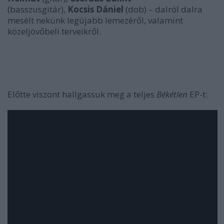
(basszusgitár),
Kocsis Dániel
(dob) – dalról dalra
mesélt nekünk legújabb lemezéről, valamint
közeljövőbeli terveikről.
Előtte viszont hallgassuk meg a teljes
Békétlen
EP-t: