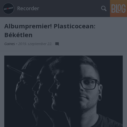
Recorder
Albumpremier! Plasticocean:
Békétlen
Gaines
•
2019. szeptember 22.