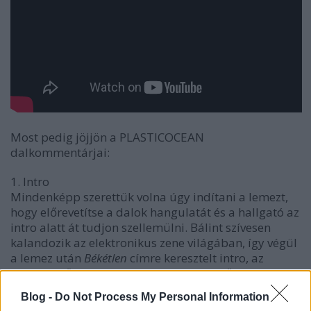
Most pedig jöjjön a PLASTICOCEAN
dalkommentárjai:
1. Intro
Mindenképp szerettük volna úgy indítani a lemezt,
hogy előrevetítse a dalok hangulatát és a hallgató az
intro alatt át tudjon szellemülni. Bálint szívesen
kalandozik az elektronikus zene világában, így végül
a lemez után
Békétlen
címre keresztelt intro, az
Ellopott idő
dalunk dobtémájával és az ő szintijeivel,
hangzásaival jött létre.
Blog -
Do Not Process My Personal Information