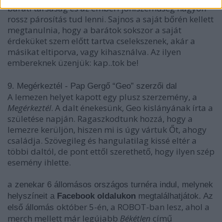
baráti társaság és az emberi jóhiszeműség nagyon
rossz párosítás tud lenni. Sajnos a saját bőrén kellett
megtanulnia, hogy a barátok sokszor a saját
érdeküket szem előtt tartva cselekszenek, akár a
másikat eltiporva, vagy kihasználva. Az ilyen
embereknek üzenjük: kap..tok be!
9. Megérkeztél - Pap Gergő “Geo” szerzői dal
A lemezen helyet kapott egy plusz szerzemény, a
Megérkeztél
. A dalt énekesünk, Geo kislányának írta a
születése napján. Ragaszkodtunk hozzá, hogy a
lemezre kerüljön, hiszen mi is úgy vártuk Őt, ahogy
családja. Szövegileg és hangulatilag kissé eltér a
többi daltól, de pont ettől szerethető, hogy ilyen szép
esemény ihlette.
a
zenekar 6 állomásos országos turnéra indul, melynek
helyszíneit a
Facebook oldalukon
megtalálhatjátok. Az
október 5-én, a ROBOT-ban lesz, ahol a
első állomás
merch mellett már legújabb
Békétlen
című