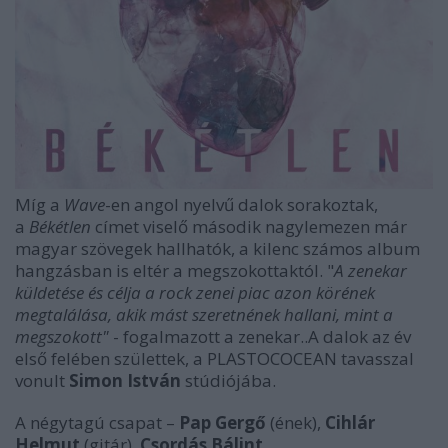
Míg a
Wave
-en angol nyelvű dalok sorakoztak,
a
Békétlen
címet viselő második nagylemezen már
magyar szövegek hallhatók, a kilenc számos album
hangzásban is eltér a megszokottaktól. "
A zenekar
küldetése és célja a rock zenei piac azon körének
megtalálása, akik mást szeretnének hallani, mint a
megszokott"
- fogalmazott a zenekar..A dalok az év
első felében születtek, a PLASTOCOCEAN tavasszal
vonult
Simon István
stúdiójába.
A négytagú csapat –
Pap Gergő
(ének),
Cihlár
Helmut
(gitár),
Csordás Bálint