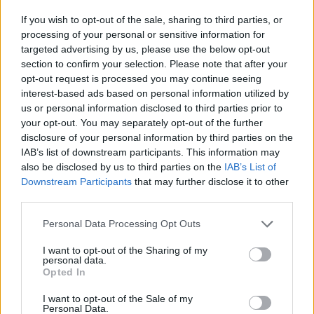
2. Ellopott idő
If you wish to opt-out of the sale, sharing to third parties, or
A lemez nyitódala az
Ellopott idő
, amely egy belső
processing of your personal or sensitive information for
szorongást mutat be, életünk egyik
targeted advertising by us, please use the below opt-out
mozgatórugójáról, az időről. A szöveg szerkezete egy
section to confirm your selection. Please note that after your
párbeszéden alapszik, az ember lelke és gondolatai
opt-out request is processed you may continue seeing
között. Hangulata ezért kissé borongós, de
interest-based ads based on personal information utilized by
szerintünk könnyen tud mindenki azonosulni a
us or personal information disclosed to third parties prior to
témával.
your opt-out. You may separately opt-out of the further
disclosure of your personal information by third parties on the
3. Árnyék
IAB’s list of downstream participants. This information may
Az
Árnyék
című szerzemény reflektál az emberek
also be disclosed by us to third parties on the
IAB’s List of
mindennapos küzdelmeire, a munkájával,
Downstream Participants
that may further disclose it to other
karrierjével kapcsolatban. Egy-egy kudarc akkora
third parties.
törést tud okozni, hogy már arra gondol, ez nem a
Please note that this website/app uses one or more Google
Personal Data Processing Opt Outs
valóság és egy álomban él.
services and may gather and store information including but
not limited to your visit or usage behaviour. You may click to
I want to opt-out of the Sharing of my
4. Tarts ki
personal data.
grant or deny consent to Google and its third-party tags to
Opted In
A lemez beharangozó dala a
Tarts ki
, már július 15-én
use your data for below specified purposes in below Google
klippel karöltve.
megjelent itt a Recorderen
egy video
consent section.
I want to opt-out of the Sale of my
A dal menekülésről szól önmagunk elől, ami egy
Personal Data.