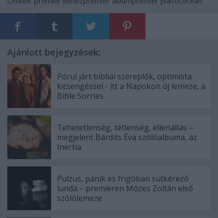
Címkék:
premier
lemezpremier
albumpremier
plasticocean
Ajánlott bejegyzések:
Pórul járt bibliai szereplők, optimista
kicsengéssel - itt a Napokon új lemeze, a
Bible Sorries
Tehetetlenség, tétlenség, ellenállás –
megjelent Bárdits Éva szólóalbuma, az
Inertia
Pulzus, pánik és frigóban sütkérező
lunda – premieren Mózes Zoltán első
szólólemeze