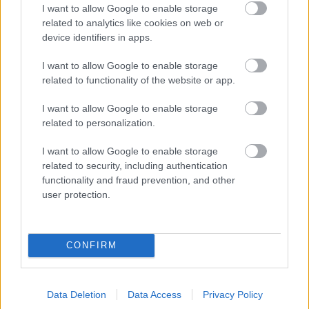
I want to allow Google to enable storage
emlékeztet minket, és arra, hogy van olyan ember, aki
related to analytics like cookies on web or
nem véletlenül nem része életünknek. Hiába
device identifiers in apps.
igyekszünk pozitív energiákkal ellensúlyozni a
sérelmeket, a hiú ábrándokat félre kell tenni és örökre
I want to allow Google to enable storage
elbúcsúzni a másiktól.
A részlet
Madách Imre
Az
related to functionality of the website or app.
ember tragédiája
című művéből hangzik el, ezúton is
köszönjük
Nagy Csaba
barátunknak a közreműködést.
I want to allow Google to enable storage
related to personalization.
7. Ez maradt
Egy olyan felszínes érdekemberi kapcsolatról szól,
I want to allow Google to enable storage
ahol az egyik fél lelki terrorban tartja a másikat és a
related to security, including authentication
“barátságával” zsarolja. A refrénben hallhatjátok,
functionality and fraud prevention, and other
user protection.
milyen “fegyverekkel” próbál lelkiismeretfurdalást
okozni az ilyen ember. A dal különlegessége, hogy
Helmut is mikrofont ragadt a felvételen és rappel két
verzében is.
CONFIRM
8. Eltűnsz végre
Az
Eltűnsz végre
énekesünk, Geo egy nehéz
Data Deletion
Data Access
Privacy Policy
időszakának eseményeit dolgozta fel. Egy rossz