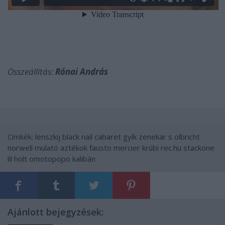
Összeállítás:
Rónai András
Címkék:
lenszkij
black nail cabaret
gyík zenekar
s olbricht
norwell
mulató aztékok
fausto mercier
krúbi
rec.hu
stackone
lil holt
omotopopo
kalibán
Ajánlott bejegyzések: