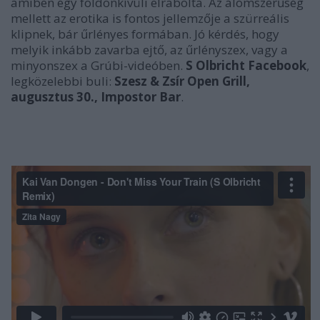
amiben egy földönkívüli elrabolta. Az álomszerűség
mellett az erotika is fontos jellemzője a szürreális
klipnek, bár űrlényes formában. Jó kérdés, hogy
melyik inkább zavarba ejtő, az űrlényszex, vagy a
minyonszex a Grúbi-videóben.
S Olbricht Facebook
,
legközelebbi buli:
Szesz & Zsír Open Grill,
augusztus 30., Impostor Bar
.