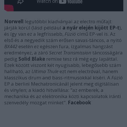
Norwell
legutóbbi kiadványai az electro műfajt
járják körül (lásd például
a nyár elején kijött EP-t
),
és így van ez a legfrissebb,
Fúzió
című EP-vel is. Az
első és a negyedik szám erősen savas-táncos, a nyitó
BX442
esetén ez egészen fura, izgalmas hangzást
eredményez, a záró
Secret Transmission
táncosságára
pedig
Solid Blake
remixe tesz rá még egy lapáttal.
Ezek között viszont két nyugisabb, lebegősebb szám
hallható, az
Ultima Thule
ezt nem electróval, hanem
klasszikus drum and bass-ritmusokkal kíséri. A
Fúzió
EP a berlini Mechatronicánál jelent meg digitálisan
és vinylen; a kiadó hitvallása: "az emberek, a
mechanika és az elektronika közti kapcsolatok iránti
szenvedély mozgat minket".
Facebook