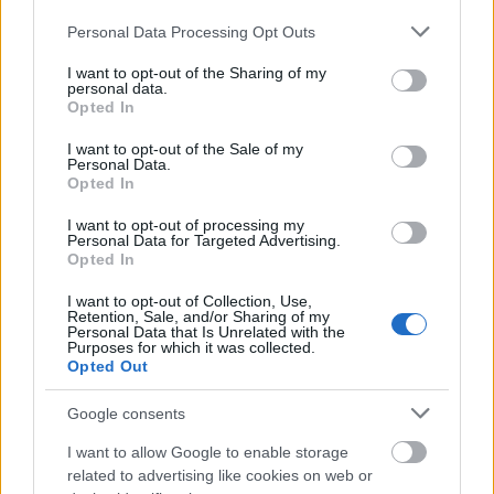
Please note that this website/app uses one or more Google
Personal Data Processing Opt Outs
services and may gather and store information including but
not limited to your visit or usage behaviour. You may click to
I want to opt-out of the Sharing of my
personal data.
grant or deny consent to Google and its third-party tags to
Opted In
use your data for below specified purposes in below Google
consent section.
I want to opt-out of the Sale of my
Personal Data.
Opted In
I want to opt-out of processing my
Personal Data for Targeted Advertising.
Opted In
Grúbi
is egy új előadó, de nem véletlen a hasonlóság
I want to opt-out of Collection, Use,
Krúbi
nevével, hiszen az ő ikertestvére. Kacskaringós,
Retention, Sale, and/or Sharing of my
csalódásokkal teli útját a popsztárság felé egy
Personal Data that Is Unrelated with the
Purposes for which it was collected.
háromrészes videósorozat mutatja be, híres
Opted Out
vendégekkel és váratlan fordulatokkal. Alább a
harmadik rész,
az első itt van
,
a második itt
.
Google consents
Megjelent továbbá Grúbi első és egyben utolsó
száma, az
xD
című emo-rap, nagyon szomorú, bár az
I want to allow Google to enable storage
is elhangzik benne, hogy "XD / tudod ez csak irónia,
related to advertising like cookies on web or