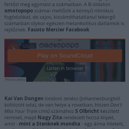
fertőzi meg egymást a számaiban. A B oldalon
omotopopo
számai mellőzik a könnyű ritmikus
fogódzókat, de zajos, kiszámíthatatlanul tekergő
számaiban olykor egészen melankolikus dallamok is
rejtőznek.
Fausto Mercier Facebook
Kai Van Dongen
londoni zenész (Johannesburgból
költözött oda), de van helye a rovatban, hiszen
Don't
Miss Your Train
című számához
S Olbricht
készített
remixet, majd
Nagy Zita
rendezett hozzá klipet,
amit -
mint a Stenknek mondta
- egy álma ihletett,