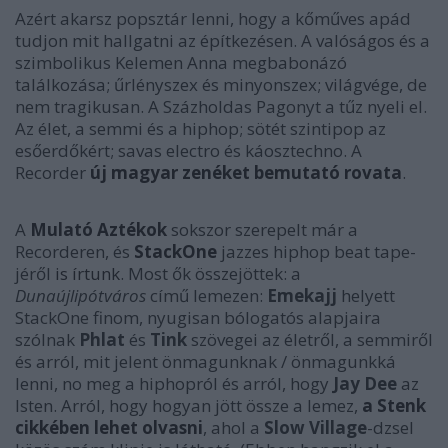
Azért akarsz popsztár lenni, hogy a kőműves apád
tudjon mit hallgatni az építkezésen. A valóságos és a
szimbolikus Kelemen Anna megbabonázó
találkozása; űrlényszex és minyonszex; világvége, de
nem tragikusan. A Százholdas Pagonyt a tűz nyeli el.
Az élet, a semmi és a hiphop; sötét szintipop az
esőerdőkért; savas electro és káosztechno. A
Recorder
új magyar zenéket bemutató rovata
.
A
Mulató Aztékok
sokszor szerepelt már a
Recorderen, és
StackOne
jazzes hiphop beat tape-
jéről
is írtunk
. Most ők összejöttek: a
Dunaújlipótváros
című lemezen:
Emekajj
helyett
StackOne finom, nyugisan bólogatós alapjaira
szólnak
Phlat
és
Tink
szövegei az életről, a semmiről
és arról, mit jelent önmagunknak / önmagunkká
lenni, no meg a hiphopról és arról, hogy
Jay Dee
az
Isten. Arról, hogy hogyan jött össze a lemez,
a Stenk
cikkében lehet olvasni
, ahol a
Slow Village
-dzsel