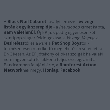
A
Black Nail Cabaret
tavalyi lemeze -
év végi
listánk egyik szereplője
- a
Pseudopop
címet kapta,
nem véletlenül
. Új EP-jük pedig egyenesen két
szintipop-sláger feldolgozása: a
Voyage, Voyage
a
Desireless
től és a
Rent
a
Pet Shop Boys
tól -
természetesen mindkettő meglehetősen sötét lett a
BNC kezén. Az EP jótékony célokat szolgál: ha valaki
nem ingyen tölti le, akkor a teljes összeg, amit a
Bandcampen felajánl érte, a
Rainforest Action
Network
nek megy.
Honlap
,
Facebook
.