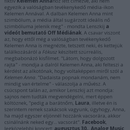
fiktív
Kelemen Anná
hoz lett címezve, aki nem
egyezik a valóságban tevékenykedő média-ikon
Kelemen Annával. A dalban Kelemen Anna mint
szimbólum, a média által sugárzott ideális nő
szimbóluma jelenik meg" - mondta Lenszkij
a
videót bemutató Off Médiának
. A csavar viszont
az, hogy ettől még a valóságban tevékenykedő
Kelemen Anna is megnézte, tetszett neki, és kettejük
találkozásáról a
Fókusz
készített szürreális,
megbabonázó kisfilmet. "Látom, hogy dolgozott
rajta" - mondja a dalról Kelemen Anna, aki felteszi a
kérdést az alkotónak, hogy voltaképpen miről szól a
Kelemen Anna
. "Dadaista popnak mondanám, nem
mindig van értelme" - válaszolja a művész. A
csúcspont talán az, amikor Lenszkij azt mondja:
sajnos nem tudták megvendégelni, mert éppen
költöznek, "pedig a barátnőm,
Laura
, illetve én is
szerintem remek szakácsok vagyunk, úgyhogy, Anna,
ha majd egyszer eljönnél hozzánk vacsorára, akkor
csinálnánk neked egy... vacsorát".
Facebook
,
legközelebbi koncert:
augusztus 30., Analog Music