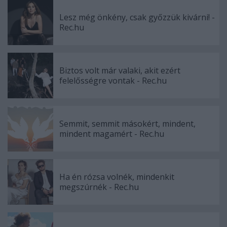
Lesz még önkény, csak győzzük kivárni! -
Rec.hu
Biztos volt már valaki, akit ezért
felelősségre vontak - Rec.hu
Semmit, semmit másokért, mindent,
mindent magamért - Rec.hu
Ha én rózsa volnék, mindenkit
megszúrnék - Rec.hu