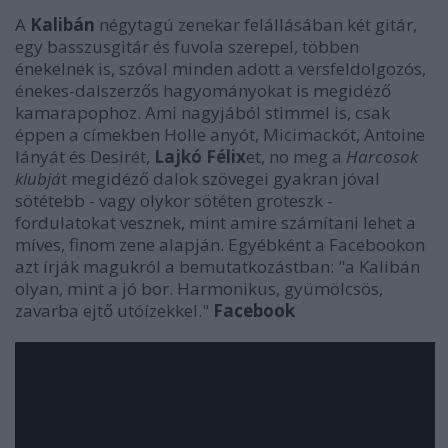
A
Kalibán
négytagú zenekar felállásában két gitár,
egy basszusgitár és fuvola szerepel, többen
énekelnek is, szóval minden adott a versfeldolgozós,
énekes-dalszerzős hagyományokat is megidéző
kamarapophoz. Ami nagyjából stimmel is, csak
éppen a címekben Holle anyót, Micimackót, Antoine
lányát és Desirét,
Lajkó Félix
et, no meg a
Harcosok
klubjá
t megidéző dalok szövegei gyakran jóval
sötétebb - vagy olykor sötéten groteszk -
fordulatokat vesznek, mint amire számítani lehet a
míves, finom zene alapján. Egyébként a Facebookon
azt írják magukról a bemutatkozástban: "a Kalibán
olyan, mint a jó bor. Harmonikus, gyümölcsös,
zavarba ejtő utóízekkel."
Facebook