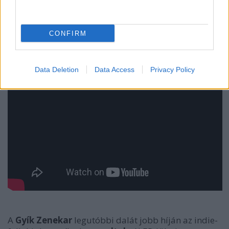
CONFIRM
Data Deletion
Data Access
Privacy Policy
A
Gyík Zenekar
legutóbbi dalát jobb híján az indie-