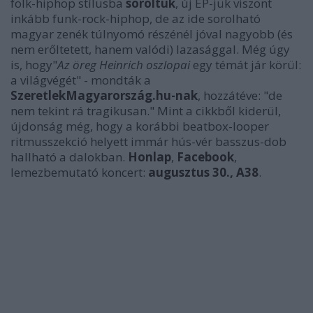
folk-hiphop stílusba
soroltuk
, új EP-jük viszont
inkább funk-rock-hiphop, de az ide sorolható
magyar zenék túlnyomó részénél jóval nagyobb (és
nem erőltetett, hanem valódi) lazasággal. Még úgy
is, hogy"
Az öreg Heinrich oszlopai
egy témát jár körül:
a világvégét" - mondták a
SzeretlekMagyarország.hu-nak
, hozzátéve: "de
nem tekint rá tragikusan." Mint a cikkből kiderül,
újdonság még, hogy a korábbi beatbox-looper
ritmusszekció helyett immár hús-vér basszus-dob
hallható a dalokban.
Honlap
,
Facebook
,
lemezbemutató koncert:
augusztus 30., A38
.