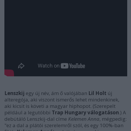
Lenszkij
egy új név, ám ő valójában
Lil Holt
új
alteregója, aki viszont ismerős lehet mindenkinek,
aki kicsit is követi a magyar hiphopot. (Szerepelt
például a legutóbbi
Trap Hungary válogatáson
.) A
debütáló Lenszkij-dal címe
Kelemen Anna
, mégpedig:
"ez a dal a plátói szerelemről szól, és egy 100%-ban