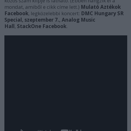
közös szám klipje is látható. (Ebben hangzik el a
mondat, amiből e cikk címe lett.)
Mulató Aztékok
Facebook
, legközelebbi koncert:
DMC Hungary SR
Special, szeptember 7., Analog Music
Hall
,
StackOne Facebook
.