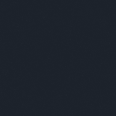
a
Profül
Podcast
Programok
ET-SZTORIK #4: TANKCSAPDA
REZZ MAGADNAK RECORDER MAGAZINT!