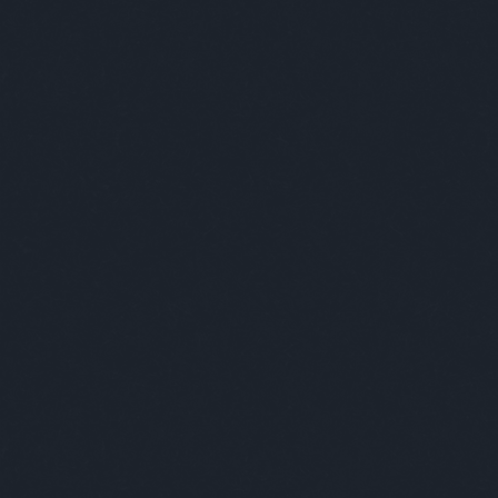
Magazinjaink
Premier
Magyarrad
VAN NYOMTATOTT RECORDERED?
A RECO
2025: A LEGJOBB LEMEZEK.
2025: A
2025: A LEGJOBB FILMEK.
2025: A
18+ JÓL FIGYELJ, OTT E
2019.08.16. 18:59,
GAINES