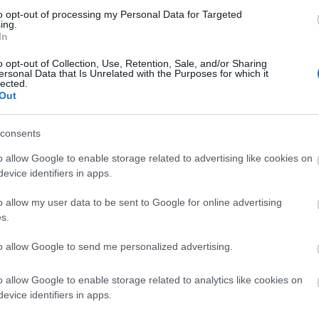
to opt-out of processing my Personal Data for Targeted
ing.
In
Felnőtt tartalom!
o opt-out of Collection, Use, Retention, Sale, and/or Sharing
ersonal Data that Is Unrelated with the Purposes for which it
lected.
Out
ELMÚLTAM 18 ÉVES, BELÉPEK
MÉG NEM VAGYOK 18 ÉVES
consents
o allow Google to enable storage related to advertising like cookies on
más is használja ezt a gépet
evice identifiers in apps.
Ha felnőtt vagy, és szeretnéd, hogy az ilyen tartalmakhoz
o allow my user data to be sent to Google for online advertising
kiskorú ne férhessen hozzá, használj
szűrőprogramot
.
s.
A belépéssel elfogadod a
felnőtt tartalmakat közvetítő
to allow Google to send me personalized advertising.
blogok megtekintési szabályait
is.
o allow Google to enable storage related to analytics like cookies on
evice identifiers in apps.