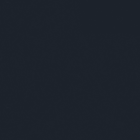
Még több Recorder a Facebookon. Még t
Ajánlott bejegyzések: