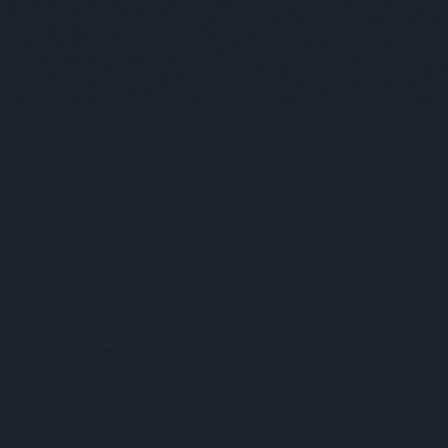
öbb Recorder a Facebookon. Még több Recorder, ott, igen.