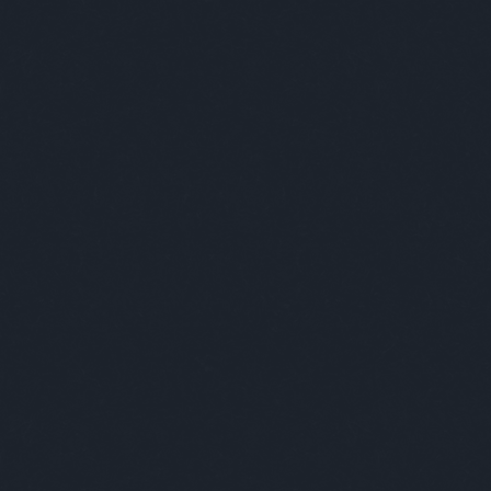
SÜTI BEÁLLÍTÁSOK MÓDOSÍTÁSA
Adatvédelem, irányelvek
Kapcsolat
Támogatás