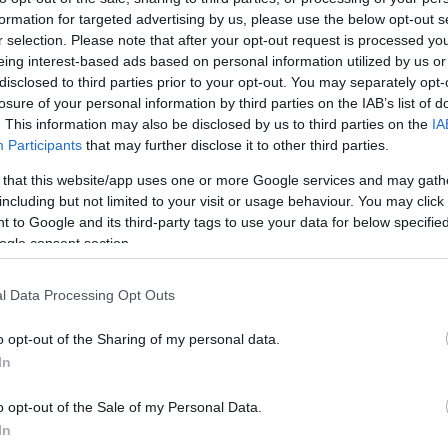
formation for targeted advertising by us, please use the below opt-out s
r selection. Please note that after your opt-out request is processed y
eing interest-based ads based on personal information utilized by us or
disclosed to third parties prior to your opt-out. You may separately opt-
losure of your personal information by third parties on the IAB’s list of
. This information may also be disclosed by us to third parties on the
IA
Participants
that may further disclose it to other third parties.
 that this website/app uses one or more Google services and may gath
including but not limited to your visit or usage behaviour. You may click 
 to Google and its third-party tags to use your data for below specifi
ogle consent section.
l Data Processing Opt Outs
o opt-out of the Sharing of my personal data.
In
o opt-out of the Sale of my Personal Data.
űszerrel értelmezhető az új klip:
In