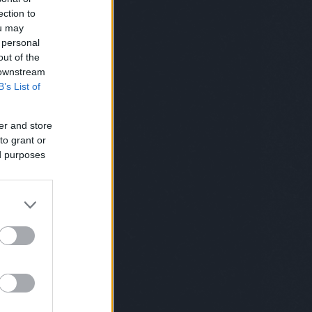
ection to
ou may
 personal
out of the
 downstream
B’s List of
er and store
to grant or
ed purposes