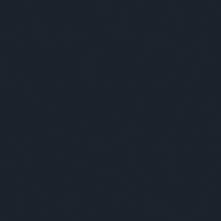
ar
Interjú
Lemezkritika
Filmkritika
Kultsarok
Lemeztásk
SZIG
RDER PODCASTJAI ITT!
FRISS MAGYAR ZENÉK HETENTE!
 LEGJOBB HAZAI LEMEZEK.
HÁTTÉRBEN IS KÖZÉPPONTBAN.
 LEGJOBB SOROZATOK.
2005: EZ MENT HÚSZ ÉVE.
GY MELL!
SZE