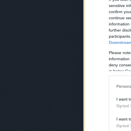
sensitive in
confirm you
continue se
information 
further disc
participants
Downstream 
Please note
information 
deny consent
in below Go
Persona
I want t
Opted 
I want t
és a három előzmény, bár ezek nélkül is könny
Opted 