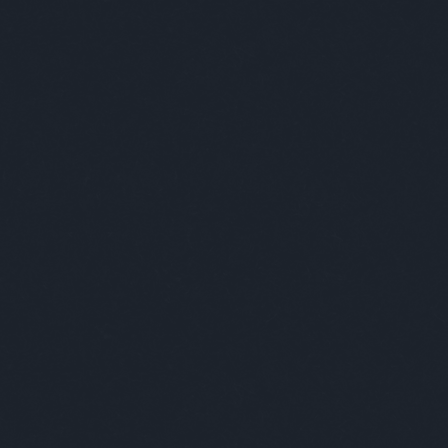
Mi a Recorder?
Hol a Recorder?
Előfizetés
Régi Recorderek