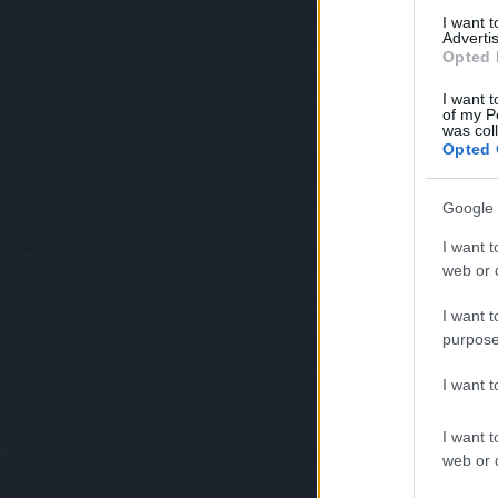
I want 
Advertis
Opted 
I want t
of my P
was col
Opted 
Google 
I want t
web or d
I want t
purpose
I want 
I want t
web or d