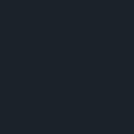
Ő fejlesztette ki
Szabad madár
a mai hiphop
és rajzó
anyanyelvét –
dunavirágok - itt
Future: The Real
a GÏNGÏLÏ
Me
videója
Címkék:
future
korhatáros
18+