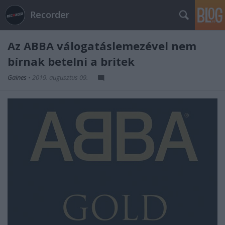
Recorder
Az ABBA válogatáslemezével nem
bírnak betelni a britek
Gaines
•
2019. augusztus 09.