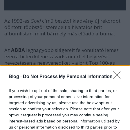
Az 1992-es
Gold
című besztof kiadvány új rekordot
döntött, többször szerepelt a hivatalos brit
albumlistán, mint bármely más előadó albuma.
Az
ABBA
legnagyobb slágereit felvonultató lemez
ezen a héten kilencszázadszor ért el helyezést –
nevezetesen a negyvenediket – a brit Top 100-as
albumlistán. Írjuk le számmal is: 900 hét. Ezzel
beelőzte
Bob Marley
-t (
Legends
, 888 hét), a
Blog -
Do Not Process My Personal Information
Fleetwood Macet
(
Rumours
, 795 hét), valamint a
Pink Floydot
(
Dark Side Of The Moon
, 534). A
Gold
If you wish to opt-out of the sale, sharing to third parties, or
annak idején a toplista élén nyitott, ezt követően
processing of your personal or sensitive information for
még hétszer volt listavezető, például a
Mamma Mia!
targeted advertising by us, please use the below opt-out
2008-as mozibemutatóját követően is; 61
section to confirm your selection. Please note that after your
alkalommal fért be a top 10-be, például a
Mamma
opt-out request is processed you may continue seeing
Mia! Sose hagyjuk abba
2018-as mozibemutatóját
interest-based ads based on personal information utilized by
követően. Az elmúlt két évben pedig egyszer sem
us or personal information disclosed to third parties prior to