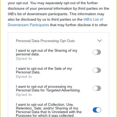
esett ki a legjobb százból;
most épp
a 32. helyről
your opt-out. You may separately opt-out of the further
csúszott le a negyvenedikre. Az albumlista
disclosure of your personal information by third parties on the
összesítésébe természetesen a cédé- és
IAB’s list of downstream participants. This information may
vinyleladások mellett a digitális letöltéseket és a
also be disclosed by us to third parties on the
IAB’s List of
streamet is beleszámítják.
Downstream Participants
that may further disclose it to other
third parties.
AZ ABBA BÚCSÚZÓ STÚDIÓLEMEZÉRŐL ITT
Please note that this website/app uses one or more Google
Personal Data Processing Opt Outs
EMLÉKEZTÜNK MEG
services and may gather and store information including but
not limited to your visit or usage behaviour. You may click to
I want to opt-out of the Sharing of my
A szigetországi rekordhoz képest Amerikában
personal data.
grant or deny consent to Google and its third-party tags to
messze le van maradva az élbolytól a
Gold
, ott
Opted In
use your data for below specified purposes in below Google
mindössze 155 hetet töltött a Billboard 200
consent section.
I want to opt-out of the Sale of my
albumlistán, és tavaly nyáron jutott a legfeljebb (a
Personal Data.
25. helyig). A 900-as lélektani határt az amerikai
Opted In
albumlistán a
Dark Side Of THe Moon
tudta csak
I want to opt-out of processing my
átlépni (943 héttel), valamelyest lemaradva, de még
Personal Data for Targeted Advertising.
mindig előkelő helyen ugyancsak a Bob Marley And
Opted In
The Wailers-féle válogatáslemez áll mögötte (585
hét), nem panaszkodhat továbbá a
Journey
, a
I want to opt-out of Collection, Use,
Retention, Sale, and/or Sharing of my
Metallica
, a
Guns
N’
Roses
,
Eminem
, a
Nirvana
és
Personal Data that Is Unrelated with the
Purposes for which it was collected.
Adele
sem, mind 400 hétnél többször képviseltették