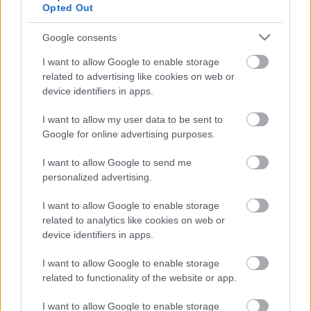
Opted Out
magukat egy adott lemezükkel a Billboard 200-on.
Google consents
A ZENEKAR A MÚLT, A SVÉD CSAJPOP A JELEN
I want to allow Google to enable storage
Érdekesség, hogy az ABBA más előadóknak is
related to advertising like cookies on web or
szerencsét hozott a Billboardon: a második
Mamma
device identifiers in apps.
Miá
!-ban feltűnő
Cher
tavaly kiadott ABBA-
feldolgozáslemeze, a
Dancing Queen
a sztár egyik
I want to allow my user data to be sent to
legsikeresebb szólóalbuma volt,
harmadik helyen
Google for online advertising purposes.
nyitott
(ennél feljebb egy lemeze sem került az
amerikai albumlistán, a 2013-as
Closer To The Truth
I want to allow Google to send me
volt még bronzérmes), és a sztár legjobb első heti
personalized advertising.
eladásait produkálta. A
Gold
pedig, hogy
I want to allow Google to enable storage
visszatérjünk rá, az ABBA legkelendőbb lemeze
related to analytics like cookies on web or
mindmáig.
device identifiers in apps.
I want to allow Google to enable storage
related to functionality of the website or app.
I want to allow Google to enable storage