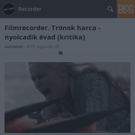
Recorder
Filmrecorder. Trónok harca -
nyolcadik évad (kritika)
soostamas
•
2019. augusztus 08.