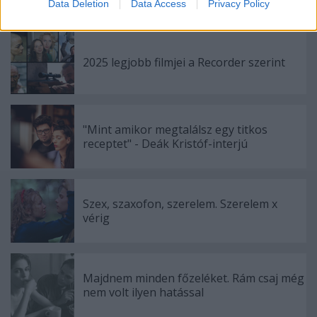
Data Deletion
Data Access
Privacy Policy
related to security, including authentication
functionality and fraud prevention, and other
user protection.
2025 legjobb filmjei a Recorder szerint
"Mint amikor megtalálsz egy titkos
receptet" - Deák Kristóf-interjú
Szex, szaxofon, szerelem. Szerelem x
vérig
Majdnem minden főzeléket. Rám csaj még
nem volt ilyen hatással