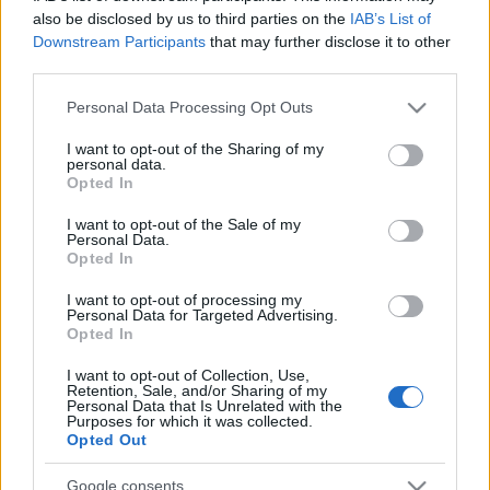
also be disclosed by us to third parties on the
IAB’s List of
Downstream Participants
that may further disclose it to other
third parties.
Please note that this website/app uses one or more Google
Personal Data Processing Opt Outs
services and may gather and store information including but
not limited to your visit or usage behaviour. You may click to
I want to opt-out of the Sharing of my
personal data.
grant or deny consent to Google and its third-party tags to
Opted In
use your data for below specified purposes in below Google
consent section.
A rosszul megírt dialógusok, a karakteríveknek
I want to opt-out of the Sale of my
Personal Data.
tökéletesen ellentmondó, slendrián lezárások, a
Opted In
hollywoodiasan béna halálok és a kifejtetlen
motivációk láttán nem lehet mást mondani, mint
I want to opt-out of processing my
Personal Data for Targeted Advertising.
hogy mea culpa,
George R.R. Martin
, bocsáss meg,
Opted In
hogy bárki is valaha siettetett. Írd addig a
Trónok
harca
befejezését, ameddig akarod, ezt a
I want to opt-out of Collection, Use,
szövevényes történetfolyamot jól lezárni úgysem
Retention, Sale, and/or Sharing of my
Personal Data that Is Unrelated with the
lehet. Legalábbis így, elsietett tempóban, a
Purposes for which it was collected.
hollywoodi giccsnek és a fan service-nek egyaránt
Opted Out
behódolva, biztosan nem.
Google consents