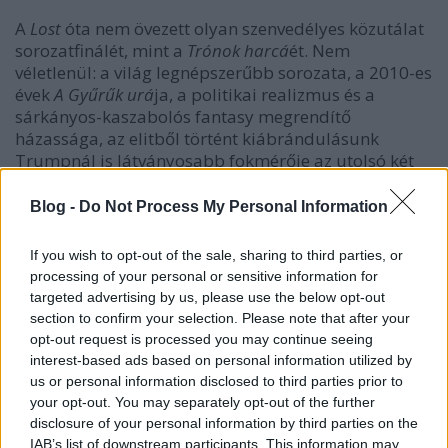
A
Lost
óta nem övezett olyan szenvedélyes közutálat
sorozatfinálét, mint a
Trónok harcá
ét. Nem
véletlenül: a világ legnépszerűbb sorozata, a 2010-es
évek
A Gyűrűk urá
ja, a politikai realizmus és a
sárkányos-kaszabolós fantasy megrendítő
házassága, az elitből történt kiábrándulásunk
Trumpnál is látványosabb fokmérője az utolsó két
évadában ledöntött mindent, amit hat év alatt
felépített, majd még rá is taposott egyet.
Blog -
Do Not Process My Personal Information
If you wish to opt-out of the sale, sharing to third parties, or
processing of your personal or sensitive information for
targeted advertising by us, please use the below opt-out
section to confirm your selection. Please note that after your
opt-out request is processed you may continue seeing
interest-based ads based on personal information utilized by
us or personal information disclosed to third parties prior to
your opt-out. You may separately opt-out of the further
disclosure of your personal information by third parties on the
IAB’s list of downstream participants. This information may