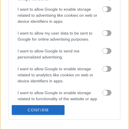
osztályzat:
4/10
I want to allow Google to enable storage
related to advertising like cookies on web or
szerző:
Soós Tamás
device identifiers in apps.
Ez a kritika a
Recorder magazin 73. számában
jelent
I want to allow my user data to be sent to
meg először.
Google for online advertising purposes.
I want to allow Google to send me
personalized advertising.
Címkék:
kritika
hbo
magazin
tévésorozat
trónok harca
I want to allow Google to enable storage
filmrecorder
related to analytics like cookies on web or
device identifiers in apps.
I want to allow Google to enable storage
related to functionality of the website or app.
Ajánlott bejegyzések:
CONFIRM
I want to allow Google to enable storage
related to personalization.
Buddha csendje, burzsuj lárma. A Fehér
Lótusz (sorozatkritika)
I want to allow Google to enable storage