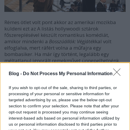
Rémes ötlet volt pont akkor az amerikai mozikba
küldeni ezt az A listás hollywoodi sztárok
főszereplésével készült romantikus komédiát,
amikor mindenki a
Bosszúállók: Végjáték
kal volt
elfoglalva, mert ráfért volna a műfajra egy
bombasiker. Ha már így történt, legalább egy
méltatlanul ignorált remekművet ünnepelhetnénk,
de a
Csekély esély
ettől sajnos nagyon távol áll.
Blog -
Do Not Process My Personal Information
If you wish to opt-out of the sale, sharing to third parties, or
processing of your personal or sensitive information for
targeted advertising by us, please use the below opt-out
section to confirm your selection. Please note that after your
opt-out request is processed you may continue seeing
interest-based ads based on personal information utilized by
us or personal information disclosed to third parties prior to