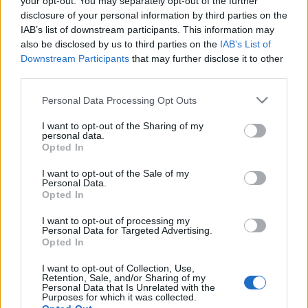
your opt-out. You may separately opt-out of the further
disclosure of your personal information by third parties on the
IAB’s list of downstream participants. This information may
also be disclosed by us to third parties on the
IAB’s List of
Downstream Participants
that may further disclose it to other
third parties.
Please note that this website/app uses one or more Google
Personal Data Processing Opt Outs
services and may gather and store information including but
not limited to your visit or usage behaviour. You may click to
I want to opt-out of the Sharing of my
personal data.
grant or deny consent to Google and its third-party tags to
Opted In
use your data for below specified purposes in below Google
A
Sztárom a párom
ra és a
Szerelem a Fehér Házban
ra
consent section.
hajazó alapötletbe (a
Charlize Theron
által játszott
I want to opt-out of the Sale of my
Personal Data.
magasrangú politikus összejön egy slampos
Opted In
újságíróval, aki
Seth Rogen
) nem tudtak új életet
lehelni a forgatókönyvírók, a politikai közeg
I want to opt-out of processing my
Personal Data for Targeted Advertising.
felvázolása ügyetlen, kevés az emlékezetes
Opted In
mellékszereplő, és egyszerűen nem elég ütősek a
poénok. Hiába teszi oda magát maximálisan Rogen,
I want to opt-out of Collection, Use,
túl sok mondatánál az jut eszünkbe, hogy ennél
Retention, Sale, and/or Sharing of my
Personal Data that Is Unrelated with the
ötször jobbat kitalált volna, ha kap rá két percet a
Purposes for which it was collected.