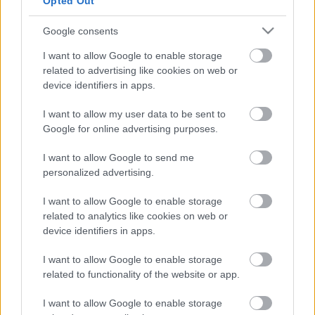
forgatáson. Az pedig, hogy ezt a másfél óra alatt
Opted Out
simán lezavarható történetet 125 percig húzzák,
megbocsáthatatlan.
Google consents
I want to allow Google to enable storage
szerző:
Varga Ferenc
related to advertising like cookies on web or
device identifiers in apps.
Csekély esély (Long Shot)
Rendező:
Jonathan Levine
I want to allow my user data to be sent to
Mozibemutató:
június 20.
Google for online advertising purposes.
Értékelés:
5/10
I want to allow Google to send me
Ez a kritika először a
Recoder magazin 73. számában
personalized advertising.
jelent meg.
I want to allow Google to enable storage
related to analytics like cookies on web or
device identifiers in apps.
Címkék:
kritika
film
magazin
charlize theron
seth rogen
I want to allow Google to enable storage
filmrecorder
rec073
csekély esély
related to functionality of the website or app.
I want to allow Google to enable storage