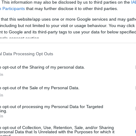
der Kft. (személyes adatok tárolása, adatrögzítés).
. This information may also be disclosed by us to third parties on the
IA
Participants
that may further disclose it to other third parties.
TÉSI LEHETŐSÉGEK
 that this website/app uses one or more Google services and may gath
including but not limited to your visit or usage behaviour. You may click 
st kérni az Adatkezelő által kezelt, rá vonatkozó személyes
 to Google and its third-party tags to use your data for below specifi
ogle consent section.
ztatást ad a rá vonatkozó, általa kezelt adatról, az általa vagy
által feldolgozott adatairól, azok forrásáról, az adatkezelés
l Data Processing Opt Outs
 az adatfeldolgozó nevéről, címéről és az adatkezeléssel
ncidens körülményeiről, hatásairól és az elhárítására megtett
o opt-out of the Sharing of my personal data.
lyes adatainak továbbítása esetén – az adattovábbítás jogalapjáról
In
újtásától számított legrövidebb idő alatt, legfeljebb azonban 25
sban a kért tájékoztatást. A tájékoztatás ingyenes, ha a
tkörre vonatkozóan tájékoztatási kérelmet az adatkezelőhöz még
o opt-out of the Sale of my Personal Data.
In
v-ben meghatározott esetekben tagadhatja meg.
lő írásban közli az érintettel, hogy a felvilágosítás
to opt-out of processing my Personal Data for Targeted
ing.
apján került sor. A felvilágosítás megtagadása esetén az érintett
In
mzeti Adatvédelmi és Információszabadság Hatósághoz (a
o opt-out of Collection, Use, Retention, Sale, and/or Sharing
ersonal Data that Is Unrelated with the Purposes for which it
ilágyi Erzsébet fasor 22/C., Tel: +36 1 391 1400, email:
lected.