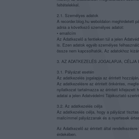
feltételekkel.
2.1. Személyes adatok
A recorder.blog.hu weboldalon meghirdetett pá
adnia a következő személyes adatot:
• emailcím
Az Adatkezelő a fentieken túl a jelen Adatvéd
is. Ezen adatok egyéb személyes felhasználói 
össze nem kapcsolhatók. Az adatokhoz kizár
3. AZ ADATKEZELÉS JOGALAPJA, CÉLJA
3.1. Pályázat esetén
Az adatkezelés jogalapja az érintett hozzájáru
Az adatkezelésre az érintett önkéntes, megfel
nyilatkozat tartalmazza az érintett kifejezet
adatai a jelen Adatvédelmi Tájékoztató szerin
3.2. Az adatkezelés célja
Az adatkezelés célja, hogy a pályázat tisztas
mailcímmel pályázzanak és a nyertesek értes
Az Adatkezelő az érintett által rendelkezésre 
érdekében.