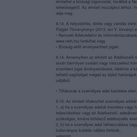
érintettet a bírósági jogorvoslat, továbbá a
lehetőségéről. Az érintett hozzájárul ahhoz, 
adja meg.
6.13. A helyesbítés, törlés vagy zárolás iránti
Polgári Törvénykönyv (2013. évi V. törvény) a
• Nemzeti Adatvédelmi és Információszabadsá
www.naih.hu) fordulhat vagy
• Bíróság előtt érvényesítheti jogait.
6.14. Amennyiben az érintett az Adatkezelő 
során bármilyen csalást vagy visszaélést követ
szembeni jogai érvényesítésére, ideértve a ká
telhető segítséget megad az eljáró hatóság
céljából.
• Tiltakozás a személyes adat kezelése ellen
6.15. Az érintett tiltakozhat személyes adatá
1. a) ha a személyes adatok kezelése vagy to
teljesítéséhez vagy az Adatkezelő, adatátv
szükséges, kivéve kötelező adatkezelés eset
2. b) ha a személyes adat felhasználása vag
tudományos kutatás céljára történik;
valamint