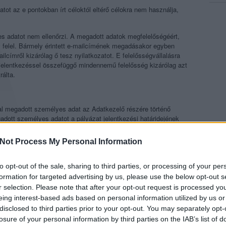
ot az e pontokban írt céloktól eltérő célokra nem használja,
s adatot nem ellenőrzi. A megadott adatok megfelelőségéért,
 felel. Bármely érintett e-mailcímének megadásakor egyben
ilcímről kizárólag ő tesz nyilatkozatot. E felelősségvállalásra
 jelentkezéssel összefüggő mindennemű felelősség kizárólag azt
rálta.
ltal megadott személyes adat az Adatkezelő részére történő
ott személyes adatot a pályázat jelentkezési határidejének
Not Process My Personal Information
KÖRE, ADATTOVÁBBÍTÁS, ADATFELDOLGOZÁS
z alábbi munkaköröket betöltő személyek jogosultak kezelni:
to opt-out of the sale, sharing to third parties, or processing of your per
order Kft. megbízásából.
formation for targeted advertising by us, please use the below opt-out s
ag a jelen Adatvédelmi Tájékoztatóban rögzített adatkezelési
r selection. Please note that after your opt-out request is processed y
n személynek az adatokhoz semmilyen hozzáférést nem
eing interest-based ads based on personal information utilized by us or
disclosed to third parties prior to your opt-out. You may separately opt-
alt adatkezelési cél megvalósítása körében az Adatkezelő az
losure of your personal information by third parties on the IAB’s list of