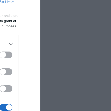
B’s List of
er and store
to grant or
ed purposes