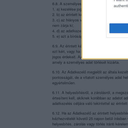
6.8. A személyes adatot törölni kell, ha
authenti
1. a) kezelése jogellenes;
2. b) az érintett kéri;
3. c) az hiányos vagy téves – és ez az állapo
nem zárja ki;
4. d) az adatkezelés célja megszűnt, vagy az 
5. e) azt a bíróság vagy a Nemzeti Adatvéde
6.9. Az érintett kérheti továbbá adatainak zár
ezt kéri, vagy ha a rendelkezésére álló inform
jogos érdekeit. Az így zárolt személyes adat 
amely a személyes adat törlését kizárta.
6.10. Az Adatkezelő megjelöli az általa kezel
pontosságát, de a vitatott személyes adat h
egyértelműen.
6.11. A helyesbítésről, a zárolásról, a megsza
értesíteni kell, akiknek korábban az adatot a
adatkezelés céljára való tekintettel az érintet
6.12. Ha az Adatkezelő az érintett helyesbítés
kézhezvételét követő 25 napon belül írásban v
helyesbítés, zárolás vagy törlés iránti kérelem