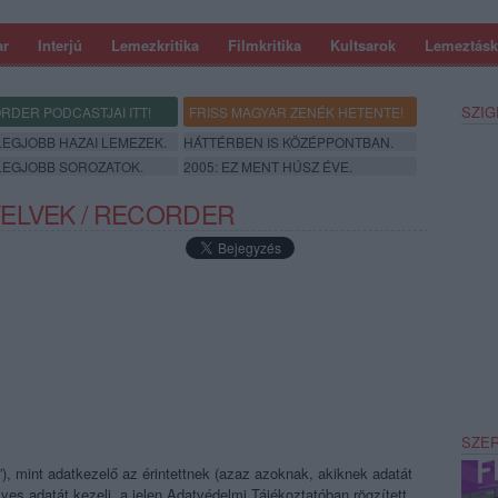
ar
Interjú
Lemezkritika
Filmkritika
Kultsarok
Lemeztásk
SZIG
RDER PODCASTJAI ITT!
FRISS MAGYAR ZENÉK HETENTE!
 LEGJOBB HAZAI LEMEZEK.
HÁTTÉRBEN IS KÖZÉPPONTBAN.
 LEGJOBB SOROZATOK.
2005: EZ MENT HÚSZ ÉVE.
ELVEK / RECORDER
SZE
), mint adatkezelő az érintettnek (azaz azoknak, akiknek adatát
yes adatát kezeli, a jelen Adatvédelmi Tájékoztatóban rögzített