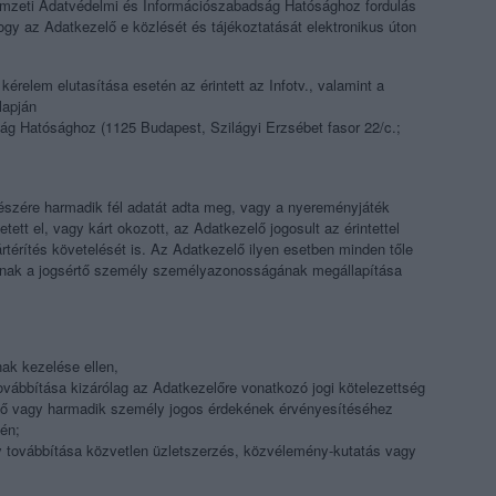
 Nemzeti Adatvédelmi és Információszabadság Hatósághoz fordulás
hogy az Adatkezelő e közlését és tájékoztatását elektronikus úton
 kérelem elutasítása esetén az érintett az Infotv., valamint a
lapján
g Hatósághoz (1125 Budapest, Szilágyi Erzsébet fasor 22/c.;
részére harmadik fél adatát adta meg, vagy a nyereményjáték
ett el, vagy kárt okozott, az Adatkezelő jogosult az érintettel
rtérítés követelését is. Az Adatkezelő ilyen esetben minden tőle
oknak a jogsértő személy személyazonosságának megállapítása
nak kezelése ellen,
vábbítása kizárólag az Adatkezelőre vonatkozó jogi kötelezettség
evő vagy harmadik személy jogos érdekének érvényesítéséhez
én;
y továbbítása közvetlen üzletszerzés, közvélemény-kutatás vagy