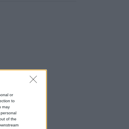
sonal or
ection to
ou may
 personal
out of the
 downstream