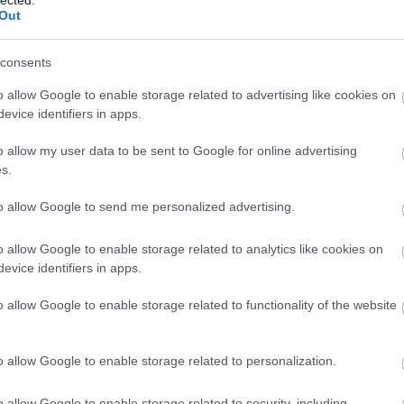
Out
előssel rendelkezik, a belső adatvédelmi felelős útján – az
sek ellenőrzése, valamint az érintett tájékoztatása céljából
consents
intett személyes adatok körét, az adatvédelmi incidenssel
o allow Google to enable storage related to advertising like cookies on
ontját, körülményeit, hatásait és az elhárítására megtett
evice identifiers in apps.
író jogszabályban meghatározott egyéb adatot.
o allow my user data to be sent to Google for online advertising
eken gyakorolhatja:
s.
a 17.
to allow Google to send me personalized advertising.
apcsolatos kérdéssel, illetve észrevétellel az Adatkezelő
etőségeken keresztül.
o allow Google to enable storage related to analytics like cookies on
evice identifiers in apps.
t döntés esetén az érintettet – kérelmére – az Adatkezelő
k lényegéről, valamint az érintettnek álláspontja kifejtésére
o allow Google to enable storage related to functionality of the website
o allow Google to enable storage related to personalization.
felel meg, és a valóságnak megfelelő személyes adat az
datot az Adatkezelő helyesbíti.
o allow Google to enable storage related to security, including