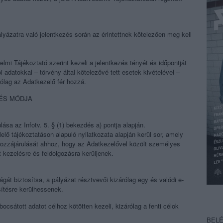
lyázatra való jelentkezés során az érintettnek kötelezően meg kell
elmi Tájékoztató szerint kezeli a jelentkezés tényét és időpontját
adatokkal – törvény által kötelezővé tett esetek kivételével –
ólag az Adatkezelő fér hozzá.
 ÉS MÓDJA
lása az Infotv. 5. § (1) bekezdés a) pontja alapján.
elő tájékoztatáson alapuló nyilatkozata alapján kerül sor, amely
t hozzájárulását ahhoz, hogy az Adatkezelővel közölt személyes
t kezelésre és feldolgozásra kerüljenek.
ágát biztosítsa, a pályázat résztvevői kizárólag egy és valódi e-
ítésre kerülhessenek.
bocsátott adatot célhoz kötötten kezeli, kizárólag a fenti célok
BEL