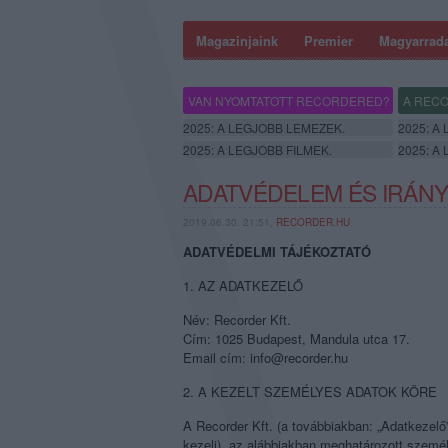
Magazinjaink
Premier
Magyarrad
VAN NYOMTATOTT RECORDERED?
A RECO
2025: A LEGJOBB LEMEZEK.
2025: A
2025: A LEGJOBB FILMEK.
2025: A
ADATVÉDELEM ÉS IRÁNY
2019.06.30. 21:51,
RECORDER.HU
ADATVÉDELMI TÁJÉKOZTATÓ
1. AZ ADATKEZELŐ
Név: Recorder Kft.
Cím: 1025 Budapest, Mandula utca 17.
Email cím: info@recorder.hu
2. A KEZELT SZEMÉLYES ADATOK KÖRE
A Recorder Kft. (a továbbiakban: „Adatkezelő”
kezeli), az alábbiakban meghatározott személ