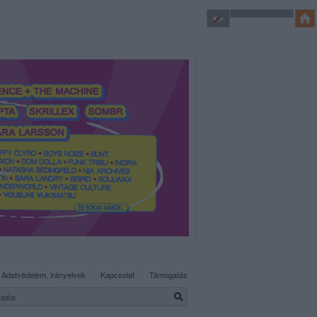
SÜTI BEÁLLÍTÁSOK MÓDOSÍTÁSA
Adatvédelem, irányelvek
Kapcsolat
Támogatás