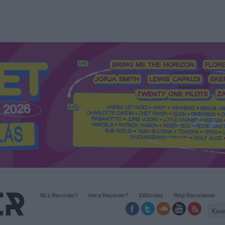
Mi a Recorder?
Hol a Recorder?
Előfizetés
Régi Recorderek