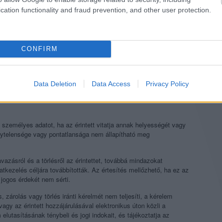
cation functionality and fraud prevention, and other user protection.
t jogszerűen nem orvosolható –, feltéve, hogy a törlést törvény
CONFIRM
adatok tárolásának törvényben meghatározott határideje lejárt;
lmi és Információszabadság Hatóság elrendelte.
olását. Az Adatkezelő zárolja a személyes adatot, ha az érintett
Data Deletion
Data Access
Privacy Policy
ációk alapján feltételezhető, hogy a törlés sértené az Érintett
kizárólag addig kezelhető, ameddig fennáll az adatkezelési cél,
t személyes adatot, ha az érintett vitatja annak helyességét vagy
elytelensége vagy pontatlansága nem állapítható meg
vazásról és a törlésről az érintettet, továbbá mindazokat
datkezelés céljára továbbították. Az értesítés mellőzhető, ha ez az
t jogos érdekét nem sérti.
, zárolás vagy törlés iránti kérelmét nem teljesíti, a kérelem
agy az érintett hozzájárulásával elektronikus úton közli a
 elutasításának ténybeli és jogi indokait, és tájékoztatja az