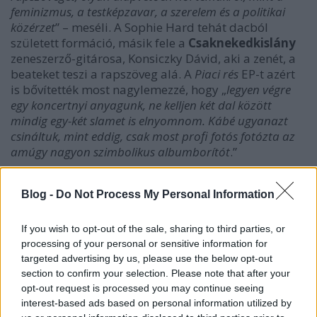
feminizmus, a testképzavar, a szerelem és a politikai
közérzet
” – meséli. A Sophie Hard tehát dacból
született formáció, másik fele a
Csaknekedkislány
zeneszerző-gitárosa, Konsiczky Dávid, aki a zenét, a
beateket teszi a rapszöveg alá. A
Piaci rés
EP-t azért
is bővítették most nagylemezzé, hogy „
legyen végre
egy koncertnyi anyagunk, ne kelljen két dal között
mindig egy-két slamet is elnyomnom. Kábé ugyanazt
csináltuk, mint eddig, csak most profi fotós fotózta az
amúgy nagyon szimbolikus albumborítót
.”
halljuk először a teljes lemezt, a
Hard Day's Hard
ot:
Blog -
Do Not Process My Personal Information
If you wish to opt-out of the sale, sharing to third parties, or
processing of your personal or sensitive information for
targeted advertising by us, please use the below opt-out
section to confirm your selection. Please note that after your
opt-out request is processed you may continue seeing
interest-based ads based on personal information utilized by