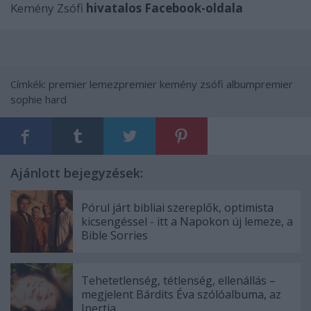
Kemény Zsófi
hivatalos Facebook-oldala
Címkék:
premier
lemezpremier
kemény zsófi
albumpremier
sophie hard
Ajánlott bejegyzések:
Pórul járt bibliai szereplők, optimista
kicsengéssel - itt a Napokon új lemeze, a
Bible Sorries
Tehetetlenség, tétlenség, ellenállás –
megjelent Bárdits Éva szólóalbuma, az
Inertia