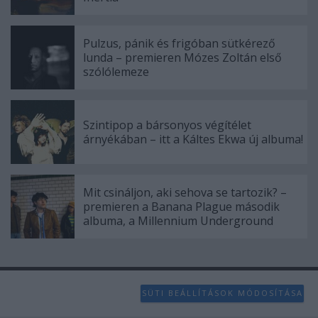
Pulzus, pánik és frigóban sütkérező
lunda – premieren Mózes Zoltán első
szólólemeze
Szintipop a bársonyos végítélet
árnyékában – itt a Káltes Ekwa új albuma!
Mit csináljon, aki sehova se tartozik? –
premieren a Banana Plague második
albuma, a Millennium Underground
SÜTI BEÁLLÍTÁSOK MÓDOSÍTÁSA