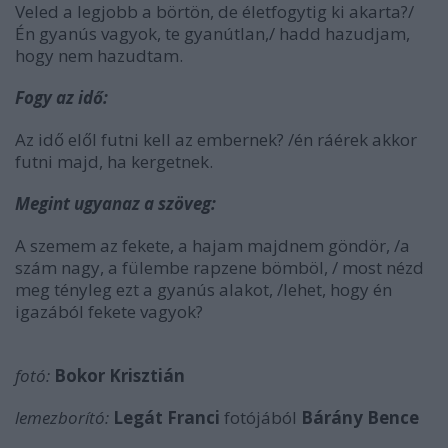
Veled a legjobb a börtön, de életfogytig ki akarta?/
Én gyanús vagyok, te gyanútlan,/ hadd hazudjam,
hogy nem hazudtam.
Fogy az idő:
Az idő elől futni kell az embernek? /én ráérek akkor
futni majd, ha kergetnek.
Megint ugyanaz a szöveg:
A szemem az fekete, a hajam majdnem göndör, /a
szám nagy, a fülembe rapzene bömböl, / most nézd
meg tényleg ezt a gyanús alakot, /lehet, hogy én
igazából fekete vagyok?
fotó:
Bokor Krisztián
lemezborító:
Legát Franci
fotójából
Bárány Bence