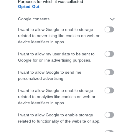
Purposes for which it was collected.
a farok csóválja a kutyát,/ hoppácska: a farok az
Opted Out
egész világot csóválja.
Google consents
Háj Way To Hell:
I want to allow Google to enable storage
Védjed a kapudat, a lábad közét főleg, /a
related to advertising like cookies on web or
törzsfejlődés halad: minden ujj középső lesz.
device identifiers in apps.
Lehel piac:
I want to allow my user data to be sent to
Google for online advertising purposes.
Én is élek, de le se bagózd te!/ Kifogtad az
aranyhalat? Adózd le!/ Nem dolgozik, ne is egyék,
I want to allow Google to send me
nincs is miből,/ megmásznád a tudás fáját, de
personalized advertising.
mindig kidől?
I want to allow Google to enable storage
related to analytics like cookies on web or
Ez ilyen szerelmes szám:
device identifiers in apps.
Ez szerelem még mindig, de ne viccelj,/ mit kezdjek
I want to allow Google to enable storage
egy friends with benefits-cel?/ A jó pofonhoz kell
related to functionality of the website or app.
mind a két kezem,/ bocsáss meg, Uram, épp
vétkezem.