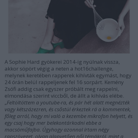
A Sophie Hard gyökerei 2014-ig nyúlnak vissza,
akkor söpört végig a neten a hot16challenge,
melynek keretében rapperek kihívták egymást, hogy
24 órán belül rappeljenek fel 16 sorpárt. Kemény
Zsófi addig csak egyszer próbált meg rappelni,
elmondása szerint viccből, de állt a kihívás elébe.
„
Feltöltöttem a youtube-ra, és pár hét alatt megnézték
vagy kétszázezren, és csőstül érkeztek rá a kommentek,
főleg arról, hogy mi való a kezembe mikrofon helyett, és
egy csaj hogy mer belekontárkodni ebbe a
macsóműfajba. Úgyhogy azonnal írtam négy
rapszöveget, olyan alapvetően női témákról, mint a