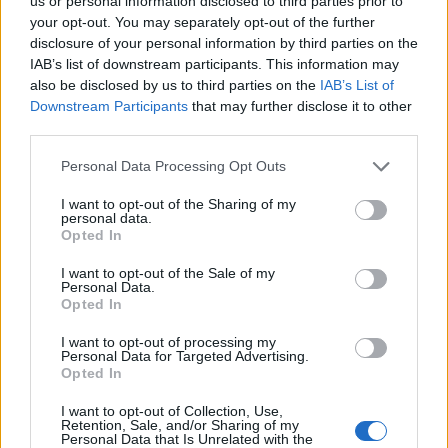
us or personal information disclosed to third parties prior to
your opt-out. You may separately opt-out of the further
disclosure of your personal information by third parties on the
IAB’s list of downstream participants. This information may
also be disclosed by us to third parties on the
IAB’s List of
Downstream Participants
that may further disclose it to other
third parties.
Please note that this website/app uses one or more Google
Personal Data Processing Opt Outs
services and may gather and store information including but
not limited to your visit or usage behaviour. You may click to
I want to opt-out of the Sharing of my
personal data.
grant or deny consent to Google and its third-party tags to
Opted In
use your data for below specified purposes in below Google
A dalokhoz kommentár is társul, visszaadjuk a szót
consent section.
I want to opt-out of the Sale of my
Kemény Zsófinak: "
Gondoltam, hogy írok minden
Personal Data.
Opted In
számról egy szívhezszóló kisesszét, de a harmadik után
eluntam, és inkább idézek magamtól, az mindig bejön
."
I want to opt-out of processing my
Personal Data for Targeted Advertising.
Piaci rés:
Opted In
I want to opt-out of Collection, Use,
A szexizmusnak, mondod, két nézőpontja van: egy
Retention, Sale, and/or Sharing of my
férfi, meg egy női./ De a néző gondba’ van, mert nem
Personal Data that Is Unrelated with the