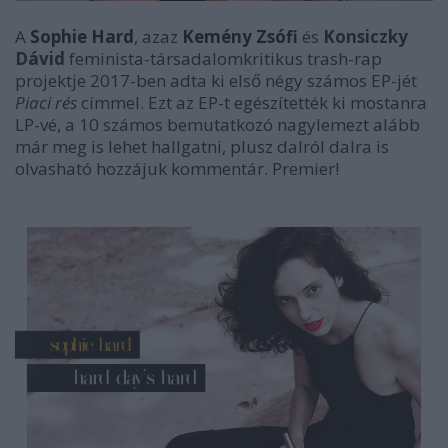
A
Sophie Hard
, azaz
Kemény Zsófi
és
Konsiczky
Dávid
feminista-társadalomkritikus trash-rap
projektje 2017-ben adta ki első négy számos EP-jét
Piaci rés
címmel. Ezt az EP-t egészítették ki mostanra
LP-vé, a 10 számos bemutatkozó nagylemezt alább
már meg is lehet hallgatni, plusz dalról dalra is
olvasható hozzájuk kommentár. Premier!