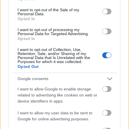
use your data for below specified purposes in below Google
consent section.
I want to opt-out of the Sale of my
Personal Data.
Opted In
Ezért tudott a viszonylagos elszigeteltségből kitörve
izgalmas irodalmi sztárrá válni, akiért kölyök és
I want to opt-out of processing my
Personal Data for Targeted Advertising.
egyetemi tanár, férfi, nő, fiatal és öreg, unatkozó
Opted In
könyvtáros és klasszikus regények befalásában nem
jeleskedő olvasó egyformán lelkesedik. Na, ezek itt
I want to opt-out of Collection, Use,
Retention, Sale, and/or Sharing of my
összesen nem annyira, amennyire egyedül Pritz
Personal Data that Is Unrelated with the
Péter, a hazai popújságírás doyenje, aki kábé az
Purposes for which it was collected.
Opted Out
életét tette fel arra, hogy két sör között mindig
Bukowskit fordítson. És mivel sok sört iszik, sokat is
Google consents
fordít. Miképp fordít? Pontosan. És szépen. Ahogy
csillag megy az égen. A könyv ezért is, s nemcsak a
I want to allow Google to enable storage
koituszok tárgyszerű leírása okán letehetetlen.
related to advertising like cookies on web or
device identifiers in apps.
Cím:
Nők
I want to allow my user data to be sent to
Google for online advertising purposes.
Szerző:
Charles Bukowski