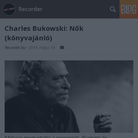
Recorder
Charles Bukowski: Nők
(könyvajánló)
Recorder.hu
•
2019. május 19.
Mélyen megvetette a popzenét, Brahms és