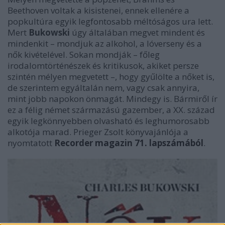
Beethoven voltak a kisistenei, ennek ellenére a
popkultúra egyik legfontosabb méltóságos ura lett.
Mert
Bukowski
úgy általában megvet mindent és
mindenkit – mondjuk az alkohol, a lóverseny és a
nők kivételével. Sokan mondják – főleg
irodalomtörténészek és kritikusok, akiket persze
szintén mélyen megvetett –, hogy gyűlölte a nőket is,
de szerintem egyáltalán nem, vagy csak annyira,
mint jobb napokon önmagát. Mindegy is. Bármiről ír
ez a félig német származású gazember, a XX. század
egyik legkönnyebben olvasható és leghumorosabb
alkotója marad.
Prieger Zsolt
könyvajánlója a
nyomtatott
Recorder magazin 71. lapszámából
.