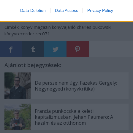
Data Deletion
Data Access
Privacy Policy
Címkék:
könyv
magazin
könyvajánló
charles bukowski
könyvrecorder
rec071
Ajánlott bejegyzések:
De persze nem úgy. Fazekas Gergely:
Négynegyed (könyvkritika)
Francia punkocska a keleti
kapitalizmusban. Jehan Paumero: A
hazám és az otthonom