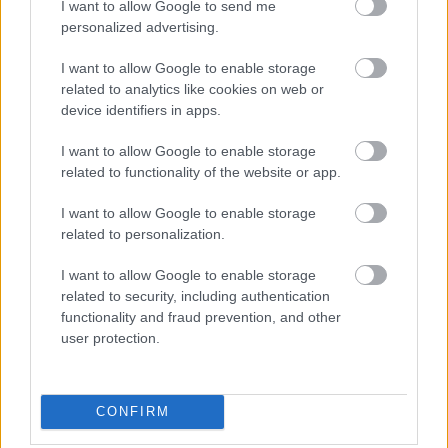
I want to allow Google to send me
personalized advertising.
Stílus:
regény
I want to allow Google to enable storage
Helikon Kiadó, 2019
related to analytics like cookies on web or
device identifiers in apps.
Kulcsmondat:
„Öreg voltam és ronda. Lehet, hogy
ezért volt olyan jó érzés beledugni a farkamat fiatal
I want to allow Google to enable storage
lányokba.”
related to functionality of the website or app.
Szerző:
Prieger Zsolt
I want to allow Google to enable storage
related to personalization.
Még több zenei könyv a Recorderen
I want to allow Google to enable storage
június 3-án, 18:30 kor a Trip Hajón Charles
related to security, including authentication
Bukowski-estet tartanak, könyvbemutatóval
functionality and fraud prevention, and other
user protection.
egybekötött színházi előadással ünneplik meg a
szerző
Posta
című könyvének harmadik magyar
kiadását. a rendezvényen fenti cikkünk szerzője,
Prieger Zsolt beszélget a fordítóval és a könyv által
CONFIRM
ihletett színdarab szereplőivel.
Facebook-esemény.