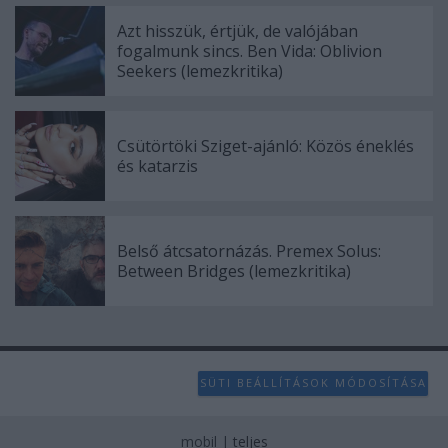
Azt hisszük, értjük, de valójában
fogalmunk sincs. Ben Vida: Oblivion
Seekers (lemezkritika)
Csütörtöki Sziget-ajánló: Közös éneklés
és katarzis
Belső átcsatornázás. Premex Solus:
Between Bridges (lemezkritika)
SÜTI BEÁLLÍTÁSOK MÓDOSÍTÁSA
mobil
|
teljes