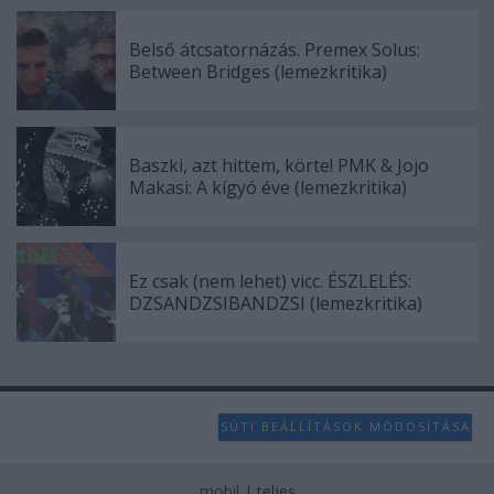
Belső átcsatornázás. Premex Solus:
Between Bridges (lemezkritika)
Baszki, azt hittem, körte! PMK & Jojo
Makasi: A kígyó éve (lemezkritika)
Ez csak (nem lehet) vicc. ÉSZLELÉS:
DZSANDZSIBANDZSI (lemezkritika)
SÜTI BEÁLLÍTÁSOK MÓDOSÍTÁSA
mobil
|
teljes