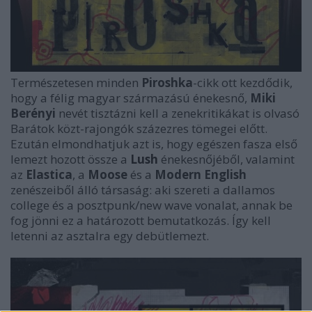
Természetesen minden
Piroshka
-cikk ott kezdődik,
hogy a félig magyar származású énekesnő,
Miki
Berényi
nevét tisztázni kell a zenekritikákat is olvasó
Barátok közt-rajongók százezres tömegei előtt.
Ezután elmondhatjuk azt is, hogy egészen fasza első
lemezt hozott össze a
Lush
énekesnőjéből, valamint
az
Elastica
, a
Moose
és a
Modern English
zenészeiből álló társaság: aki szereti a dallamos
college és a posztpunk/new wave vonalat, annak be
fog jönni ez a határozott bemutatkozás. Így kell
letenni az asztalra egy debütlemezt.