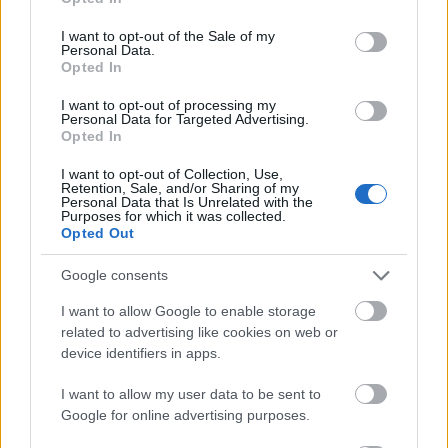
Kiadó:
Bella Union
use your data for below specified purposes in below Google
consent section.
I want to opt-out of the Sale of my
Megjelenés:
2019
Personal Data.
Opted In
Kulcsdal:
Hated By The Powers That Be
I want to opt-out of processing my
Personal Data for Targeted Advertising.
Opted In
8/10
I want to opt-out of Collection, Use,
Retention, Sale, and/or Sharing of my
Personal Data that Is Unrelated with the
Purposes for which it was collected.
Opted Out
Google consents
I want to allow Google to enable storage
Hó Márton
related to advertising like cookies on web or
device identifiers in apps.
MÉG TÖBB
LEMEZKRITIKA.
I want to allow my user data to be sent to
Piroshka:
Brickbat
Google for online advertising purposes.