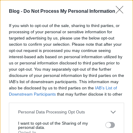
Blog -
Do Not Process My Personal Information
If you wish to opt-out of the sale, sharing to third parties, or
processing of your personal or sensitive information for
targeted advertising by us, please use the below opt-out
section to confirm your selection. Please note that after your
opt-out request is processed you may continue seeing
interest-based ads based on personal information utilized by
us or personal information disclosed to third parties prior to
your opt-out. You may separately opt-out of the further
disclosure of your personal information by third parties on the
IAB’s list of downstream participants. This information may
also be disclosed by us to third parties on the
IAB’s List of
Downstream Participants
that may further disclose it to other
third parties.
Előadó:
Piroshka
Please note that this website/app uses one or more Google
Personal Data Processing Opt Outs
services and may gather and store information including but
Cím:
Brickbat
not limited to your visit or usage behaviour. You may click to
I want to opt-out of the Sharing of my
personal data.
grant or deny consent to Google and its third-party tags to
Opted In