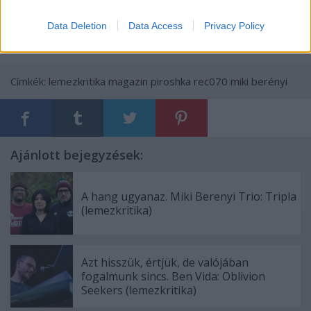
Data Deletion
Data Access
Privacy Policy
Címkék:
lemezkritika
magazin
piroshka
rec070
miki berényi
Ajánlott bejegyzések:
A hang ugyanaz. Miki Berenyi Trio: Tripla
(lemezkritika)
Azt hisszük, értjük, de valójában
fogalmunk sincs. Ben Vida: Oblivion
Seekers (lemezkritika)