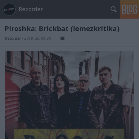
Recorder
Piroshka: Brickbat (lemezkritika)
trecorder
•
2019. április 23.