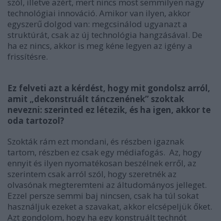
szól, illetve azért, mert nincs most semmilyen nagy
technológiai innováció. Amikor van ilyen, akkor
egyszerű dolgod van: megcsinálod ugyanazt a
struktúrát, csak az új technológia hangzásával. De
ha ez nincs, akkor is meg kéne legyen az igény a
frissítésre.
Ez felveti azt a k
é
rd
é
st, hogy mit gondolsz arr
ó
l,
amit „dekonstruá
lt t
ánczen
é
nek” szoktak
nevezni: szerinted ez l
é
tezik,
é
s ha igen, akkor te
oda tartozol?
Szokták rám ezt mondani, és részben igaznak
tartom, részben ez csak egy médiafogás. Az, hogy
ennyit és ilyen nyomatékosan beszélnek erről, az
szerintem csak arról szól, hogy szeretnék az
olvasónak megteremteni az áltudományos jelleget.
Ezzel persze semmi baj nincsen, csak ha túl sokat
használjuk ezeket a szavakat, akkor elcsépeljük őket.
Azt gondolom, hogy ha egy konstruált technót