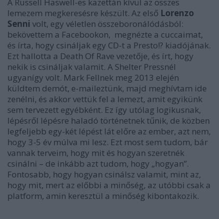
A Russell Haswell-es kazettán kívül az összes
lemezem megkeresésre készült. Az első
Lorenzo
Senni
volt, egy véletlen összeboronálódásból:
bekövettem a Facebookon, megnézte a cuccaimat,
és írta, hogy csináljak egy CD-t a Presto!? kiadójának.
Ezt hallotta a Death Of Rave vezetője, és írt, hogy
nekik is csináljak valamit. A Shelter Pressnél
ugyanígy volt. Mark Fellnek meg 2013 elején
küldtem demót, e-maileztünk, majd meghívtam ide
zenélni, és akkor vettük fel a lemezt, amit egyikünk
sem tervezett egyébként. Ez így utólag logikusnak,
lépésről lépésre haladó történetnek tűnik, de közben
legfeljebb egy-két lépést lát előre az ember, azt nem,
hogy 3-5 év múlva mi lesz. Ezt most sem tudom, bár
vannak terveim, hogy mit és hogyan szeretnék
csinálni – de inkább azt tudom, hogy „hogyan”.
Fontosabb, hogy hogyan csinálsz valamit, mint az,
hogy mit, mert az előbbi a minőség, az utóbbi csak a
platform, amin keresztül a minőség kibontakozik.