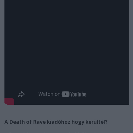
A Death of Rave kiad
ó
hoz hogy került
é
l?