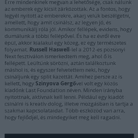
Erre mindenkinek megvan a lehetősége, csak nálunk
az emberek egy kicsit zárkózottak. Az a fontos, hogy
legyél nyitott az emberekre, akarj velük beszélgetni,
amellett, hogy amit csinálsz, az legyen jó, és
kommunikálj róla jól. Amikor fellépek, evidens, hogy
dumálunk a többi fellépővel. És ha ez évről évre
épül, akkor kialakul egy közeg, ez egy természetes
folyamat.
Russell Haswell
-lel a 2012-es pozsonyi
Next fesztiválon ismerkedtem meg, ahol ő is
fellépett. Leültünk sörözni, aztán találkoztunk
máshol is, és egyszer felvetettem neki, hogy
csináljunk egy split kazettát. Amihez persze az is
kellett, hogy
Szinyova Gergő
vel volt egy közös
kiadónk Last Foundation néven. Minden irányba
nyitottnak, aktívnak kell lenni. Például egy kiadót
csinálni is kreatív dolog, illetve mozgásban is tartja a
szakmai kapcsolataidat. Több eszközöd van arra,
hogy fejlődjél, és mindegyiket meg kell ragadni.