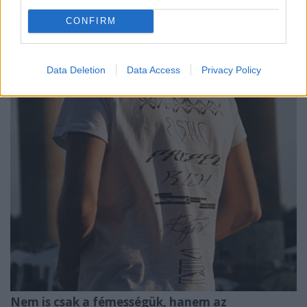
CONFIRM
Data Deletion
Data Access
Privacy Policy
Nem is csak a f
é
mess
é
gük, hanem az