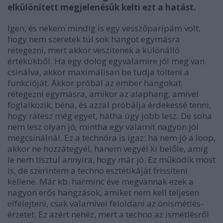
elkül
ö
nített megjelen
é
sük kelti ezt a hatást.
Igen, és nekem mindig is egy vesszőparipám volt,
hogy nem szeretek túl sok hangot egymásra
rétegezni, mert akkor veszítenek a különálló
értékükből. Ha egy dolog egyvalamire jól meg van
csinálva, akkor maximálisan be tudja tölteni a
funkcióját. Akkor próbál az ember hangokat
rétegezni egymásra, amikor az alaphang, amivel
foglalkozik, béna, és azzal próbálja érdekessé tenni,
hogy rátesz még egyet, hátha úgy jobb lesz. De soha
nem lesz olyan jó, mintha egy valamit nagyon jól
megcsinálnál. Ez a technóra is igaz: ha nem jó a loop,
akkor ne hozzátegyél, hanem vegyél ki belőle, amíg
le nem tisztul annyira, hogy már jó. Ez működik most
is, de szerintem a techno esztétikáját frissíteni
kellene. Már kb. harminc éve megvannak ezek a
nagyon erős hangzások, amiket nem kell teljesen
elfelejteni, csak valamivel feloldani az önismétlés-
érzetet. Ez azért nehéz, mert a techno az ismétlésről