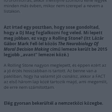
fő örömforrás, akkor mennyire szomorú kéne legyek
minden más évben, mikor nem szerepel a nevem a
listákon.
Azt írtad egy posztban, hogy sose gondoltad,
hogy a DJ Mag foglalkozni fog veled. Mi lepett
meg jobban, ez vagy a
Rolling Stone
? (Itt Lázá
r
G
ábor
Mark Fell
-lel k
ö
z
ö
s
The Neurobiology Of
Moral Decision Making
című lemeze került be 2015
legjobb „
avant
” lemezei k
ö
z
é
.)
A Rolling Stone nagyon meglepett, és éppen ezért az
a jó érzés hosszabban is tartott. Az benne van a
pakliban, hogy ha valamit jól csinálsz, akkor a FACT
az első három lap közé tartozik majd, ami megemlít,
de erre nem számítottam.
El
é
g gyorsan bekerült
é
l a nemzetk
ö
zi k
ö
zegbe.