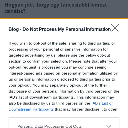
Hogyan j
ö
tt, hogy egy táncos(abb) lemezt
csinálsz?
A korábbi lemezeimnek is az volt a lényege, hogy
ugyanazzal az alapanyaggal, hangokkal
Blog -
Do Not Process My Personal Information
foglalkozom, csak mindig egy kicsit más
megközelítésből. Ez most is így van, csak a
If you wish to opt-out of the sale, sharing to third parties, or
kontextuson történt egy csavar. Nem úgy gondoltam
processing of your personal or sensitive information for
az
Unfold
ra, hogy „most tánczenét csinálok” – mert
targeted advertising by us, please use the below opt-out
ugyan lehet rá táncolni, követhető a ritmusa, de
section to confirm your selection. Please note that after your
azért a szórakoztatóipari elektronikus tánczenétől
opt-out request is processed you may continue seeing
messze áll. Persze én a techno irányából jövök,
interest-based ads based on personal information utilized by
úgyhogy mindig a fejemben volt, hogy ezt valahogy
us or personal information disclosed to third parties prior to
egyszer okosan el lehetne sütni. Talán ez most az, de
your opt-out. You may separately opt-out of the further
disclosure of your personal information by third parties on the
nem feszültem erre rá. Inkább az volt számomra a
IAB’s list of downstream participants. This information may
nagy újdonság, hogy korábban csak egyetlen
also be disclosed by us to third parties on the
IAB’s List of
szintetizátort használtam, egyetlen sávval, tehát
Downstream Participants
that may further disclose it to other
monofonikus volt a zene – az
Unfold
viszont
third parties.
polifonikus, vannak rajta dobhangok és más elemek
is. A jövőben is inkább az érdekel, hogy a hangzást
Please note that this website/app uses one or more Google
Personal Data Processing Opt Outs