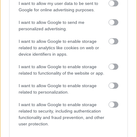
I want to allow my user data to be sent to
szemlélteti a szofisztikált és a primitív, vagyis a
Google for online advertising purposes.
szélsőségek közötti feszültséget, és azt, hogy ezzel
hogyan lehet játszani. Tud egyszerre létezni ez a
I want to allow Google to send me
kettő, és éppen az a játék, billegés az érdekes, ami
personalized advertising.
közöttük van. Ha csak az egyiket csinálod, az egy idő
után véges.
I want to allow Google to enable storage
related to analytics like cookies on web or
device identifiers in apps.
Ilyen feszü
lts
é
g az is, hogy a zen
é
dre gyakran
mondják, hogy absztrakt, mik
ö
zben erős fizikai
I want to allow Google to enable storage
hatása is van a hangoknak.
related to functionality of the website or app.
A fizikai hatást lehet, hogy azért gondolod, mert
I want to allow Google to enable storage
fémesnek hallod ezeket a hangzásokat.
related to personalization.
I want to allow Google to enable storage
related to security, including authentication
functionality and fraud prevention, and other
user protection.