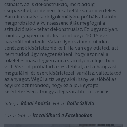
csinálsz, az is dekonstrukció, mert addig
csupaszítod, amíg nem lesz belőle valami érdekes.
Bármit csinálsz, a dolgok mélyére próbálsz hatolni,
megpróbálod a kvintesszenciáját megfogni a
szituációnak – tehát dekonstruálsz. Ez ugyanolyan,
mint az „experimentális”, amit ugye 10-15 éve
használt mindenki. Valamilyen szinten minden
zenésznek kísérleteznie kell. Ha van egy ötleted, azt
nem tudod úgy megzenésíteni, hogy azonnal a
tökéletes mása legyen annak, amilyen a fejedben
volt. Viszont próbálod az esztétikát, azt a hangzást
megtalálni, és ezért kísérletezel, variálsz, változtatod
az anyagot. Végül a tíz vagy akárhány verzióból az
egyikre azt mondod, hogy ez a jó. Egyfajta
kísérletezésen átmegy a legszarabb popzene is.
Interjú:
Rónai András
. Fotók:
Bolla Szilvia
.
Lázár Gábor
itt található a Facebookon
.