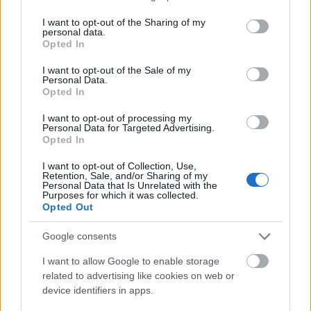
úgy tartsam meg, hogy közben újra tudjam
services and may gather and store information including but
gondolni a kontextust. Ha olyat csinálsz, amire az
not limited to your visit or usage behaviour. You may click to
I want to opt-out of the Sharing of my
personal data.
emberek egyáltalán nem számítanak, az
grant or deny consent to Google and its third-party tags to
Opted In
önmagában egy frissítő, humoros dolog.
use your data for below specified purposes in below Google
consent section.
I want to opt-out of the Sale of my
Personal Data.
Opted In
I want to opt-out of processing my
Personal Data for Targeted Advertising.
Opted In
I want to opt-out of Collection, Use,
Retention, Sale, and/or Sharing of my
Personal Data that Is Unrelated with the
Purposes for which it was collected.
Opted Out
Egy interjúban
azt mondtad, hogy a techno
Google consents
egyszerre a legprimitívebb
é
s a
legszofisztikáltabb zene
.
Ez a te zen
é
dre is igaz,
I want to allow Google to enable storage
vagy szeretn
é
d, hogy az legyen?
related to advertising like cookies on web or
device identifiers in apps.
Ezt egy kicsit pontosítanám. A techno nagyon jól