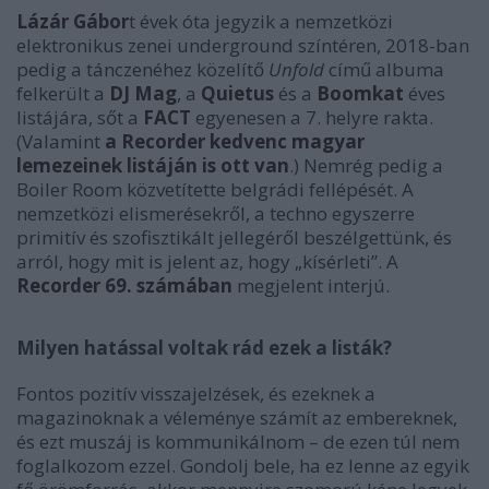
Lázár Gábor
t évek óta jegyzik a nemzetközi
elektronikus zenei underground színtéren, 2018-ban
pedig a tánczenéhez közelítő
Unfold
című albuma
felkerült a
DJ Mag
, a
Quietus
és a
Boomkat
éves
listájára, sőt a
FACT
egyenesen a 7. helyre rakta.
(Valamint
a Recorder kedvenc magyar
lemezeinek listáján is ott van
.) Nemrég pedig a
Boiler Room közvetítette belgrádi fellépését. A
nemzetközi elismerésekről, a techno egyszerre
primitív és szofisztikált jellegéről beszélgettünk, és
arról, hogy mit is jelent az, hogy „kísérleti”. A
Recorder 69. számában
megjelent interjú.
Milyen hatással voltak rád ezek a listák?
Fontos pozitív visszajelzések, és ezeknek a
magazinoknak a véleménye számít az embereknek,
és ezt muszáj is kommunikálnom – de ezen túl nem
foglalkozom ezzel. Gondolj bele, ha ez lenne az egyik