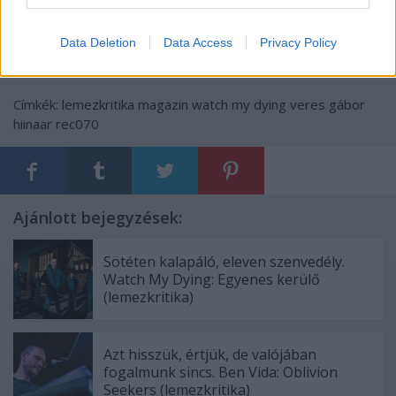
Data Deletion
Data Access
Privacy Policy
Címkék:
lemezkritika
magazin
watch my dying
veres gábor
hiinaar
rec070
Ajánlott bejegyzések:
Sötéten kalapáló, eleven szenvedély.
Watch My Dying: Egyenes kerülő
(lemezkritika)
Azt hisszük, értjük, de valójában
fogalmunk sincs. Ben Vida: Oblivion
Seekers (lemezkritika)