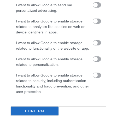
Clockwork
közepén például egészen parádésan
I want to allow Google to send me
játszik együtt a gitárral). Ami mindezt összefogja, az
personalized advertising.
a (túlhasznált, de pontos megnevezéssel) művészi
vízió. A legjobban úgy tudom leírni, hogy a zene
I want to allow Google to enable storage
related to analytics like cookies on web or
súlyos, de nem lehúzó, hanem emelkedett és
device identifiers in apps.
felemelő. Hab a tortán, hogy érződik, hogy mindenki
örömmel vett részt benne.
I want to allow Google to enable storage
related to functionality of the website or app.
Rónai András
I want to allow Google to enable storage
related to personalization.
I want to allow Google to enable storage
related to security, including authentication
functionality and fraud prevention, and other
user protection.
MÉG TÖBB LEMEZKRITIKA.
CONFIRM