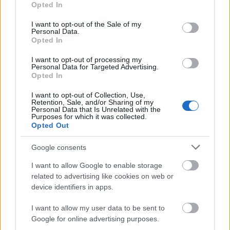
Opted In
use your data for below specified purposes in below Google
Stílus:
modern metal folkkal
consent section.
I want to opt-out of the Sale of my
Personal Data.
Kulcsdal:
Lassan a világ
Opted In
8/10
I want to opt-out of processing my
Personal Data for Targeted Advertising.
Opted In
I want to opt-out of Collection, Use,
Retention, Sale, and/or Sharing of my
Personal Data that Is Unrelated with the
Purposes for which it was collected.
Opted Out
A
Hiinaar
Veres Gábor
projektje, aki a
Watch My
Google consents
Dying
énekese-szövegírója, itt azonban szerző, és
több hangszeren játszik. Van továbbá rengeteg
I want to allow Google to enable storage
vendége: énekesek, gitárosok, kavalosok, furulyások,
related to advertising like cookies on web or
harsonások a
Sear Bliss
ből,
Angertea
-ből,
device identifiers in apps.
Aebsence
-ből,
Ørdøg
ből,
Cadaveres
ből,
WMD
-ből
stb. A zenében van groove-os és lassan felőrlő,
I want to allow my user data to be sent to
matekosan ritmizált zúzás, nagyívű rock, folk rock,
Google for online advertising purposes.
népzenés átvezetők, ravasz elektronika (a
Black