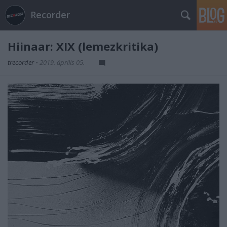
Recorder
Hiinaar: XIX (lemezkritika)
trecorder
•
2019. április 05.