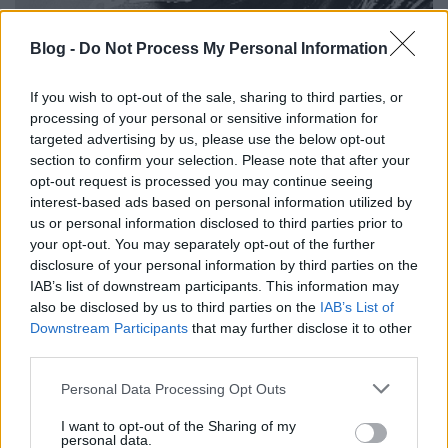
Blog -
Do Not Process My Personal Information
If you wish to opt-out of the sale, sharing to third parties, or
processing of your personal or sensitive information for
targeted advertising by us, please use the below opt-out
section to confirm your selection. Please note that after your
opt-out request is processed you may continue seeing
interest-based ads based on personal information utilized by
us or personal information disclosed to third parties prior to
your opt-out. You may separately opt-out of the further
disclosure of your personal information by third parties on the
IAB’s list of downstream participants. This information may
Előadó:
Hiinaar
also be disclosed by us to third parties on the
IAB’s List of
Downstream Participants
that may further disclose it to other
third parties.
Cím:
XIX
Please note that this website/app uses one or more Google
Personal Data Processing Opt Outs
Kiadó:
magánkiadás
services and may gather and store information including but
not limited to your visit or usage behaviour. You may click to
I want to opt-out of the Sharing of my
Megjelenés:
2019
personal data.
grant or deny consent to Google and its third-party tags to