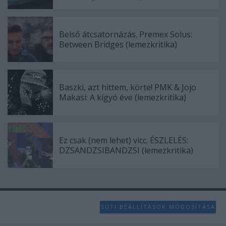
Belső átcsatornázás. Premex Solus:
Between Bridges (lemezkritika)
Baszki, azt hittem, körte! PMK & Jojo
Makasi: A kígyó éve (lemezkritika)
Ez csak (nem lehet) vicc. ÉSZLELÉS:
DZSANDZSIBANDZSI (lemezkritika)
SÜTI BEÁLLÍTÁSOK MÓDOSÍTÁSA