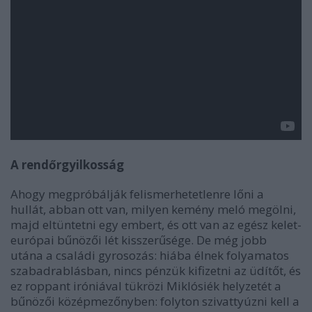
A rendőrgyilkosság
Ahogy megpróbálják felismerhetetlenre lőni a
hullát, abban ott van, milyen kemény meló megölni,
majd eltüntetni egy embert, és ott van az egész kelet-
európai bűnözői lét kisszerűsége. De még jobb
utána a családi gyrosozás: hiába élnek folyamatos
szabadrablásban, nincs pénzük kifizetni az üdítőt, és
ez roppant iróniával tükrözi Miklósiék helyzetét a
bűnözői középmezőnyben: folyton szivattyúzni kell a