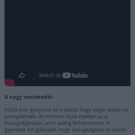
A nagy veszekedés
Attila már gyújtaná fel a házat, hogy véget vessen az
aranyéletnek, de hirtelen rájuk robban az a
hazugságkupac, amit addig felhalmoztak. A
gyerekek kifogásolják, hogy hazugságban és lopott