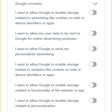
nagyon magyar, hogy mégis mindegyik hollywoodi
Google consents
maffiafilmbe kiexportálnánk keresztapáskodni.
I want to allow Google to enable storage
related to advertising like cookies on web or
device identifiers in apps.
I want to allow my user data to be sent to
Google for online advertising purposes.
I want to allow Google to send me
personalized advertising.
I want to allow Google to enable storage
related to analytics like cookies on web or
device identifiers in apps.
I want to allow Google to enable storage
related to functionality of the website or app.
Gyuka, Hollós jobb keze (Kovács Lehel)
I want to allow Google to enable storage
Azért ijesztő, mert lúzernek tűnik, pedig igazi kis
related to personalization.
surmó. Lenyúlná a főnökét, kicsinálná a keresztfiát.