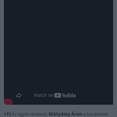
+1)
Az egyik rendező,
Mátyássy Áron
a barátaival