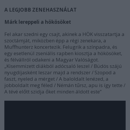
A LEGJOBB ZENEHASZNÁLAT
Márk lereppeli a hökösöket
Fel akar szedni egy csajt, akinek a HÖK visszatartja a
szoctámját, miközben épp a régi zenekara, a
Muffhunterz koncertezik. Felugrik a színpadra, és
egy esetlenül zseniális rapben kiosztja a hökösöket,
és félvállról odakeni a Magyar Valóságot.
„Kisemmizett diákból adócsaló leszel / Büdös szájú
nyugdíjasként leszar majd a rendszer / Szopod a
faszt, nyeled a mérget / A baloldalt lenézed, a
jobboldalt meg féled / Némán tűrsz, apu is így tette /
A tévé előtt szidja őket minden áldott este”