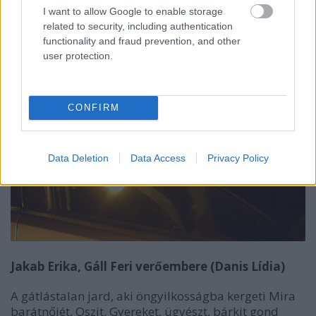
Végül Hollós küld golyót a fejébe. Az
Aranyélet
ben a
I want to allow Google to enable storage
család az első, hullája intő példa lesz Márk számára.
related to security, including authentication
functionality and fraud prevention, and other
user protection.
CONFIRM
Data Deletion
Data Access
Privacy Policy
Jakab Erika, Gáll Feri verőembere (Danis Lídia)
A gátlástalan jard, aki öngyilkosságba kergeti Mira
barátnőjét, Oszit. Gyereket, ügyészt, bárkit gond