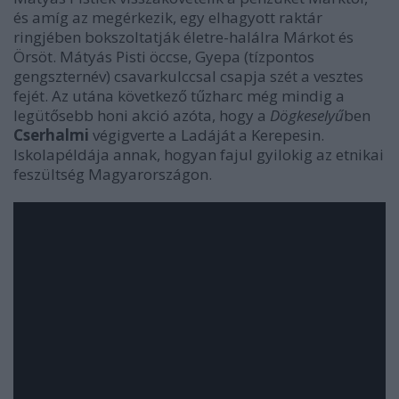
és amíg az megérkezik, egy elhagyott raktár
ringjében bokszoltatják életre-halálra Márkot és
Örsöt. Mátyás Pisti öccse, Gyepa (tízpontos
gengszternév) csavarkulccsal csapja szét a vesztes
fejét. Az utána következő tűzharc még mindig a
legütősebb honi akció azóta, hogy a
Dögkeselyű
ben
Cserhalmi
végigverte a Ladáját a Kerepesin.
Iskolapéldája annak, hogyan fajul gyilokig az etnikai
feszültség Magyarországon.