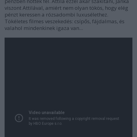
pénzben nőttek fel. Attila ezzel akar szakítani, Janka
viszont Attilával, amiért nem olyan tökös, hogy elég
pénzt keressen a rózsadombi luxusélethez.
Tökéletes filmes veszekedés: csípős, fájdalmas, és
valahol mindenkinek igaza van...