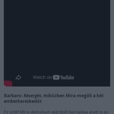
Barbaro:
Kesergés
, miközben Mira megöli a két
emberkereskedőt
Ez szólt Mira detoxban végződő berúgása alatt is az