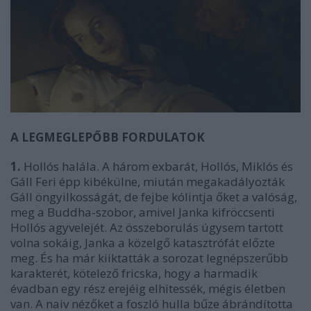
A LEGMEGLEPŐBB FORDULATOK
1.
Hollós halála. A három exbarát, Hollós, Miklós és
Gáll Feri épp kibékülne, miután megakadályozták
Gáll öngyilkosságát, de fejbe kólintja őket a valóság,
meg a Buddha-szobor, amivel Janka kifröccsenti
Hollós agyvelejét. Az összeborulás úgysem tartott
volna sokáig, Janka a közelgő katasztrófát előzte
meg. És ha már kiiktatták a sorozat legnépszerűbb
karakterét, kötelező fricska, hogy a harmadik
évadban egy rész erejéig elhitessék, mégis életben
van. A naiv nézőket a foszló hulla bűze ábrándította