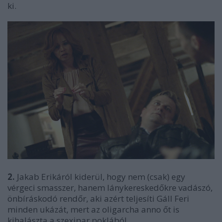
ki.
2.
Jakab Erikáról kiderül, hogy nem (csak) egy
vérgeci smasszer, hanem lánykereskedőkre vadászó,
önbíráskodó rendőr, aki azért teljesíti Gáll Feri
minden ukázát, mert az oligarcha anno őt is
kihalászta a szexipar poklából.