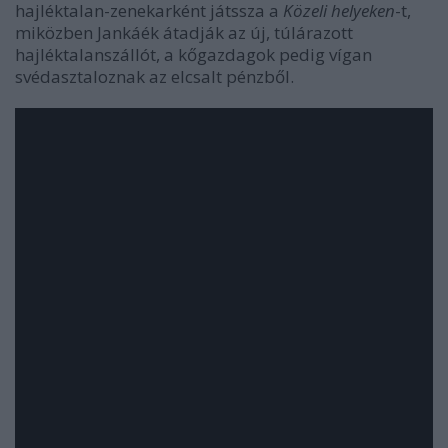
hajléktalan-zenekarként játssza a
Közeli helyeken
-t,
miközben Jankáék átadják az új, túlárazott
hajléktalanszállót, a kőgazdagok pedig vígan
svédasztaloznak az elcsalt pénzből.