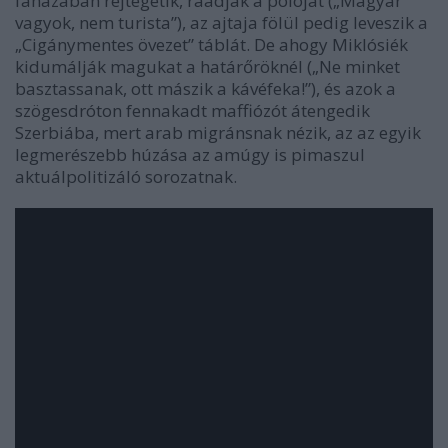
faházában rejtegetik, ráadják a pólóját („Magyar
vagyok, nem turista”), az ajtaja fölül pedig leveszik a
„Cigánymentes övezet” táblát. De ahogy Miklósiék
kidumálják magukat a határőröknél („Ne minket
basztassanak, ott mászik a kávéfeka!”), és azok a
szögesdróton fennakadt maffiózót átengedik
Szerbiába, mert arab migránsnak nézik, az az egyik
legmerészebb húzása az amúgy is pimaszul
aktuálpolitizáló sorozatnak.