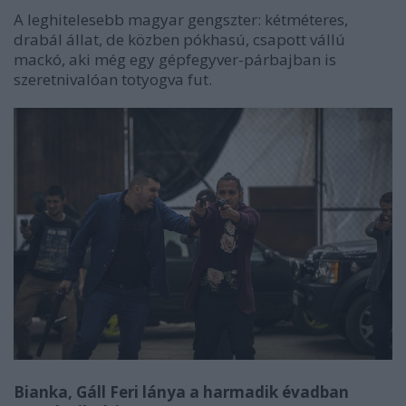
A leghitelesebb magyar gengszter: kétméteres,
drabál állat, de közben pókhasú, csapott vállú
mackó, aki még egy gépfegyver-párbajban is
szeretnivalóan totyogva fut.
Bianka, Gáll Feri lánya a harmadik évadban