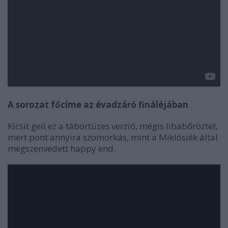
A sorozat főcíme az évadzáró fináléjában
Kicsit geil ez a tábortüzes verzió, mégis libabőröztet,
mert pont annyira szomorkás, mint a Miklósiék által
megszenvedett happy end.