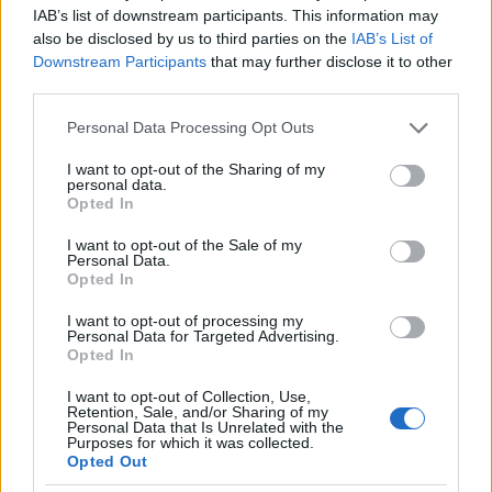
IAB’s list of downstream participants. This information may
also be disclosed by us to third parties on the
IAB’s List of
Downstream Participants
that may further disclose it to other
third parties.
Please note that this website/app uses one or more Google
Personal Data Processing Opt Outs
services and may gather and store information including but
not limited to your visit or usage behaviour. You may click to
I want to opt-out of the Sharing of my
personal data.
grant or deny consent to Google and its third-party tags to
Opted In
use your data for below specified purposes in below Google
consent section.
I want to opt-out of the Sale of my
Personal Data.
Opted In
A LEGEMLÉKEZETESEBB MELLÉKSZEREPLŐK
I want to opt-out of processing my
Mátyás Pisti, a cigány maffiózó (Fekete Lovas
Personal Data for Targeted Advertising.
Zsolt)
Opted In
I want to opt-out of Collection, Use,
Úgy vált haverkodós small talkból robbanékony
Retention, Sale, and/or Sharing of my
agresszióba, hogy az minden alkalommal
Personal Data that Is Unrelated with the
Purposes for which it was collected.
megfagyasztja a vérünk. Egy pillanatra sem lesz
Opted Out
karikatúra, se sértő sztereotípia: úgy hiteles és