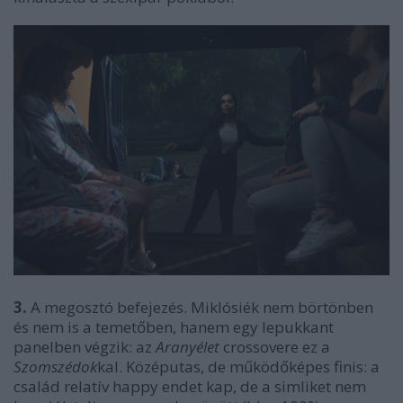
3.
A megosztó befejezés. Miklósiék nem börtönben
és nem is a temetőben, hanem egy lepukkant
panelben végzik: az
Aranyélet
crossovere ez a
Szomszédok
kal. Középutas, de működőképes finis: a
család relatív happy endet kap, de a simliket nem