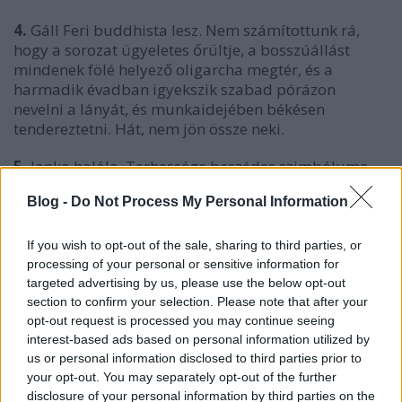
4.
Gáll Feri buddhista lesz. Nem számítottunk rá,
hogy a sorozat ügyeletes őrültje, a bosszúállást
mindenek fölé helyező oligarcha megtér, és a
harmadik évadban igyekszik szabad pórázon
nevelni a lányát, és munkaidejében békésen
tendereztetni. Hát, nem jön össze neki.
5.
Janka halála. Terhessége beszédes szimbóluma
Miklósiék sorsának, akik magukat pusztítják el
Blog -
Do Not Process My Personal Information
azzal, hogy egyre feljebb kapaszkodnak a
korrupciólétrán. „Megöl ez a gyerek, amiért
megöltem az apját” – hajtogatja Janka, akinek a
If you wish to opt-out of the sale, sharing to third parties, or
saját bűnét kell kihordania, és ebbe belehal. Még
processing of your personal or sensitive information for
nagyobb fordulat, amikor kiderül, hogy nem halt
targeted advertising by us, please use the below opt-out
section to confirm your selection. Please note that after your
meg, csak lebénult a fél oldalára. De az is
opt-out request is processed you may continue seeing
gyógyítható egy kis tornával.
interest-based ads based on personal information utilized by
us or personal information disclosed to third parties prior to
your opt-out. You may separately opt-out of the further
disclosure of your personal information by third parties on the