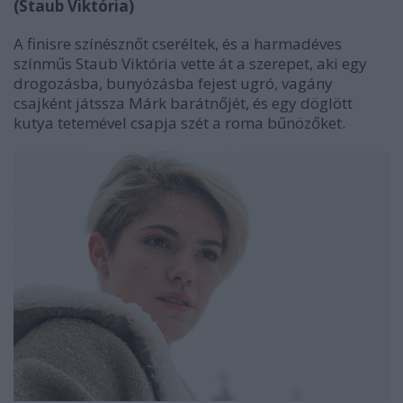
(Staub Viktória)
A finisre színésznőt cseréltek, és a harmadéves
színműs Staub Viktória vette át a szerepet, aki egy
drogozásba, bunyózásba fejest ugró, vagány
csajként játssza Márk barátnőjét, és egy döglött
kutya tetemével csapja szét a roma bűnözőket.