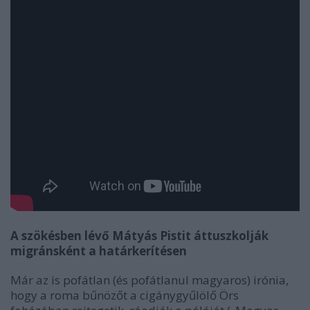
A szökésben lévő Mátyás Pistit áttuszkolják
migránsként a határkerítésen
Már az is pofátlan (és pofátlanul magyaros) irónia,
hogy a roma bűnözőt a cigánygyűlölő Örs