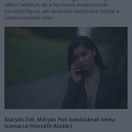
nélkül befenyít, de a harmadik évadban már
összetett figura, aki keresztes hadjáratot folytat a
szexkereskedők ellen.
Mátyás Zoli, Mátyás Pisti bandájának néma
izomarca (Horváth Aladár)