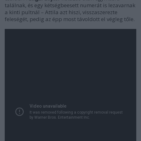
találnak, és egy kétségbeesett numerát is lezavarnak
a kinti pultnál – Attila azt hiszi, visszaszerezte
feleségét, pedig az épp most távoldott el végleg tőle.