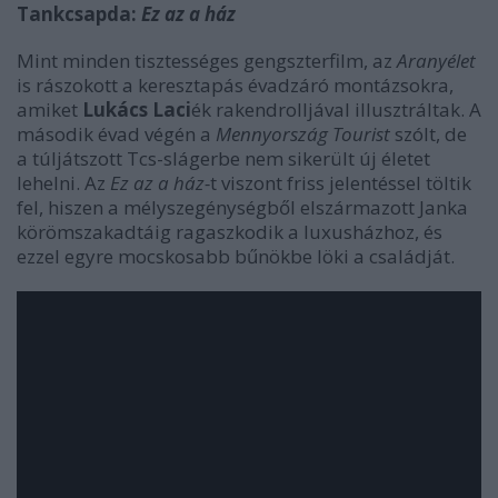
Tankcsapda:
Ez az a ház
Mint minden tisztességes gengszterfilm, az
Aranyélet
is rászokott a keresztapás évadzáró montázsokra,
amiket
Lukács Laci
ék rakendrolljával illusztráltak. A
második évad végén a
Mennyország Tourist
szólt, de
a túljátszott Tcs-slágerbe nem sikerült új életet
lehelni. Az
Ez az a ház-
t viszont friss jelentéssel töltik
fel, hiszen a mélyszegénységből elszármazott Janka
körömszakadtáig ragaszkodik a luxusházhoz, és
ezzel egyre mocskosabb bűnökbe löki a családját.