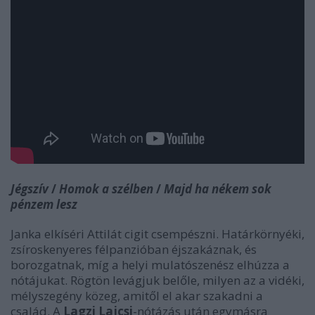
Jégszív
/
Homok a szélben
/
Majd ha nékem sok
pénzem lesz
Janka elkíséri Attilát cigit csempészni. Határkörnyéki,
zsíroskenyeres félpanzióban éjszakáznak, és
borozgatnak, míg a helyi mulatószenész elhúzza a
nótájukat. Rögtön levágjuk belőle, milyen az a vidéki,
mélyszegény közeg, amitől el akar szakadni a
család. A
Lagzi Lajcsi
-nótázás után egymásra