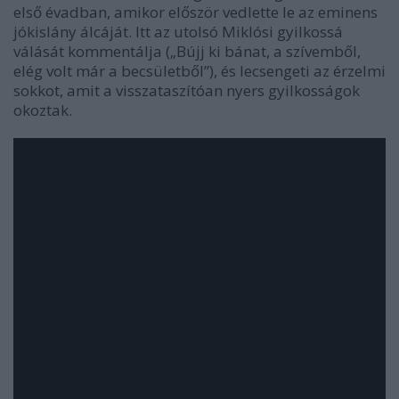
első évadban, amikor először vedlette le az eminens
jókislány álcáját. Itt az utolsó Miklósi gyilkossá
válását kommentálja („Bújj ki bánat, a szívemből,
elég volt már a becsületből”), és lecsengeti az érzelmi
sokkot, amit a visszataszítóan nyers gyilkosságok
okoztak.