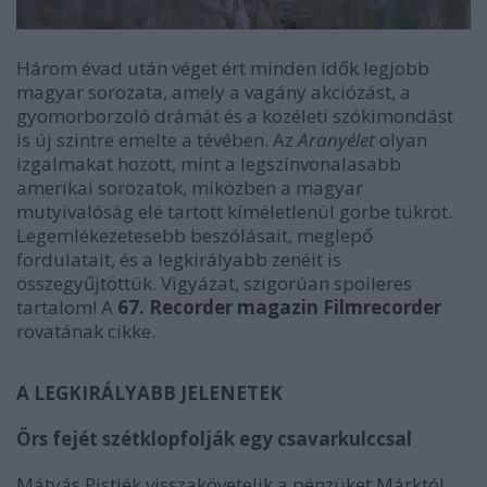
Három évad után véget ért minden idők legjobb
magyar sorozata, amely a vagány akciózást, a
gyomorborzoló drámát és a közéleti szókimondást
is új szintre emelte a tévében. Az
Aranyélet
olyan
izgalmakat hozott, mint a legszínvonalasabb
amerikai sorozatok, miközben a magyar
mutyivalóság elé tartott kíméletlenül görbe tükröt.
Legemlékezetesebb beszólásait, meglepő
fordulatait, és a legkirályabb zenéit is
összegyűjtöttük. Vigyázat, szigorúan spoileres
tartalom! A
67. Recorder magazin
Filmrecorder
rovatának cikke.
A LEGKIRÁLYABB JELENETEK
Örs fejét szétklopfolják egy csavarkulccsal
Mátyás Pistiék visszakövetelik a pénzüket Márktól,