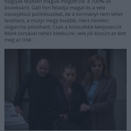
hagyják teljesen maguk mögött (ld. a 100%-os
biolekvárt). Gáll Feri feladja magát és a vele
összejátszó politikusokat, de a kormányt nem lehet
leváltani, a mutyi megy tovább, mert minden
oligarcha pótolható. Csak a tolószékbe kényszerült
Márk sorsával nehéz kibékülni: vele jól kiszúrt az élet
meg az írók.