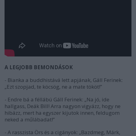
A LEGJOBB BEMONDÁSOK
- Bianka a buddhistává lett apjának, Gáll Ferinek:
„Ezt szopjad, te köcsög, ne a mate tököt!”
- Endre bá a féllábú Gáll Ferinek: „Na jó, ide
hallgass, Deák Bill! Arra nagyon vigyázz, hogy ne
hibázz, mert ha egyszer kijutok innen, feldugom
neked a műlábadat!”
- A rasszista Örs és a cigányok: „Bazdmeg, Márk,