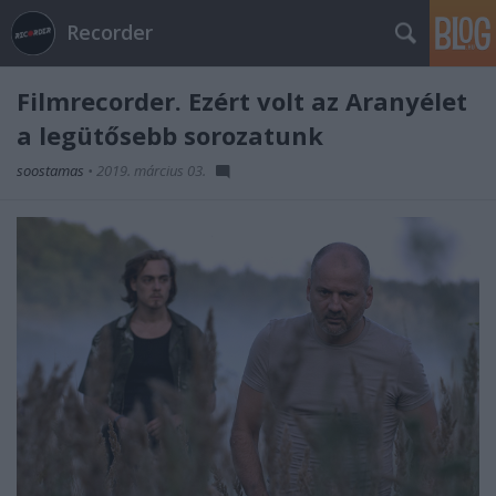
Recorder
Filmrecorder. Ezért volt az Aranyélet
a legütősebb sorozatunk
soostamas
•
2019. március 03.