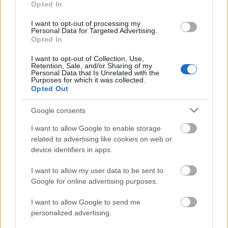
Opted In
I want to opt-out of processing my
Personal Data for Targeted Advertising.
Opted In
I want to opt-out of Collection, Use,
Retention, Sale, and/or Sharing of my
Personal Data that Is Unrelated with the
Purposes for which it was collected.
Opted Out
Google consents
I want to allow Google to enable storage
related to advertising like cookies on web or
device identifiers in apps.
I want to allow my user data to be sent to
Google for online advertising purposes.
A
Cirkusz-KA
tagjaként ismert
Szlávics Anna
mellékprojektje, az
Anna Mur
debütáló EP-jét
itt
I want to allow Google to send me
personalized advertising.
mutattuk be
, nyáron pedig
Anna & Márton S.
néven jött ki egy duólemez,
itt szerepelt