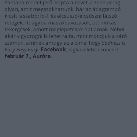
Yamaha modelljéről kapta a nevét, a zene pedig
olyan, amit megszokhattunk, bár az átlagtempó
kicsit lassabb: lo-fi és elcsúszó/elcsúszni látszó
rétegek, itt agyba mászó savazások, ott mókás
tekergések, amott meglepetésre: dallamok. Néhol
akár vigyorogni is lehet rajta, mint mondjuk a záró
számon, aminek amúgy az a címe, hogy
Sadness Is
Easy Easy Easy
.
Facebook
, legközelebbi koncert:
február 7., Auróra
.