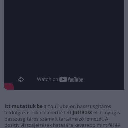
Itt mutattuk be
a YouTube-on basszusgitáros
feldolgozásokkal ismertté lett
JuffBass
első, nyugis
basszusgitáros számait tartalmazó lemezét. A
pozitív visszajelzések hatására kevesebb mint fél év