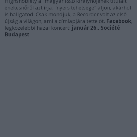
Highsnobiety a "magyar R&B királynőjének titulált"
énekesnőről azt írja: "nyers tehetsége" átjön, akárhol
is hallgatod. Csak mondjuk, a Recorder volt az első
újság a világon, ami a címlapjára tette őt.
Facebook
,
legközelebbi hazai koncert:
január 26., Société
Budapest
.