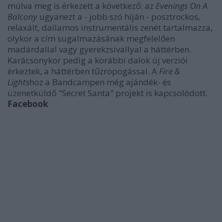
múlva meg is érkezett a következő: az
Evenings On A
Balcony
ugyanezt a - jobb szó híján - posztrockos,
relaxált, dallamos instrumentális zenét tartalmazza,
olykor a cím sugalmazásának megfelelően
madárdallal vagy gyerekzsivallyal a háttérben.
Karácsonykor pedig a korábbi dalok új verziói
érkeztek, a háttérben tűzropogással. A
Fire &
Lights
hoz a Bandcampen még ajándék- és
üzenetküldő "Secret Santa" projekt is kapcsolódott.
Facebook