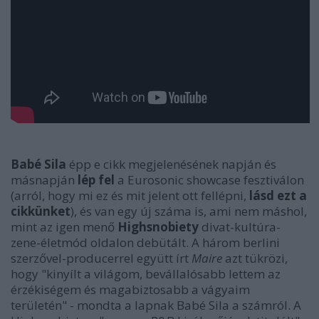
Babé Sila
épp e cikk megjelenésének napján és
másnapján
lép fel
a Eurosonic showcase fesztiválon
(arról, hogy mi ez és mit jelent ott fellépni,
lásd ezt a
cikkünket
), és van egy új száma is, ami nem máshol,
mint az igen menő
Highsnobiety
divat-kultúra-
zene-életmód oldalon debütált. A három berlini
szerzővel-producerrel együtt írt
Maire
azt tükrözi,
hogy "kinyílt a világom, bevállalósabb lettem az
érzékiségem és magabiztosabb a vágyaim
területén" - mondta a lapnak Babé Sila a számról. A