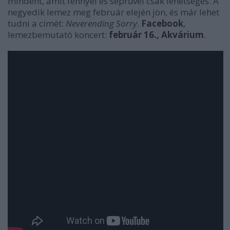
mindent, amit fénnyel és seprűvel csak lehetséges. A
negyedik lemez meg február elején jön, és már lehet
tudni a címét:
Neverending Sorry
.
Facebook
,
lemezbemutató koncert:
február 16., Akvárium
.