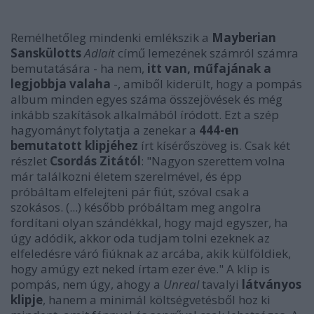
Remélhetőleg mindenki emlékszik a
Mayberian
Sanskülotts
Adlait
című lemezének számról számra
bemutatására - ha nem,
itt van, műfajának a
legjobbja valaha
-, amiből kiderült, hogy a pompás
album minden egyes száma összejövések és még
inkább szakítások alkalmából íródott. Ezt a szép
hagyományt folytatja a zenekar a
444-en
bemutatott klipjéhez
írt kísérőszöveg is. Csak két
részlet
Csordás Zitától
: "Nagyon szerettem volna
már találkozni életem szerelmével, és épp
próbáltam elfelejteni pár fiút, szóval csak a
szokásos. (...) később próbáltam meg angolra
fordítani olyan szándékkal, hogy majd egyszer, ha
úgy adódik, akkor oda tudjam tolni ezeknek az
elfeledésre váró fiúknak az arcába, akik külföldiek,
hogy amúgy ezt neked írtam ezer éve." A klip is
pompás, nem úgy, ahogy a
Unreal
tavalyi
látványos
klipje
, hanem a minimál költségvetésből hoz ki