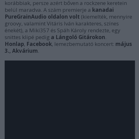
korábbiak, persze azért bőven a rockzene keretein
belül maradva. A szám premierje a
kanadai
PureGrainAudio oldalon volt
(kiemelték, mennyire
groovy, valamint Vitáris Iván karakteres, színes
énekét), a Miki357 és Spáh Károly rendezte, egy
snittes klipé pedig
a Lángoló Gitárokon
.
Honlap
,
Facebook
, lemezbemutató koncert:
május
3., Akvárium
.