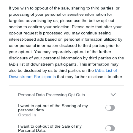
kísérletezésből indult, ami végül a három szám
magja lett. Mint amikor az ember kis kavicsokat ráz
If you wish to opt-out of the sale, sharing to third parties, or
a kezében, vagy ahogy egy folyó a kavicsokat görgeti
processing of your personal or sensitive information for
a medrében, bennem ilyen érzést keltett, ez
targeted advertising by us, please use the below opt-out
határozta meg az irányt, innen a cím is." Donau
section to confirm your selection. Please note that after your
néven a
Bandcampen
korábban kb. gitáros drone-t
opt-out request is processed you may continue seeing
(vagy bizonyos értelemben posztrockot) jelentetett
interest-based ads based on personal information utilized by
us or personal information disclosed to third parties prior to
meg; saját nevén pedig
számos kiadványa érhető
your opt-out. You may separately opt-out of the further
el itt
, sok közülük kortárstánc-előadásokhoz,
disclosure of your personal information by third parties on the
kísérleti filmekhez készült, van köztük ambientes,
IAB’s list of downstream participants. This information may
kísérletezős, zajos, szintis, gitáros stb. Legutóbbi
also be disclosed by us to third parties on the
IAB’s List of
filmes munkája az
Üres lovak
című "
esszéfilm
",
itt
Downstream Participants
that may further disclose it to other
az előzetese
.
Facebook
third parties.
Please note that this website/app uses one or more Google
Personal Data Processing Opt Outs
services and may gather and store information including but
not limited to your visit or usage behaviour. You may click to
I want to opt-out of the Sharing of my
personal data.
grant or deny consent to Google and its third-party tags to
Opted In
use your data for below specified purposes in below Google
consent section.
I want to opt-out of the Sale of my
Personal Data.