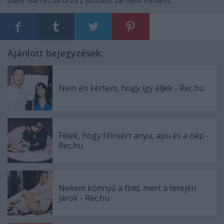
babé sila
rec.hu
drmrz
juffbass
dé nash
mmamt
Ajánlott bejegyzések:
Nem én kértem, hogy így éljek - Rec.hu
Félek, hogy félreért anyu, apu és a nép -
Rec.hu
Nekem könnyű a föld, mert a tetején
járok - Rec.hu