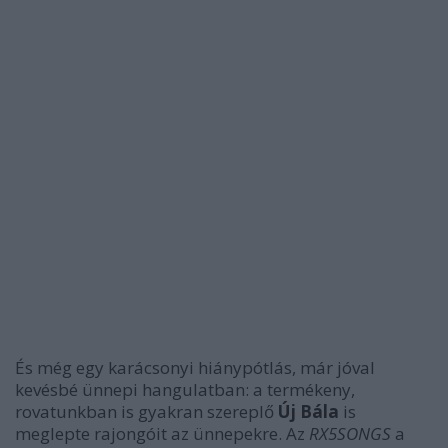
És még egy karácsonyi hiánypótlás, már jóval
kevésbé ünnepi hangulatban: a termékeny,
rovatunkban is gyakran szereplő
Új Bála
is
meglepte rajongóit az ünnepekre. Az
RX5SONGS
a