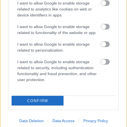
I want to allow Google to enable storage
rovatunkban
. Most pedig itt a az új Anna Mur-EP,
related to analytics like cookies on web or
megváltozott felállásban: az előbb említettt Márton
device identifiers in apps.
S. (úgymint
Somogyi
) billentyűs itt is játszik,
mellette még
Szalay Tamás Géza
(bőgő, basszus)
I want to allow Google to enable storage
és
Orosz Márton
(dob). A stílus viszont nagyjából
related to functionality of the website or app.
ugyanaz: finom jazzes art pop, erősebb bossa novás
hatásokkal, némi elektronikával. Úgy visszafogott ez
I want to allow Google to enable storage
az öt szám, hogy közben nagyon határozottan
related to personalization.
érzelmes is. "Egyre élesebben formálódik a
fejemben, hogy milyen zenei szövetben szeretném
I want to allow Google to enable storage
hallani a dalaimat, mind a színpadon, mind a
related to security, including authentication
felvételen. ..és bár korábban azt gondoltam, hogy a
functionality and fraud prevention, and other
csupasz dalok számítanak csak, mostanra egyre
user protection.
fontosabbá vált a teljes kép" - írta az EP-ről a
Recordernek Szlávics Anna, aki egyébként nemcsak
dalszerző, de a felvételektől (kivéve dob) a maszterig
CONFIRM
a technikai részt is ő csinálta, ami által "új világ
nyílt" számára.
Facebook
, lemezbemutató koncert:
január 22., Szimpla Kert
.
Data Deletion
Data Access
Privacy Policy