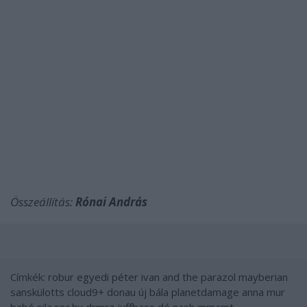
Összeállítás:
Rónai András
Címkék:
robur
egyedi péter
ivan and the parazol
mayberian
sanskülotts
cloud9+
donau
új bála
planetdamage
anna mur