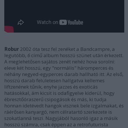
Robur
2002 óta tesz fel zenéket a Bandcampre, a
legutóbb,
6
című album hosszú szünet után érkezett.
A meglehetősen sajátos zenét nehéz hova sorolni:
eleve két hosszú, egy "normális" háromperces és
néhány negyed-egyperces darab hallható itt. Az első,
hosszú darab felületesen hallgatva kellemes
liftzenének tűnik, enyhe jazzes és exoticás
hatásokkal, ám kicsit is odafigyelve kiderül, hogy
ébresztőóraszerű csipogások és más, ki tudja
honnan idetévedt hangok visznek bele izgalmakat, és
ráérősen kanyargó, nem célratartó szerkezete is
szokatlanná teszi. Nagyjából hasonló igaz a másik
hosszú számra, csak éppen az a retrofuturista