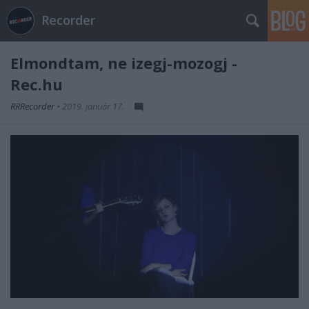
Recorder
Elmondtam, ne izegj-mozogj -
Rec.hu
RRRecorder
•
2019. január 17.