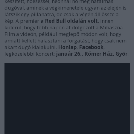
készített, hóeséssel, neonnal no meg hatalmas
dugóval, aminek a végkimenetele ugyan az elején is
látszik egy pillanatra, de csak a végén áll össze a
kép. A premier
a Red Bull oldalán volt
, innen
kiderül, hogy több napon át dolgozott a Mihaszna
Film a videón, például meglepő módon volt, hogy
amiatt kellett halasztani a forgatást, hogy csak nem
akart dugó kialakulni.
Honlap
,
Facebook
,
legközelebbi koncert:
január 26., Rómer Ház, Győr
.