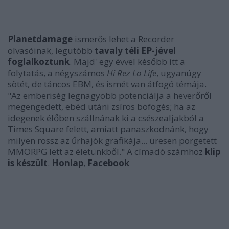
Planetdamage
ismerős lehet a Recorder
olvasóinak, legutóbb
tavaly téli EP-jével
foglalkoztunk
. Majd' egy évvel később itt a
folytatás, a négyszámos
Hi Rez Lo Life
, ugyanúgy
sötét, de táncos EBM, és ismét van átfogó témája.
"Az emberiség legnagyobb potenciálja a heverőről
megengedett, ebéd utáni zsíros böfögés; ha az
idegenek élőben szállnának ki a csészealjakból a
Times Square felett, amiatt panaszkodnánk, hogy
milyen rossz az űrhajók grafikája... üresen pörgetett
MMORPG lett az életünkből." A címadó számhoz
klip
is készült
.
Honlap
,
Facebook