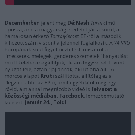
Decemberben
jelent meg
Dé:Nash
Turul
című
opusza, ami a magyarság eredetét járta körül; a
hamarosan érkező
Tarsolylemez
EP-ről a második
kihozott szám viszont a jelennel foglalkozik. A
V4 KRÚ
Európának küld figyelmeztetést, miszernt a
"mecsetek, melegek, genderes szemetek" hanyatlást
mi itt keleten megállítjuk, de ám fegyverrel: lövünk
nyugat felé, aztán "jaj annak, aki útjába áll". A
morcos alapot
Krúbi
szállította, állítólag ez a
"legzordabb" az EP-n, amit egyébként még egy
rövid, ám annál megrázóbb videó is
felvezet a
közösségi médiában
.
Facebook
, lemezbemutató
koncert:
január 24., Toldi
.