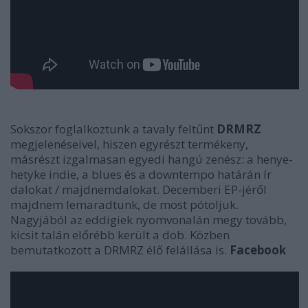
Sokszor foglalkoztunk a tavaly feltűnt
DRMRZ
megjelenéseivel, hiszen egyrészt termékeny,
másrészt izgalmasan egyedi hangú zenész: a henye-
hetyke indie, a blues és a downtempo határán ír
dalokat / majdnemdalokat. Decemberi EP-jéről
majdnem lemaradtunk, de most pótoljuk.
Nagyjából az eddigiek nyomvonalán megy tovább,
kicsit talán előrébb került a dob. Közben
bemutatkozott a DRMRZ élő felállása is.
Facebook