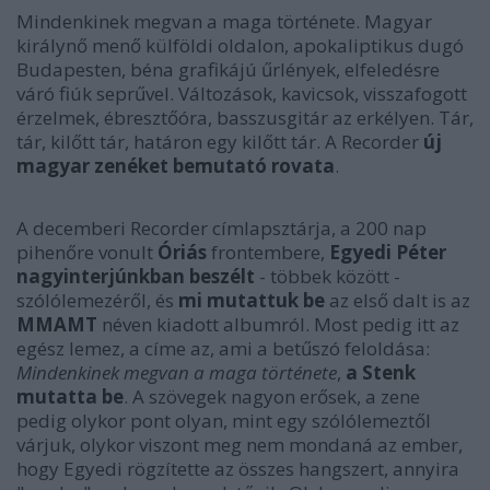
Mindenkinek megvan a maga története. Magyar
királynő menő külföldi oldalon, apokaliptikus dugó
Budapesten, béna grafikájú űrlények, elfeledésre
váró fiúk seprűvel. Változások, kavicsok, visszafogott
érzelmek, ébresztőóra, basszusgitár az erkélyen. Tár,
tár, kilőtt tár, határon egy kilőtt tár. A Recorder
új
magyar zenéket bemutató rovata
.
A decemberi Recorder címlapsztárja, a 200 nap
pihenőre vonult
Óriás
frontembere,
Egyedi Péter
nagyinterjúnkban beszélt
- többek között -
szólólemezéről, és
mi mutattuk be
az első dalt is az
MMAMT
néven kiadott albumról. Most pedig itt az
egész lemez, a címe az, ami a betűszó feloldása:
Mindenkinek megvan a maga története
,
a Stenk
mutatta be
. A szövegek nagyon erősek, a zene
pedig olykor pont olyan, mint egy szólólemeztől
várjuk, olykor viszont meg nem mondaná az ember,
hogy Egyedi rögzítette az összes hangszert, annyira