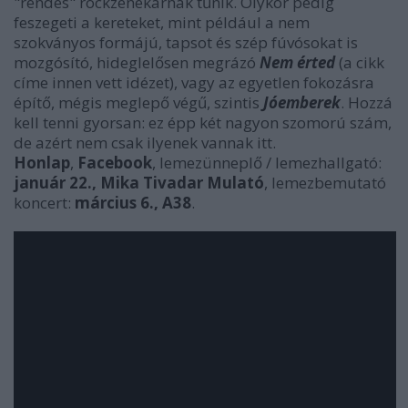
"rendes" rockzenekarnak tűnik. Olykor pedig
feszegeti a kereteket, mint például a nem
szokványos formájú, tapsot és szép fúvósokat is
mozgósító, hideglelősen megrázó
Nem érted
(a cikk
címe innen vett idézet), vagy az egyetlen fokozásra
építő, mégis meglepő végű, szintis
Jóemberek
. Hozzá
kell tenni gyorsan: ez épp két nagyon szomorú szám,
de azért nem csak ilyenek vannak itt.
Honlap
,
Facebook
, lemezünneplő / lemezhallgató:
január 22., Mika Tivadar Mulató
, lemezbemutató
koncert:
március 6., A38
.