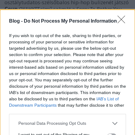
osztálytudatos-szélsőbalos hip-hop bulizenét játszó
Coup
OYAHYTT
című számát a
Sorry To Bother You
című agyeldobós szatírából, amit a kollektíva
Blog -
Do Not Process My Personal Information
frontembere,
Boots Riley
írt és rendezett.
A teljes shortlistek megtalálhatók
az Oscar
If you wish to opt-out of the sale, sharing to third parties, or
honlapján
, alant pedig ízelítőül néhány nevezett.
processing of your personal or sensitive information for
targeted advertising by us, please use the below opt-out
section to confirm your selection. Please note that after your
opt-out request is processed you may continue seeing
interest-based ads based on personal information utilized by
us or personal information disclosed to third parties prior to
your opt-out. You may separately opt-out of the further
disclosure of your personal information by third parties on the
IAB’s list of downstream participants. This information may
also be disclosed by us to third parties on the
IAB’s List of
Downstream Participants
that may further disclose it to other
third parties.
Please note that this website/app uses one or more Google
Personal Data Processing Opt Outs
services and may gather and store information including but
not limited to your visit or usage behaviour. You may click to
I want to opt-out of the Sharing of my