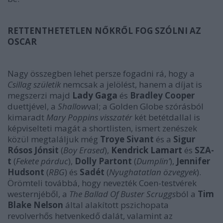
RETTENTHETETLEN NŐKRŐL FOG SZÓLNI AZ
OSCAR
Nagy összegben lehet persze fogadni rá, hogy a
Csillag születik
nemcsak a jelölést, hanem a díjat is
megszerzi majd
Lady Gaga
és
Bradley Cooper
duettjével, a
Shallow
val; a Golden Globe szórásból
kimaradt
Mary Poppins visszatér
két betétdallal is
képviselteti magát a shortlisten, ismert zenészek
közül megtaláljuk még
Troye Sivant
és a
Sigur
Rósos Jónsit
(
Boy Erased
),
Kendrick Lamart
és
SZA-
t
(
Fekete párduc
),
Dolly Partont
(
Dumplin’
),
Jennifer
Hudsont
(
RBG
) és
Sadét
(
Nyughatatlan özvegyek
).
Örömteli továbbá, hogy nevezték Coen-testvérek
westernjéből, a
The Ballad Of Buster Scruggs
ból a
Tim
Blake Nelson
által alakított pszichopata
revolverhős hetvenkedő dalát, valamint az