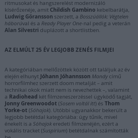
ritmusokat és hangszerelést modernizáló
kísérőzenéje, amit
Childish Gambino
kebelbarátja,
Ludwig Göransson
szerzett, a
Bosszúállók: Végtelen
háború
val és a
Ready Player One
-nal pedig a veterán
Alan Silvestri
duplázott a shortlistben.
AZ ELMÚLT 25 ÉV LEGJOBB ZENÉS FILMJEI
A kategóriában mellőzöttek között ott találjuk az év
elején elhunyt
Jóhann Jóhannsson
Mandy
című
horrorfilmhez szerzett doom metalját – amit
technikai okok miatt nem is nevezhettek –, valamint
a
Radiohead
két filmzeneszerzéssel ügyködő tagját,
Jonny Greenwoodot
(
Sosem voltál itt
) és
Thom
Yorke-ot
(
Sóhajok
). Utóbbi ugyanakkor bekerült a
legjobb betétdal kategóriába: úgy tűnik, mivel
énekelt is a
Sóhajok
eredeti filmzenéjén, ezért a
vokális tracket (
Suspirium
) betétdalnak számították
be.