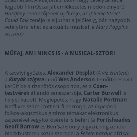
legjobb film Oscarját emlékezetes módon elnyerő
Holdfény
rendezőjének új filmje, az
If Beale Street
Could Talk
zenéje is eljuthat a jelölésig, bár nagyobb
vetélytárs lehet az aktuális musical, a
Mary Poppins
visszatér
.
MŰFAJ, AMI NINCS IS - A MUSICAL-SZTORI
A tavalyi győztes,
Alexander Desplat
(
A víz érintése
)
a
Kutyák szigete
című
Wes Anderson
-felnőttmesével
került be a tizenötös csoportba, és a
Coen-
testvérek
állandó zeneszerzője,
Carter Burwell
is
helyet kapott. Meglepetés, hogy
Natalie Portman
Netflixre száműzött sci-fi horrorja, az
Expedíció
folkos-akusztikus gitáros témákat elektronikus
zajzenével vegyítő kísérete is befért (a
Portisheades
Geoff Barrow
és Ben Salisbury jegyzi), míg az idei
blockbusterek közül szerepel a
Fekete párduc
afrikai