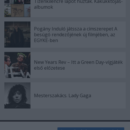
Tizenkilencre lapot húztak. Kakukktojás-
albumok
Pogány Induló játssza a címszerepet A
besúgó rendezőjének új filmjében, az
EGYKE-ben
New Years Rev – Itt a Green Day-vígjáték
első előzetese
Mesterszakács. Lady Gaga