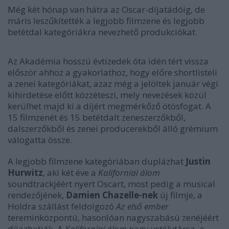
Még két hónap van hátra az Oscar-díjatádóig, de
máris leszűkítették a legjobb filmzene és legjobb
betétdal kategóriákra nevezhető produkciókat.
Az Akadémia hosszú évtizedek óta idén tért vissza
először ahhoz a gyakorlathoz, hogy előre shortlisteli
a zenei kategóriákat, azaz még a jelöltek január végi
kihirdetése előtt közzéteszi, mely nevezések közül
kerülhet majd ki a díjért megmérkőző ötösfogat. A
15 filmzenét és 15 betétdalt zeneszerzőkből,
dalszerzőkből és zenei producerekből álló grémium
válogatta össze.
A legjobb filmzene kategóriában duplázhat
Justin
Hurwitz
, aki két éve a
Kaliforniai álom
soundtrackjéért nyert Oscart, most pedig a musical
rendezőjének,
Damien Chazelle-nek
új filmje, a
Holdra szállást feldolgozó
Az első ember
tereminközpontú, hasonlóan nagyszabású zenéjéért
díjazhatják. A
Kaliforniai álom
nagy vetélytársa, a