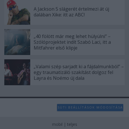
A Jackson 5 slágerét értelmezi át új
dalában Xike: itt az ABC!
„40 fölött már meg lehet hülyülni” –
Szólóprojektet indít Szabó Laci, itt a
Mitfahrer első klipje
„Valami szép sarjadt ki a fájdalmunkból” –
egy traumatizáló szakítást dolgoz fel
Layra és Noémo új dala
SÜTI BEÁLLÍTÁSOK MÓDOSÍTÁSA
mobil
|
teljes