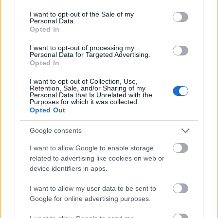
use your data for below specified purposes in below Google
lemezkészítés során sokféle hangzással és
consent section.
I want to opt-out of the Sale of my
hangszereléssel kísérletezett. „
Eddig az egy szál
Personal Data.
Opted In
gitáros dalok voltak rám jellemzők, az új lemezen
viszont ezek lesznek kisebbségben. Nem szabtam
I want to opt-out of processing my
semmilyen határt a megszólalás tekintetében; a
Personal Data for Targeted Advertising.
Folyóban
megjelenő fúvósszekció csak az egyike a
Opted In
többféle újításnak, amik a bemutatkozó MMAMT-lemez
I want to opt-out of Collection, Use,
szerves részévé váltak
” – mesélte Egyedi.
Retention, Sale, and/or Sharing of my
Personal Data that Is Unrelated with the
Purposes for which it was collected.
Opted Out
a bemutatkozó MMAMT-lemez tehát január 15-én
jelenik meg a zajzajzaj kiadó gondozásában, a
Google consents
lemezbemutató koncert március 6-án lesz az A38
Hajón.
Facebook-esemény
.
I want to allow Google to enable storage
related to advertising like cookies on web or
device identifiers in apps.
és akkor következzen a minimalista, bensőséges
I want to allow my user data to be sent to
Folyó
:
Google for online advertising purposes.