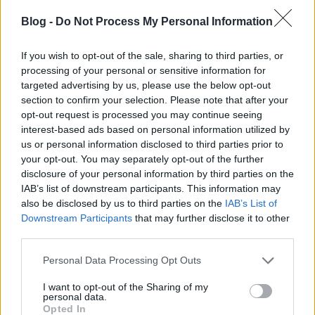
fúvóskísérettel,
Bon Iver
és
Sufjan Stevens
indie
Blog -
Do Not Process My Personal Information
folkjának hangulatában.
„
Annyira egyértelműen és egyszerűen foglal most össze
If you wish to opt-out of the sale, sharing to third parties, or
engem ez a dal, hogy nem volt kérdés: ezt mutatom
processing of your personal or sensitive information for
meg először, még ha ezzel le is lövöm a lemez lezárását
”
targeted advertising by us, please use the below opt-out
– mondta el Egyedi. A 2014-ben született
section to confirm your selection. Please note that after your
szerzemény idén kapta meg végleges szövegét.
opt-out request is processed you may continue seeing
„
Nagyjából egy éve került helyre bennem a saját
interest-based ads based on personal information utilized by
us or personal information disclosed to third parties prior to
közlésem, hogy mi is vagyok én, mit és hogyan
your opt-out. You may separately opt-out of the further
szeretnék. Amikor ez megvolt, hirtelen minden
disclosure of your personal information by third parties on the
egyértelművé vált és szinte magától kezdtek történni a
IAB’s list of downstream participants. This information may
dolgok. A
Folyó
is így nyerte el végleges szövegét és
also be disclosed by us to third parties on the
IAB’s List of
hangszerelését
” – tette hozzá a szerző.
Downstream Participants
that may further disclose it to other
third parties.
TAVALYELŐTT INTERJÚZTUNK EGYEDI PÉTERREL
Please note that this website/app uses one or more Google
Personal Data Processing Opt Outs
services and may gather and store information including but
not limited to your visit or usage behaviour. You may click to
I want to opt-out of the Sharing of my
A
Folyó
minimalista megszólalása és hangszerelése
personal data.
grant or deny consent to Google and its third-party tags to
Opted In
nem jellemzi a bemutatkozó lemez egészét, Egyedi a