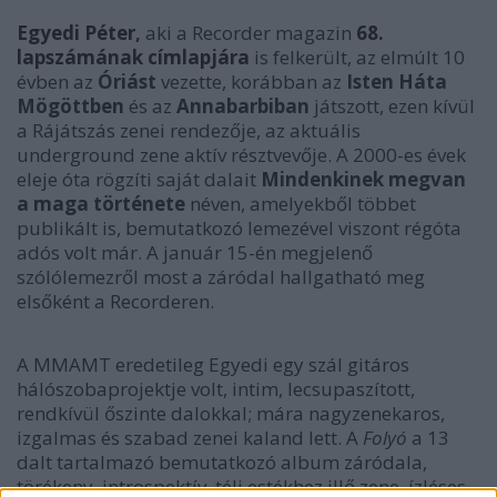
Egyedi Péter
,
aki a Recorder magazin
68.
lapszámának címlapjára
is felkerült, az elmúlt 10
évben az
Óriást
vezette, korábban az
Isten Háta
Mögöttben
és az
Annabarbiban
játszott, ezen kívül
a Rájátszás zenei rendezője, az aktuális
underground zene aktív résztvevője. A 2000-es évek
eleje óta rögzíti saját dalait
Mindenkinek megvan
a maga története
néven, amelyekből többet
publikált is, bemutatkozó lemezével viszont régóta
adós volt már. A január 15-én megjelenő
szólólemezről most a záródal hallgatható meg
elsőként a Recorderen.
A MMAMT eredetileg Egyedi egy szál gitáros
hálószobaprojektje volt, intim, lecsupaszított,
rendkívül őszinte dalokkal; mára nagyzenekaros,
izgalmas és szabad zenei kaland lett. A
Folyó
a 13
dalt tartalmazó bemutatkozó album záródala,
törékeny, introspektív, téli estékhez illő zene, ízléses