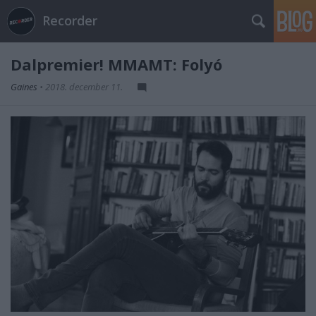
Recorder
Dalpremier! MMAMT: Folyó
Gaines
•
2018. december 11.