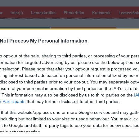
ar
Interjú
Lemezkritika
Filmkritika
Kultsarok
Lemeztásk
SZIG
RDER PODCASTJAI ITT!
FRISS MAGYAR ZENÉK HETENTE!
 LEGJOBB HAZAI LEMEZEK.
HÁTTÉRBEN IS KÖZÉPPONTBAN.
Not Process My Personal Information
 LEGJOBB SOROZATOK.
2005: EZ MENT HÚSZ ÉVE.
to opt-out of the sale, sharing to third parties, or processing of your per
 – 2018-AS ŐSZI FESZTIVÁLOK
formation for targeted advertising by us, please use the below opt-out s
Y
r selection. Please note that after your opt-out request is processed y
eing interest-based ads based on personal information utilized by us or
disclosed to third parties prior to your opt-out. You may separately opt-
losure of your personal information by third parties on the IAB’s list of
. This information may also be disclosed by us to third parties on the
IA
Participants
that may further disclose it to other third parties.
 that this website/app uses one or more Google services and may gath
including but not limited to your visit or usage behaviour. You may click 
SZE
 to Google and its third-party tags to use your data for below specifi
ogle consent section.