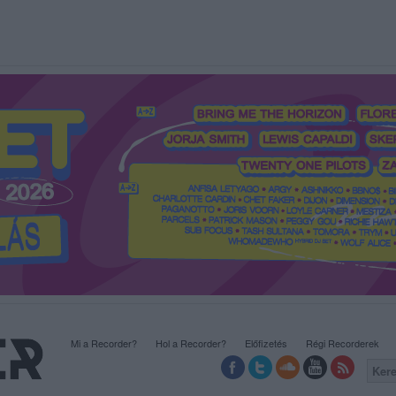
Mi a Recorder?
Hol a Recorder?
Előfizetés
Régi Recorderek