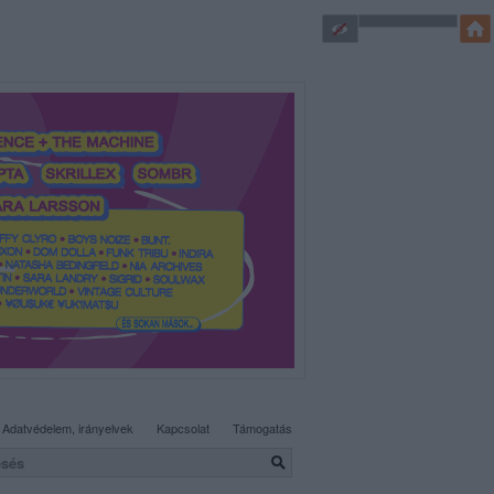
SÜTI BEÁLLÍTÁSOK MÓDOSÍTÁSA
Adatvédelem, irányelvek
Kapcsolat
Támogatás