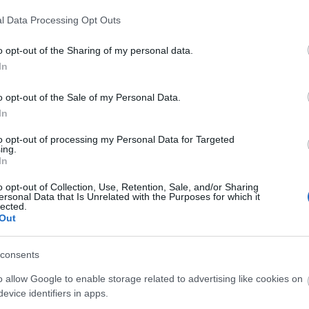
l Data Processing Opt Outs
o opt-out of the Sharing of my personal data.
ni? Na jó, szabadságra, külföldön időt eltölteni? És eközben részt
In
sztiválozásról elsőre ne csak a nyár ugorjon be, a Recorder
 becsengetés utáni legjobb idei európai eseményeket is. Ezek
o opt-out of the Sale of my Personal Data.
c City
fesztivál.
In
to opt-out of processing my Personal Data for Targeted
ing.
In
etve 11 ezer Ft), a szombat-vasárnapi bérlet 62 euró (20 ezer Ft)
o opt-out of Collection, Use, Retention, Sale, and/or Sharing
a világörökség részévé nyilvánított épületei, valamint meghitt
ersonal Data that Is Unrelated with the Purposes for which it
lected.
as zenei fesztiválnak is otthont ad. Ezek egyike a Sonic City,
Out
 a
Savages
és
Thurston Moore
is, idén pedig
Courtney Barnett
gfelelően hangsúlyosak a női előadók (
Snail Mail, Emma Ruth
Joan As Police Woman
), de megint lesz pár olyan izgalmas-
consents
eg régóta hiába vár, mint a
Poliça, Cate Le Bon
és
Tim Presley
 Brüsszel és Brugge is alig másfél óra vonattal, így egy rövidebb
o allow Google to enable storage related to advertising like cookies on
evice identifiers in apps.
BEL