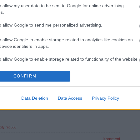
o allow my user data to be sent to Google for online advertising
s.
öbb Recorder a Facebookon. Még több Recorder, ott, igen.
to allow Google to send me personalized advertising.
o allow Google to enable storage related to analytics like cookies on
evice identifiers in apps.
o allow Google to enable storage related to functionality of the website
Vasárnapi és
Mit keres a
Analog Balaton,
hétfői Sziget-
Mátrában a
jazzbois,
CONFIRM
ajánló: Ünneplés
Rolling Stones?
Quimby, Kaláka,
o allow Google to enable storage related to personalization.
és megérkezés
Június elején jön
Sena és sokan
a Tribute
mások az
o allow Google to enable storage related to security, including
Maraton!
ingyenes
Data Deletion
Data Access
Privacy Policy
Budaörs
cation functionality and fraud prevention, and other user protection.
Fesztiválon
city
rec066
komment