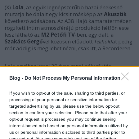
(X)
Lola
, az egyik legnépszerűbb hazai énekesnő
mutatja be dalait egy kicsit másképp az
Akusztik
következő adásában. Az A38 Hajó kamaratermében
rögzített intim atmoszférájú produkció hétfőn este
lesz látható az
M2 Petőfi TV
-ben, egy dalt, a
Szakács Gergő
vel közösen előadott
Telihold
at pedig
már addig is meg lehet nézni, csak itt, a Recorderen.
Lola nevéhez közel 20 éves zenei pályafutás,
megannyi sláger, valamint számos szakmai és
Blog -
Do Not Process My Personal Information
közönségdíj kötődik. Az idén nyáron az M2 Petőfi TV
műsorvezetőjeként
is megismert énekesnő régebbi
dalai mellett új lemezéről is bemutatott néhányat az
If you wish to opt-out of the sale, sharing to third parties, or
Akusztik televíziós felvételén, természetesen a
processing of your personal or sensitive information for
stúdiófelvételekétől eltérő hangszerelésben és
targeted advertising by us, please use the below opt-out
hangvételben. Emellett két, számára különleges női
section to confirm your selection. Please note that after your
opt-out request is processed you may continue seeing
előadótól, Emeli Sandétól és Dua Lipától is elénekelt
interest-based ads based on personal information utilized by
egy-egy dalt, sőt feldolgozta A Dal 2018 nyertes
us or personal information disclosed to third parties prior to
szerzeményét, az
AWS
Viszlát nyár
című dalát is. A
your opt-out. You may separately opt-out of the further