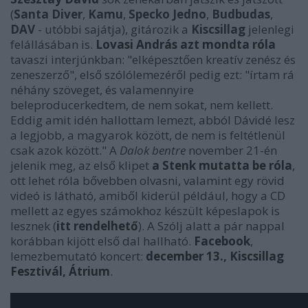
(
Santa Diver
,
Kamu
,
Specko Jedno
,
Budbudas
,
DAV
- utóbbi sajátja), gitározik a
Kiscsillag
jelenlegi
felállásában is.
Lovasi András azt mondta róla
tavaszi interjúnkban: "elképesztően kreatív zenész és
zeneszerző", első szólólemezéről pedig ezt: "írtam rá
néhány szöveget, és valamennyire
beleproducerkedtem, de nem sokat, nem kellett.
Eddig amit idén hallottam lemezt, abból Dávidé lesz
a legjobb, a magyarok között, de nem is feltétlenül
csak azok között." A
Dalok bentre
november 21-én
jelenik meg, az első klipet
a Stenk mutatta be róla
,
ott lehet róla bővebben olvasni, valamint egy rövid
videó is látható, amiből kiderül például, hogy a CD
mellett az egyes számokhoz készült képeslapok is
lesznek (
itt rendelhető
). A Szólj alatt a pár nappal
korábban kijött első dal hallható.
Facebook
,
lemezbemutató koncert:
december 13., Kiscsillag
Fesztivál, Átrium
.