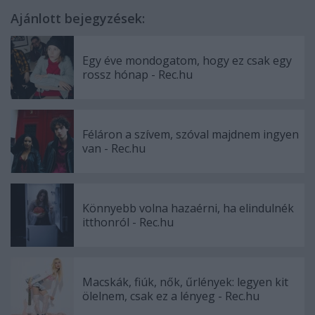
Ajánlott bejegyzések:
Egy éve mondogatom, hogy ez csak egy
rossz hónap - Rec.hu
Féláron a szívem, szóval majdnem ingyen
van - Rec.hu
Könnyebb volna hazaérni, ha elindulnék
itthonról - Rec.hu
Macskák, fiúk, nők, űrlények: legyen kit
ölelnem, csak ez a lényeg - Rec.hu