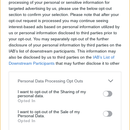
processing of your personal or sensitive information for
targeted advertising by us, please use the below opt-out
section to confirm your selection. Please note that after your
opt-out request is processed you may continue seeing
interest-based ads based on personal information utilized by
us or personal information disclosed to third parties prior to
your opt-out. You may separately opt-out of the further
disclosure of your personal information by third parties on the
A
Cappuccino Projekt
Korándi Dávid
(
Zombie
IAB’s list of downstream participants. This information may
Girlfriend
,
Felső Tízezer
) nagyon-lo-fi projektje,
also be disclosed by us to third parties on the
IAB’s List of
vicces szám- és EP-címekkel. A legújabb,
Suhará
val
Downstream Participants
that may further disclose it to other
készült EP címe nem vicces:
Them
, leírása viszont az,
third parties.
és egyben találó is: "relaxációhoz vagy
Please note that this website/app uses one or more Google
Personal Data Processing Opt Outs
depresszióhoz, talán mindkettőhöz". Hét perc az
services and may gather and store information including but
egész, és annyira visszafogott, hogy háromszor kell
not limited to your visit or usage behaviour. You may click to
I want to opt-out of the Sharing of my
meghallgatni, hogy egyszer meghalld ezt a lebegő
personal data.
grant or deny consent to Google and its third-party tags to
gitárhangokból és még minimálisabb dobgépből
Opted In
use your data for below specified purposes in below Google
összerakott kis valamit - és rájöjj, hogy igazából
consent section.
I want to opt-out of the Sale of my
mennyire szerethető egy darab.
Facebook
Personal Data.
Opted In