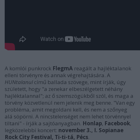
A komlói punkrock
FlegmA
reagált a hajléktalanok
elleni törvényre és annak végrehajtására. A
HUNtalanul
című ballada szövege, mint írják, úgy
született, hogy "a zenekar elbeszélgetett néhány
hajléktalannal"; az ő szemszögükből szól, és maga a
törvény közvetlenül nem jelenik meg benne. "Van egy
probléma, amit megoldani kell, és nem a szőnyeg
alá söpörni. A nincstelenséget nem lehet törvénnyel
tiltani" - írják a sajtóanyagban.
Honlap
,
Facebook
,
legközelebbi koncert:
november 3., I. Sopianae
Rock City Festival, Ti-ti-tá, Pécs
.