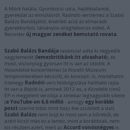
A Mörk halála, Gyorskocsi utca, hajléktalanok,
gyerekdal az elmúlásról. Radnóti-verslemez a Szabó
Balázs Bandájától, kísérleti acid az elmaradt
gyerekkorból, látványos világháborús videó. A
Recorder
új magyar zenéket bemutató rovata
.
Szabó Balázs Bandája
tavasszal adta ki negyedik
nagylemezét (
lemezkritikánk itt olvasható
), és
most, viszonylag gyorsan itt is van az ötödik. A
Hasonlatok
koncertlemez (a Kiscelli Múzeum
templomterében készült), és koncept- is, mondhatni:
tizenegy
Radnóti
-vers feldolgozása hallható rajta.
Itt van a
Bájoló
is, aminek 2012-es, a
Közelebb
című
EP-n megjelent verziója a zenekar legnagyobb sikere
(
a YouTube-on 6,6 millió
- amúgy
egy korábbi
poszt
szerint több mint húsz éve született a dal).
Szabó Balázs
nem bújt ki most sem a bőréből, de
azért kicsit más ez a lemez, mint a korábbiak, nem
kis részben azért, mert az
Accord vonósnégyes
is