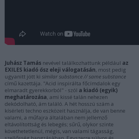
Juhász Tamás
nevével találkozhattunk például
az
EXILES kiadó ősz eleji válogatásán
, most pedig
ugyanitt jött ki
similar substance // same substance
című kazettája. "Acid inspirálta főcímdalok egy
elmaradt gyerekkorból" - szól
a kiadó (egyik)
meghatározása
, ami kissé talán nehezen
dekódolható, ám találó. A hét hosszú szám a
kísérleti techno eszközeit használja, de van benne
valami, a műfajra általában nem jellemző
eltávolítottság és lebegés; sűrű, olykor szinte
követhetetlenül, mégis, van valami tágasság,
szellősség hangzásában. Egyszerre súlyos és