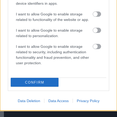
device identifiers in apps.
Nemrég írtunk
Makó Dávid
, vagyis
The Devil's
I want to allow Google to enable storage
Trade
remek második szólólemezéről. Az új klip egy
related to functionality of the website or app.
arról lemaradt számhoz készült,
Magyar Dániel
I want to allow Google to enable storage
munkája. Az erős dalhoz illő, erős képi világú videó
related to personalization.
igen kalandos módon jött össze,
a Stenken
részletesen el lehet olvasni a történetét
.
I want to allow Google to enable storage
Facebook
, legközelebbi koncert:
november 2.,
related to security, including authentication
Robot
.
functionality and fraud prevention, and other
user protection.
CONFIRM
Data Deletion
Data Access
Privacy Policy