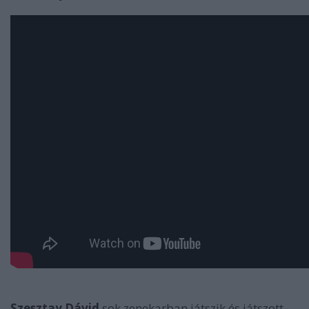
Szesztay Dávid
sok zenekarban játszik és játszott