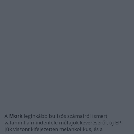
A
Mörk
leginkább bulizós számairól ismert,
valamint a mindenféle műfajok keveréséről; új EP-
jük viszont kifejezetten melankolikus, és a