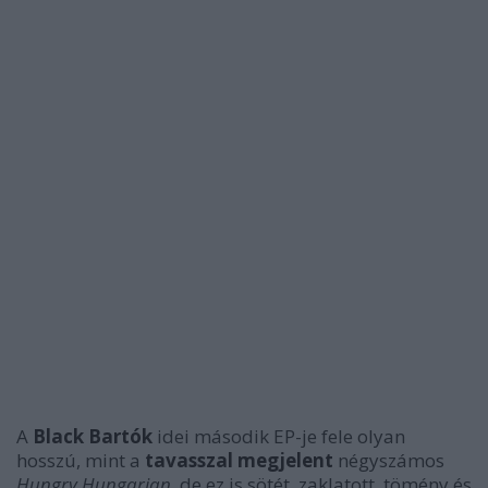
A
Black Bartók
idei második EP-je fele olyan
hosszú, mint a
tavasszal megjelent
négyszámos
Hungry Hungarian
, de ez is sötét, zaklatott, tömény és