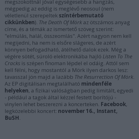
megszokottnál jóval egységesebb a hangzás,
mégpedig az eddig is meglévő neosoul (nem
véletlenül szerepeltek
színtérbemutató
cikkünkben
).
The Death Of Mörk
az ötszámos anyag
címe, és a témák az ismertető szöveg szerint:
"elmúlás, halál, összeomlás". Azért nagyon nem kell
megijedni, ha nem is elsőre slágeres, de azért
könnyen befogadható, átélhető dalok ezek. Még a
végére sötét, súroló elektronikába hajló
Listen To The
Cracks
is szépen finoman lépdel el odáig. Attól sem
kell félni, hogy mostantól a Mörk ilyen darkos lesz:
tavasszal jön majd a lazább
The Resurrection Of Mörk
.
Az EP digitálisan megtalálható
mindenféle
helyeken
, a fizikai valóságban pedig limitált, egyedi
- például a tagok által kézzel festett borítójú -
vinylen lehet beszerezni a koncerteken.
Facebook
,
legközelebbi koncert:
november 16., Instant,
BuSH
.