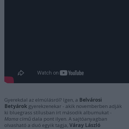
Gyerekdal az elmúlásról? Igen, a
Belvárosi
Betyárok
gyerekzenekar - akik novemberben adják
ki bluegrass stílusban írt második albumukat -
Mama
című dala pont ilyen. A sajtóanyagban
olvasható a duó egyik tagja,
Váray László