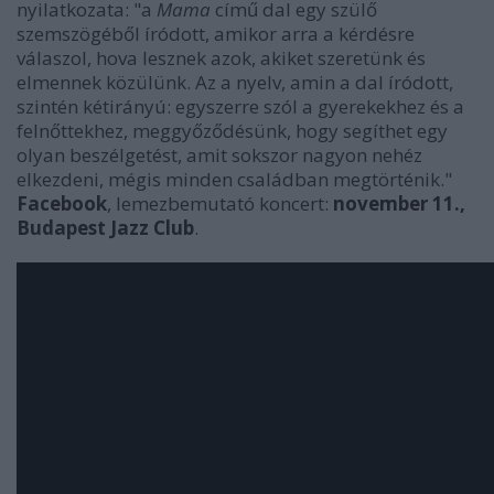
nyilatkozata: "a
Mama
című dal egy szülő
szemszögéből íródott, amikor arra a kérdésre
válaszol, hova lesznek azok, akiket szeretünk és
elmennek közülünk. Az a nyelv, amin a dal íródott,
szintén kétirányú: egyszerre szól a gyerekekhez és a
felnőttekhez, meggyőződésünk, hogy segíthet egy
olyan beszélgetést, amit sokszor nagyon nehéz
elkezdeni, mégis minden családban megtörténik."
Facebook
, lemezbemutató koncert:
november 11.,
Budapest Jazz Club
.