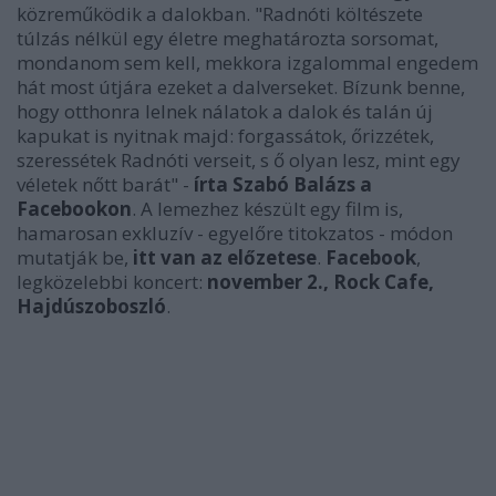
közreműködik a dalokban. "Radnóti költészete
túlzás nélkül egy életre meghatározta sorsomat,
mondanom sem kell, mekkora izgalommal engedem
hát most útjára ezeket a dalverseket. Bízunk benne,
hogy otthonra lelnek nálatok a dalok és talán új
kapukat is nyitnak majd: forgassátok, őrizzétek,
szeressétek Radnóti verseit, s ő olyan lesz, mint egy
véletek nőtt barát" -
írta Szabó Balázs a
Facebookon
. A lemezhez készült egy film is,
hamarosan exkluzív - egyelőre titokzatos - módon
mutatják be,
itt van az előzetese
.
Facebook
,
legközelebbi koncert:
november 2., Rock Cafe,
Hajdúszoboszló
.