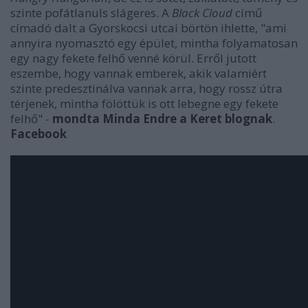
szinte pofátlanuls slágeres. A
Black Cloud
című
címadó dalt a Gyorskocsi utcai börtön ihlette, "ami
annyira nyomasztó egy épület, mintha folyamatosan
egy nagy fekete felhő venné körül. Erről jutott
eszembe, hogy vannak emberek, akik valamiért
szinte predesztinálva vannak arra, hogy rossz útra
térjenek, mintha fölöttük is ott lebegne egy fekete
felhő" -
mondta Minda Endre a Keret blognak
.
Facebook