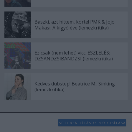
Baszki, azt hittem, körte! PMK & Jojo
Makasi: A kígyó éve (lemezkritika)
Ez csak (nem lehet) vicc. ÉSZLELÉS:
DZSANDZSIBANDZSI (lemezkritika)
Kedves dubstep! Beatrice M.: Sinking
(lemezkritika)
SÜTI BEÁLLÍTÁSOK MÓDOSÍTÁSA