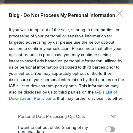
Blog -
Do Not Process My Personal Information
Kiadó:
magánkiadás
If you wish to opt-out of the sale, sharing to third parties, or
Megjelenés:
2018. szeptember
processing of your personal or sensitive information for
targeted advertising by us, please use the below opt-out
Stílus:
természetközeli kísérleti ambient
section to confirm your selection. Please note that after your
opt-out request is processed you may continue seeing
Kulcsdal:
Is Every Bug Asleep Now?
interest-based ads based on personal information utilized by
us or personal information disclosed to third parties prior to
Az ambient egyik nagy témája nyilván a természet.
your opt-out. You may separately opt-out of the further
Olaflur lemeze is itt játszódik (lásd a borítót és a
disclosure of your personal information by third parties on the
számcímeket), de nála a természet nem
IAB’s list of downstream participants. This information may
„háborítatlan”: itt vannak felüljárók, villanyvezetékek
also be disclosed by us to third parties on the
IAB’s List of
és -pásztorok. A zene néhány rétegből épül fel:
Downstream Participants
that may further disclose it to other
egyszerű, törékeny és egyben emelkedett
third parties.
gitárdallamok, vagy ezek meg-megtörő változatai;
körülöttük fura, néha vicces elektronikus effektek;
Please note that this website/app uses one or more Google
Personal Data Processing Opt Outs
services and may gather and store information including but
mögöttük környezeti felvételek, neszezések, zörgések
not limited to your visit or usage behaviour. You may click to
I want to opt-out of the Sharing of my
és zúgások – ennyi az egész, nincs is mindig
personal data.