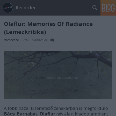
Recorder
Olaflur: Memories Of Radiance
(Lemezkritika)
drecorder0
•
2018. október 24.
A több hazai kísérletező zenekarban is megforduló
Bácsi Barnabás
,
Olaflur
név alatt kiadott ambient