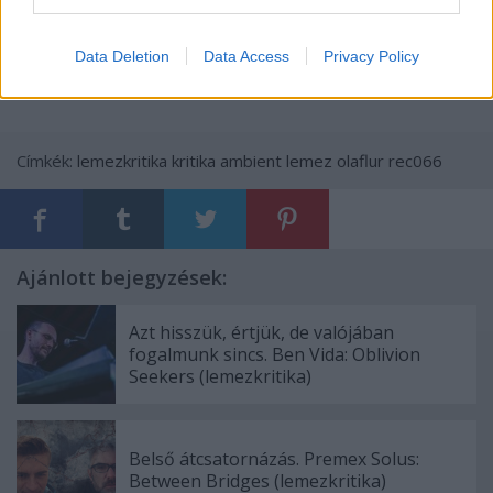
Data Deletion
Data Access
Privacy Policy
Címkék:
lemezkritika
kritika
ambient
lemez
olaflur
rec066
Ajánlott bejegyzések:
Azt hisszük, értjük, de valójában
fogalmunk sincs. Ben Vida: Oblivion
Seekers (lemezkritika)
Belső átcsatornázás. Premex Solus:
Between Bridges (lemezkritika)