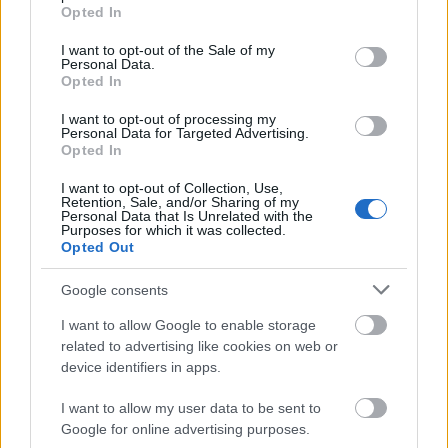
grant or deny consent to Google and its third-party tags to
mindegyik jelen. Mégis, sikerült annyi izgalmat
Opted In
use your data for below specified purposes in below Google
belevinni, hogy többszöri hallgatásra is nyújt újat az
consent section.
anyag. És ami még fontosabb: nagyon erős a
I want to opt-out of the Sale of my
Personal Data.
hangulatfestő hatás, miközben nehéz megragadni,
Opted In
mi is ez a hangulat. Nem a színtiszta nyugalom, de
nincs szó „sötétségről” sem; talán az emberi
I want to opt-out of processing my
Personal Data for Targeted Advertising.
jelenléttől immár megtisztíthatatlan természet
Opted In
ambivalenciája érezteti ebben a hatását. Olaflur
egyébként Bácsi Barnabás, aki a shoegaze-punk
I want to opt-out of Collection, Use,
Retention, Sale, and/or Sharing of my
Junji Itó
ban gitározott, és több kísérletező formáció
Personal Data that Is Unrelated with the
(
Null Orchestra, Meyko&Minka
) tagja.
Purposes for which it was collected.
Opted Out
8/10
Google consents
Rónai András
I want to allow Google to enable storage
related to advertising like cookies on web or
device identifiers in apps.
I want to allow my user data to be sent to
Google for online advertising purposes.