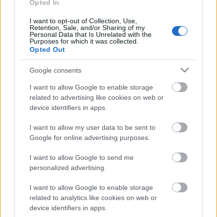
Opted In
legerőteljesebb élménye volt a Kobuci koncert, ahol a
szakadó esőben végképp eltűnt, feloldódott a határ
I want to opt-out of Collection, Use,
Retention, Sale, and/or Sharing of my
zenekar és közönség között. Tényleg egyedül a szeretet
Personal Data that Is Unrelated with the
képes elűzni a démont.
”
Purposes for which it was collected.
Opted Out
Google consents
BECK ÉS BECK EGY HARMADIK BECKRŐL
I want to allow Google to enable storage
related to advertising like cookies on web or
Maga Bátori Gábor Jim (
sinco
) ezt fűzte hozzá Beck
device identifiers in apps.
Zaza gondolataihoz: „
Koncepcióról én sem igazán
tudok beszélni. Annyi történt, hogy kilógott ez a dal
I want to allow my user data to be sent to
számomra a repertoárból - a legjobb értelemben – és
Google for online advertising purposes.
már nagyjából az elején láttam ezt a videót a fejemben.
Csak utazni kellett hozzá sokat, hogy fel tudjam venni.
I want to allow Google to send me
De különben tényleg ugyanazt csináltam, mint az
personalized advertising.
állóképekkel nagyjából. Sajnos nem tudom zazásan
I want to allow Google to enable storage
szofisztikáltra fogalmazni: rámszakadt az inspiráció a
related to analytics like cookies on web or
dalt hallva. Arra a tócsnira meg kíváncsi lennék
device identifiers in apps.
valamikor!
”