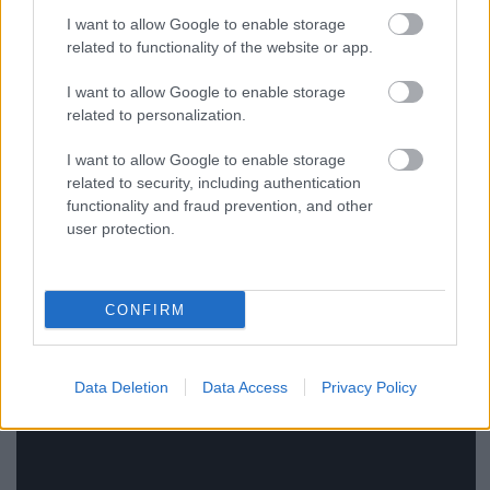
I want to allow Google to enable storage
related to functionality of the website or app.
A zenekar őszi turnéja gőzerővel elindult, a
helyszíneket és időpontokat a zenekar
Facebook-
I want to allow Google to enable storage
oldalán
lehet végigböngészni, az októberi koncertek
related to personalization.
ugyan már teltházasak, de a következő hónapok
eseményeire – például a december 1-jei szegedi
I want to allow Google to enable storage
bulira, vagy a budapesti és pécsi évzáró koncertekre
related to security, including authentication
– még el lehet happolni jegyeket. A borítókép is sinco
functionality and fraud prevention, and other
munkája.
user protection.
CONFIRM
Data Deletion
Data Access
Privacy Policy