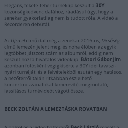
Elegáns, fekete-fehér turnéklip készült a
30Y
közönségkedvenc dalához, ráadásul úgy, hogy a
zenekar gyakorlatilag nem is tudott róla. A videó a
Recorderen debütál.
Az
Újra él
című dal még a zenekar 2016-os,
Dicsőség
című lemezén jelent meg, és noha élőben az egyik
legtöbbet játszott szám az albumról, eddig nem
készült hozzá hivatalos videoklip.
Bátori Gábor Jim
azonban fotósként végigkísérte a 30Y idei tavaszi-
nyári turnéját, és a felvételekből ezután egy hatásos,
a nézőtérről talán ritkábban észlelhető
koncertmozzanatokat kimerevítő-megmutató,
lassításos turnévideót vágott össze.
BECK ZOLTÁN A LEMEZTÁSKA ROVATBAN
A dalról és a videó hátteréről
Beck László
mesélt a