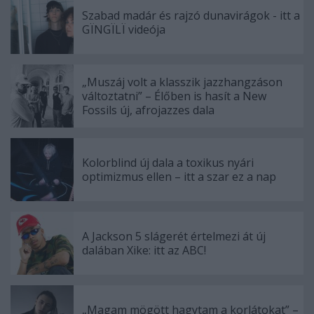
Szabad madár és rajzó dunavirágok - itt a
GÏNGÏLÏ videója
„Muszáj volt a klasszik jazzhangzáson
változtatni” – Élőben is hasít a New
Fossils új, afrojazzes dala
Kolorblind új dala a toxikus nyári
optimizmus ellen – itt a szar ez a nap
A Jackson 5 slágerét értelmezi át új
dalában Xike: itt az ABC!
„Magam mögött hagytam a korlátokat” –