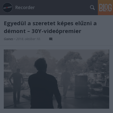
Recorder
Egyedül a szeretet képes elűzni a
démont – 30Y-videópremier
Gaines
•
2018. október 10.