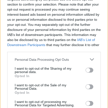
semmiképp nem beszélnék koncepcióról, mert ez az ő
section to confirm your selection. Please note that after your
filmje, én mégis azt gondolom, hogy a fotós
opt-out request is processed you may continue seeing
megengedte hogy az elkapott pillanatok tovább
interest-based ads based on personal information utilized by
mozduljanak, vagy épp megmutassák a megelőző
us or personal information disclosed to third parties prior to
pillanatot. Ilyen módon a mi részvállalásunk lehetett
your opt-out. You may separately opt-out of the further
annyi, amennyik vagyunk. Legalábbis amennyik
disclosure of your personal information by third parties on the
vagyunk akkor, amikor a 30Y-t csináljuk. Nincs benne,
IAB’s list of downstream participants. This information may
ahogyan tócsit sütök otthon, pedig abban biztosan én
also be disclosed by us to third parties on the
IAB’s List of
vagyok a legjobb Baranya megyében. Nincs benne Peti
Downstream Participants
that may further disclose it to other
kutya ezúttal, pedig az egy rettenetesen jófej állat.
third parties.
Nincsen VÁFOSZ.
Please note that this website/app uses one or more Google
Personal Data Processing Opt Outs
services and may gather and store information including but
Az van benne, ami talán a dal alakulástörténetében és
not limited to your visit or usage behaviour. You may click to
I want to opt-out of the Sharing of my
ami talán a 30Y aktuális,
Dicsőség
lemez körülötti
personal data.
grant or deny consent to Google and its third-party tags to
alakulástörténetében is. Örülök, hogy kultikus
Opted In
use your data for below specified purposes in below Google
pillanatok egy olyan valakin mosódnak át, aki látni
consent section.
I want to opt-out of the Sale of my
akar minket. Azt hiszem, Jim jól látott minket, ahogyan
Personal Data.
a színpadon vagy a háttérben épp 30Y vagyunk. És
Opted In
kétségtelen, hogy képtelen vagyok megunni azt,
I want to opt-out of processing my
ahogyan a közönségünk van velünk, ahogyan a
Personal Data for Targeted Advertising.
közönségünkkel együtt vagyunk. Ennek talán a