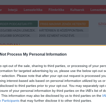
ar
Interjú
Lemezkritika
Filmkritika
Kultsarok
Lemeztásk
SZIG
RDER PODCASTJAI ITT!
FRISS MAGYAR ZENÉK HETENTE!
 LEGJOBB HAZAI LEMEZEK.
HÁTTÉRBEN IS KÖZÉPPONTBAN.
 LEGJOBB SOROZATOK.
2005: EZ MENT HÚSZ ÉVE.
ÁROSBAN
Not Process My Personal Information
to opt-out of the sale, sharing to third parties, or processing of your per
formation for targeted advertising by us, please use the below opt-out s
r selection. Please note that after your opt-out request is processed y
eing interest-based ads based on personal information utilized by us or
disclosed to third parties prior to your opt-out. You may separately opt-
losure of your personal information by third parties on the IAB’s list of
SZE
. This information may also be disclosed by us to third parties on the
IA
Participants
that may further disclose it to other third parties.