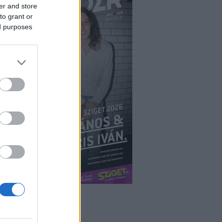
er and store
to grant or
ed purposes
ÉPÉS