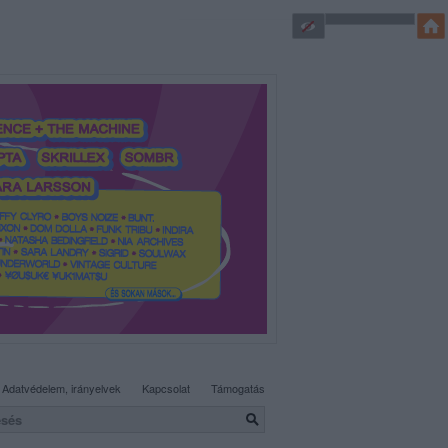
SÜTI BEÁLLÍTÁSOK MÓDOSÍTÁSA
Adatvédelem, irányelvek
Kapcsolat
Támogatás