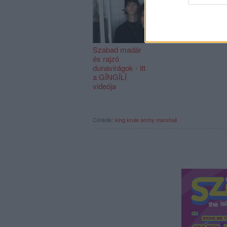
Szabad madár
és rajzó
dunavirágok - itt
a GÏNGÏLÏ
videója
Címkék:
king krule
archy marshall