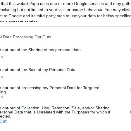
 that this website/app uses one or more Google services and may gath
including but not limited to your visit or usage behaviour. You may click 
 to Google and its third-party tags to use your data for below specifi
ogle consent section.
l Data Processing Opt Outs
o opt-out of the Sharing of my personal data.
n, pontosabban, rengeteg műfajba besorolható – indiepop, artpop,
In
étű zenei munkásságát. Tavalyi albumáról, a
The OOZ
-ról
mi is
csak most jött ki egy kellően elborult, erős hangulatú videoklip.
o opt-out of the Sale of my Personal Data.
In
mára hangszerelt, busongó triphophoz
Michael
és
Paraic
rit, melyben a szétcsapott
Archy Marshall
(azaz maga King
to opt-out of processing my Personal Data for Targeted
skajaját. A rőthajú srác magánnyomozóként recitálja sorait egy
ing.
 köré, és egy nő úszkál az égboltot beborító tengerben. Hol
In
ből lehetetlen felébredni? És ki a gyilkos? Naná, hogy nem lesz
riális várossziluetteket még Tim Burton is megirigyelné,
o opt-out of Collection, Use, Retention, Sale, and/or Sharing
ersonal Data that Is Unrelated with the Purposes for which it
lected.
Out
BEL