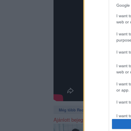
Google 
I want t
web or d
I want t
purpose
I want 
I want t
web or d
I want t
or app.
I want t
Még több Recorder a Facebookon. Még t
I want t
Ajánlott bejegyzések:
authenti