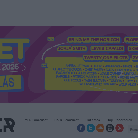
Mi a Recorder?
Hol a Recorder?
Előfizetés
Régi Recorderek