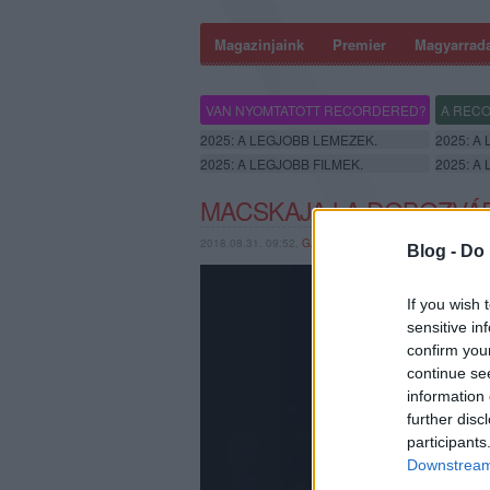
Magazinjaink
Premier
Magyarrad
VAN NYOMTATOTT RECORDERED?
A RECO
2025: A LEGJOBB LEMEZEK.
2025: A
2025: A LEGJOBB FILMEK.
2025: A
MACSKAJAJ A DOBOZV
2018.08.31. 09:52,
GAINES
Blog -
Do 
If you wish 
sensitive in
confirm you
continue se
information 
further disc
participants
Downstream 