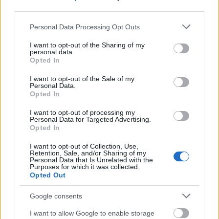
third parties.
Please note that this website/app uses one or more Google
Personal Data Processing Opt Outs
services and may gather and store information including but
not limited to your visit or usage behaviour. You may click to
I want to opt-out of the Sharing of my
personal data.
grant or deny consent to Google and its third-party tags to
Opted In
use your data for below specified purposes in below Google
consent section.
I want to opt-out of the Sale of my
Personal Data.
Opted In
A
Where Angels Fear To Tread:
I want to opt-out of processing my
Personal Data for Targeted Advertising.
Opted In
I want to opt-out of Collection, Use,
Retention, Sale, and/or Sharing of my
Personal Data that Is Unrelated with the
Purposes for which it was collected.
Opted Out
Google consents
I want to allow Google to enable storage