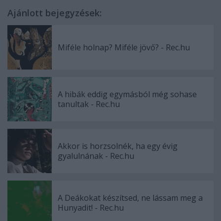
Ajánlott bejegyzések:
Miféle holnap? Miféle jövő? - Rec.hu
A hibák eddig egymásból még sohase
tanultak - Rec.hu
Akkor is horzsolnék, ha egy évig
gyalulnának - Rec.hu
A Deákokat készítsed, ne lássam meg a
Hunyadit! - Rec.hu