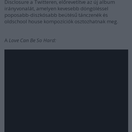
Disclosure a Twitteren, előrevetítve az új album
irányvonalát, amelyen kevesebb döngöléssel
poposabb-diszkósabb beütésű tánczenék és
oldschool house kompozíciók osztozhatnak meg.
A
Love Can Be So Hard: