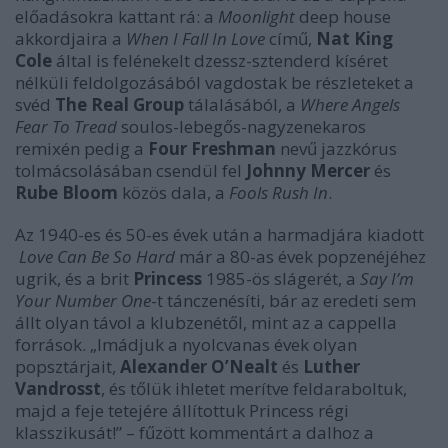
előadásokra kattant rá: a
Moonlight
deep house
akkordjaira a
When I Fall In Love
című,
Nat King
Cole
által is felénekelt dzessz-sztenderd kíséret
nélküli feldolgozásából vagdostak be részleteket a
svéd
The Real Group
tálalásából, a
Where Angels
Fear To Tread
soulos-lebegős-nagyzenekaros
remixén pedig a
Four Freshman
nevű jazzkórus
tolmácsolásában csendül fel
Johnny Mercer
és
Rube Bloom
közös dala, a
Fools Rush In
.
Az 1940-es és 50-es évek után a harmadjára kiadott
Love Can Be So Hard
már a 80-as évek popzenéjéhez
ugrik, és a brit
Princess
1985-ös slágerét, a
Say I’m
Your Number One
-t tánczenésíti, bár az eredeti sem
állt olyan távol a klubzenétől, mint az a cappella
források. „Imádjuk a nyolcvanas évek olyan
popsztárjait,
Alexander O’Nealt
és
Luther
Vandrosst
, és tőlük ihletet merítve feldaraboltuk,
majd a feje tetejére állítottuk Princess régi
klasszikusát!” – fűzött kommentárt a dalhoz a