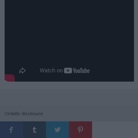
Címkék:
disclosure