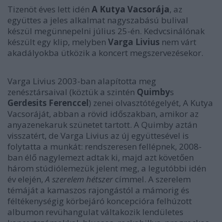
Tizenöt éves lett idén
A Kutya Vacsorája
, az
együttes a jeles alkalmat nagyszabású bulival
készül megünnepelni július 25-én. Kedvcsinálónak
készült egy klip, melyben
Varga Livius
nem várt
akadályokba ütközik a koncert megszervezésekor.
Varga Livius 2003-ban alapította meg
zenésztársaival (köztük a szintén
Quimby
s
Gerdesits Ferenccel
) zenei olvasztótégelyét, A Kutya
Vacsoráját, abban a rövid időszakban, amikor az
anyazenekaruk szünetet tartott. A Quimby aztán
visszatért, de Varga Livius az új együttesével is
folytatta a munkát: rendszeresen fellépnek, 2008-
ban élő nagylemezt adtak ki, majd azt követően
három stúdiólemezük jelent meg, a legutóbbi idén
év elején,
A szerelem hétszer
címmel. A szerelem
témáját a kamaszos rajongástól a mámorig és
féltékenységig körbejáró koncepcióra felhúzott
albumon revühangulat váltakozik lendületes