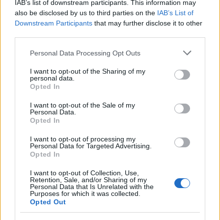
IAB’s list of downstream participants. This information may
also be disclosed by us to third parties on the
IAB’s List of
A 15. születésnapi koncertre tehát július 25-én kerül
Downstream Participants
that may further disclose it to other
sor a Barba Negra Trackben,
itt az esemény
third parties.
Facebook oldala
, valamint
a zenekar honlapja
és
Facebook oldala
.
Please note that this website/app uses one or more Google
Personal Data Processing Opt Outs
services and may gather and store information including but
Jegyár
: elővételben 1999, a koncert napján 2499 Ft.
not limited to your visit or usage behaviour. You may click to
I want to opt-out of the Sharing of my
personal data.
grant or deny consent to Google and its third-party tags to
Opted In
use your data for below specified purposes in below Google
A koncert kapcsán feltettünk még néhány kérdést
consent section.
I want to opt-out of the Sale of my
Varga Liviusnak, a miniinterjút változtatás nélkül
Personal Data.
közöljük:
Opted In
I want to opt-out of processing my
Milyen érzés betölteni a 15-öt? Ez már bőven a
Personal Data for Targeted Advertising.
kamaszkor, szinte nagykorúság.
Opted In
Izgalmas érzés, csupa rejtelem a következő 15.
I want to opt-out of Collection, Use,
Retention, Sale, and/or Sharing of my
Personal Data that Is Unrelated with the
Purposes for which it was collected.
Opted Out
Mit jelent neked ez a zenekar?