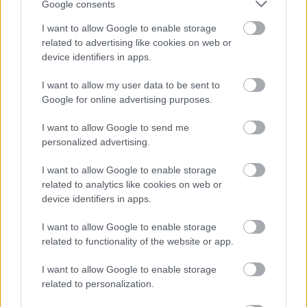
Google consents
A lelkem egy nagy darabja.
I want to allow Google to enable storage
related to advertising like cookies on web or
Mivel készültök a jubileumi koncertre?
device identifiers in apps.
Mivel nagy dolog az. :) Régi tagok, új zenék, régi
I want to allow my user data to be sent to
slágerek, új csajok.
Google for online advertising purposes.
I want to allow Google to send me
Az irónia kedvéért: volt-e olyan zenészkolléga,
personalized advertising.
akit megkerestetek, hogy vegyen részt a
videóban, de nem tudta vállalni?
I want to allow Google to enable storage
related to analytics like cookies on web or
Igen, de híres és befolyásos, szóval maxima
device identifiers in apps.
secretum ex nihil dixi.
I want to allow Google to enable storage
related to functionality of the website or app.
I want to allow Google to enable storage
És akkor a videó:
related to personalization.