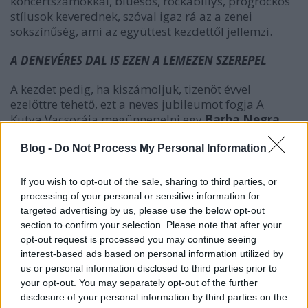
koncertszámokkal, bluesos, rockabillys, progrockos
stílusok keverednek, szóval igaz rá az a zenei
sokszínűség, ami az együttest kezdettől jellemzi.
A DENEVÉRES DAL IS EZEN A LEMEZEN SZEREPEL
A kezdet pedig, ha kiszámoljuk, tizenöt évvel
ezelőttre tehető, ezt a neves jubileumot fogja A
Kutya Vacsorája megünnepelni egy
Barba Negra
Trackben
rendezett koncerttel. Az eseményt
beharangozó humoros videóban, amely a zenekar és
Blog -
Do Not Process My Personal Information
Bátori „Jim” Gábor
közös munkája, a frontember
telefonálja körbe ismerőseit, zenészkollégáit, hogy
If you wish to opt-out of the sale, sharing to third parties, or
nem jönnének-e el vendégeskedni a koncertre. Akik
processing of your personal or sensitive information for
aztán válogatott módokon hárítják el a felkérést.
targeted advertising by us, please use the below opt-out
Nem akarjuk az összes résztvevőt előre ellőni, de a
section to confirm your selection. Please note that after your
hívott felek közt szerepel a
30Y
-os
Beck Zoli
és
Likó
opt-out request is processed you may continue seeing
Marcell
(
Vad Fruttik
) is, a legviccesebb kifogásokat
interest-based ads based on personal information utilized by
us or personal information disclosed to third parties prior to
pedig
Pásztor Anna
és
Müller Péter Sziámi
your opt-out. You may separately opt-out of the further
vonultatja fel.
disclosure of your personal information by third parties on the