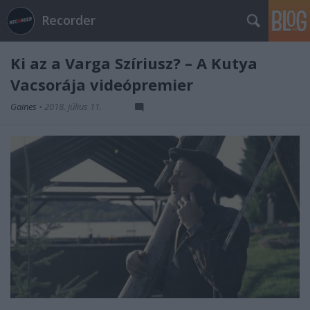
Recorder
Ki az a Varga Szíriusz? – A Kutya
Vacsorája videópremier
Gaines
•
2018. július 11.