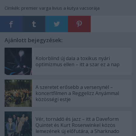
Címkék:
premier
varga livius
a kutya vacsorája
Ajánlott bejegyzések:
Kolorblind új dala a toxikus nyári
optimizmus ellen – itt a szar ez a nap
A szeretet erősebb a versenynél –
koncertfilmen a Reggelizz Anyámmal
közösségi estje
Vér, tornádó és jazz – itt a Daveform
Quintet és Kurt Rosenwinkel közös
lemezének új előfutára, a Sharknado