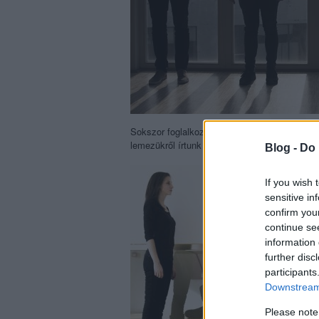
Sokszor foglalkoztunk már a
pécsi gyökerű
lemezükről írtunk kritikát.
Blog -
Do 
If you wish 
sensitive in
confirm you
continue se
information 
further disc
participants
Downstream 
Please note