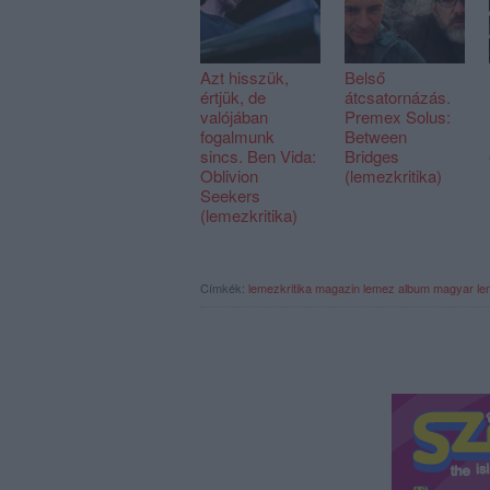
Azt hisszük,
Belső
értjük, de
átcsatornázás.
valójában
Premex Solus:
fogalmunk
Between
sincs. Ben Vida:
Bridges
Oblivion
(lemezkritika)
Seekers
(lemezkritika)
Címkék:
lemezkritika
magazin
lemez
album
magyar le