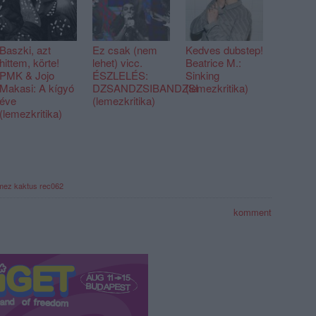
Baszki, azt
Ez csak (nem
Kedves dubstep!
hittem, körte!
lehet) vicc.
Beatrice M.:
PMK & Jojo
ÉSZLELÉS:
Sinking
Makasi: A kígyó
DZSANDZSIBANDZSI
(lemezkritika)
éve
(lemezkritika)
(lemezkritika)
mez
kaktus
rec062
komment