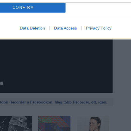
CONFIRM
Data Deletion
Data Access
Privacy Policy
öbb Recorder a Facebookon. Még több Recorder, ott, igen.