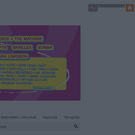
SÜTI BEÁLLÍTÁSOK MÓDOSÍTÁSA
Adatvédelem, irányelvek
Kapcsolat
Támogatás