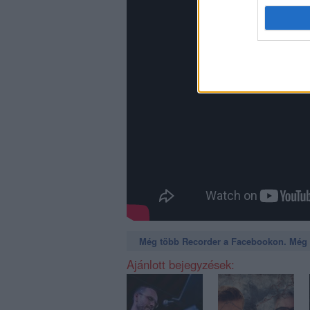
Még több Recorder a Facebookon. Még t
Ajánlott bejegyzések: