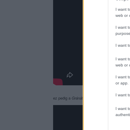
I want t
web or d
I want t
purpose
I want 
I want t
web or d
I want t
or app.
I want t
ez pedig a
Gránátalma
klipje:
I want t
authenti