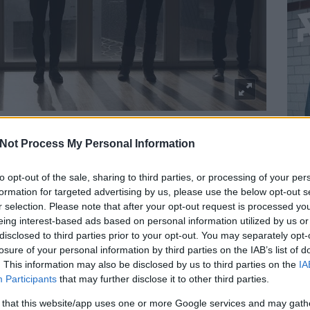
Kaktus
szal, de most csak igazán, amikor szuper második
Not Process My Personal Information
Kiadó:
szerzői kiadás
to opt-out of the sale, sharing to third parties, or processing of your per
Megjelenés:
2018. május
formation for targeted advertising by us, please use the below opt-out s
r selection. Please note that after your opt-out request is processed y
Stílus:
szórakoztató art rock
eing interest-based ads based on personal information utilized by us or
Kulcsdal:
Ashample
disclosed to third parties prior to your opt-out. You may separately opt-
losure of your personal information by third parties on the IAB’s list of
Sok műfajt megidéző, instrumentális, elektronikus art rock
. This information may also be disclosed by us to third parties on the
IA
– látszólag kábé ugyanazt játssza a pécsi Kaktus második
Participants
that may further disclose it to other third parties.
nagylemezén, mint a
Long Play
című elsőn. A
pszichedelikus hangulat helyett most kontúrosabb,
 that this website/app uses one or more Google services and may gath
BEL