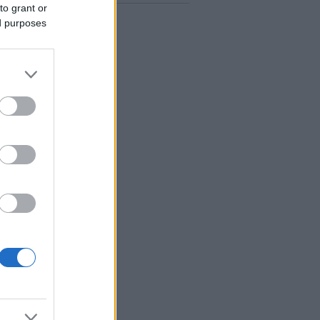
to grant or
ed purposes