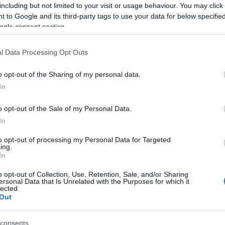
erősebb, rockosabb az alaphang, vannak zúzások is,
including but not limited to your visit or usage behaviour. You may click 
illetve határozottan táncos részek (technós döngölés, drum
 to Google and its third-party tags to use your data for below specifi
and bass-ritmus, dubstepes kikacsintás). Na meg
ogle consent section.
szörfrock,
Másfél
-féle pszichotáncrock, és szépségek is,
illetve a
Spanish Submarine
címe sem átverés. Nagy
különbség az előző albumhoz képest, hogy ott egy-egy
l Data Processing Opt Outs
zzal játszanak, hogy egy témából mennyi minden(félé)t lehet
gy egy motívum kicsit megváltoztatva, más hangzással hogyan
o opt-out of the Sharing of my personal data.
Ez fogja össze a számokat, és menti meg a stílusok-közt-
szórakoztató lemez a
Yellow Stage
, néhol egyenesen vicces, ami
In
észi teljesítmény rovására.
o opt-out of the Sale of my Personal Data.
In
to opt-out of processing my Personal Data for Targeted
ing.
In
o opt-out of Collection, Use, Retention, Sale, and/or Sharing
ersonal Data that Is Unrelated with the Purposes for which it
lected.
Out
consents