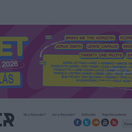
Mi a Recorder?
Hol a Recorder?
Előfizetés
Régi Recorderek