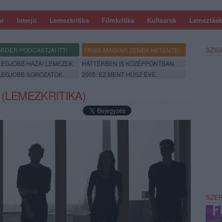
ar
Interjú
Lemezkritika
Filmkritika
Kultsarok
Lemeztásk
SZIG
RDER PODCASTJAI ITT!
FRISS MAGYAR ZENÉK HETENTE!
 LEGJOBB HAZAI LEMEZEK.
HÁTTÉRBEN IS KÖZÉPPONTBAN.
 LEGJOBB SOROZATOK.
2005: EZ MENT HÚSZ ÉVE.
(LEMEZKRITIKA)
SZE