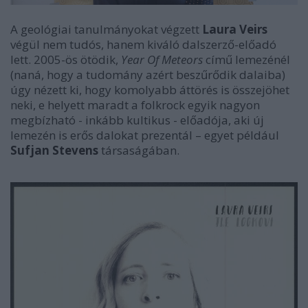
A geológiai tanulmányokat végzett
Laura Veirs
végül nem tudós, hanem kiváló dalszerző-előadó
lett. 2005-ös ötödik,
Year Of Meteors
című lemezénél
(naná, hogy a tudomány azért beszűrődik dalaiba)
úgy nézett ki, hogy komolyabb áttörés is összejöhet
neki, e helyett maradt a folkrock egyik nagyon
megbízható - inkább kultikus - előadója, aki új
lemezén is erős dalokat prezentál – egyet például
Sufjan Stevens
társaságában.