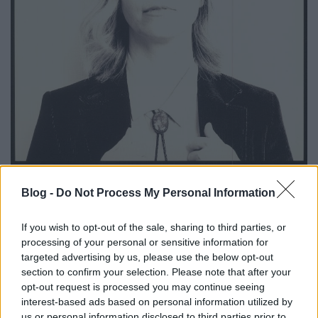
Kiadó:
Bella Union / [PIAS]
Blog -
Do Not Process My Personal Information
Megjelenés:
2018. május
If you wish to opt-out of the sale, sharing to third parties, or
Stílus:
folkrock
processing of your personal or sensitive information for
targeted advertising by us, please use the below opt-out
Kulcsdal:
Everybody Needs You
section to confirm your selection. Please note that after your
opt-out request is processed you may continue seeing
Veirs kívülről-belülről ismeri az akusztikus folkos
interest-based ads based on personal information utilized by
zenei világ minden apró zugát, ezért érthető volt,
us or personal information disclosed to third parties prior to