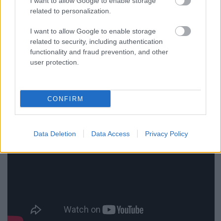
I want to allow Google to enable storage
a Sufjannal közös dal:
related to personalization.
I want to allow Google to enable storage
related to security, including authentication
functionality and fraud prevention, and other
user protection.
CONFIRM
Data Deletion
Data Access
Privacy Policy