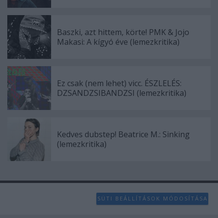
Baszki, azt hittem, körte! PMK & Jojo
Makasi: A kígyó éve (lemezkritika)
Ez csak (nem lehet) vicc. ÉSZLELÉS:
DZSANDZSIBANDZSI (lemezkritika)
Kedves dubstep! Beatrice M.: Sinking
(lemezkritika)
SÜTI BEÁLLÍTÁSOK MÓDOSÍTÁSA