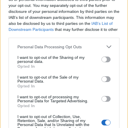
hogy legutóbbi lemezein óvatosan elkezdett a
your opt-out. You may separately opt-out of the further
dúsabb megszólalás felé nyitni (ezelőtt viszont
disclosure of your personal information by third parties on the
trióban hallhattuk:
Neko Case
-zel,
k.d. lang
gel). A
IAB’s list of downstream participants. This information may
The Lookout
ennek a hosszú évek óta magabiztosan
also be disclosed by us to third parties on the
IAB’s List of
magas színvonalon teljesítő előadónak az újabb
Downstream Participants
that may further disclose it to other
lenyomata. Ráadásul most már tényleg nagyon úgy
third parties.
tűnik, hogy Veirs nem fog váratlan műfaji
Please note that this website/app uses one or more Google
Personal Data Processing Opt Outs
kalandokba keveredni és megelégszik azzal, hogy
services and may gather and store information including but
minél alaposabb és beavatottabb ismerője és
not limited to your visit or usage behaviour. You may click to
I want to opt-out of the Sharing of my
közvetítője legyen választott zenei világának.
personal data.
grant or deny consent to Google and its third-party tags to
Napjaink pillanatnyi meghökkentésekre építő
Opted In
use your data for below specified purposes in below Google
popkultúrájában szívmelengető az
consent section.
I want to opt-out of the Sale of my
ilyen kitartó állandóság. Pláne ha ilyen jók a dalok.
Personal Data.
Opted In
8/10
I want to opt-out of processing my
Personal Data for Targeted Advertising.
Csada Gergely
Opted In
I want to opt-out of Collection, Use,
Retention, Sale, and/or Sharing of my
a friss lemez:
Personal Data that Is Unrelated with the