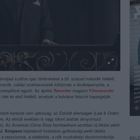
émájául szaftos igaz történeteket a 20. század második feléből.
tervezők, vallási szektavezérek költöznek a tévéképernyőre, a
ereplőivel együtt. Az áprilisi
Recorder
magazin
Filmrecorder
idei év első feléből, amelyek a bulváros felszínt kapargatják
 iránti kereslet nem újdonság, az
Esküdt ellenségek
(
Law & Order
)
kre. Az elmúlt években is nagy sikert arattak oknyomozó
x
). Az
American Crime Story
bombasikere azonban új lökést adott
 J. Simpson
képtelenül fordulatos gyilkossági perét tálalta
a rasszizmus, a celebritás, a nők munkahelyi diszkriminációja
BEL