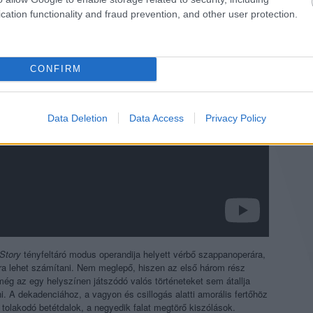
cation functionality and fraud prevention, and other user protection.
CONFIRM
Data Deletion
Data Access
Privacy Policy
Story
tényfeltáró modus operandija helyett vérbő szappanoperára,
ákra lehet számítani. Nem meglepő, hiszen az első három rész
 még az egy helyszínen játszódó valós történeteket sem átallja
bni. A dekadenciához, a vagyon és csillogás alatti amorális fertőhöz
 tolakodó betétdalok, a negyedik falat megtörő kiszólások.