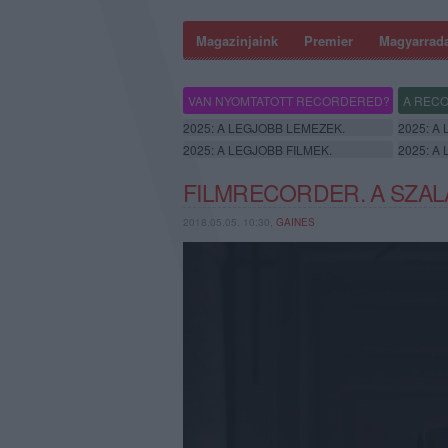
Magazinjaink
Premier
Magyarrad
VAN NYOMTATOTT RECORDERED?
A RECO
2025: A LEGJOBB LEMEZEK.
2025: A
2025: A LEGJOBB FILMEK.
2025: A
FILMRECORDER. A SZA
2018.05.05. 10:30,
GAINES