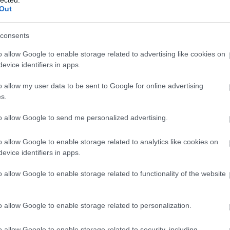
Out
consents
o allow Google to enable storage related to advertising like cookies on
evice identifiers in apps.
o allow my user data to be sent to Google for online advertising
s.
to allow Google to send me personalized advertising.
o allow Google to enable storage related to analytics like cookies on
 Versace-birodalom fényűzésében fog lubickolni, azok a szintén FX-
 meg számításukat, amely ugyanazt a híres bűntényt – a
evice identifiers in apps.
t – dolgozza fel, mint
Ridley Scott
tavalyi filmje,
A világ összes
n Spacey
játszotta volna a családfőt, de szexuális zaklatási
o allow Google to enable storage related to functionality of the website
Donald Sutherland
mélyesztheti fogait a gátlástalan olajmilliárdos
o allow Google to enable storage related to personalization.
o allow Google to enable storage related to security, including