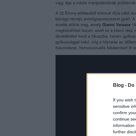
vagy épp a média manipulációinak problémak
A 22 Emmy-jelöléséből kilencet díjra váltó év
bűnügyi témájú antológiasorozatokat gyárt. 
évadát előzte meg, amely
Gianni Versace
199
megközelítést hozott, ezért ez a kilenc rész
divatdiktátor kerül a fókuszba, hanem gyilko
gyilkossággal indul, míg a folytatás az időben
huszonéves, homoszexuális fiatalembert öt 
Blog -
Do 
If you wish 
sensitive in
confirm you
continue se
information 
further disc