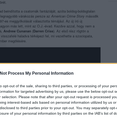
örét.
ad beindította a csatornák fantáziáját, azóta boldog-boldogtalan
A legnagyobb várakozás persze az
American Crime Story
második
7-es meggyilkolását választotta témájául. Az új író új
 nagyon más lett, mint az O.J.-évad. Kezdve azzal, hogy nem a
sa,
Andrew Cunanan
(
Darren Criss
). Az első rész rögtön a
 visszafelé haladva térképezi fel, mi vezethette a szociopata,
ember megölésére.
Not Process My Personal Information
to opt-out of the sale, sharing to third parties, or processing of your per
formation for targeted advertising by us, please use the below opt-out s
r selection. Please note that after your opt-out request is processed y
eing interest-based ads based on personal information utilized by us or
disclosed to third parties prior to your opt-out. You may separately opt-
losure of your personal information by third parties on the IAB’s list of