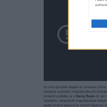
authenti
Az első epizódok alapján az
American Crime 
barokkos szatírára, királydrámába illő intrik
rendezői székébe az a
Danny Boyle
ült, aki
hiperaktív, ultrastilizált megoldásokkal feldo
pedig remekül passzol az osztott képernyő, a