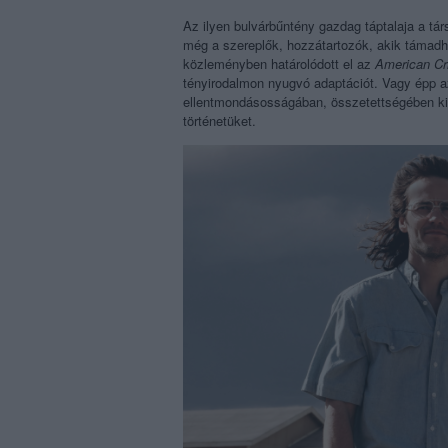
Az ilyen bulvárbűntény gazdag táptalaja a tár
még a szereplők, hozzátartozók, akik támadha
közleményben határolódott el az
American Cr
tényirodalmon nyugvó adaptációt. Vagy épp az
ellentmondásosságában, összetettségében kif
történetüket.