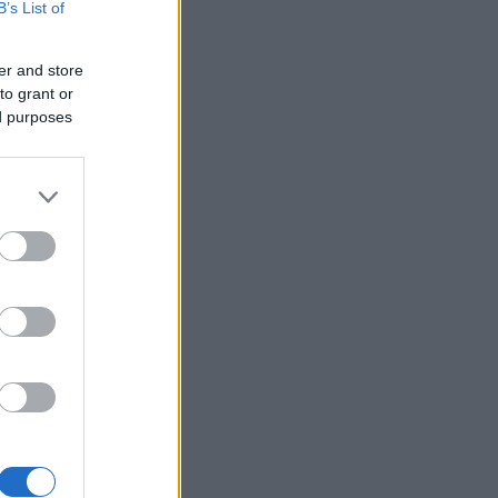
B’s List of
er and store
to grant or
ed purposes