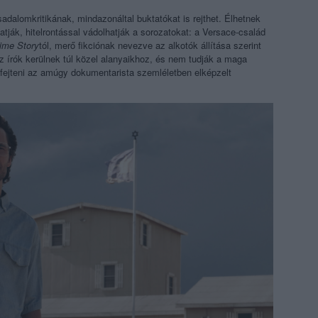
sadalomkritikának, mindazonáltal buktatókat is rejthet. Élhetnek
tják, hitelrontással vádolhatják a sorozatokat: a Versace-család
ime Story
tól, merő fikciónak nevezve az alkotók állítása szerint
 írók kerülnek túl közel alanyaikhoz, és nem tudják a maga
ejteni az amúgy dokumentarista szemléletben elképzelt