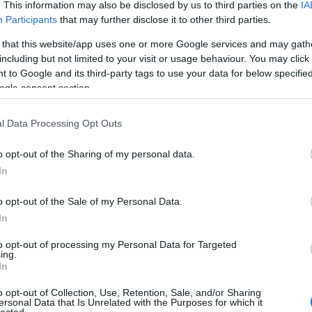
. This information may also be disclosed by us to third parties on the
IA
Participants
that may further disclose it to other third parties.
 that this website/app uses one or more Google services and may gath
including but not limited to your visit or usage behaviour. You may click 
 to Google and its third-party tags to use your data for below specifi
ogle consent section.
ő, Andrewt egyszerre ábrázolja félelmetesnek, szánandónak és
üntelen hazugságaival mások hódolatára vágyik. De a sorozat
l Data Processing Opt Outs
glalkozik az áldozataival, azokkal, akik nem kerültek az újságok
, a Clinton-érában is hallgatásra, bujkálásra sarkallt meleg
o opt-out of the Sharing of my personal data.
tödik rész, mely egy tengerésztiszt és Versace coming outját
s, és az egyik az előbújó karrierjébe kerül.
In
o opt-out of the Sale of my Personal Data.
In
to opt-out of processing my Personal Data for Targeted
ing.
In
o opt-out of Collection, Use, Retention, Sale, and/or Sharing
ersonal Data that Is Unrelated with the Purposes for which it
lected.