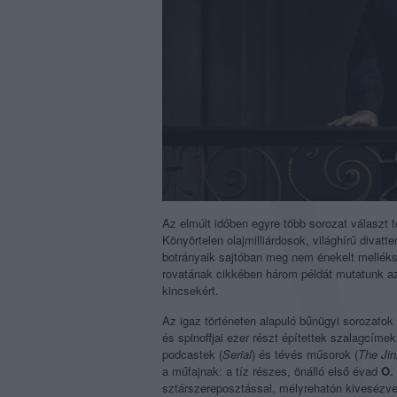
Az elmúlt időben egyre több sorozat választ t
Könyörtelen olajmilliárdosok, világhírű divat
botrányaik sajtóban meg nem énekelt melléksz
rovatának cikkében három példát mutatunk az 
kincsekért.
Az igaz történeten alapuló bűnügyi sorozatok
és spinoffjai ezer részt építettek szalagcíme
podcastek (
Serial
) és tévés műsorok (
The Jin
a műfajnak: a tíz részes, önálló első évad
O.
sztárszereposztással, mélyrehatón kivesézve 