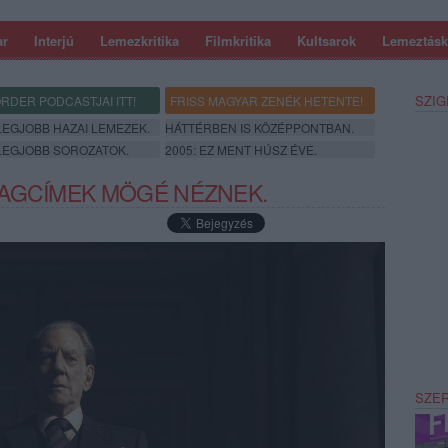
ar
Interjú
Lemezkritika
Filmkritika
Kultsarok
Lemeztásk
SZIG
RDER PODCASTJAI ITT!
FRISS MAGYAR ZENÉK HETENTE!
 LEGJOBB HAZAI LEMEZEK.
HÁTTÉRBEN IS KÖZÉPPONTBAN.
 LEGJOBB SOROZATOK.
2005: EZ MENT HÚSZ ÉVE.
LAGCÍMEK MÖGÉ NÉZNEK.
SZE