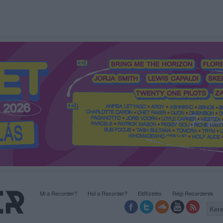
Mi a Recorder?
Hol a Recorder?
Előfizetés
Régi Recorderek