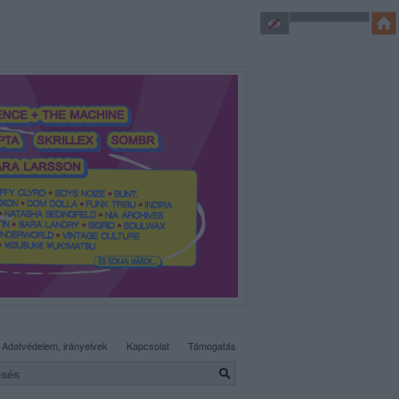
SÜTI BEÁLLÍTÁSOK MÓDOSÍTÁSA
Adatvédelem, irányelvek
Kapcsolat
Támogatás