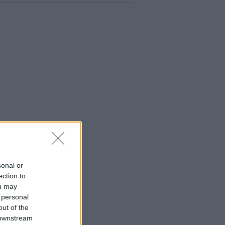
sonal or
ection to
ou may
 personal
out of the
 downstream