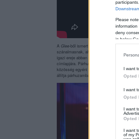
participants
Downstream 
Please note
information 
deny consent
in below Go
A
Glee-
ből ismert Criss alakítása zavarbaejt
szánalmasnak, ahogy múltja leplezésével, sz
Persona
igazi ereje abban áll, hogy legalább annyit fo
címlapjára. Párhuzamos életrajzok bomlanak ki
I want t
közösség egyéni drámáival. A csúcspont az ö
állítja párhuzamba: mindkettő nagy, nehéz lépé
Opted 
I want t
Opted 
I want 
Advertis
Opted 
I want t
of my P
was col