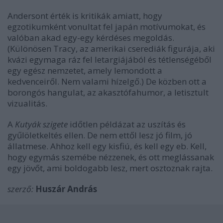
Andersont érték is kritikák amiatt, hogy
egzotikumként vonultat fel japán motívumokat, és
valóban akad egy-egy kérdéses megoldás.
(Különösen Tracy, az amerikai cserediák figurája, aki
kvázi egymaga ráz fel letargiájából és tétlenségéből
egy egész nemzetet, amely lemondott a
kedvenceiről. Nem valami hízelgő.) De közben ott a
borongós hangulat, az akasztófahumor, a letisztult
vizualitás.
A
Kutyák szigete
időtlen példázat az uszítás és
gyűlöletkeltés ellen. De nem ettől lesz jó film, jó
állatmese. Ahhoz kell egy kisfiú, és kell egy eb. Kell,
hogy egymás szemébe nézzenek, és ott meglássanak
egy jövőt, ami boldogabb lesz, mert osztoznak rajta.
szerző:
Huszár András