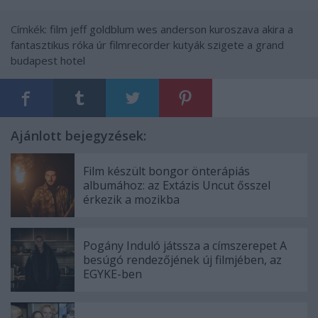
Címkék:
film
jeff goldblum
wes anderson
kuroszava akira
a
fantasztikus róka úr
filmrecorder
kutyák szigete
a grand
budapest hotel
Ajánlott bejegyzések:
Film készült bongor önterápiás
albumához: az Extázis Uncut ősszel
érkezik a mozikba
Pogány Induló játssza a címszerepet A
besúgó rendezőjének új filmjében, az
EGYKE-ben