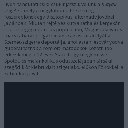
Ilyen hangulati csiki-csukit játszik velünk a
Kutyák
szigete
, amely a négylábúakat teszi meg
főszereplőnek egy disztopikus, alternatív jövőbeli
Japánban. Miután rejtélyes kutyanátha és kergekór
söpört végig a bundás populáción, Megaszaki város
macskabarát polgármestere az összes kutyát a
Szemét-szigetre deportálja, ahol aztán lesoványodva
guberálhatnak a romlott maradékok között. Ide
érkezik meg a 12 éves Atari, hogy megkeresse
Spotot, és melankolikus odüsszeiájában társául
szegődik öt kiebrudalt szigetlakó, élükön Főnökkel, a
kóbor kutyával.