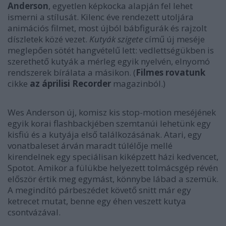
Anderson
, egyetlen képkocka alapján fel lehet
ismerni a stílusát. Kilenc éve rendezett utoljára
animációs filmet, most újból bábfigurák és rajzolt
díszletek közé vezet.
Kutyák szigete
című új meséje
meglepően sötét hangvételű lett: vedlettségükben is
szerethető kutyák a mérleg egyik nyelvén, elnyomó
rendszerek bírálata a másikon. (
Filmes rovatunk
cikke
az áprilisi Recorder
magazinból.
)
Wes Anderson új, komisz kis stop-motion meséjének
egyik korai flashbackjében szemtanúi lehetünk egy
kisfiú és a kutyája első találkozásának. Atari, egy
vonatbaleset árván maradt túlélője mellé
kirendelnek egy speciálisan kiképzett házi kedvencet,
Spotot. Amikor a fülükbe helyezett tolmácsgép révén
először értik meg egymást, könnybe lábad a szemük.
A megindító párbeszédet követő snitt már egy
ketrecet mutat, benne egy éhen veszett kutya
csontvázával.