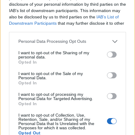
magamfajta, a rendező munkássága iránt nagyrészt
disclosure of your personal information by third parties on the
közömbös nézőben is motoszkáljon a kisördög,
IAB’s list of downstream participants. This information may
also be disclosed by us to third parties on the
IAB’s List of
vajon nem fog-e épp a soron következő filmjével
Downstream Participants
that may further disclose it to other
elvarázsolni. Mondjuk, ezzel a kilencedikkel.
third parties.
Jól áll Andersonnak, amikor a cukiság felől a
Please note that this website/app uses one or more Google
Personal Data Processing Opt Outs
kesernyésség felé mozdul el a skálán. A kutyák
services and may gather and store information including but
nyilván viccesek (a pletykafészek Duke viszi a prímet,
not limited to your visit or usage behaviour. You may click to
I want to opt-out of the Sharing of my
Jeff Goldblum
hangján), ám a szőrük loncsos,
personal data.
grant or deny consent to Google and its third-party tags to
Opted In
modoruk érdes, egyikük sem olyan snájdig, mint
use your data for below specified purposes in below Google
Róka úr. A kisfiú és a kóbor kutya közeledése
consent section.
I want to opt-out of the Sale of my
szívmelengető, ám a totalitárius környezet az
Personal Data.
aktuálpolitikai áthallásaival sokszor elevenbe vág.
A
Opted In
fantasztikus Róka úr
élénk alapszínei helyett szinte
I want to opt-out of processing my
monokróm, fáradtszürke és rozsdabarna tónusok
Personal Data for Targeted Advertising.
dominálnak, a hátteret gyászos iparvidék, bálákba
Opted In
tornyozott szemét, roskatag atomreaktorok alkotják.
I want to opt-out of Collection, Use,
Szép ez is, csak mélységében hatja át a bánat, az
Retention, Sale, and/or Sharing of my
elmúlás.
Personal Data that Is Unrelated with the
Purposes for which it was collected.
Opted Out