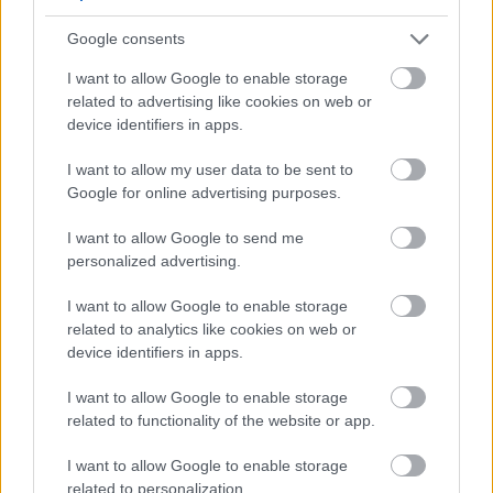
Google consents
I want to allow Google to enable storage
related to advertising like cookies on web or
device identifiers in apps.
I want to allow my user data to be sent to
Google for online advertising purposes.
Jól áll az is, hogy a politika és a történelmi traumák
I want to allow Google to send me
iránti érdeklődése nem merült ki
A Grand Budapest
personalized advertising.
Hotel
lel. A
Kutyák
szigete
szintén egyén és hatalom
viszonyát, a kollektív bűnösség és társadalmi
I want to allow Google to enable storage
felelősség kérdéseit feszegeti. Főnök megrögzött
related to analytics like cookies on web or
kóborsága sem puszta tisztelgés
Kuroszava Akira
device identifiers in apps.
gazdátlan szamurájai előtt. Maga sem érti, miért
harap néha a segítő kézbe, de kalandos útja nem a
I want to allow Google to enable storage
feltétlen hűséghez vezet: van helye a gazda iránti
related to functionality of the website or app.
szeretetnek, de van helye az engedetlenségnek is, és
mindenki maga választhatja meg, kinek fogadjon
I want to allow Google to enable storage
szót.
related to personalization.