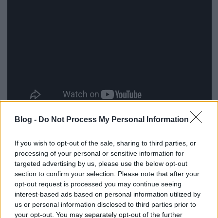
Blog -
Do Not Process My Personal Information
Aki már látott egynél több Anderson-filmet, azt nem
fogja sok meglepetés érni, ellenben nagy csalódás
If you wish to opt-out of the sale, sharing to third parties, or
sem. A bohó rendező felvonultatja a rá jellemző
processing of your personal or sensitive information for
összes stiláris kelléket: precízen komponált,
targeted advertising by us, please use the below opt-out
részletgazdag diorámákat, derékszögű vonalzóval
section to confirm your selection. Please note that after your
húzott kameramozgásokat, csattanóra kihegyezett
opt-out request is processed you may continue seeing
vágásokat, monoton elhadart mondatokat. Lehet
interest-based ads based on personal information utilized by
persze kárhoztatni önismétlés miatt, de
us or personal information disclosed to third parties prior to
fantáziavilágaiban van annyi mozgástér, hogy még a
your opt-out. You may separately opt-out of the further