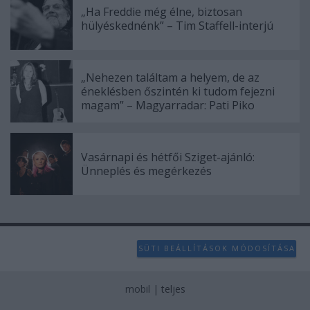
„Ha Freddie még élne, biztosan
hülyéskednénk” – Tim Staffell-interjú
„Nehezen találtam a helyem, de az
éneklésben őszintén ki tudom fejezni
magam” – Magyarradar: Pati Piko
Vasárnapi és hétfői Sziget-ajánló:
Ünneplés és megérkezés
SÜTI BEÁLLÍTÁSOK MÓDOSÍTÁSA
mobil
|
teljes