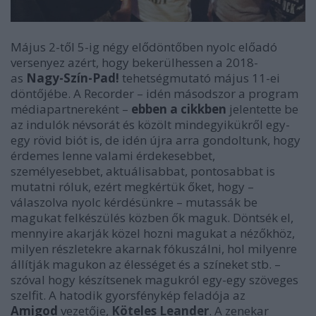
Május
2-től 5-ig négy elődöntőben nyolc előadó
versenyez azért, hogy bekerülhessen a 2018-
as
Nagy-Szín-Pad!
tehetségmutató május 11-ei
döntőjébe. A Recorder – idén másodszor a program
médiapartnereként –
ebben a cikkben
jelentette be
az indulók névsorát és közölt mindegyikükről egy-
egy rövid biót is, de idén újra arra gondoltunk, hogy
érdemes lenne valami érdekesebbet,
személyesebbet, aktuálisabbat, pontosabbat is
mutatni róluk, ezért megkértük őket, hogy –
válaszolva nyolc kérdésünkre – mutassák be
magukat felkészülés közben ők maguk. Döntsék el,
mennyire akarják közel hozni magukat a nézőkhöz,
milyen részletekre akarnak fókuszálni, hol milyenre
állítják magukon az élességet és a színeket stb. –
szóval hogy készítsenek magukról egy-egy szöveges
szelfit.
A hatodik gyorsfénykép feladója az
Amigod
vezetője,
Köteles Leander
. A zenekar