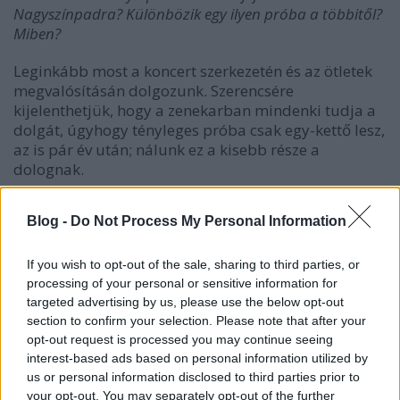
Nagyszínpadra? Különbözik egy ilyen próba a többitől?
Miben?
Leginkább most a koncert szerkezetén és az ötletek
megvalósításán dolgozunk. Szerencsére
kijelenthetjük, hogy a zenekarban mindenki tudja a
dolgát, úgyhogy tényleges próba csak egy-kettő lesz,
az is pár év után; nálunk ez a kisebb része a
dolognak.
Blog -
Do Not Process My Personal Information
3. Hol próbáltok? Leírnátok, hogy milyen a
próbatermetek, és hogy mit szerettek vagy nem
szerettek benne?
If you wish to opt-out of the sale, sharing to third parties, or
processing of your personal or sensitive information for
Néha előre berendezett próbaterembe megyünk
targeted advertising by us, please use the below opt-out
próbálni, de általában inkább nálam gyűlünk össze,
section to confirm your selection. Please note that after your
opt-out request is processed you may continue seeing
ugyanis van egy kis stúdióm, és ott pakoljuk össze a
interest-based ads based on personal information utilized by
dalokat. Nincs időkorlát, így szárnyalhat a fantázia
us or personal information disclosed to third parties prior to
és szisszenhet a sör. :)
your opt-out. You may separately opt-out of the further