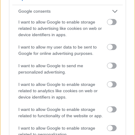
Amigoddal, ezért még feldolgozások is lesznek, úgy,
ahogy mi ma jónak halljuk. :)
Google consents
I want to allow Google to enable storage
6. Miért jó nyerni? Miért jó a legnagyobb
related to advertising like cookies on web or
fesztiválszínpadokon játszani? Vagy miért jó nem
device identifiers in apps.
nyerni? Anélkül is megéri?
I want to allow my user data to be sent to
Sosem a verseny az, ami vezérel minket, hanem az,
Google for online advertising purposes.
hogy új emberekhez jussunk el. Végülis mindig a
I want to allow Google to send me
közönség dönt, ha győzünk, ha nem. De a
personalized advertising.
Nagyszínpad egy olyan lehetőséget ad nekünk,
amivel ezt a folyamatot meg tudjuk gyorsítani és
I want to allow Google to enable storage
ezért nagyon hálásak vagyunk.
related to analytics like cookies on web or
device identifiers in apps.
7. Zenélni: hány százalék öröm, hány százalék
I want to allow Google to enable storage
szenvedés? Miért annyi, amennyi?
related to functionality of the website or app.
Leginkább öröm, bár részemről sokszor előfordul,
I want to allow Google to enable storage
hogy napokra elzárkózom a külvilágtól, és ha rég
related to personalization.