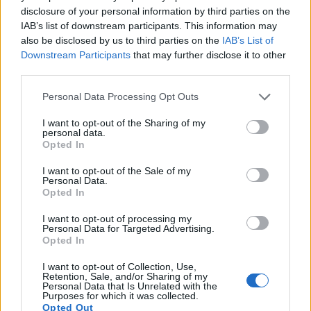
disclosure of your personal information by third parties on the
IAB’s list of downstream participants. This information may
4. Kampányoltok? Ha nem titok, eláruljátok, hogy mivel
also be disclosed by us to third parties on the
IAB’s List of
próbáljátok magatok mellé állítani, illetve aktivizálni a
Downstream Participants
that may further disclose it to other
közönséget? És mivel próbáljátok meggyőzni a zsűri
third parties.
tagjait?
Please note that this website/app uses one or more Google
Personal Data Processing Opt Outs
Igyekszünk minél több embert már most elérni, ez a
services and may gather and store information including but
rész teljesen a menedzsmenthez tartozik, de persze
not limited to your visit or usage behaviour. You may click to
I want to opt-out of the Sharing of my
personal data.
az ötletelésbe bevonnak minket is. Bár az Amigod
grant or deny consent to Google and its third-party tags to
Opted In
média szinten jól teljesít, ugyanakkor őszintén be
use your data for below specified purposes in below Google
kell valljuk, hogy a
Leander Kills
minden időnket
consent section.
I want to opt-out of the Sale of my
elvitte, úgyhogy most elég nagy a hajtás, de mindent
Personal Data.
Opted In
megoldunk, mindennel megleszünk.
I want to opt-out of processing my
Personal Data for Targeted Advertising.
5. Mi lesz a koncertprogramotok? Készültök új dalokkal
Opted In
vagy inkább biztosra próbáltok menni, és az
I want to opt-out of Collection, Use,
ismertebbek közül válogattok?
Retention, Sale, and/or Sharing of my
Personal Data that Is Unrelated with the
Purposes for which it was collected.
Is-is. Sőt, mivel a 80-as éveket képviseljük az
Opted Out