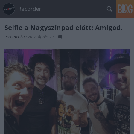
Recorder
Selfie a Nagyszínpad előtt: Amigod.
Recorder.hu
•
2018. április 29.