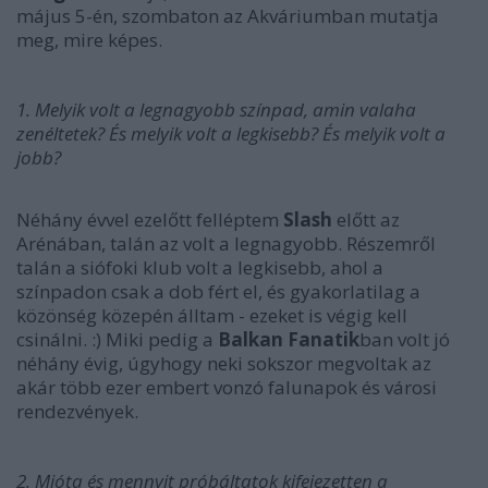
május 5-én, szombaton az Akváriumban mutatja
meg, mire képes.
1. Melyik volt a legnagyobb színpad, amin valaha
zenéltetek? És melyik volt a legkisebb? És melyik volt a
jobb?
Néhány évvel ezelőtt felléptem
Slash
előtt az
Arénában, talán az volt a legnagyobb. Részemről
talán a siófoki klub volt a legkisebb, ahol a
színpadon csak a dob fért el, és gyakorlatilag a
közönség közepén álltam - ezeket is végig kell
csinálni. :) Miki pedig a
Balkan Fanatik
ban volt jó
néhány évig, úgyhogy neki sokszor megvoltak az
akár több ezer embert vonzó falunapok és városi
rendezvények.
2. Mióta és mennyit próbáltatok kifejezetten a